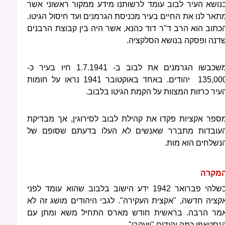
נושא העיר לבוב עומד לרשותנו מידע ממקור ראשוני אשר
תאר לנו את החיים בעיר מכניסת הגרמנים ועד חיסול הגיטו.
כתוב הוא הרב ד"ר דוד כהנא, אשר היה בין קבוצת הרבנים
דנה ופסקה בנושא הסלקציה.
משכבשו הגרמנים את לבוב ב- 1.7.1941 חיו בעיר כ-
135,000 יהודים. באחד באוקטובר 1941 נראו על חומות
עיר כרזות המצוות על הקמת הגיטו בלבוב.
ספר אקציות פקדו את קהילת לבוב לסירוגין, אך מבדיקת
עובדות מתברר שאנשים לא העלו בדעתם שסופם של
נשלחים הוא מות.
מקרה
בשלהי פברואר 1942 ידע הישוב בלבוב שהוא עומד לפני
קציה חדשה, "אקצית העקירה". לגבי היהודים מושג זה לא
מר הרבה. בראשית חודש מארס התחיל משא ומתן עם
גסטאפו כמה יהודים "ייעקרו".