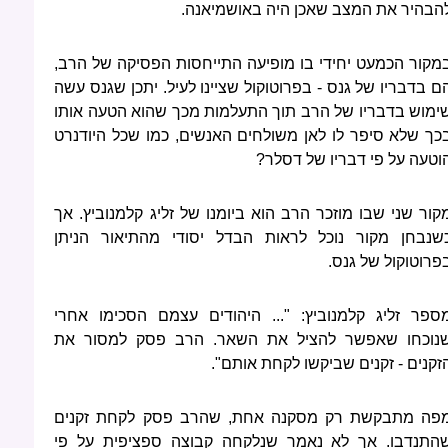
הבהיר את המצב שאכן היה באושמיאנה.
מקור הכמעט יחידי בו מופיעה התייחסות הפסיקה של הרב,
ם בדבריו של גנס - בפרוטוקול שציינו לעיל. יתכן שגנס עשה
ימוש בדבריו של הרב תוך התעלמות מכך שהוא הטעה אותו
כך שלא סיפר לו לאן משולחים האנשים, כמו שכל היודנרט
וטעה על פי דבריו של דסלר?
קור שני שבו מוזכר הרב הוא ביומנו של זליג קלמנוביץ. אך
שנבחן מקור נוכל לראות הבדל יסודי מהתיאור הניתן
פרוטוקול של גנס.
ספר זליג קלמנוביץ: "... היהודים עצמם הסכימו אחרי
נוכחו שאפשר להציל את השאר. הרב פסק למסור את
זקנים - זקנים שביקשו לקחת אותם".
פה מתבקשת רק מסקנה אחת, שהרב פסק לקחת זקנים
התנדבו. אך לא נאמר שנלקחה קבוצה ספציפית על פי