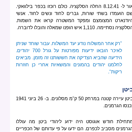
אור ל- 8.12.41 החלה הסלקציה. כולם רוכזו בכפר בילוואקי.
ם הועמדו בשתי שורות, גברים לחוד ונשים לחוד. אנשי
יודנארט המצומצם ומפקד המשטרה קראו את השמות.
לקציה נסתיימה. 1,110 איש הופנו שמאלה והובלו לדוברה.
"רק אחר המשלוח נודע יעד המשלוח. עבור שוחד שניתן
לאיכר הובאו ידיעות מפורטות על גורל 700 יהודים.
הידיעה שהביא הצדיקה את חששותנו זה מזמן. מביאים
לחלמנו יהודים בהמונים והמשאיות אחרי כן חוזרות
ריקות".
יטן
ביטן עיירה קטנה במרחק 50 ק"מ מסלונים. ב- 26 ביוני 1941
כנסו הגרמנים.
תחילת חודש אוגוסט היה ידוע ליהודי ביטן מה עוללו
גרמנים מסביב לכפרם. הם ידעו על פי עדותם של הכפריים