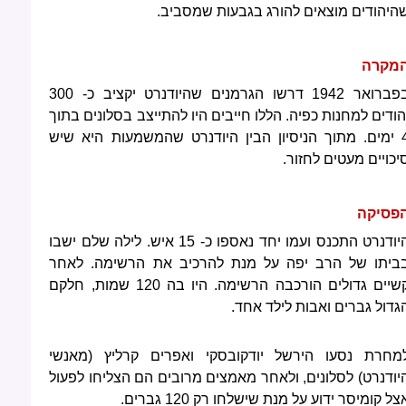
היהודים מוצאים להורג בגבעות שמסביב.
מקרה
בפברואר 1942 דרשו הגרמנים שהיודנרט יקציב כ- 300
הודים למחנות כפיה. הללו חייבים היו להתייצב בסלונים בתוך
4 ימים. מתוך הניסיון הבין היודנרט שהמשמעות היא שיש
יכויים מעטים לחזור.
פסיקה
היודנרט התכנס ועמו יחד נאספו כ- 15 איש. לילה שלם ישבו
ביתו של הרב יפה על מנת להרכיב את הרשימה. לאחר
קשיים גדולים הורכבה הרשימה. היו בה 120 שמות, חלקם
גדול גברים ואבות לילד אחד.
מחרת נסעו הירשל יודקובסקי ואפרים קרליץ (מאנשי
יודנרט) לסלונים, ולאחר מאמצים מרובים הם הצליחו לפעול
צל קומיסר ידוע על מנת שישלחו רק 120 גברים.