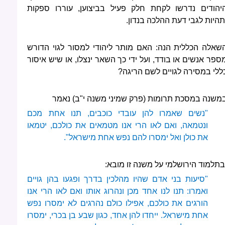
יהודים נדרשו לקחת חלק פעיל בביצוען, עוררו ספקות
תהיות לגבי דעת ההלכה בנדון.
שאלה הכללית הנה: האם מותר ליהודי למסור לגוי הדורש
ספר אנשים או בודד, ועל ידי כך השאר ינצלו, או שיש איסור
ללי במסירה לגויים לשם הריגה?
משנה במסכת תרומות (פרק שמיני משנה י"ב) נאמר
"נשים שאמרו להן עובדי כוכבים, תנו אחת מכם
ונטמאה, ואם לאו הרי אנו מטמאים את כולכם, יטמאו
את כולן ואל ימסרו להם נפש אחת מישראל".
בתלמוד הירושלמי על משנה זו מובא:
"סיעות בני אדם שהיו מהלכין בדרך ופגעו בהן גויים
ואמרו: תנו לנו אחד מכן ונהרוג אותו ואם לאו הרי אנו
הורגים את כולכם, אפילו כולם נהרגים לא ימסרו נפש
אחת מישראל. ייחדו להן אחד, כגון שבע בן בכרי, ימסרו