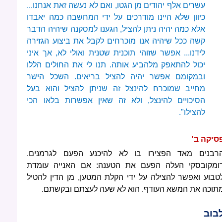
עשרים אלף יהודים מן הגטו, ואם לא נעשה זאת אנחנו...
כיוון שלא היינו מודרכים על ידי המחשבה כמה יאבדו
אלא כמה יהיה ניתן להציל, הגענו למסקנה שיהיה הדבר
קשה ככל שיהיה אנו מוכרחים לקבל את ביצוע הגזירה
לידנו... אפשר שזוהי תוכנית שטנית ואולי לא, אך איני
יכול להתאפק מלהביע אותה. תנו לי את החולים הללו
ובמקומם אפשר יהיה להציל בריאים. השכל הישר
מחייב שמוכרח להינצל זה שניתן להציל והוא בעל
הסיכויים להינצל, ולא זה שאין אפשרות בלאו הכי
להצילו".
סיקה ב'
רבנים מאד הפצירו בו לא להיכנע הפעם לגרמנים.
ומקובסקי העלה הפעם את הטענה: אם האנייה עומדת
טבוע ואפשר להצילה על ידי הקלת המטען, מן הדין להטיל
תוכה את המשא העודף. הוא לא שעה לעצתם ובקשתם.
בוב