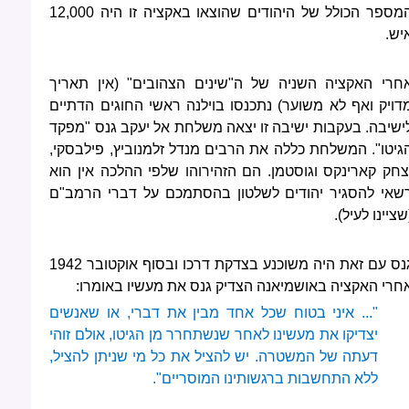
המספר הכולל של היהודים שהוצאו באקציה זו היה 12,000
יש.
חרי האקציה השניה של ה"שינים הצהובים" (אין תאריך
דויק ואף לא משוער) נתכנסו בוילנה ראשי החוגים הדתיים
ישיבה. בעקבות ישיבה זו יצאה משלחת אל יעקב גנס "מפקד
גיטו". המשלחת כללה את הרבים מנדל זלמנוביץ, פילבסקי,
צחק קארינקס וגוסטמן. הם הזהירוהו שלפי ההלכה אין הוא
שאי להסגיר יהודים לשלטון בהסתמכם על דברי הרמב"ם
שציינו לעיל).
גנס עם זאת היה משוכנע בצדקת דרכו ובסוף אוקטובר 1942
חרי האקציה באושמיאנה הצדיק גנס את מעשיו באומרו:
"... איני בטוח שכל אחד מבין את דברי, או שאנשים
יצדיקו את מעשינו לאחר שנשתחרר מן הגיטו, אולם זוהי
דעתה של המשטרה. יש להציל את כל מי שניתן להציל,
ללא התחשבות ברגשותינו המוסריים".