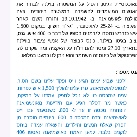
אוכלוסיית הגיטו, והטיל על המשטרה בוילנה לבחור את
אנשים המועמדים להשמדה. המשטרה היהודית יצאה
מוילנה לאושמיאנה ב- 19.10.1942 וחזרה משם לאחר
האקציה ב- 25-24 לאוקטובר, י"ג-י"ד חשוון. במקום 1,500
איש כנדרש נמסרו לגרמנים בסופו של דבר כ- 406 איש. גנס,
ציב בגיטו בוילנה, כינס קבוצה של אנשי ציבור בווילנה
בתאריך 27.10 ומסר להם דו"ח על האקציה ומה שקדם לה.
פרוטוקול של כינוס זה השתמר והוא ניתן לנו כמעט במלואו.
נס מספר:
"לפני שבוע ימים הגיע וייס ופקד עלינו בשם הס.ר.
לנסוע לאושמיאנה. גזרו עלינו להוליך 1,500 איש לפחות.
ענינו שמכסה כזו לא נוכל לספק. עמדנו על המיקח,
כאשר מר דסלר הגיע עם הידיעות מאונשמיאנה
הופחתה מכסה זו עד ל- 800. כשנסעתי עם וייס
לאושמיאנה ירדה המכסה ל- 600. בינתיים הוסרה מן
הפרק שאלת הנשים והילדים, והשאלה עמדה ביחס
לזקנים בלבד. למען האמת באושמיאנה נאספו 406