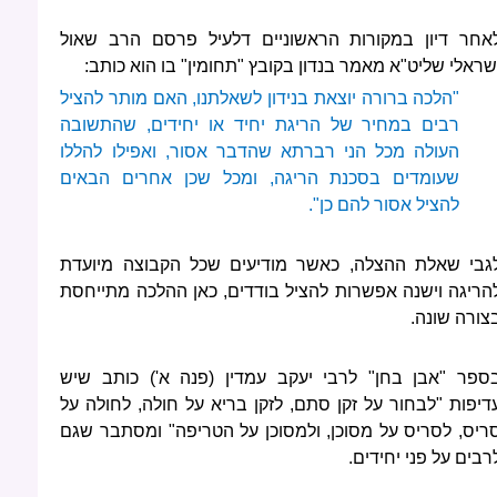
אחר דיון במקורות הראשוניים דלעיל פרסם הרב שאול
שראלי שליט"א מאמר בנדון בקובץ "תחומין" בו הוא כותב:
"הלכה ברורה יוצאת בנידון לשאלתנו, האם מותר להציל
רבים במחיר של הריגת יחיד או יחידים, שהתשובה
העולה מכל הני רברתא שהדבר אסור, ואפילו להללו
שעומדים בסכנת הריגה, ומכל שכן אחרים הבאים
להציל אסור להם כן".
גבי שאלת ההצלה, כאשר מודיעים שכל הקבוצה מיועדת
הריגה וישנה אפשרות להציל בודדים, כאן ההלכה מתייחסת
צורה שונה.
ספר "אבן בחן" לרבי יעקב עמדין (פנה א') כותב שיש
דיפות "לבחור על זקן סתם, לזקן בריא על חולה, לחולה על
ריס, לסריס על מסוכן, ולמסוכן על הטריפה" ומסתבר שגם
רבים על פני יחידים.