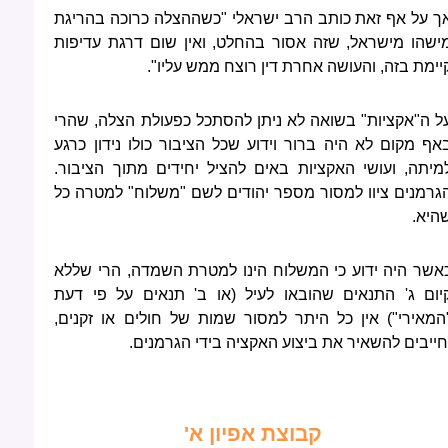
ך על אף זאת כותב הרב ישראלי "כשההצלה כרוכה בהריגת
ישהו מישראל, שזה אסור בהחלט, ואין שום דרגת עדיפות
יימת בזה, והעושה אחרת דין רוצח ממש עליו".
ל ה"אקציות" בשואה לא ניתן להסתכל כפעולת הצלה, שהרי
אף מקום לא היה ברור וידוע שכל הציבור כולו נידון כרגע
מיתה, ועושי האקציות באים להציל יחידים מתוך הציבור.
גרמנים ציוו למסור מספר יהודים לשם "משלוח" למטרה כל
היא.
אשר היה ידוע כי המשלוח הינו למטרת השמדה, הרי שללא
יום ג' התנאים שהובאו לעיל (או ב' תנאים על פי דעת
המאירי") אין כל היתר למסור שמות של חולים או זקנים,
חייבים להשאיר את ביצוע האקציה בידי הגרמנים.
קבוצת אפיון א'