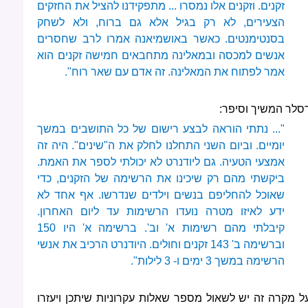
זקנים. וזקנים אלו נמסרו ... מתפקידנו להציל את החזקים
הצעירים, לא רק בגיל אלא גם ברוח, ולא לשחק
בסנטימנטים. כאשר באושמיאנה אמרו לרב שחסרים
אנשים למכסה ובמאלינה מתחבאים חמישה זקנים הוא
אמר לפתוח את המאלינה. זה אדם עם שאר רוח".
סלר המשיך וסיפר:
"... נתתי הוראה לבצע רישום של כל התושבים במשך
יומיים. וביום השני התחלנו לחלק את ה"שינים". היה זה
אמצעי הטעיה. גם ליודנרט לא יכולתי לספר את האמת.
ביקשתי מהם רק שיכינו את הרשימה של הזקנים, כדי
שאוכל להחליפם בנשים וילדים שנדרשו. אף אחד לא
ידע לאיזו מטרה נועדו הרשימות עד ליום האחרון.
קיבלתי מהם רשימות א' וב'. ברשימה א' היו 150
וברשימה ב' 143 זקנים וחולים. היודנרט הרכיב את אנשי
הרשימה במשך 3 ימים ו- 3 לילות".
ל מקרה זה יש לשאול מספר שאלות עקרוניות שיתכן ויעזרו