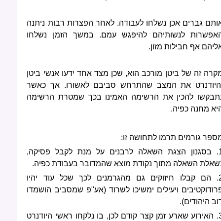
ותם גברים אכן נשלחו לעבודה. לאחר הפצרות רבות ניתנה
אפשרות לנשותיהם להיפגש עמם. במשך הזמן נשלחו
ליהם אף חבילות מזון.
קרה זה של ביטן מורכב הוא, שכן מצד אחד ידעו אנשי ביטן
היודנרט את המצב שהתרחש סביבם לאשורו. אך כאשר
תבקשו להכין את הרשימה האמינו בכך שמטרת הרשימה
יא מחנה כפיה.
ספר גורמים תרמו לתחושה זו:
1. בסגנון הצגת השאלה לרבנים על מנת לקבל פסיקה,
שאלת השאלה מתוך נקודת מוצא שהמדובר בעבודת כפיה.
2. הם קבלו חיזוקים גם מהגרמנים לכך שכל עוד יהיו
רודוקטיבים ויעילים ימשיכו לשרוד (אע"פ שמסביב הושמדו
וב היהודים).
3. האירוע שארע זמן קצר קודם לכן, בו נלקחו ראשי היודנרט