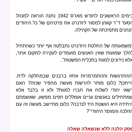
בימים הראשונים לחודש מארס 1942 נתנה הוראה למנהל
סעד ד"ר קאהן למסור ליודנרט את פרטיהם של כל היהודים
נהנים מתמיכתה של הקהילה.
משמעותה של החלטת היודנרט נתבלטה אף יותר כשהתחיל
הלך שמועות שאין האנשים מועמדים לעקירה למקום אחר,
לא נידונים למוות בתכלית הפשטות".
ההתרגשות וההתמרמרות אחזו ברבנים שבמחלקה לדת.
ייתכן? כלום מותר להרשות מעשה מחפיר שכזה? האם
שאי יהודי לשלוח את חברו למוות? ולא זו בלבד אלא
מתחילים באנשים עניים אומללים חפים מפשע, שאשמתם
יחידה היא הושטת היד לנדבה? כלום מתיישב מעשה זה עם
הלכה והמוסר היהודי"?
סק הלכה ללא שנשאלה שאלה