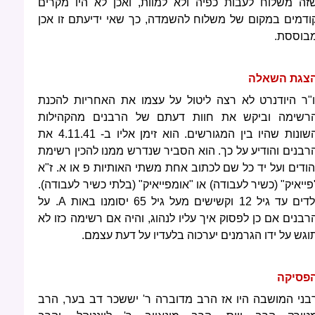
זה משלוח לעבות כפיה ולא למוות, ואכן לא היו מקרים
ודמים במקום של משלוח להשמדה, כך שאי ידיעתם זו אכן
בוססת.
צגת השאלה
ו"ר היודנרט לא רצה ליטול על עצמו את האחריות להכנת
רשימה וביקש את חוות דעתם של הרבנים מהקהילות
השונות שהיו בין המגורשים. הוא זימן אליו ב- 4.11.41 את
רבנים והודיע על כך. הוא הסביר שנדרש ממנו להכין רשימת
הודים ועל יד כל שם לכתוב אחת משתי האותיות פ או א. ז"א
פייאיק" (כשיר לעבודה) או "אומפייאיק" (בלתי כשיר לעבודה).
דים עד גיל 12 וקשישים מעל גיל 65 יסומנו באות
A
. על
רבנים אם כן לפסוק איך עליו לנהוג, והיה אם רשימה כזו לא
וגש על ידו הגרמנים יערכוה בלעדיו על דעת עצמם.
פסיקה
בני המושבה היו אז הרב מדוברה ר' יששכר דב בער, הרב