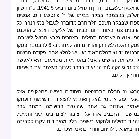
טורק הרב וייס, הרב מונאייב ר' לוונטהל, והרב
מוואלאדיפלאבוב. הדיון התחיל ביום רביעי 5 1941, ט"ו חשוון
ש"ב, בנובמבר בבקר בביתו של ר' פינטשע וייס. אנשים
פרו שבבקר השכם הלך הרב מדוברה לטבול במי הנהר. כל
רבנים צמו באותו היום. בביתו של אליקים רוזנצוויג התכנס
נין אנשים לאמירת תהילים. בצהרים נקרא הרשל לישיבה.
פסק ההלכה לא ניתן והדיון נדחה למחר. ב- 6 לנובמבר פסקו
רבנים "דינא דמלכותא דינא", יש למלא אחרי פקודת הרשות
להגיש את הרשימה אבל בהסתייגות מסוימת, והיא לאפשר
כל נציגי הקהילות הנוגעות בדבר לערוך בעצמם את רשימות
הודי קהילתם.
רגע זה החלה התרוצצות. היהודים חיפשו פרוטקציה אצל
עלי דעה, את מי להזקין ואת מי להצעיר. הרשימות הועתקו
עמים אחדות גם אחרי שהוגשה הרשימה. המתח גבר
מושבה. הרבנים גזרו על הציבור לצום בימי שני וחמישי,
הגיד תהילים ולתקוע בשופר. חלק מהיהודים עקרו לסביבה
החביאו את ילדיהם והוריהם אצל איכרים.