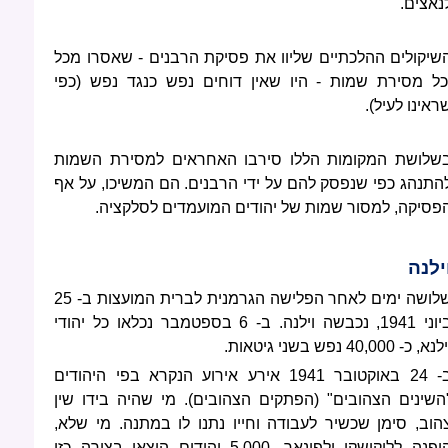
נאצים.
שיקולים ההלכתיים שליוו את פסיקת הרבנים - שאסרו מכל
כל מסירת שמות - היו שאין דוחים נפש כנגד נפש (כפי
ראינו לעיל).
שלושת המקומות הללו סירבו האחראים למסירת השמות
התנהג כפי שנפסק להם על ידי הרבנים. הם המשיכו, על אף
פסיקה, למסור שמות של יהודים המועמדים לסלקציה.
ילנה
שלושה ימים לאחר הפלישה הגרמנית לברית המועצות ב- 25
ביוני 1941, נכבשה וילנה. ב- 6 בספטמבר נכלאו כל יהודי
נא, כ- 40,000 נפש בשני גיטאות.
ב- 24 באוקטובר 1941 אירע אירוע הנקרא בפי היהודים
השינים הצהובים" (הפתקים הצהובים). מי שהיה בידו שין
הוב, סימן שכשיר לעבודה וחייו נתנו לו במתנה. מי שלא,
הופנה ללוקישקי ולפונאר. 5,000 יהודים הוצאו בצורה כזו