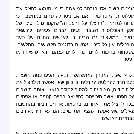
זמנים קשים אלו הובהר למועצות כי מן הנמנע להציל את
וכלוסיית הגיטו כולה, אם גם ניסו להתנחם במחשבה כי
ודות למדיניות "ההצלה על ידי עבודה" שנקטו, גדל הסיכוי של
לק האוכלוסייה העובד, נשים וגברים צעירים, להישאר
חיים. המועצות גם הבינו כי לאנשים החיים על סעד
מובטלים אין כל סיכוי. אנשים כדוגמת הקשישים, החלשים,
שפחות ברוכות ילדים וכן הילדים עצמם, ודאי שישלחו מן
גיטו.
לחץ שעת המבחן הממשמשת ובאה, הגיעו כמה מועצות
לב חרד להחלטה הגורלית, כי כיוון שאין אפשרות להציל את
ל היהודים, מוטב יהיה למסור למולך הנאצי, אותם תושבים
ל הגיטו, אשר סיכוייהם להישאר בחיים קטנים או אפסיים
בכך להציל את האחרים. בגיטאות אחרים דבקו במחשבה
אע"פ שאי אפשר להציל את כולם, הם לא יהיו מעורבים
בחירת האנשים.