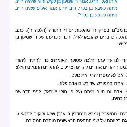
אותו ואל ייהרגו. אמר ר' שמעון בן לקיש והוא שיהיה חייב
מיתה כשבע בן בכרי. ורבי יוחנן אמר אע"פ שאינו חייב
מיתה כשבע בן בכרי".
רמב"ם בפרק ח' מהלכות יסודי התורה (הלכה ה'). כתב
הלכה כדברים שהובאו לעיל, והכריע כדעתו של ר' שמעון בן
קיש.
רי לנו עד עתה הלכה פסוקה האומרת: כדי להתיר ליהודי
מסור יהודים אחרים להריגה צריכים להתקיים התנאים האלו:
ו יהרגו את כולם.
שדורשים אדם פלוני.
3. אדם זה חייב מיתה (על פי חוקי ישראל) לפני הדרישה
נוכחית.
עת "המאירי" (גמרא סנהדרין ב' ע"ב) שלא זקוקים לתנאי ג',
גם בקיומם של שני התנאים הראשונים מותרת המסירה.