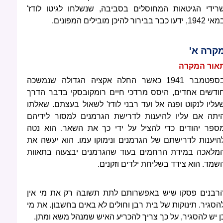
רידי הגיטאות המחוסלים בסביבה, שנשלחו לגיטו לודז'
194, ידעו כבר בבירור להיכן מובילים המפונים.
קרה א'
אור המקרה
בספטמבר 1941 כאשר החלה אקציה הגדולה שנמשכה
ודשים אחדים, היסס מרדכי חיים רומקובסקי בדבר הדרך
עליו לנקוט ופנה אל ועד רבני לודז' לשאול בעצתם. שאלתו
יתה אם עליו להיענות לדרישת הגרמנים למסור לידיהם
ספר יהודים כדי להציל על ידי כך את השאר. הוא נטה
היענות לדרישתם של הגרמנים ונימוקו עמו. הוא יעשה את
מלאכה במידת הרחמים בעוד שהגרמנים יבצעוה בתאוות
שמד. הוא צידד בשליחת ילדים וזקנים.
רבנים פסקו שיש באפשרותם לתת תשובה רק את מי אין
הסגיר. תינוקות של בית רבן וחולים לא באים בחשבון. את מי
ן יש להסגיר, על כך צריך להכריע האיש שמנהל משא ומתן.