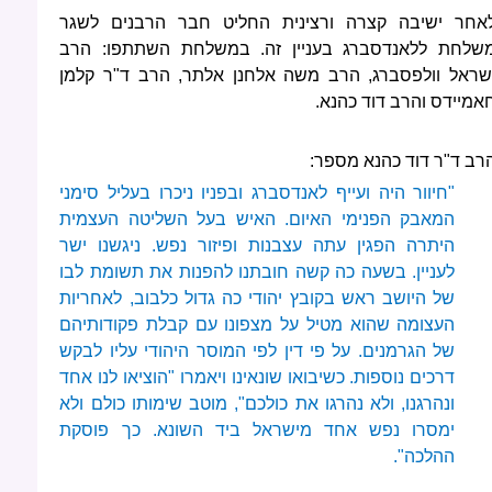
אחר ישיבה קצרה ורצינית החליט חבר הרבנים לשגר
שלחת ללאנדסברג בעניין זה. במשלחת השתתפו: הרב
שראל וולפסברג, הרב משה אלחנן אלתר, הרב ד"ר קלמן
אמיידס והרב דוד כהנא.
רב ד"ר דוד כהנא מספר:
"חיוור היה ועייף לאנדסברג ובפניו ניכרו בעליל סימני
המאבק הפנימי האיום. האיש בעל השליטה העצמית
היתרה הפגין עתה עצבנות ופיזור נפש. ניגשנו ישר
לעניין. בשעה כה קשה חובתנו להפנות את תשומת לבו
של היושב ראש בקובץ יהודי כה גדול כלבוב, לאחריות
העצומה שהוא מטיל על מצפונו עם קבלת פקודותיהם
של הגרמנים. על פי דין לפי המוסר היהודי עליו לבקש
דרכים נוספות. כשיבואו שונאינו ויאמרו "הוציאו לנו אחד
ונהרגנו, ולא נהרגו את כולכם", מוטב שימותו כולם ולא
ימסרו נפש אחד מישראל ביד השונא. כך פוסקת
ההלכה".