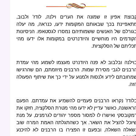
בוצת אפיון זו שמונה את הערים וילנה, לודז' ולבוב,
תאפיינת בכך שבאותם המקומות ידעו, כנראה, מה יעלה
גורלם של האנשים ששמותיהם נמסרו לגסטאפו. הניסיונות
קודמים היו מוחשיים והיודנרטים במקומות אלו ידעו מהי
כליתם של הסלקציות.
וילנה ובלבוב לא פנה היודנרט מעצמו לשמוע מהי עמדת
רבנים לגבי מסירת שמות. הרבנים מיוזמתם, הם שהרגישו
מחובתם לידע ולנסות ולמנוע על ידי כך את שיתוף הפעולה
זה.
לודז' נקראו הרבנים פעמיים להשמיע את עמדתם. הפעם
ראשונה, כאשר עדיין לא ידעו מהי מטרת הסלקציה, חזקו את
מקובסקי ואישרו לו למסור מספר יהודים לגרמנים, על מנת
יוכל להציל את השאר. אך כשהתגלתה האמת המרה שוב
שאלה השאלה, ובפעם זו הפצירו בו הרבנים לא להיכנע