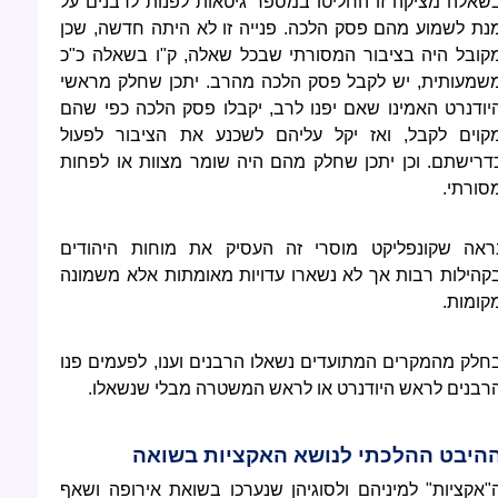
שאלה מציקה זו החליטו במספר גיטאות לפנות לרבנים על
נת לשמוע מהם פסק הלכה. פנייה זו לא היתה חדשה, שכן
קובל היה בציבור המסורתי שבכל שאלה, ק"ו בשאלה כ"כ
שמעותית, יש לקבל פסק הלכה מהרב. יתכן שחלק מראשי
יודנרט האמינו שאם יפנו לרב, יקבלו פסק הלכה כפי שהם
קוים לקבל, ואז יקל עליהם לשכנע את הציבור לפעול
דרישתם. וכן יתכן שחלק מהם היה שומר מצוות או לפחות
סורתי.
ראה שקונפליקט מוסרי זה העסיק את מוחות היהודים
קהילות רבות אך לא נשארו עדויות מאומתות אלא משמונה
קומות.
חלק מהמקרים המתועדים נשאלו הרבנים וענו, לפעמים פנו
רבנים לראש היודנרט או לראש המשטרה מבלי שנשאלו.
היבט ההלכתי לנושא האקציות בשואה
"אקציות" למיניהם ולסוגיהן שנערכו בשואת אירופה ושאף