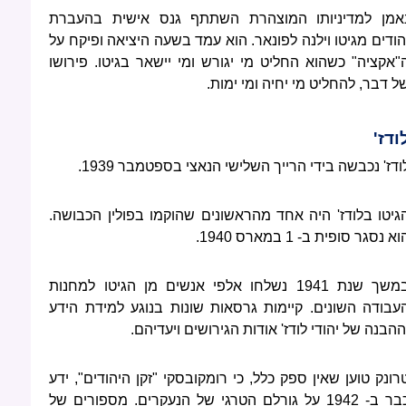
אמן למדיניותו המוצהרת השתתף גנס אישית בהעברת
הודים מגיטו וילנה לפונאר. הוא עמד בשעה היציאה ופיקח על
"אקציה" כשהוא החליט מי יגורש ומי יישאר בגיטו. פירושו
ל דבר, להחליט מי יחיה ומי ימות.
ודז'
ודז' נכבשה בידי הרייך השלישי הנאצי בספטמבר 1939.
גיטו בלודז' היה אחד מהראשונים שהוקמו בפולין הכבושה.
וא נסגר סופית ב- 1 במארס 1940.
במשך שנת 1941 נשלחו אלפי אנשים מן הגיטו למחנות
עבודה השונים. קיימות גרסאות שונות בנוגע למידת הידע
ההבנה של יהודי לודז' אודות הגירושים ויעדיהם.
רונק טוען שאין ספק כלל, כי רומקובסקי "זקן היהודים", ידע
כבר ב- 1942 על גורלם הטרגי של הנעקרים. מספורים של