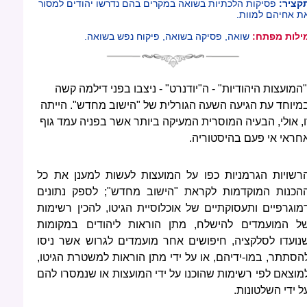
קציר:
פסיקות הלכתיות בשואה במקרים בהם נדרשו יהודים למסור
ת אחיהם למוות.
ילות מפתח:
שואה, פסיקה בשואה, פיקוח נפש בשואה.
"המועצות היהודיות" - ה"יודנרט" - ניצבו בפני דילמה קשה
מיוחד עת הגיעה השעה הגורלית של "הישוב מחדש". הייתה
ו, אולי, הבעיה המוסרית המעיקה ביותר אשר בפניה עמד גוף
חראי אי פעם בהיסטוריה.
רשויות הגרמניות כפו על המועצות לעשות למענן את כל
הכנות המוקדמות לקראת "הישוב מחדש"; לספק נתונים
מוגרפיים ותעסוקתיים של אוכלוסיית הגיטו, להכין רשימות
ל המועמדים להישלח, מתן הוראות ליהודים במקומות
נועדו לסלקציה, חיפושים אחר מועמדים לגרוש אשר ניסו
הסתתר, במו-ידיהם, או על ידי מתן הוראות למשטרת הגיטו,
מוצאם לפי רשימות שהוכנו על ידי המועצות או שנמסרו להם
ל ידי השלטונות.