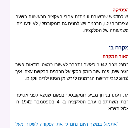
פסיקה
ש להדגיש שתשובה זו ניתנה אחרי האקציה הראשונה בשעה
ציבור הגיטו, הרבנים ויש להניח גם רומקובסקי, לא ידעו מהי
שמעותה של הסלקציה.
קרה ב'
אור המקרה
בספטמבר 1942 כאשר נתברר לאשורו כמעט בודאות פשר
גירושים, פנה שוב רומקובסקי אל הרבנים בבקשת עצה, איך
נהוג לגבי דרישת הגרמנים לגרש מן הגיטו ילדים וזקנים.
ת דעתו בנידון מביע רומקובסקי בנאום שנשא לפני אסיפה
רבת משתתפים ערב הסלקציה ב- 4 בספטמבר 1942 ה'
לול תש"א.
"אתמול במשך היום נתנו לי את הפקודה לשלוח מעל