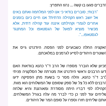
דברים פגעו בו קשה ... נרגז התפרץ:
"רבותי, סוברים בודאי כי אנו לפני המלחמה ואתם באים
אל יושב ראש הקהילה הדתית? אנו חיים כיום בזמנים
אחרים לגמרי וקהילתנו איננה עוד קהילה דתית, אלא
מכשיר מוציא לפועל של הגסטאפו וכל המתנגד
לגסטאפו...".
אקציה החלה כשבועיים לפני הפסח. היודנרט גייס את
שוטרים היהודים לסייע לגרמנים במלאכתם.
כיוון שלא הוברר מספרו של הרב ד"ר כהנא בוודאות האם
דעו הרבנים וראשי היודנרט את מטרתה של הסלקציה פניתי
רב ד"ר כהנא, והלה מסר כי בשעת מתן הפסיקה ידעו
רבנים ללא כל צל של ספק שסופם של המשלוחים הוא מוות.
קהילה לפי דבריו היתה מסודרת ומאורגנת והיא שלחה
ליחים עוד לפני כן כדי לברר מה עלה בגורל המשולחים.
ותם שליחים חזרו וספרו על סופם המר של היהודים.