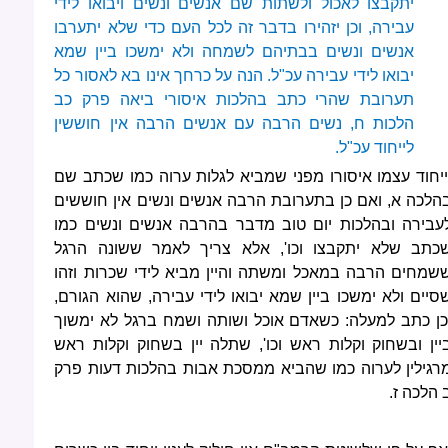
יתקבצו לאכול ולשתות שם אנשים ונשים ויבואו לידי
עבירה, וכן יזהירו בדבר זה לכל העם כדי שלא יתערבו
אנשים ונשים בבתיהם לשמחה ולא ימשכו ביין שמא
יבואו לידי עבירה עכ"ל. הנה על כרחך אינו בא לאסור כל
תערובת שהרי כתב בהלכות איסורי ביאה פרק כב
הלכות ח, נשים הרבה עם אנשים הרבה אין חוששין
לייחוד עכ"ל.
ייחוד עצמו איסורו מפני שמביא לגלות ערוה כמו שכתב שם
הלכה א, ואם כן בתערובת הרבה אנשים ונשים אין חוששים
עבירה ובהלכות יום טוב מדבר בהרבה אנשים ונשים כמו
כתב שלא יתקבצו וכו', אלא צריך לאמר ששונה הרגל
שמחים הרבה במאכל ומשתה והיין מביא לידי שכרות וזהו
סיים ולא ימשכו ביין שמא יבואו לידי עבירה, שהוא הגורם,
כן כתב למעלה: כשאדם אוכל ושותה ושמח ברגל לא ימשוך
יין ובשחוק וקלות ראש וכו', שתלה יין בשחוק וקלות ראש
רגילין לערוה כמו שהביא ממסכת אבות בהלכות דעות פרק
 הלכה ז.