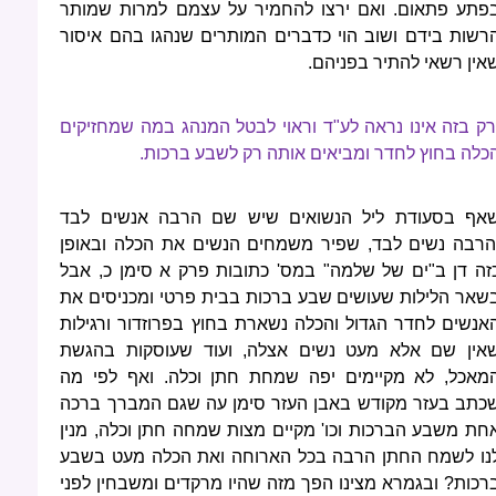
פתע פתאום. ואם ירצו להחמיר על עצמם למרות שמותר
רשות בידם ושוב הוי כדברים המותרים שנהגו בהם איסור
אין רשאי להתיר בפניהם.
רק בזה אינו נראה לע"ד וראוי לבטל המנהג במה שמחזיקים
כלה בחוץ לחדר ומביאים אותה רק לשבע ברכות.
אף בסעודת ליל הנשואים שיש שם הרבה אנשים לבד
הרבה נשים לבד, שפיר משמחים הנשים את הכלה ובאופן
זה דן ב"ים של שלמה" במס' כתובות פרק א סימן כ, אבל
שאר הלילות שעושים שבע ברכות בבית פרטי ומכניסים את
אנשים לחדר הגדול והכלה נשארת בחוץ בפרוזדור ורגילות
אין שם אלא מעט נשים אצלה, ועוד שעוסקות בהגשת
מאכל, לא מקיימים יפה שמחת חתן וכלה. ואף לפי מה
כתב בעזר מקודש באבן העזר סימן עה שגם המברך ברכה
חת משבע הברכות וכו' מקיים מצות שמחה חתן וכלה, מנין
נו לשמח החתן הרבה בכל הארוחה ואת הכלה מעט בשבע
רכות? ובגמרא מצינו הפך מזה שהיו מרקדים ומשבחין לפני