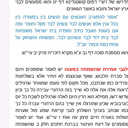
דרשו של רש"י דפוס קושטנדינא דף יט והוא ממעשים לבני
רץ ישראל והובא באוצר הגאונים:
"אסור להתערב האנשים עם הנשים בין בסעודה בין
בכל ענין אלא אנשים לבד ונשים לבד מקל וחומר ומה
אם בעונת האבל כתיב וספדה בית ישראל משפחות
לבד בית דוד לבד ונשיהם לבד, המשתה והשחוק על
אחת כמה וכמה" עכ"ל.
הוא ממסכת סוכה דף נב ע"א מקרא דזכריה פרק יב עיי"ש.
לגבי אמירת שהשמחה במעונו
יש לאמר שסומכים היום
ל סברת הלבוש, שאף שבעצמו לא התיר אלא בשולחנות
פרדים כמו שכתבנו, מכל מקום לפי טעמו שמאחר שרגילים
ראות אלה את אלה לא שייך בזה הרהורי עבירה כל כך וכיון
דשו דשו, ממילא הוא הדין היום לאלה שרגילים לשבת כל יום
ערבוביא שכיון שהורגלו אין שייך בהם הרהורי עברה כל כך
כמו שכתב בערוך השולחן לגבי קריאת שמע מול שערות
גולות באורח חיים סימן עה אות ז עיי"ש. ועוד יש לאמר
סומכים על דעת העיטור בברכת חתנים חלק ב שהשמחה