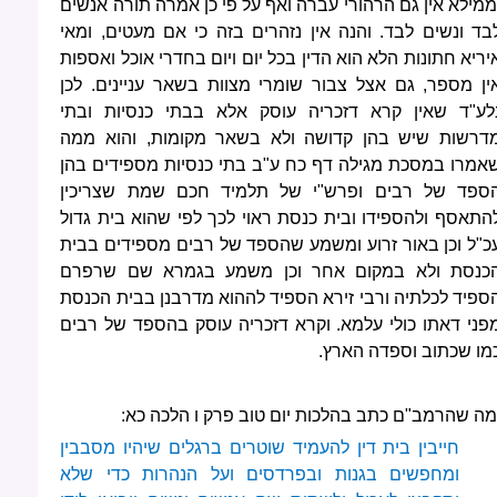
ממילא אין גם הרהורי עברה ואף על פי כן אמרה תורה אנשים
בד ונשים לבד. והנה אין נזהרים בזה כי אם מעטים, ומאי
יריא חתונות הלא הוא הדין בכל יום ויום בחדרי אוכל ואספות
ין מספר, גם אצל צבור שומרי מצוות בשאר עניינים. לכן
לע"ד שאין קרא דזכריה עוסק אלא בבתי כנסיות ובתי
דרשות שיש בהן קדושה ולא בשאר מקומות, והוא ממה
אמרו במסכת מגילה דף כח ע"ב בתי כנסיות מספידים בהן
ספד של רבים ופרש"י של תלמיד חכם שמת שצריכין
התאסף ולהספידו ובית כנסת ראוי לכך לפי שהוא בית גדול
כ"ל וכן באור זרוע ומשמע שהספד של רבים מספידים בבית
כנסת ולא במקום אחר וכן משמע בגמרא שם שרפרם
ספיד לכלתיה ורבי זירא הספיד לההוא מדרבנן בבית הכנסת
פני דאתו כולי עלמא. וקרא דזכריה עוסק בהספד של רבים
מו שכתוב וספדה הארץ.
מה שהרמב"ם כתב בהלכות יום טוב פרק ו הלכה כא:
חייבין בית דין להעמיד שוטרים ברגלים שיהיו מסבבין
ומחפשים בגנות ובפרדסים ועל הנהרות כדי שלא