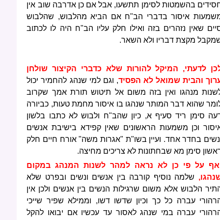
סידים בהשמטות לסימן תתשעו, אבל אם כן אדרבה שוב אין
שמעות איסור בדברי הב"ח אם הביא מהלבוש, שהלבוש
יים שאין נזהרים בזה ואילו חלק עליו הב"ח היה לו לכתוב
מקבל מקצת דבריו ולא השאר.
כן לדעתי, המיקל להורות שלא כדברי הקיצור שולחן
רוך והבית שמואל לא הפסיד
, וגם למי שנהג להחמיר יכול
שנות מנהגו ואין בזה משום אל תיטוש תורת אמך שקרוב
ומר שהוא דבר המותר שנהגו בו איסור מחמת טעות, כביורה
עה סימן ריד סעיף א, כיון שהב"ח ולבוש לא כתבו בלשון
יסור וכן משמעות הראשונים שאין קפידא בישיבת אנשים
נשים בחדר אחד. ועיין בשו"ת "אגרות משה" אורח חיים חלק
אשון סימן מא שבחתונות לא צריכים מחיצה.
אף על פי כן לא נראה למהר לשנות המנהג במקום
נהגו,
שלמה נוסיף קורבה בין אנשים ונשים ובפרט שלא
תיר הלבוש אלא משום שרגילות הנשים בין אנשים ולכן אין
רהורי עברה כל כך וכיון שדשו דשו, וממילא שפיר שייכי
רהורי עברה במי שנהג לאסור עד עכשיו אם יבואו להקל