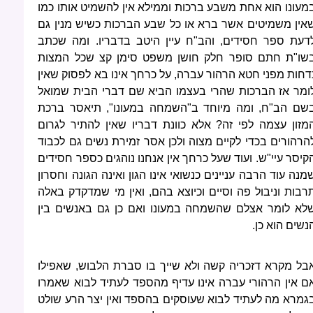
מעונו הוא אחת משבע ברכות וממילא אין להשמיט אותו כמו
אין משמיטים אשר ברא או כל שבע הברכות כשיש מנין גם
דעת ספר חסידים, והב"ח עיין היטב בדבריו. ומה שכתב
שו"ת חתם סופר חלק חושן משפט סימן קצ שכל המצות
דחות מפני חטא הרהור עברה, על כרחך אינו בא לפסוק שאין
ומר אז הברכות שהרי בעצמו הביא שם דברי הבית שמואל
שם הב"ח, ומה מיוחד ב"השמחה במעונו", תיאסר ברכת
מזון עצמה לפי זה? אלא כוונת דבריו שאין להתיר לגרום
הרהורים בכדי לקיים מצוה ולכן אסר זמירת נשים גם לכבוד
קיסר עיי"ש. ועוד שעל כרחך אין אנחנו נוהגים כספר חסידים
מנה עוד הרבה עניינים כנשואי אינו הגון ואינה הגונה וחסרון
רבות וניבול פה וסיים וכיוצא בהם, ואין מי שמדקדק באלה
לא לומר אצלם שהשמחה במעונו ואם כן גם באנשים בין
נשים הוא כן.
בל מקרא דזכריה קשה ולא שייך בו סברת הלבוש, שאפילו
ם אין הרהורי עברה אינו עדיף מהספד לעתיד לבוא שאמרו
גמרא מה לעתיד לבוא שעוסקים בהספד ואין יצר הרע שולט