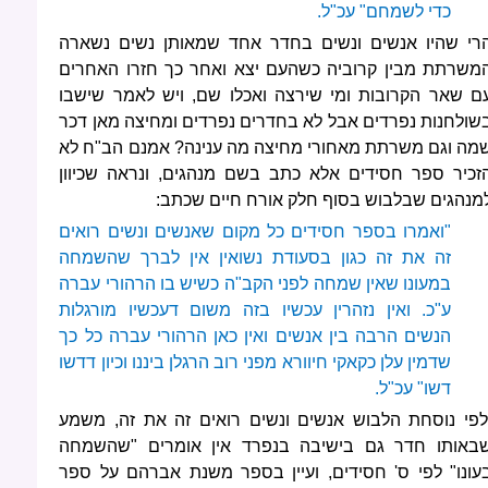
כדי לשמחם" עכ"ל.
רי שהיו אנשים ונשים בחדר אחד שמאותן נשים נשארה
משרתת מבין קרוביה כשהעם יצא ואחר כך חזרו האחרים
ם שאר הקרובות ומי שירצה ואכלו שם, ויש לאמר שישבו
שולחנות נפרדים אבל לא בחדרים נפרדים ומחיצה מאן דכר
מה וגם משרתת מאחורי מחיצה מה ענינה? אמנם הב"ח לא
זכיר ספר חסידים אלא כתב בשם מנהגים, ונראה שכיוון
מנהגים שבלבוש בסוף חלק אורח חיים שכתב:
"ואמרו בספר חסידים כל מקום שאנשים ונשים רואים
זה את זה כגון בסעודת נשואין אין לברך שהשמחה
במעונו שאין שמחה לפני הקב"ה כשיש בו הרהורי עברה
ע"כ. ואין נזהרין עכשיו בזה משום דעכשיו מורגלות
הנשים הרבה בין אנשים ואין כאן הרהורי עברה כל כך
שדמין עלן כקאקי חיוורא מפני רוב הרגלן ביננו וכיון דדשו
דשו" עכ"ל.
לפי נוסחת הלבוש אנשים ונשים רואים זה את זה, משמע
באותו חדר גם בישיבה בנפרד אין אומרים "שהשמחה
עונו" לפי ס' חסידים, ועיין בספר משנת אברהם על ספר