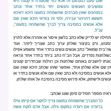
שום טעם למנהגם זה אלא לפי שסעודה זו קטנה היא
ומושיבים האנשים והנשים יחד בחדר אחד וכתב
במנהגים שאין מברכים שהשמחה במעונו היכא דאיכא
חששא דהרהור עבירה, ולפי זה בוודאי היכא שאין שם
אלא אנשים במסיבה צריך לברך שהשמחה במעונו",
עכ"ל.
תחילה יש לדייק שלא כתב בלשון איסור או אזהרה אלא לתרץ
מנהג, ורק בקיצור שולחן ערוך כתב שצריך ליזהר. ועוד
ה"בית שמואל" כתב אנשים ונשים בחדר אחד ומשמע אפילו
שולחנות נפרדים, אבל הב"ח כתב ביחד בחדר אחד ונראה
וונתו ליושבים באותם שולחנות וכן רגילות שבחדרים קטנים
ין שם אלא שולחן אחד, ואפשר שזהו שכתב היכא שאין שם
לא אנשים במסיבה ולא כתב שאין שם אלא אנשים בחדר או
נשים ולישתוק, אלא פירוש מסיבה בהסיבה על אותו שולחן.
ראיה מספר חסידים סימן שצג שכתב:
כל המברך שהשמחה במעונו צריך לחקור אם קיימו וגילו
ברעדה אם רעדה במקום גילה, אבל אדם לוקח אשה