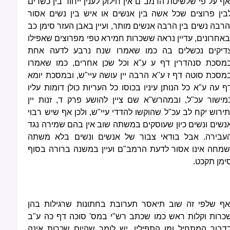
אף על פי שלשיטת הרמב"ם אין חילוק לענין ייחוד בין כשרים
בין פרוצים שכל אשה בין אנשים או איש בין נשים אסור
הרבה נשים בין הרבה אנשים מותר, ועיין באבן העזר סימן כב
באחרונים, עדיין נראה ששכרות חמירא טפי מפרוצים שאפילו
דיקים נכשלים בה כמו שאמרו שנח נרבע לדעה אחת
מסכת סנהדרין דף ע ע"א וכל שכן אחרים, כמו שאמרו
מסכת סוטה דף ז ע"א הרבה יין עושה עיי"ש, ובמסכת יומא
ף עה ע"א כל הנותן עיניו בכוסו כל העריות כולן דומות עליו
מישור עכ"ל, ובמהרש"א שם ציין להושע פרק ד, זנות יין
תירוש יקח לב עכ"ל שהוקשו להדדי עיי"ש, ולכן אף שיש רבוי
נשים ונשים כיון שעוסקים במשתה שוב אין בהם שמירה נגד
עבירה. אבל בודאי צבור של אנשים ונשים בלא משתה
שמחה אינו אסור לדעת הרמב"ם ועיין במשנה ברורה בסוף
ימן תקכט.
אף שלפי זה שוב תיאסר תערובת בחתונות שרגילות בהן
כרות וקלות ראש כמו שכתב רש"י במס' סוכה דף כה ע"ב
דבור המתחיל ומן התפילין, יש לומר שהיום שכרות אינה