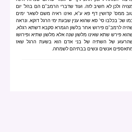
צויה ולכן לא חשיב לזה. ועוד שדברי הרמב"ם הם בהל' יום
וב ממס' קדושין דף פא ע"א, ואינו ראיה משם לשאר ימים
מו שכ' בכלבו סי' סא שהוא ענין שבעת ימי הרגל דוקא. ונראה
היה לרמב"ם פירוש אחר בלשון הגמרא סקבא דשתא רגלא,
הוא פירש שתא שאינו מלשון שנה אלא מלשון שתיא ופירושו
הרעוע של השתיה של בני אדם הוא בשעת הרגל שאז
תאספים אנשים ונשים בבתיהם לשמחה.