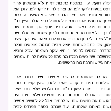
כלה דווקא. עיין במסכת כתובות דף יז ע"א ובשולחן ערוך
דפס בטעות לרקד לפניהם וצריך להיות לרקד לפניה וכן הוא
טור ואחרונים. ואם מצד הרהור מאי שנא משעת הברכות
צמן וגם תמיד אסרו חכמים להסתכל בפני הכלה. ועיין בר"ן
כתובות פרק ראשון והובא בבית יוסף שכך נוהגים היום
ברך בכל אחת מבתי החתונות כל זמן שהחתן או הכלה שם
כ"ל שגם בלי חתן מברכים אם הכלה נמצאת ואינו רק בשעת
ימון, שכן כתב כשהחתן יוצא מבית הכנסת מוציאים הכלה
חדרה ונכנסים לחופה, זו היא עיקר השמחה עכ"ל והביא
ירושלמי שמוציאים הכלה מחופתה כל שבעה להיות שמחים
תה עיי"ש והרבה כזה בראשונים.
יוצא לנו שהנוהגים להושיב אנשים ונשים בחדר אחד
שולחנות נפרדים קדוש יאמר להם, שאין קפידת ספר
סידים וכן מורה לשון הב"ח וגם הלבוש שלא כתב שאין
זהרין כי אם לפי נוסחתו בספר חסידים שלא יהיו רואים
אנשים את הנשים שזה יש להתיר, אבל לא להושיב אנשים
נשים באותם שולחנות. ועוד שכתב בספר הפרדס לבית