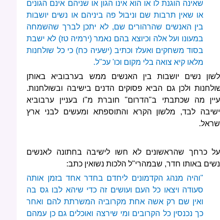
שאינה הוגנת לו או הוא אינו הגון או שניהם אינם הגונים
או שאין תרבות שם וניבול פה ביניהם או נשים יושבות
בין האנשים שהרהורים שם, לא יתכן לברך שהשמחה
במעונו ועל אלה וכיוצא בהם נאמר (ירמיה טז) לא ישבת
בסוד משחקים ואעלז וכתיב (ישעיה כח) כי כל שולחנות
מלאו קיא צואה בלי מקום וכו' עכ"ל.
לשון נשים יושבות בין האנשים ממש בערבוביא באותן
ולחנות ולכן גם הביא פסוקים הדנים בישיבה ובשולחנות.
עיין מה שכתבתי ב"הדרום" חוברת מ"ו בעניין ערבוביא
ישיבה לבד, מלשון הקרא והתוספתא ומעשים לבני ארץ
שראל.
על כרחך שהראשונים לא חשו לישיבה בחתונה לאנשים
נשים באותו חדר, שבמהרי"ל הלכות נשואין כתב:
"והיה מנהג הקדמונים ליחדם בחדר אחד בזמן אותה
סעודה ויצאו כל העם ועושים זה כדי שיהא לבו גס בה
ואין שם רק אשה אחת מקרוביה המשרתת להם ואחר
כך נכנסין כל הקרובים ומי שירצה ואוכלים גם כן עמהם