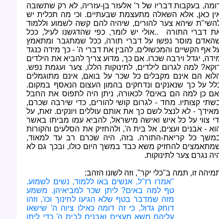
ומה, בעקבות דבריו של ר' אלעזר בן-עזריה, לא רק שתשובה
ין כאן, אלא השאלה מתעצמת שבעתיים. וכי מה תכלית יש
השי"ת שיהא צער להורים, שיהיה להם קשה לשמוע וללמוד
ת דברי התורה ..אולי יש לומר, כפי שהדגשנו לעיל, ככל
האדם מוסר נפשו על דברי תורה, ככל שמתגבר ומתאמץ
ל אף הקשיים והמכשולים, להבין את דברי ה' - כך מידה כנגד
ידה, יגדל וירבה שכרו
.
אם כך, מדוע צריך להביא את הילדים
וקא? למה לגרום לילדים, לתינוקות הללו, צער ועגמת נפש.
לוא הם אינם מקבלים כל שכר על בואם, אינם מתוגמלים
לל על כך שנאנקים ונדחקים בהמון העצום הנאסף במקום.
אם כן למה הם באים
?
לכאורה, ניתן היה לתפוס את החבל
שתי קצותיו. מחד - לגרום קושי להורים, כדי שירבה שכרם,
מאידך - לא לנצל לשם כך את אותם עוללים ויונקים. זאת, על
די צווי על כל איש ואישה מישראל, להביא עמו מביתו באשר
וא - אבנים ועצים, אל בית ה', ולהחזיק את הסלעים והקורות
משך כל קריאת-התורה. בזה, היה שכרם רב עד למאוד,
מתאמצים להחזיק משא כבד במשך היום כולו, ובכך גם לא
יה נגרם צער לתינוקות
.
מיהה זו, תמה ב"כלי יקר", וזה לשונו הזהב
:
"
אמרו רז"ל, אנשים באו ללמוד, נשים לשמוע.
טף למה באים? ליתן שכר למביאיהן. משמע
מזה שמדבר בטף שלא הגיעו לחינוך וכו', וזהו
דוחק גדול, כי זה דומה כאילו ציוה ה' שישאו
עליהם משא מעצים ואבנים לבית ה' כדי ליתן