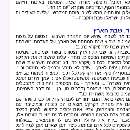
לא תקבל תופעה מוזרה שכזו, הפוגעת באיכות חייהם
במנעמי הגוף, ועוד ביום שנקרא "יום מנוחה
".
ל כן זהו החוט המשולש בו פותח המדרש: "שלשה מעידים זה
ל זה, ישראל ושבת והקב"ה
"---
ד. שבת הארץ
דומה לשבת, שהיא יום המנוחה השבועי. נצטוונו על מצות
מיטה, שהיא שנת המנוחה של הארץ, של האדמה: "ושבתה
ארץ שבת לה" (ויקרא כה, ב)
.
שביתה זו, שביתת הארץ נצטווינו בשתי שמיטות. שמיטת
קרקע ושמיטת הכספים. מחד - עלינו להשבית את הקרקע
כל מלאכה, ככתוב (ויקרא כה, ד): "ובשנה השביעית שבת
בתון יהיה לארץ... שדך לא תזרע וכרמך לא תזמור וכו'".
בנוסף להפקיר את הקרקע לכל דכפין, כמצווה (שמות כג, יא):
והשביעית תשמטנה ונטשתה, ואכלו אביוני עמך ויתרם תאכל
ית השדה" ... ומאידך - גם הכספים והחובות מתבטלים
מבוטלים, כפי שנאמר (דברים טו, ב): "וזה דבר השמיטה,
מוט כל בעל משה ידו וכו
"'.
ם מושגים אלו, הנם ייחודיים לעם היהודי, ולו לבדו. שהרי גם
ם את מנוחת הקרקע מוצאים הם כנכונה וכמיטיבה עם
אדמה והצמחים, עדיין אינם יכולים לתפוש ולהבין הכיצד
וותר אדם מרצונו החופשי ומסכים לקיים מצוות מוזרות אלו,
אבד בידיו את גידוליו השייכים לו והנמצאים בבעלותו
להפקירם לכל אדם ובהמה. כיצד יתכן שאדם מוכן למחול על