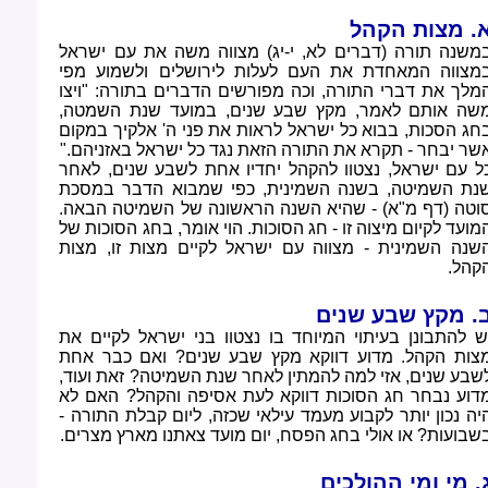
. מצות הקהל
משנה תורה (דברים לא, י-יג) מצווה משה את עם ישראל
מצווה המאחדת את העם לעלות לירושלים ולשמוע מפי
מלך את דברי התורה, וכה מפורשים הדברים בתורה: "ויצו
שה אותם לאמר, מקץ שבע שנים, במועד שנת השמטה,
חג הסכות, בבוא כל ישראל לראות את פני ה' אלקיך במקום
שר יבחר - תקרא את התורה הזאת נגד כל ישראל באזניהם
".
ל עם ישראל, נצטוו להקהל יחדיו אחת לשבע שנים, לאחר
נת השמיטה, בשנה השמינית, כפי שמבוא הדבר במסכת
וטה (דף מ"א) - שהיא השנה הראשונה של השמיטה הבאה.
מועד לקיום מיצוה זו - חג הסוכות. הוי אומר, בחג הסוכות של
שנה השמינית - מצווה עם ישראל לקיים מצות זו, מצות
קהל
.
. מקץ שבע שנים
ש להתבונן בעיתוי המיוחד בו נצטוו בני ישראל לקיים את
צות הקהל. מדוע דווקא מקץ שבע שנים? ואם כבר אחת
שבע שנים, אזי למה להמתין לאחר שנת השמיטה? זאת ועוד,
דוע נבחר חג הסוכות דווקא לעת אסיפה והקהל? האם לא
יה נכון יותר לקבוע מעמד עילאי שכזה, ליום קבלת התורה -
שבועות? או אולי בחג הפסח, יום מועד צאתנו מארץ מצרים
.
. מי ומי ההולכים