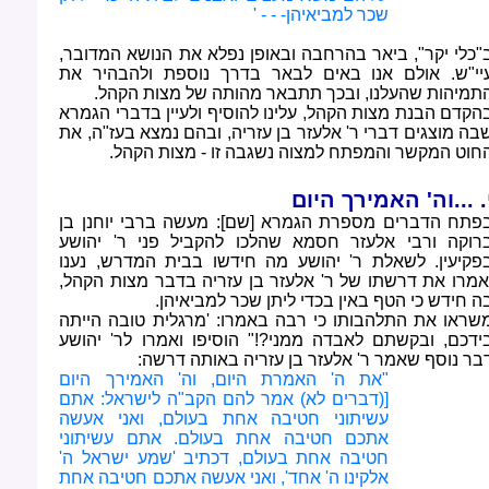
שכר למביאיהן
' - - -
"כלי יקר", ביאר בהרחבה ובאופן נפלא את הנושא המדובר,
יי"ש. אולם אנו באים לבאר בדרך נוספת ולהבהיר את
תמיהות שהעלנו, ובכך תתבאר מהותה של מצות הקהל
.
הקדם הבנת מצות הקהל, עלינו להוסיף ולעיין בדברי הגמרא
בה מוצגים דברי ר' אלעזר בן עזריה, ובהם נמצא בעז"ה, את
חוט המקשר והמפתח למצוה נשגבה זו - מצות הקהל
.
. ...וה' האמירך היום
פתח הדברים מספרת הגמרא [שם]: מעשה ברבי יוחנן בן
רוקה ורבי אלעזר חסמא שהלכו להקביל פני ר' יהושע
פקיעין. לשאלת ר' יהושע מה חידשו בבית המדרש, נענו
אמרו את דרשתו של ר' אלעזר בן עזריה בדבר מצות הקהל,
ה חידש כי הטף באין בכדי ליתן שכר למביאיהן
.
שראו את התלהבותו כי רבה באמרו: 'מרגלית טובה הייתה
ידכם, ובקשתם לאבדה ממני?!" הוסיפו ואמרו לר' יהושע
בר נוסף שאמר ר' אלעזר בן עזריה באותה דרשה
:
"
את ה' האמרת היום, וה' האמירך היום
[(דברים לא) אמר להם הקב"ה לישראל: אתם
עשיתוני חטיבה אחת בעולם, ואני אעשה
אתכם חטיבה אחת בעולם. אתם עשיתוני
חטיבה אחת בעולם, דכתיב 'שמע ישראל ה'
אלקינו ה' אחד', ואני אעשה אתכם חטיבה אחת