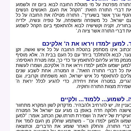
תורה מפרטת על מי מוטלת החובה לבוא ביום זה ולשמוע
ת דברי התורה הזאת: "הקהל את העם, האנשים הנשים
הטף וגרך אשר בשעריך". התורה מטילה את החובה על כל
ם ישראל. כל משפחה ומשפחה, על טפיה ונשיה, ילדיה
בחוריה, זקניה וקשישיה לבוא ולהתאסף ביום הקהל לשמוע
ת דברי התורה אשר ציוה ה
'.
. למען ילמדו ויראו את ה' אלקיכם
כתוב אינו מסתפק בהטלת החובה על כל איש ואשה, זקן
נער, לבוא ולהתלכד ביחד עם כל העם בבית ה'. אלא מוסיף
מנמק מדוע עליהם להתאמץ עד כדי כך, ומה מטרת האסיפה:
למען ישמעו ולמען ילמדו ויראו את ה' אלקיכם, ושמרו לעשות
ת כל דברי התורה הזאת". זו המטרה. אחת לשבע שנים
ליכם להתאסף כל איש ישראל, הוא משפחתו וקרוביו, וגם
גרים, במטרה אחת ויחידה, כדי להגיע לכלל יראת ה'
שמירת מצוות התורה וחוקיה
.
. לשמוע... ללמוד... ולקיים
עניין זה, יש להרחיב ולהבהיר. מדקדוק לשון המקרא מתחוור
ישנה חלוקה חדה באופן בו מגיע עם ישראל אל המטרה
עיקרית של יראת ה' ושמירת תורתו.שכן הכתוב אומר: "למען
שמעו ולמען ילמדו וכו'" - משתמע שחלק מן העם לומד את
ברי התורה, והחלק האחר שומע את הדברים, וכתוצאה