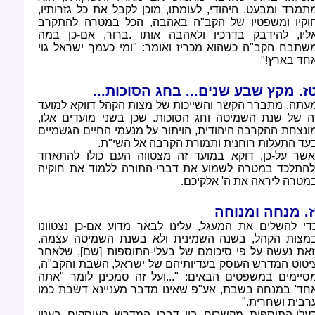
תמרד ומבעט. היהודי, לעומתו, מוכן לקבל את כל גזרותיו,
וקיו ומשפטיו של הקב"ה באהבה, הכל במטרה להתקרב
ליו, להידבק בדרכיו ולאהבה אותו
.
ברור, אם-כן במה
שתבח הקב"ה כשהוא מכריז ואומר: "ומי כעמך ישראל גוי
חד בארץ
"!
ז. מקץ שבע שנים... בחג הסוכות
...
עתה, מתברר הקשר והשייכות של מצות הקהל דווקא למועד
ה של שנת השמיטה וחג הסוכות. שכן בשני מועדים אלו,
ונצחת ההקרבה היהודית, הויתור על מנעמי החיים הגשמיים
עד התעלות רוחנית ותמורת הקרבה אל השי"ת
.
אשר על-כן, דוקא במועד זה מצטווה העם כולו להתאחד
להתלכד במטרה לשמוע את דברי-התורה ללמוד את חוקיה
מטרה ליראה את ה' אלקיכם
.
ז. מנחה ומנוחה
די להשלים את המעגל, עלינו לבאר מדוע אם-כן נצטוונו
מצות הקהל, בשנה השמינית ולא בשנת השמיטה עצמה.
זאת נעשה על פי סיכומם של בעלי-התוספות [שם], שלאחר
יטוט המדרש העוסק בעדיותיהם של ישראל, השבת והקב"ה,
סיימים במשפטים הבאים: "...ועל זה סמכינן לומר "אתה
חד' במנחה בשבת, אע"פ שאינו מדבר מעניינא דשבת כמו
רבית ושחרית
".
עלי-התוספות מקשרים בין דברי המדרש העוסקים בענין