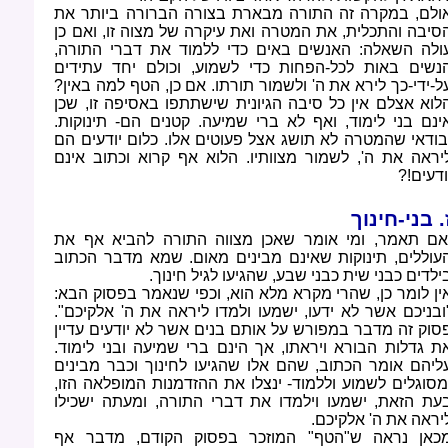
ולם, במקרה זה התורה מבארת בצורה הברורה ביותר את
סיבה והתכלית, את המטרה ואת עיקרה של מצוה זו, ואם כן
ולה השאלה: האנשים באים כדי ללמוד את דברי התורה,
נשים באות לכל-הפחות כדי לשמוע, וכולם יחד עתידים
ל-ידי-כך לירא את ה' ולשמור תורתו. אם כן, הטף למה באין?
לוא אצלם אין כל סיבה הגיונית שישתתפו באסיפה זו, שכן
ינם בני לימוד, ואף לא ברי שמיעה. קטנים הם- תינוקות.
בודאי שהמטרה לא תושג אצל פעוטים אלו. כלום יודעים הם
יראה את ה', לשמור מצוותיו. הלוא אף קרוא וכתוב אינם
ודעים
?!
. בני-חינוך
אם תאמר, ומי אומר שאכן מצווה התורה להביא אף את
עוללים, תינוקות שאינם מבינים מאום. שמא מדבר הכתוב
ילדים כבני שית כבני שבע, שהגיעו לגיל חינוך
.
ין לומר כן, שהרי מקרא מלא הוא, וכפי שנאמר בפסוק הבא:
ובניכם אשר לא ידעו, ישמעו ולמדו ליראה את ה' אלקיכם".
סוק זה מדבר במפורש על אותם בנים אשר לא יודעים עדיין
ת גדלות הבורא ויראתו, אך הינם ברי שמיעה ובני לימוד.
ליהם אומר הכתוב, שהם אלו שהגיעו לחינוך וכבר מבינים
מסוגלים לשמוע וללמוד- ינצלו את ההזדמנות המופלאה הזו,
עת הזאת, ישמעו וילמדו את דברי התורה, ומעתה ישכילו
יראה את ה' אלקיכם
.
כאן נראה ש"הטף" המוזכר בפסוק הקודם, מדבר אף