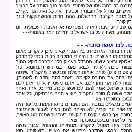
ובותיו, לוותר על כספו שהלוו ממנו. כאמור, דבר זה ניתן
הבנה רק בהרגשתו של היהודי. כאשר הנך מוותר על חפציך
אישיים, מוחל על חובותיך וכספיך. את כל זאת הנך מקריב
ל מזבח הקרבה וההתעלות, ההתייחדות וההשתוקקות בינך
בין קונך
.
ם שבת זו, שבת הארץ, מצטרפת אל השבת השבועית, יום
מנוחה, ומעידה על בני-ישראל כי יחידים המה באומות
- - -
ו. לכו ועשו סוכה
- - -
ת ההבחנה המדוברת, בין הנכרי שאינו מוכן להקריב מאום
נהנתנותו האישית, ובין היהודי המקריב רבות בכדי להתדבק
אלוקיו ובצור עשהו, ההבדל העמוק הלז מתברר דוקא מתוך
צוות סוכה
.
לעתיד לבוא, נאמר במדרש (תנחומא, פר'
ופטים פ"ט) פונים אומות העולם ומבקשים מהקב"ה שינסה
יתן להם את התורה לקיימה: "אמר להם [הקב"ה לאומות],
צוה קלה אני נותן לכם, אם אתם משמרין אותה אתן לכם
כר כישראל. אמר להם, לכו ועשו סוכה. מיד כל אחד ואחד
ולך ועשה לו סוכה. והקב"ה מוציא חמה מנרתיקה, וכל אחד
בעט בסוכתו ויוצא
".
גויים נכשלים במבחן, הם נשברים ברגע האמת. כל עוד היה
זג-אויר נוח וקריר, לא הייתה להם בעיה לעבור ולהתגורר
סוכה. אך ברגע שקצת היה קשה, בעת שהשתנה מזג-האוויר,
יד כל אחד מבעט בסוכתו וי וצא
.
נכרי אינו מסוגל להקריב מנוחיותו והנאותיו עבור מצוה
מטלה. ברגע שהדבר מתנגש אם מאוייו ותשוקותיו, הוא