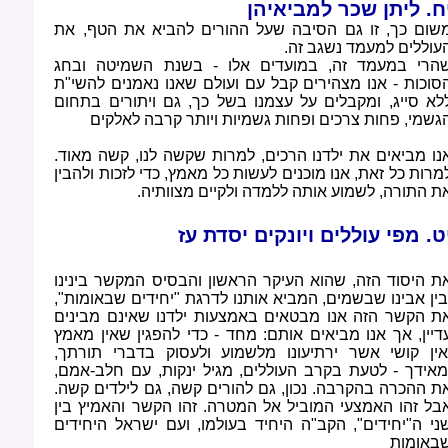
ח. ליתן שכר למביאיהן
שום כך, זו גם הסיבה שעל ההורים להביא את הטף, את
עוללים למעמד נשגב זה
.
הרי במעמד זה, במועדים אלו - בשנת השמיטה ובחג
סוכות - אנו מצהירים קבל עם ועולם שאנו נאמנים להשי"ת
לא סייג, ומקבלים על עצמנו בשל כך, גם ויתורים בתחום
גשמי, פחות צרכים ופחות גשמיות ויותר קרבה לאלקים
נו מביאים את ילדנו הרכים, למרות שקשה לנו, קשה מאוד.
מרות כל זאת, אנו מוכנים לעשות כל מאמץ, כדי לזכות ולהבין
ת התורה, לשמוע אותה ללמדה ולקיים מצוותיה
.
ט. מפי עוללים ויונקים יסדת עז
ת היסוד הזה, שהוא העיקר הראשון והבסיס המקשר בינינו
בין אבינו שבשמים, המביא אותנו לדרגת "יחידים שבאומות",
ת הקשר הזה אנו מבטאים באמצעות ילדנו שאינם מבינים
דיין, אך אנו מביאים אותם: מחד - כדי להפגין שאין מאמץ
אין קושי אשר ירתיעונו מלשמוע ולעסוק בדברי תורתך,
מאידך - לטעת בקרב העוללים, מגיל ינקות, עם חלב-אמם,
ת ההכרה בהקרבה. נכון, גם להורים קשה, גם לילדים קשה.
בל זהו האמצעי המוביל אל המטרה. זהו הקשר והאמיץ בין
ני ה"יחידים", הקב"ה היחיד בעולמו, ועם ישראל היחידים
באומות