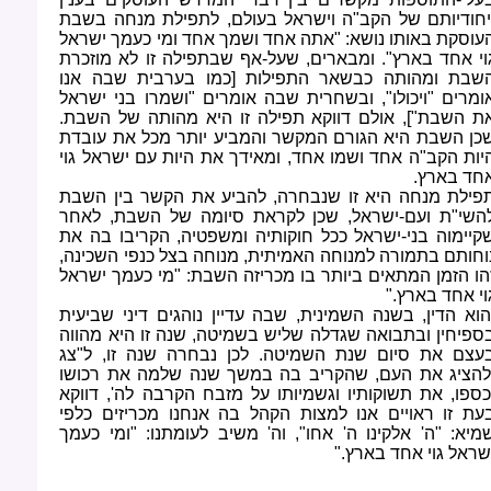
יחודיותם של הקב"ה וישראל בעולם, לתפילת מנחה בשבת
עוסקת באותו נושא: "אתה אחד ושמך אחד ומי כעמך ישראל
וי אחד בארץ". ומבארים, שעל-אף שבתפילה זו לא מוזכרת
שבת ומהותה כבשאר התפילות [כמו בערבית שבה אנו
ומרים "ויכולו", ובשחרית שבה אומרים "ושמרו בני ישראל
ת השבת"], אולם דווקא תפילה זו היא מהותה של השבת.
כן השבת היא הגורם המקשר והמביע יותר מכל את עובדת
יות הקב"ה אחד ושמו אחד, ומאידך את היות עם ישראל גוי
חד בארץ
.
פילת מנחה היא זו שנבחרה, להביע את הקשר בין השבת
השי"ת ועם-ישראל, שכן לקראת סיומה של השבת, לאחר
קיימוה בני-ישראל ככל חוקותיה ומשפטיה, הקריבו בה את
וחותם בתמורה למנוחה האמיתית, מנוחה בצל כנפי השכינה,
הו הזמן המתאים ביותר בו מכריזה השבת: "מי כעמך ישראל
וי אחד בארץ
".
הוא הדין, בשנה השמינית, שבה עדיין נוהגים דיני שביעית
ספיחין ובתבואה שגדלה שליש בשמיטה, שנה זו היא מהווה
עצם את סיום שנת השמיטה. לכן נבחרה שנה זו, ל"צג
להציג את העם, שהקריב בה במשך שנה שלמה את רכושו
כספו, את תשוקותיו וגשמיותו על מזבח הקרבה לה', דווקא
עת זו ראויים אנו למצות הקהל בה אנחנו מכריזים כלפי
מיא: "ה' אלקינו ה' אחו", וה' משיב לעומתנו: "ומי כעמך
שראל גוי אחד בארץ
".