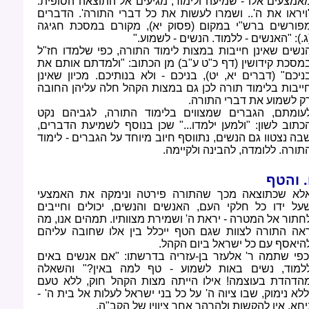
אמצעים אלו - שמיעה ולימוד, מגיעים אל התוצאה הסופית:
ויראו את ה'.. ושמרו לעשות את כל דברי התורה'. הדברים
פורשים ברש"י במקום (פסוק יא), מקורם במסכת חגיגה
ג.): "האנשים - ללמוד. הנשים - לשמוע
".
נשים שאינן חייבות במצות לימוד התורה, כפי שלמדו חז"ל
מסכת קידושין (דף כ"ט ע"ב) מן הכתוב: "ולמדתם אותם את
ניכם" (דברים יא, יט), בניכם - ולא בנותיכם. מכיון שאינן
ייבות בלימוד תורה לכן גם במצות הקהל חלה עליהן החובה
ק לשמוע את דברי התורה
.
עומתם, הגברים שמצווים בלימוד התורה, לגביהם נקט
כתוב לשון: "ולמען ילמדו..." שכן בנוסף לשמיעת הדברים,
בה נצטוו גם הנשים, נתווסף חיוב מיוחד על הגברים - לימוד
תורה. ללומדה, להבינה ולקיימה
.
. והטף
לא שכתוצאה מכך שהתורה פירטה ונימקה את האמצעי
על ידו כל חלקי העם, האנשים והנשים, יכולים וחייבים
חתור אל המטרה - יראת ה' ושמירת מצוותיו. תמהים אנו, מה
אה התורה לצוות שגם הטף ייכלל בין אלו שחובה עליהם
היאסף עם כל ישראל ביום הקהל
.
כפי שתמה ר' אלעזר בן-עזריה בדרשתו: "אם אנשים באים
למוד, נשים באות לשמוע - טף למה באין?" והשאלה
הדהדת בעוצמה! אילו הייתה מצות הקהל חוק, ללא טעם
ללא נימוק, שבו ציוה ה' על כל בני ישראל לעלות אל בית ה' -
יחא. אין להקשות ולהרהר אחר ציוויו של הקב"ה
.