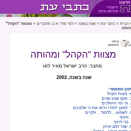
 הבית
>
כתבי עת
>
שנה בשנה
>
לפי סדר א-ב מחברים
>
מצוות "הקהל"
הותה
מצוות "הקהל" ומהותה
מחבר: הרב ישראל מאיר לאו
שנה בשנה, 2002
וכן המאמר:
. מצות הקהל
. מקץ שבע שנים
. מי ומי ההולכים
. למען ילמדו ויראו את ה' אלקיכם
. לשמוע... ללמוד... ולקיים
. והטף
. בני-חינוך
. שכר למביאיהן
. לפום צערא - אגרא?