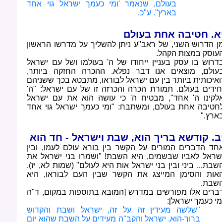
בעולם, שנאמר 'ומי כעמך ישראל גוי אחד
בארץ". ע"כ
.
א. חטיבה אחת בעולם
ן הדרוש השני, של ראב"ע ניתן להשליך על מדרשו הראשון
עוסק במצות הקהל
.
דרוש בו עסק בעניין ייחודו של ה' בעולמו ושל עם ישראל
עולם, מוצאים אנו דבר נפלא. ההכרה החזקה ביותר,
איכותית ביותר בין עם ישראל לבוראו, מתבטא בכך ששניהם
חידים בעולם. תמורת הכרה והכרזה זו של עם ישראל: "ה'
לקינו ה' אחד", מבטיח ה' כי עושה הוא את עם ישראל
חטיבה אחת בעולם, ומשתבח: "ומי כעמך ישראל גוי אחד
ארץ
".
ב. קודשא בריך הוא, שבת וישראל - חד הוא
חד הדברים המורים על הקשר בין בורא עולם לעמו, ובין
שראל לאביו שבשמים, היא השבת! "ושמרו בני ישראל את
שבת... ביני ובין בני ישראל אות היא לעולם" (שמות לא, יז).
אות והסימן המייצג את הקשר שבין העם לבוראו, היא
שבת
.
ברים אלו מפורשים במדרש [המובא בתוספות במקום, ד"ה
מי כעמך ישראל]
:
"
שלשה מעידין זה על זה, ישראל ושבת והקדוש
ברוך-הוא. ישראל והקב"ה מעידים על השבת שהוא יום