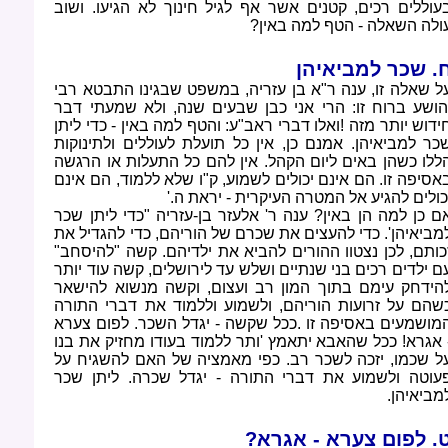
עוללים רכים, קטנים אשר אף לגיל חינוך לא הגיעו. ושוב
ולה השאלה - הטף למה באין
?
. שכר למביאיהן
ל שאלה זו, ענה ר"א בן עזריה, במשפט שבגינו התבטא רבי
הושע ברוח זו: הרי אני כבן שבעים שנה, ולא שמעתי דבר
ידוש יותר מזה
!
ואלו דברי ראב"ע: והטף למה באין - כדי ליתן
כר למביאיהן. אמנם כן, אין כל תועלת לעוללים ולתינוקות
ללו כשהן באים ליום הקהל. אין להם כל התעלות או הרגשה
אסיפה זו. הם אינם יכולים לשמוע, ק"ו שלא ללמוד, הם אינם
כולים להגיע אל המטרה העיקרית - יראת ה
'.
ם כן למה הן באין? ענה ר' אלעזר בן-עזריה "כדי ליתן שכר
מביאיהן'. כדי להעצים את שכרם של הוריהם, כדי להגדיל את
כותם, לכן נצטוו ההורים להביא את ילדיהם. קשה "להיסחב"
ם ילדים רכים בני שנתיים ושלש עד לירושלים, קשה עוד יותר
הידחק עימם בתוך המון רב ועצום, וקשה מנשוא להישאר
שהם על זרועות הוריהם, ולשמוע וללמוד את דברי התורה
מושמעים באסיפה זו
.
ככל שקשה - יגדל השכר. לפום צערא
 אגרא! ככל שהאבא יתאמץ 'ותר ללמוד בעודו מחזיק את בנו
ל שכמו, יזכה לשכר רב. כפי מאמציה של האם להשגיח על
עוטה ולשמוע את דברי התורה - יגדל שכרה. ליתן שכר
מביאיהן
.
. לפום צערא - אגרא
?