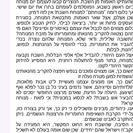
העתיקו האומות מן השבת. הנוצרים קבעו לעצמם יום מנוחה
יום ראשון בשבוע. המוסלמים לעומתם בחרו את יום שישי.
ך כלום דומה "מנוחתם" למנוחת השבת! אין לזה דמיון
.
כן אצלם, אצל שאר האומות, מתבטאת המנוחה, בסגירת
עסקים פחות או יותר, ביציאה לבילוי, לחיק הטבע ולנופש.
לום מצווים הם לכבול את עצמם באיסורים וסייגים? האם מי
הם נצטווה להקריב מהנאתו ומחומריותו על מזבח המנוחה?
תשובה שלילית, ודאי שלא. המנוחה שלהם נוצרה בכדי
הגביר את החומריות, בכדי להוסיף על הנהנתנות. לנפוש,
יהנות, לבלות
.
צל העם היהודי, להבדיל אלף אלפי הבדלות, השבת נקבעה
מנוחה, בתור מנוף להתעלות רוחנית. היא המסייע להידוק
קשר היהודי לקונו
.
שום כך, אנו מצווים ומוכנים בנפש חפצה להקריב מהנאותינו
גשמיות למען מטרה נעלה זו
שם כך, אנו מונעים עצמנו מעשיית ל"ט אבות מלאכות,
ולדותיהם וסייגיהם, אשר נדמים בעיני כל בן נכר לפלא ואף
שיגעון. היעלה על הדעת, שאדם מרצונו החופשי יסכים לא
הבעיר אש בשבת? לא לנסוע במכונית? וכי לזאת - מנוחה
קרא
?!
נו, כיהודים, מבינים ומשכילים כי רק כך, אך ורק בצורה כזו,
ל-ידי הקרבת השאיפות החומריות והרצונות הגשמיים, ניתן
התקרב לאבינו שבשמים
.
ו הסיבה, שהשבת היא החוט המקשר, היא המעידה על
קב"ה וישראל שהם יחידים. שכן שום אומה בעולם לא תשכיל