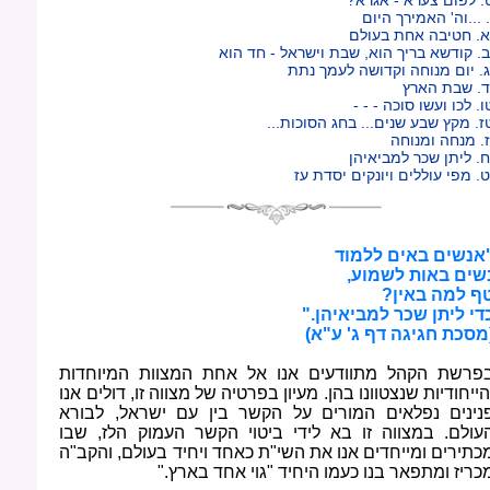
. ...וה' האמירך היום
א. חטיבה אחת בעולם
ב. קודשא בריך הוא, שבת וישראל - חד הוא
ג. יום מנוחה וקדושה לעמך נתת
ד. שבת הארץ
ו. לכו ועשו סוכה - - -
ז. מקץ שבע שנים... בחג הסוכות...
ז. מנחה ומנוחה
ח. ליתן שכר למביאיהן
ט. מפי עוללים ויונקים יסדת עז
אנשים באים ללמוד
שים באות לשמוע
,
ף למה באין
?
די ליתן שכר למביאיהן
".
מסכת חגיגה דף ג' ע"א
(
פרשת הקהל מתוודעים אנו אל אחת המצוות המיוחדות
הייחודיות שנצטוונו בהן. מעיון בפרטיה של מצווה זו, דולים אנו
נינים נפלאים המורים על הקשר בין עם ישראל, לבורא
עולם. במצווה זו בא לידי ביטוי הקשר העמוק הלז, שבו
כתירים ומייחדים אנו את השי"ת כאחד ויחיד בעולם, והקב"ה
כריז ומתפאר בנו כעמו היחיד "גוי אחד בארץ
".