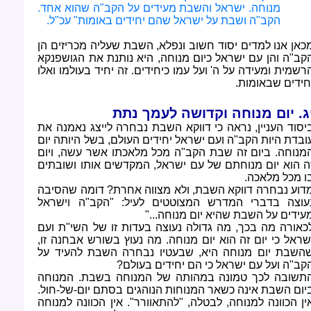
מנוחה. ישראל והשבת מעידים על הקב"ה שהוא אחד.
הקב"ה ושבת על ישראל שהם יחידים באומות" עכ"ל
.
כאן אנו למדים יסוד חשוב ונפלא, השבת שעליה מכריזים הן
קב"ה והן עם ישראל כיום מנוחה, היא נותנת את הגושפנקא
רשמית ומעידה על ה' ועל עמו כיחידים. זה יחיד בעולמו ואלו
חידים שבאומות
.
ג. יום מנוחה וקדושה לעמך נתת
יסוד העניין, נראה כי דווקא השבת נבחרה לייצג נאמנה את
ובדת היות הקב"ה ועם ישראל יחידים העולם, בשל היותה יום
מנוחה. ביום זה שבת הקב"ה מכל מלאכתו אשר עשה, ויום
ה הוא יום מנוחתם של עם ישראל, המקדשים אותו ושובתים
ו מכל מלאכה
.
דוע נבחרה דווקא השבת, ולא מצווה אחרת? דומה שהסיבה
עוצה בדברי המדרש המצוטטים לעיל: "הקב"ה וישראל
עידים על השבת שהיא יום מנוחה
"...
כאורה מה בכך, מה גדולה נעוצה בעדות זו של השי"ת ועם
שראל כי יום זה הוא יום מנוחה. מה נעוץ בשורש אבחנה זו,
השבת יום מנוחה היא, שבעטיו נבחרה השבת להעיד על
קב"ה ועל עם ישראל כי הם יחידים בעולם
?
תשובה לכך טמונה במהותה של המנוחה בשבת. המנוחה
יום השבת אינה כשאר המנוחות הנוהגים בסתם יום-של-חול.
ין הכוונה למנוחה, לבטלה, "להתאוורר". אין הכוונה למנוחה