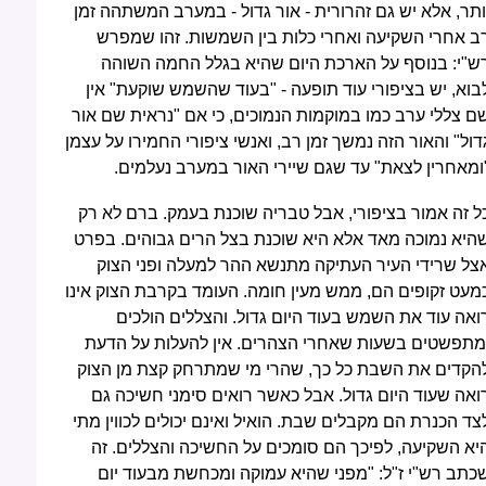
ותר, אלא יש גם זהרורית - אור גדול - במערב המשתהה זמן
ב אחרי השקיעה ואחרי כלות בין השמשות. זהו שמפרש
ש"י: בנוסף על הארכת היום שהיא בגלל החמה השוהה
בוא, יש בציפורי עוד תופעה - "בעוד שהשמש שוקעת" אין
ם צללי ערב כמו במוקמות הנמוכים, כי אם "נראית שם אור
דול" והאור הזה נמשך זמן רב, ואנשי ציפורי החמירו על עצמן
ומאחרין לצאת" עד שגם שיירי האור במערב נעלמים.
ל זה אמור בציפורי, אבל טבריה שוכנת בעמק. ברם לא רק
היא נמוכה מאד אלא היא שוכנת בצל הרים גבוהים. בפרט
צל שרידי העיר העתיקה מתנשא ההר למעלה ופני הצוק
מעט זקופים הם, ממש מעין חומה. העומד בקרבת הצוק אינו
ואה עוד את השמש בעוד היום גדול. והצללים הולכים
מתפשטים בשעות שאחרי הצהרים. אין להעלות על הדעת
הקדים את השבת כל כך, שהרי מי שמתרחק קצת מן הצוק
ואה שעוד היום גדול. אבל כאשר רואים סימני חשיכה גם
צד הכנרת הם מקבלים שבת. הואיל ואינם יכולים לכווין מתי
יא השקיעה, לפיכך הם סומכים על החשיכה והצללים. זה
כתב רש"י ז"ל: "מפני שהיא עמוקה ומכחשת מבעוד יום