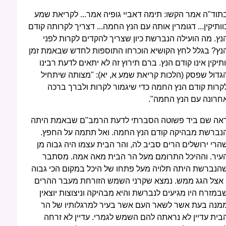
תוד"ה אמר הקשו: תימה דאביי גופיה אמר... לקריאת שמע
וותיקין... דגומרין אותה עם הנץ החמה... דצריך לקרותה קודם
נץ. מה הועילה הנברשת כיון שצריך להקדים לקרות לפני
נץ? בגלל לחץ הקושיא הוכרחו התוספות לחדש שבאמת זמן
ותיקין אינו קודם הנץ. ברם תירוץ זה לא יתאים לדעת רבינו
גדול שפסק (הלכות קריאת שמע א, יא): "מצותה שיתחיל
קרות קודם הנץ החמה כדי שיגמור לקרות ולברך ברכה
חרונה עם הנץ החמה".
אה שם ביד פשוטה הסברתי לדעת הרמב"ם שבאמת היתה
נברשת מבהיקה קודם הנץ החמה. ואל תתמה על החפץ.
הרי ירושלים הרים סביב לה, והר הבית עצמו היה גבוה מן
עיר. וההיכל התרומם מעל הר הבית מאה אמה. מסתבר
הנברשת היתה תלויה מעל פתחו של היכל במקום הכי גבוה
 אצל הגג ממש. נמצא שקרני השמש הזורחת מעבר ההרים
במזרח היו מגיעים לנברשת והיא מבהיקה וניצוצות יוצאין
מנה בעת אשר לשאר העם אשר בעיר למרגלותיו של הר
בית עדיין לא נראתה להם השמש לגמרי. עדיין לא זרחה