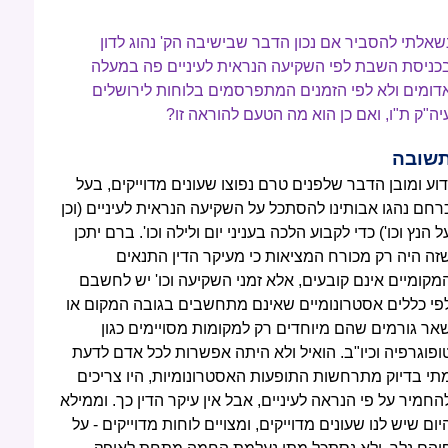
שאלתי להסביר אם נכון הדבר שבישיבה הק' נהוג לדון
כניסת השבת לפי השקיעה הנראית לעיניים פה במעלה
דומים ולא לפי הזמנים המתפרסמים בלוחות לירושלים
יה"ק ת"ו, ואם כן הוא מה הטעם להוראה זו?
שובה
דוע ומובן הדבר שלפנים טרם נפוצו שעונים מדוייקים, בעל
רחם נהגו אבותינו להסתכל על השקיעה הנראית לעיניים (וכן
ל הנץ וכו') כדי לקבוע הלכה בעניני יום ולילה וכו'. ברם יתכן
זה היה רק מכורח המציאות כי מעיקר הדין התנאים
מקומיים אינם קובעים, אלא זמני השקיעה וכו' יש לחשבם
פי כללים אסטרונומיים שאינם מתחשבים בגובה המקום או
אר גורמים שהם מיוחדים רק למקומות מסויימים כגון
ופוגרפיה וכיו"ב. הואיל ולא היתה אפשרות לכל אדם לדעת
תי בדיוק מתרחשות התופעות האסטרונומיות, היו צריכים
החמיר על פי הנראה לעיניים, אבל אין עיקר הדין כך. וממילא
יום שיש לנו שעונים מדוייקים, ומצויים לוחות מדוייקים - על