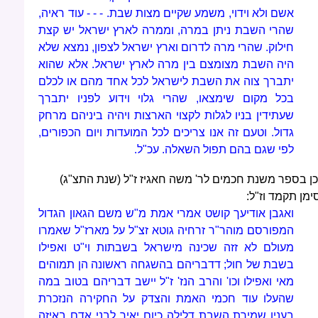
אשם ולא וידוי, משמע שקיים מצות שבת. - - - עוד ראיה,
שהרי השבת ניתן במרה, וממרה לארץ ישראל יש קצת
חילוק. שהרי מרה לדרום וארץ ישראל לצפון, נמצא שלא
היה השבת מצומצם בין מרה לארץ ישראל. אלא שהוא
יתברך צוה את השבת לישראל לכל אחד מהם או לכלם
בכל מקום שימצאו, שהרי גלוי וידוע לפניו יתברך
שעתידין בניו לגלות לקצוי הארצות ויהיה ביניהם מרחק
גדול. וטעם זה אנו צריכים לכל המועדות ויום הכפורים,
לפי שגם בהם תפול השאלה. עכ"ל.
כן בספר משנת חכמים לר' משה חאגיז ז"ל (שנת התצ"ג)
ימן תקמד וז"ל:
ואגבן אודיעך קושט אמרי אמת מ"ש משם הגאון הגדול
המפורסם מוהר"ר זרחיה גוטא זצ"ל על מארז"ל שאמרו
מעולם לא זזה שכינה מישראל בשבתות וי"ט ואפילו
בשבת של חול; דדבריהם בהשגחה ראשונה הן תמוהים
מאי ואפילו וכו' והרב הנז' ז"ל יישב דבריהם בטוב במה
שהעלו עוד חכמי האמת והצדק על החקירה הנזכרת
בענין שמירת השבת דלילה כיום יאיר לבני אדם באיזה