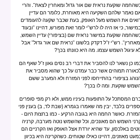
שהחמה שוקעת נראית שם אור גדול ומאחרין לצאת". והרי
ם נאמר שלהם השקיעה היא מאוחרת, כלומר הם עדיין
ואים את השמש מעל האופק, בעת שכבר שקעה להעומדים
מישור, כי אז היה לו לרש"י לומר זאת מפורש, דהיינו "ובעוד
שהחמה שוקעת במישור נראית שם (בציפורי) עדיין השמש,
מאחרין". רש"י ז"ל דקדק בלשונו "נראית שם אור גדול" אבל
א עיגול השמש עצמו. מה היא כוונתו בכך?
מו כן נשאר לנו להסביר את דברי רב נסים גאון ז"ל שאף הם
כאורה תמוהים אשר כבר עמדנו על כך שהוא מסביר את
נוהג בציפורי בהתייחסו לפני המזרח ולא המערב ששם
שמש שוקעת. ומה לו בכך?
רם המסתכל על התופעות בעיניו ממש, ולא רק מפי סופרים
ספרים בלבד, יבין מה שאמרו בגמרא (שבת לד, ב) בענין פני
מזרח. כאשר החמה היא בגובה הרקיע - כמו בחצות היום -
רני השמש הם מאונכים, וכל שהשמש נוטה מערבה, קרניה
וטים באלכסון, עד שהיא יורדת אצל האופק ואז הקרניים הם
מעט מאוזנים, דהיינו כאילו שטוחים. כשהקרינה היא בכיוון