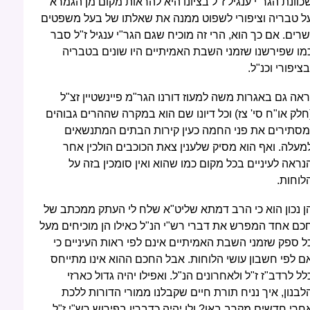
כוונת הגר"י ענגיל ז"ל בציונו היא להראות מקום מן הגמרא
ל טבריה וציפורי לשפוט ממנה את שאלתו של בעל משפטים
שרים. אם כך הוא, הרי זה מוכיח שגם הגר"י ענגיל ז"ל סבר
מו שפירשנו שזמני השבת האמיתיים היו שונים בטבריה
בציפורי וכנ"ל.
ראה גם באגרות משה למעוז דורנו הגר"מ פיינשטיין זצ"ל
חלק או"ח סי' צז) וכל דיונו שם הוא במקרה שההרים גבוהים
מסתירים את פני החמה כעין קירות הבתים המתנשאים
מעלה. ואף הוא מסיק שלענין צאת הכוכבים הולכין אחר
נראה לעיניים בכל מקום כמו שהוא ואין סומכין בזה על
לוחות.
ן נכון הוא כי הרב דמתא שליט"א שלח לי העתק ממכתב של
כם אחד המפרש את דברי רש"י הנ"ל כאילו הן מוכיחים מעל
ל ספק שזמני השבת האמיתיים אינם לפי ראות העיניים כי
ם לפי חשבון עושי הלוחות. אבל החכם ההוא אינו מתייחס
לל לרדב"ז ז"ל ולאחרונים הנ"ל. ואפילו יהיה גדול כארזי
לבנון, איך נניח תורת חיים שקבלנו ממורי הדורות ללכת
חרי חדשים מקרב באו? ולו יהיה כדבריו בפירוש רש"י ז"ל,