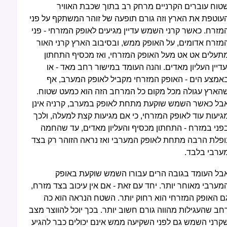
טוח עוברים הקרניים מרחק רב בתוך שכבת האוויר
עוטפת את הארץ וזה גורם תופעה של זוהר המשתקף על פני
מזרח. כאשר קרני השמש עדיין מגיעים לאופק המזרחי - פני
מזרח אדומים, על האופק ממש, ובסיבוב הארץ קרני האור
תעלים אט אט מעל האופק המזרחי, ואז מכסיף התחתון
עדיין העליון מאדים. והנה העומד במישור רחב מאד - או
אמצע הים - האופק המזרחי מקביל לאופק המערב, אף
הארץ עגולה מכל מקום כל המרחב הזה הוא כמעט שטוח.
בל כאשר השמש שוקעת מתחת לאופק במערב, קרניה אינן
גיעות עוד לאופק המזרחי, כי אם מגיעות קצת למעלה, ולכך
פני במזרח - התחתון מכסיף והעליון מאדים, עד שהחמה
ופלת הרבה מתחת לאופק המערבי ואז נראה הזוהר רק בצד
ערבי בלבד.
בל העומד בגובה הרים עבורו השמש שוקעת באופק
מערבי מאוחר יותר. יחד עם זאת - אם אין עיכוב בצד מזרח,
ם האופק המזרחי הוא רחוק יותר. השטח הנראה הוא כה
חב שהעגילות מהווה גורם חשוב יותר. בכך יוכל להווצר מצב
קרני השמש גם לפני השקיעה ממש אינם יכולים כבר להגיע