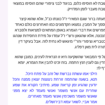
בת לא הוסיפו כלום, בניגוד לבני ציפורי שהם הוסיפו במוצאי
בת מעבר לזמן המדוייק.
עתה ברור שגם המאירי ז"ל כוונתו כנ"ל, אלא שהוא קיצר
סמך על המבין. נמצאו הקדמונים כמו האחרונים כולם כאחד
פרשים את דברי הגמרא באופן המתאים למציאות ולסברא
נכונה, אלא שהגאון ורש"י ז"ל עמדו על מידת החסידות שנהגו
טבריא וציפורי והר"י מיגאש לא נחית לזה. אבל בעיקר דין
ורה לית מאן דפליג.
ל פי המבואר שהשקיעה היא זו הנראית לעינים, כמובן שהוא
דין גם לענין הנץ החמה. בזה זכינו להבין את הגמרא, יומא
ף לז:
הילני אמו עשתה נברשת של זהב על פתח היכל.
תנא, בשעה שהחמה זורחת ניצוצות יוצאין ממנה והכל
יודעין שהגיע זמן קריאת שמע. מיתיבי הקורא את שמע
שחרית עם אנשי משמר ואנשי מעמד לא יצא מפני
שאנשי משמר משכימין ואנשי מעמד מאחרים.
אמר אביי, לשאר עמא דבירושלים.