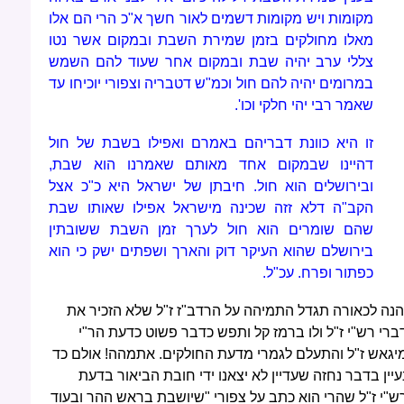
מקומות ויש מקומות דשמים לאור חשך א"כ הרי הם אלו
מאלו מחולקים בזמן שמירת השבת ובמקום אשר נטו
צללי ערב יהיה שבת ובמקום אחר שעוד להם השמש
במרומים יהיה להם חול וכמ"ש דטבריה וצפורי יוכיחו עד
שאמר רבי יהי חלקי וכו'.
זו היא כוונת דבריהם באמרם ואפילו בשבת של חול
דהיינו שבמקום אחד מאותם שאמרנו הוא שבת,
ובירושלים הוא חול. חיבתן של ישראל היא כ"כ אצל
הקב"ה דלא זזה שכינה מישראל אפילו שאותו שבת
שהם שומרים הוא חול לערך זמן השבת ששובתין
בירושלם שהוא העיקר דוק והארך ושפתים ישק כי הוא
כפתור ופרח. עכ"ל.
הנה לכאורה תגדל התמיהה על הרדב"ז ז"ל שלא הזכיר את
ברי רש"י ז"ל ולו ברמז קל ותפש כדבר פשוט כדעת הר"י
יגאש ז"ל והתעלם לגמרי מדעת החולקים. אתמהה! אולם כד
עיין בדבר נחזה שעדיין לא יצאנו ידי חובת הביאור בדעת
ש"י ז"ל שהרי הוא כתב על צפורי "שיושבת בראש ההר ובעוד