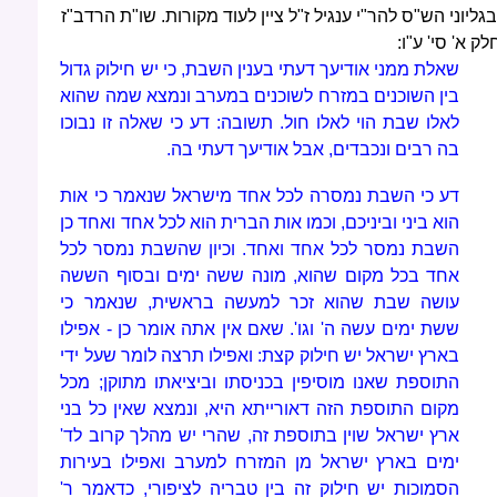
בגליוני הש"ס להר"י ענגיל ז"ל ציין לעוד מקורות. שו"ת הרדב"ז
לק א' סי' ע"ו:
שאלת ממני אודיעך דעתי בענין השבת, כי יש חילוק גדול
בין השוכנים במזרח לשוכנים במערב ונמצא שמה שהוא
לאלו שבת הוי לאלו חול. תשובה: דע כי שאלה זו נבוכו
בה רבים ונכבדים, אבל אודיעך דעתי בה.
דע כי השבת נמסרה לכל אחד מישראל שנאמר כי אות
הוא ביני וביניכם, וכמו אות הברית הוא לכל אחד ואחד כן
השבת נמסר לכל אחד ואחד. וכיון שהשבת נמסר לכל
אחד בכל מקום שהוא, מונה ששה ימים ובסוף הששה
עושה שבת שהוא זכר למעשה בראשית, שנאמר כי
ששת ימים עשה ה' וגו'. שאם אין אתה אומר כן - אפילו
בארץ ישראל יש חילוק קצת: ואפילו תרצה לומר שעל ידי
התוספת שאנו מוסיפין בכניסתו וביציאתו מתוקן; מכל
מקום התוספת הזה דאורייתא היא, ונמצא שאין כל בני
ארץ ישראל שוין בתוספת זה, שהרי יש מהלך קרוב לד'
ימים בארץ ישראל מן המזרח למערב ואפילו בעירות
הסמוכות יש חילוק זה בין טבריה לציפורי, כדאמר ר'