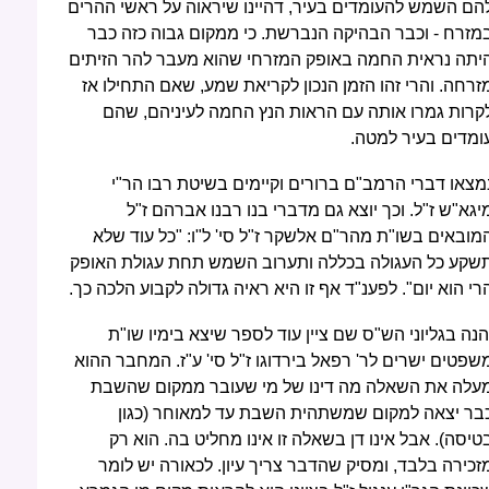
הם השמש להעומדים בעיר, דהיינו שיראוה על ראשי ההרים
מזרח - וכבר הבהיקה הנברשת. כי ממקום גבוה כזה כבר
יתה נראית החמה באופק המזרחי שהוא מעבר להר הזיתים
זרחה. והרי זהו הזמן הנכון לקריאת שמע, שאם התחילו אז
קרות גמרו אותה עם הראות הנץ החמה לעיניהם, שהם
ומדים בעיר למטה.
מצאו דברי הרמב"ם ברורים וקיימים בשיטת רבו הר"י
יגא"ש ז"ל. וכך יוצא גם מדברי בנו רבנו אברהם ז"ל
מובאים בשו"ת מהר"ם אלשקר ז"ל סי' ל"ו: "כל עוד שלא
שקע כל העגולה בכללה ותערוב השמש תחת עגולת האופק
רי הוא יום". לפענ"ד אף זו היא ראיה גדולה לקבוע הלכה כך.
הנה בגליוני הש"ס שם ציין עוד לספר שיצא בימיו שו"ת
שפטים ישרים לר' רפאל בירדוגו ז"ל סי' ע"ז. המחבר ההוא
עלה את השאלה מה דינו של מי שעובר ממקום שהשבת
בר יצאה למקום שמשתהית השבת עד למאוחר (כגון
טיסה). אבל אינו דן בשאלה זו אינו מחליט בה. הוא רק
זכירה בלבד, ומסיק שהדבר צריך עיון. לכאורה יש לומר