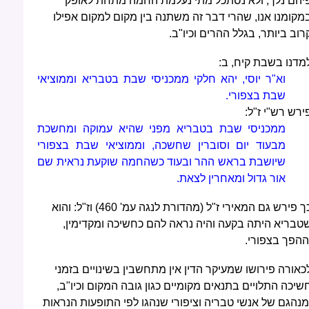
יהם נלך, ולא נסתכל מתי נעלמת החמה מתחת לאופק
מקומנו אנו, שהרי דבר זה משתנה בין מקום למקום אפילו
רוב ביותר, בגלל ההרים וכיו"ב.
מדנו בשבת קיח, ב:
וא"ר יוסי, יהא חלקי ממכניסי שבת בטבריא וממוציאי
שבת בצפורי.
ירש רש"י ז"ל:
ממכניסי שבת בטבריא מפני שהיא עמוקה ומחשכת
מבעוד יום וסוברין שחשכה, וממוציאי שבת בצפורי
שיושבת בראש ההר ובעוד כשהחמה שוקעת נראית שם
אור גדול ומאחרין לצאת.
כך פירש גם המאירי ז"ל (מהדורת לנגה עמ' 460) וז"ל: והוא
טבריא היתה בקעה והיה נראה להם כחשיכה ומקדימין,
ההפך בצפורי.
כאורה פירושו שמעיקר הדין אין מתחשבין בשינויים בזמני
שיכה התלויים בתנאים מקומיים כגון גובה המקום וכיו"ב,
מנהגם של אנשי טבריה וציפורי שנהגו לפי התופעות הנראות