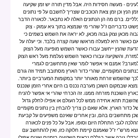
עינים - מעשה חסידות היה. אבל מדין תורה יש זמן שקיעה
זמן הנץ וכן זמן צאת הכוכבים שצריך לחשבם על פי נתונים
לליים. ברם מה הן הנתונים האלה לא נתבאר. לכאורה הדבר
שוט כדבריהם ז"ל שהרי מי שנמצא בתוך גיא עמוק - צוק
בוה מכאן וצוק גבוה מכאן, לא יראה את השמש בשמים כי
ם כאשר היא למעלה מראשו שעה קצרה בלבד. וכי יעלה על
דעת שהנץ ייחשב עבורו כאשר השמש מופיעה מעל הצוק
מזרח, והשקיעה עבורו כאשר השמש נעלמת מעל ראש הצוק
מערב? אמנם אי אפשר לומר שאין מתחשבים לגמרי
נתונים המקומיים, שהרי כדור הארץ מסתובב תמיד וזה גורם
כך שהשמש זורחת מאוחר יותר במקומות המערביים ביותר.
מצא שבמקום השוכן מערבה נכנס בו היום אחרי הזמן שנכנס
ארץ השוכנת מזרחה ממנו. זה הכרחי שהרי אי אפשר להניח
השבת תהא אחידה ממש לכל העולם או אפילו לחלק גדול
ל כדור הארץ. אלא שאם כן צריך להבחין בין נתונים מקומיים
כן מתחשבים בהם, ובין אחרים שאינם משפיעים על קביעת
הלכה לגבי התחלת היום וסופו. אבל על כל פנים לכאורה
וצא מרש"י ז"ל שאמנם קיימת חלוקה כזו, ואין להתחשב עם
בדלי גובה אשר בגללם נראית השקיעה בזמנים שונים אפילו