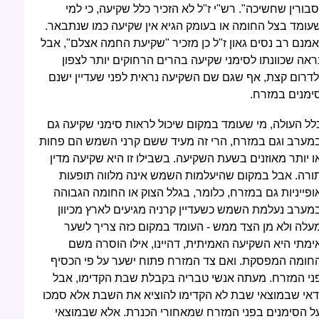
סבורין שחשיכה". רש"י ז"ל לא הזכיר כלל שקיעה, כי למי
עומד בצל החומה או בעומק הגיא אין שקיעה כמו שנתבאר.
אמנם רב נסים גאון ז"ל כן מזכיר "שקיעת החמה אצלם", אבל
ראה שכוונתו לסימני שקיעה בהרים הרחוקים יותר לצפון
לדרום קצת, אף שגם שם השקיעה נראית לפני שעדיין ישנם
ימנים במזרח.
לל העולה, מי שעומד במקום שיכול לראות סימני שקיעה גם
מערב וגם במזרח, הרי זה מעיד ששם קרני השמש הם פחות
ו יותר מאוזנים בשעת השקיעה. בשבילו זו היא שקיעה מדין
ורה. אבל במקום שהיעלמות השמש אינה מלווה תופעות
ופייניות גם במזרח, כלומר, בגלל הצוק או החומה הגבוהה
מערב נעלמת השמש כשעדיין קרניה מגיעים לארץ מכיוון
עלה ולא מן הצד ממש - העומד במקום כזה צריך לשער
ימתי היא השקיעה האמיתית, דהיינו, אילו הוסרה משם
חומה המפסקת. ואם צד המזרח פתוח ישער על פי הכסיף
ני המזרח. מעתה אנשי טבריה בקבלת שבת הקדימו, אבל
דאי שבמוצאי שבת לא הקדימו להוציא את השבת אלא סמכו
ל הסימנים בפני המזרח שמאחורי הכנרת. אלא שבמוצאי