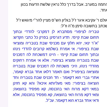
חמה במערב. אבל בדרך כלל נראין שלשת הדעות בכוון
חד.
ולם ר' עקיבא איגר ז"ל בגליון הש"ס מציין להר"י מיגאש ז"ל
כתב בתשובה סימן מ"ה וז"ל:
טבריה לציפורי מסתברא לן דמקרבי להדדי ובתוך
תחום שבת קיימי. תדע דגרסינן בפרק כל כתבי הקדש:
"א"ר ינאי, יהא חלקי עם מכניסי שבת בטבריה ומוציאי
שבת בציפורי. אי אמרת בשלמא קרובים להדדי נינהו
ובתוך תחום שבת קיימי - היינו דמשכחת לה דמכניס
שבת בטבריה ומוציא בציפורי. אלא אי אמרת רחוקים
מהדדי נינהו, היכי משכחת לה דמכניס שבת בטבריה
ומוציאה בציפורי? ואם תאמר דלאו אחד גברא קאמר,
אתרי גברי הוא דקאמר - חד הכניס שבת בטבריה וחד
הוציאה בציפורי: מאי מעליותא איכא? והא קא חזינן
במאי דקא מרוח האי בהכנסה, קא מפסיד בהוצאה;
ומאי דקא מרוח האי בהוצאה, קא מפסיד בהכנסה, אלא
ודאי אחד גברא הוא דקאמר. עכ"ל.