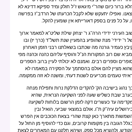
לא ברור כיום שהר"י מיגאש ז"ל חולק ומיד ספיקא דדינא לא
צאנו. ואפילו יתעקש שלא לקבל הכרעתו של הרדב"ז בפרשה
ו, על כל פנים בספק דאורייתא אין שומעין להקל.
וב העירני ידידי הרה"ג ר' יצחק שילת שליט"א למאמר ארוך
ל ר' ידידי' מנת שהופיע בהמעיין שנת תשל"ד (כרך יז) ובו
יבץ כעמיר גורנה מה שכתבו בשאלתנו רבני הזמן האחרון
מביא שם רוב המקורות הנ"ל והוסיף עליהם כהנה וכהנה מפי
ופרים וספרים רבים. ואמנם לא יכולתי לעיין ברוב הספרים
הוא מציין להם אולם בהסתמך על הסקירה במאמרו לא
איתי טעמים מכריעים לשנות דעתי, ומשנה לא זזה ממקומה.
ך נהוג בישיבה הק' להקדים הדלקת נרות ותפילת מנחה
ערב שבת כשליש שעה לפני השקיעה הנראית, שהיא
קדימה עד כעשרים דקה לזמן הרשום בלוחות לשקיעה
ירושלים עיה"ק ת"ו. אולם במוצאי שביעי, הואיל ובין
שמשות מתארך כאן קצת שהרי בצאת הכוכבים אין הפרש
גלל הגובה בין מקומות קרובים, וגם כדי להוסיף מן החול על
קודש, ולהוציא מכל ספק, ושיהא חלקנו עם המאחרים לצאת