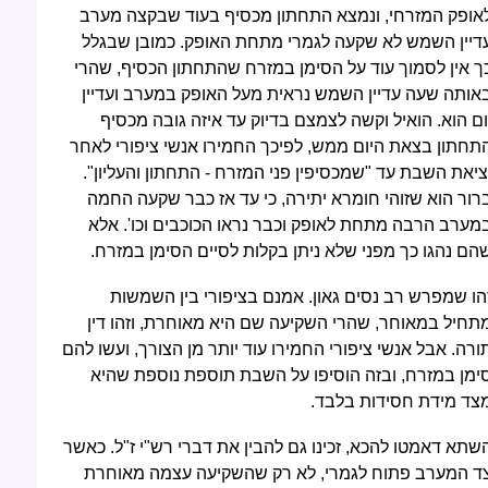
אופק המזרחי, ונמצא התחתון מכסיף בעוד שבקצה מערב
דיין השמש לא שקעה לגמרי מתחת האופק. כמובן שבגלל
ך אין לסמוך עוד על הסימן במזרח שהתחתון הכסיף, שהרי
אותה שעה עדיין השמש נראית מעל האופק במערב ועדיין
ום הוא. הואיל וקשה לצמצם בדיוק עד איזה גובה מכסיף
תחתון בצאת היום ממש, לפיכך החמירו אנשי ציפורי לאחר
ציאת השבת עד "שמכסיפין פני המזרח - התחתון והעליון".
רור הוא שזוהי חומרא יתירה, כי עד אז כבר שקעה החמה
מערב הרבה מתחת לאופק וכבר נראו הכוכבים וכו'. אלא
הם נהגו כך מפני שלא ניתן בקלות לסיים הסימן במזרח.
הו שמפרש רב נסים גאון. אמנם בציפורי בין השמשות
תחיל במאוחר, שהרי השקיעה שם היא מאוחרת, וזהו דין
ורה. אבל אנשי ציפורי החמירו עוד יותר מן הצורך, ועשו להם
ימן במזרח, ובזה הוסיפו על השבת תוספת נוספת שהיא
צד מידת חסידות בלבד.
שתא דאמטו להכא, זכינו גם להבין את דברי רש"י ז"ל. כאשר
ד המערב פתוח לגמרי, לא רק שהשקיעה עצמה מאוחרת