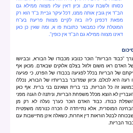
כסותו ולשבת ערום, וכיון דאין עליו מצווה ממילא גם
הב"ד אין גובין אותה ממנו, דכל עיקר גביית ב"ד הוא רק
מפאת דכפינן ליה בזה לקיים מצוות פריעת בע"ח
המוטלת עליו כמבואר כתובות פו א, ומה שאין כן כאן
דאינו מצווה ממילא גם הב"ד אין כופין".
יכום
רך "כבוד הבריות" הוכר כנובע מכבודו של הבורא, ובביושו
ל האדם ראו משום זלזול בצלם אלוקים שבאדם. מכאן אף
יקתם של הבריות בכלל לפגיעה בכבודו של הפרט, כי פגיעה
ו רעה היא לכולם. וכיוון שמדובר בבריותיו של הבורא, נכללו
מושג זה כל הבריות, בני ברית ושאינם בני ברית. אף כאן
עבריין לא הוצא מכלל משפחת הבריות, וניתנה לו הגנה מפני
שפלת כבודו. כבוד האדם הוכר כערך נעלה לא רק מן
בחינה המוסרית, אלא נתייחדה לו הכרה כנורמה משפטית
בכוחה לבטל הוראות דין אחרות, כשאלה אינן מתיישבות עם
בוד הבריות.