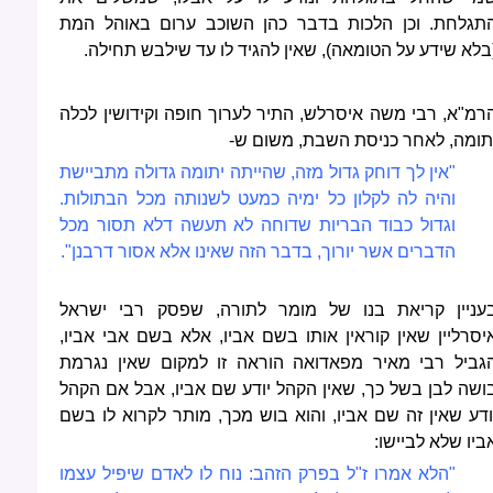
תגלחת. וכן הלכות בדבר כהן השוכב ערום באוהל המת
בלא שידע על הטומאה), שאין להגיד לו עד שילבש תחילה.
רמ"א, רבי משה איסרלש, התיר לערוך חופה וקידושין לכלה
תומה, לאחר כניסת השבת, משום ש-
"אין לך דוחק גדול מזה, שהייתה יתומה גדולה מתביישת
והיה לה לקלון כל ימיה כמעט לשנותה מכל הבתולות.
וגדול כבוד הבריות שדוחה לא תעשה דלא תסור מכל
הדברים אשר יורוך, בדבר הזה שאינו אלא אסור דרבנן".
עניין קריאת בנו של מומר לתורה, שפסק רבי ישראל
יסרליין שאין קוראין אותו בשם אביו, אלא בשם אבי אביו,
גביל רבי מאיר מפאדואה הוראה זו למקום שאין נגרמת
ושה לבן בשל כך, שאין הקהל יודע שם אביו, אבל אם הקהל
ודע שאין זה שם אביו, והוא בוש מכך, מותר לקרוא לו בשם
ביו שלא לביישו:
"הלא אמרו ז"ל בפרק הזהב: נוח לו לאדם שיפיל עצמו