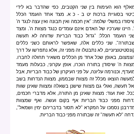
אלף הוא העימות בין שני הקטבים, כפי שהדבר בא לידי
יטוי בסוגיית ברכות יט ב - כ א. מצד אחד הועמד הכלל
יסודו במשלי שלמה: "אין חכמה ואין תבונה ואין עצה לנגד ה'
. היינו שערכיו של האדם אינם עומדים כנגד מצוות ה'. ומצד
ני הועמד הכלל: "גדול כבוד הבריות שדוחה לא תעשה
בתורה". שני כללים אלה, שאפשר לראותם כשני כללים
ונסטיטוציוניים, לא נתבטלו זה מפני זה, אלא נתפרשו על דרך
צמצום, באופן שכל אחד מן הכללים משאיר תחולה לחברו.
צוות ה' שיסודן בתורה הוכרו, אופן עקרוני, כבעלות מעמד
ועדף, וכנורמה עליונה, על פני העיקרון של כבוד הבריות, אבל
מעשה הוצאו מכלל זה מצוות שבממון, מצוות הנדחות בשב
אל תעשה, ואולי גם מצוות שישנן בשאלה ומצוות שאינן שוות
כל. זאת ועוד: מצוות שאינן מן התורה, אלא מדברי חכמים,
דחות מפני כבוד הבריות אף בקום ועשה. ואף שמצוות
דרבנן נסמכו על המקרא "לא תסור בדבריהם ימין ושמאל",
דחה "לא תעשה" זה שבתורה מפני כבוד הבריות.