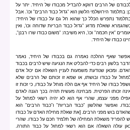
כבודם של הרבים דווקא להבדיל מכבודו של היחיד. יתר על
ן: בתלמוד הירושלמי הלשון הוא "גדול כבוד הרבים" וכו'. אבל
תלמוד נתפרש הכלל כך שהוא חל גם על כבודו של היחיד:
שהגמרא שואלת מדוע "גדול כבוד הבריות שדוחה וכו', ואין
ומרים "אין חכמה" וכו', היא משיבה: "משום כבודו שרו רבנן",
יינו כבודו של היחיד.
אפשר שאף ההלכה נאמרה גם בכבודו של היחיד, נאמר
דבר בלשון רבים כדי להבליט את הנגיעה שיש לרבים בכבוד
אדם. ומכאן שנודעת משמעות לעניין השאלה אם יכול אדם
מחול על כבודו ובושתו, או שמא זו זכותם של הרבים שלא
ושפל כבודו של היחיד אף אם הלה מוחל על כבודו, כי זכות זו
ינה זכותו הפרטית. מבחינה מעשית תהיה בכך הגנה לאדם
פילו מפני עצמו, שהרי אף הוא לא יהיה רשאי למחול על
בודו. ואפשר שהלשון "כבוד הבריות" ו"כבוד הרבים" הוא
האדם בוש מפני הרבים. [את שאלת מחילת האדם על כבודו
ש להפריד משאלת המחילה של תלמיד חכם על כבודו. שהרי
אן עולה השאלה אם הוא רשאי למחול על כבוד התורה.