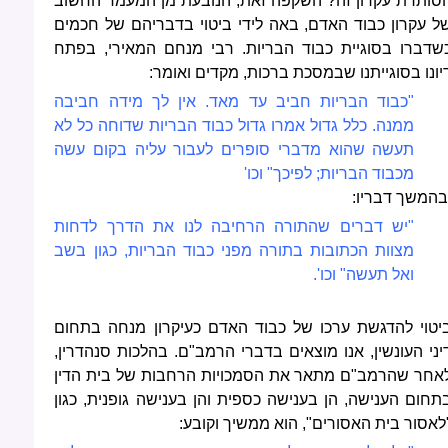
סותרת עקרון זה? השקפה זאת, הנובעת מן המעמד החשוב
ל עקרון כבוד האדם, באה לידי ביטוי בדבריהם של חכמים
שדברו בסוגיית כבוד הבריות. רבי מנחם המאירי, בפתח
יונו בסוגייתנו שבמסכת ברכות, מקדים ואומר:
"כבוד הבריות חביב עד מאד. אין לך מידה חביבה
ממנה. כלל גדול אמרו גדול כבוד הבריות שדוחה כל לא
תעשה שהוא מדברי סופרים לעבור עליה בקום עשה
מכבוד הבריות; לפיכך" וכו'
בהמשך דבריו:
"יש דברים שהתורה הרחיבה לנו את הדרך לדחות
מצוות הכתובות בתורה מפני כבוד הבריות, כגון בשב
ואל תעשה" וכו'.
יטוי להדגשת ערכו של כבוד האדם כעיקרון מנחה בתחום
יני העונשין, אנו מוצאים בדברי הרמב"ם. בהלכות סנהדרין,
אחר שהרמב"ם מתאר את הסמכויות הרחבות של בית הדין
תחום הענישה, הן בענישה כספית והן בענישה גופנית, כגון
לאסור בית האסורים", הוא ממשיך וקובע: