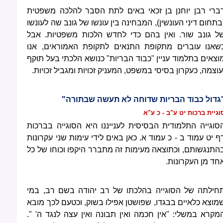
ברי רבן יוחנן בן זכאי באים לתת הסבר להלכה משפטית
בתחום דיני העונשין), המבחינה בין עונשו של גונב שה לעונשו
ל גונב שור. ואין בהם כדי לחדש הלכות משפטיות. אבל
שאנו עוברים מתקופת התנאים לתקופת האמוראים, אנו
וצאים בתלמוד עניין "כבוד הבריות" כנושא הלכתי בעל תוקף
עוצמה, כעקרון בסיסי במשפט, המעניק זכויות ומגביל זכויות.
גדול כבוד הבריות שדוחה לא תעשה שבתורה"
וגיית ברכות יט ע"ב - כ ע"א
סוגייה התלמודית הבסיסית לענייננו היא הסוגייה בברכות
ף יט עמוד ב - כ עמוד א. כאן באים לידי עימות שני עקרונות
התנגשותם, וכתוצאה מעימות זה מתברר היקפו וכוחו של כל
חד מן העקרונות.
חילתה של הסוגייה בהלכתו של רב יהודה בשם רב, במי
מוצא כלאיים בבגדו, שפושטן אפילו בשוק, וכטעם לכך מובא
מקרא במשלי: "אין חכמה ואין תבונה ואין עצה לנגד ה' ".