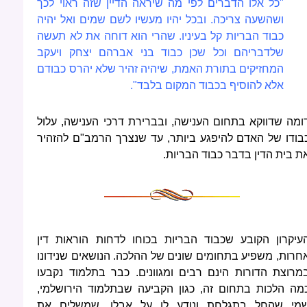
"כל אלו הדברים לפי מה שיראה הדיין שזה ראוי לכך
ושהשעה צריכה. ובכל יהיו מעשיו לשם שמים ואל יהיה
כבוד הבריות קל בעיניו. שהרי הוא דוחה את לא תעשה
שלדבריהם וכל שכן כבוד בני אברהם יצחק ויעקב
המחזיקים בתורת האמת, שיהיה זהיר שלא יהרס כבודם
אלא להוסיף בכבוד המקום בלבד".
ומה שדווקא בתחום הענישה, ובברירת דרכי הענישה, עלול
בודו של האדם להיפגע ביותר, עד שנצרך הרמב"ם להזהיר
ת בית הדין בדבר כבוד הבריות.
עיקרון הקובע שכבוד הבריות בכוחו לדחות הוראות דין
חרות, משפיע בתחומים שונים של ההלכה. הנושאים שנידונו
מרוצת הדורות הינם רבים ומגוונים. כבר בתלמוד נקבעו
מה הלכות בתחום זה, כגון הקביעה שבתלמוד הירושלמי,
מי שהחל בתגלחת ונודע לו על אבלו, שמשלים את