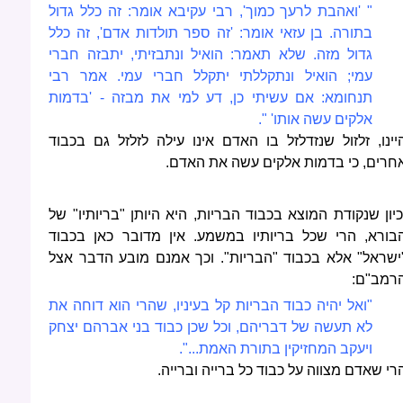
" 'ואהבת לרעך כמוך', רבי עקיבא אומר: זה כלל גדול
בתורה. בן עזאי אומר: 'זה ספר תולדות אדם', זה כלל
גדול מזה. שלא תאמר: הואיל ונתבזיתי, יתבזה חברי
עמי; הואיל ונתקללתי יתקלל חברי עמי. אמר רבי
תנחומא: אם עשיתי כן, דע למי את מבזה - 'בדמות
אלקים עשה אותו' ".
יינו, זלזול שנזדלזל בו האדם אינו עילה לזלזל גם בכבוד
חרים, כי בדמות אלקים עשה את האדם.
כיון שנקודת המוצא בכבוד הבריות, היא היותן "בריותיו" של
בורא, הרי שכל בריותיו במשמע. אין מדובר כאן בכבוד
ישראל" אלא בכבוד "הבריות". וכך אמנם מובע הדבר אצל
רמב"ם:
"ואל יהיה כבוד הבריות קל בעיניו, שהרי הוא דוחה את
לא תעשה של דבריהם, וכל שכן כבוד בני אברהם יצחק
ויעקב המחזיקין בתורת האמת...".
רי שאדם מצווה על כבוד כל ברייה וברייה.