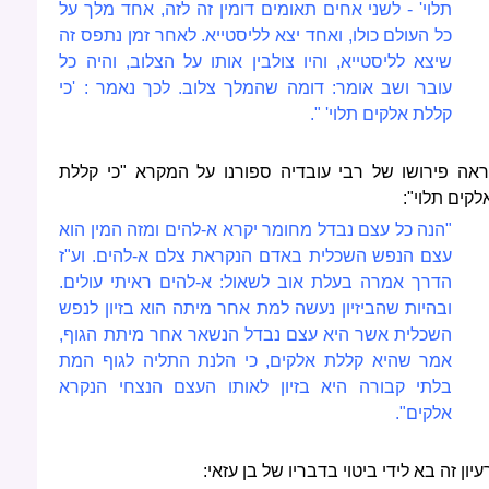
תלוי' - לשני אחים תאומים דומין זה לזה, אחד מלך על
כל העולם כולו, ואחד יצא לליסטייא. לאחר זמן נתפס זה
שיצא לליסטייא, והיו צולבין אותו על הצלוב, והיה כל
עובר ושב אומר: דומה שהמלך צלוב. לכך נאמר : 'כי
קללת אלקים תלוי' ".
ראה פירושו של רבי עובדיה ספורנו על המקרא "כי קללת
לקים תלוי":
"הנה כל עצם נבדל מחומר יקרא א-להים ומזה המין הוא
עצם הנפש השכלית באדם הנקראת צלם א-להים. וע"ז
הדרך אמרה בעלת אוב לשאול: א-להים ראיתי עולים.
ובהיות שהביזיון נעשה למת אחר מיתה הוא בזיון לנפש
השכלית אשר היא עצם נבדל הנשאר אחר מיתת הגוף,
אמר שהיא קללת אלקים, כי הלנת התליה לגוף המת
בלתי קבורה היא בזיון לאותו העצם הנצחי הנקרא
אלקים".
עיון זה בא לידי ביטוי בדבריו של בן עזאי: