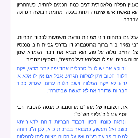
עניין הפלה מלאכותית דנים כמה חכמים להתיר, כשההריון
וא מאשת איש שזינתה תחת בעלה, מחמת הבושה הגדולה
בדבר.
בל גם בתחום דיני ממונות נודעת משמעות לכבוד הבריות.
בי מאיר ב"ר ברוך מרוטנבורג דן בדרכי גביית חוב מנכסיו
ל החייב מלוה על פה. הוא מביא את דברי הגמרא שמן
לווה גובים "אפילו מגלימא דעל כתפיה", ומוסיף ומסביר:
"ודווקא אם יש לו ב' סרבלים אחד יפה יותר מדאי, ייקח
הלווה הטוב ויתן למלווה הגרוע, אבל אם אין לו אלא א'
גרוע לא ייקח המלווה וישב הלווה ערום, שגדול כבוד
הבריות שדוחה את לא תעשה שבתורה".
את תשובתו של מהר"ם מרוטנבורג, מנסה להסביר רבי
יוסף ענגיל ב"גליוני הש"ס":
"ונראה כוונתו דכיון דכבוד הבריות דוחה לדאורייתא
בשב ואל תעשה, כמבואר בברכות כ א, לכן ה"נ דוחה
למצוות פריעת בע"ח ואין על הלווה מצווה ליתן להמלווה