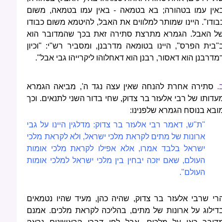
אין עמו בטהורה; בא בטמאה - באין עמו בטמאה, משום
בודו". היינו שמותר למלווים את האבל, להיטמא משום כבודו
ל האבל. הגמרא מתרצת סתירה זאת בכך שהמדובר הוא
"בית הפרס", היינו בטומאה מדרבנן, ומסביר רש"י: "וכיון
מדרבנן הוא דאסור, רבנן הוא דאחלוהו ליקרייהו גבי אבל".
.
סתירה אחרת להנחה שאין עצה נגד ה', מביאה הגמרא
עדותו של רבי אלעזר בר צדוק, שחי בדור השני לתנאים. וכך
ובא בנוסח הגמרא שלפנינו:
"ת"ש, דאמר רבי אלעזר בר צדוק: מדלגין היינו על גבי
ארונות של מתים לקראת מלכי ישראל, ולא לקראת מלכי
ישראל בלבד אמרו, אלא אפילו לקראת מלכי אומות
העולם, שאם יזכה יבחין בין מלכי ישראל למלכי אומות
העולם".
רי שרבי אלעזר בר צדוק, שהיה כהן, מעיד שהיו נטמאים
דילוג על ארונות של מתים, בהליכה לקראת מלכים. אמנם