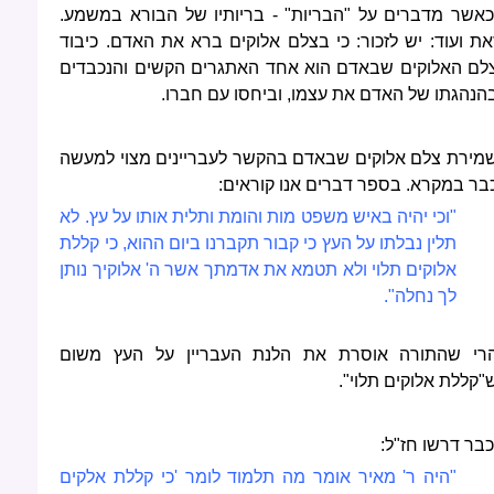
כאשר מדברים על "הבריות" - בריותיו של הבורא במשמע.
את ועוד: יש לזכור: כי בצלם אלוקים ברא את האדם. כיבוד
לם האלוקים שבאדם הוא אחד האתגרים הקשים והנכבדים
הנהגתו של האדם את עצמו, וביחסו עם חברו.
מירת צלם אלוקים שבאדם בהקשר לעבריינים מצוי למעשה
בר במקרא. בספר דברים אנו קוראים:
"וכי יהיה באיש משפט מות והומת ותלית אותו על עץ. לא
תלין נבלתו על העץ כי קבור תקברנו ביום ההוא, כי קללת
אלוקים תלוי ולא תטמא את אדמתך אשר ה' אלוקיך נותן
לך נחלה".
רי שהתורה אוסרת את הלנת העבריין על העץ משום
"קללת אלוקים תלוי".
כבר דרשו חז"ל:
"היה ר' מאיר אומר מה תלמוד לומר 'כי קללת אלקים