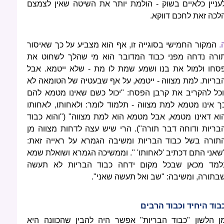
עניין כלאיים בשוק - הולמת יותר את השיטה שאין לצמצם
לכה זאת לחכם דווקא.
.
המקור החמישי בסוגייה זו, אף הוא מצביע על כך שאיסור
ורה נדחה מפני כבוד המדובר הוא מי שהלך לשחוט את
סחו ולמול את בנו ושמע שמת לו מת - שלא ייטמא. אבל
בריות. למת מצווה - ייטמא, על אף שבעטיה של הטומאה לא
וכל להקריב את קרבן הפסח: "יכול כשם שאינו מטמא להם
ך אינו מטמא למת מצווה - תלמוד לומר: ולאחותו, לאחותו
וא דאינו מטמא, אבל מטמא הוא למת מצווה" ("והוא כבוד
בריות ודוחה דבר תורה"). הרי שיש עצה לדחות מצווה מן
תורה בשל כבוד הבריות ומשיבה הגמרא על ראייה זאת:
שאני התם דכתיב 'לאחותו' ". וממשיכה הגמרא ושואלת שמא
למד מכאן שבכל מקום ידחה כבוד הבריות לא תעשה
בתורה, ומשיבה: "שב ואל תעשה שאני".
בוד היחיד וכבוד הרבים
ן הלשון "כבוד הבריות" אפשר היה להבין שהכוונה היא