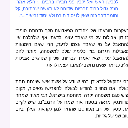
לכבשן האש ואל ילבין פני חבירו ברבים...; הלא אמרו
חז"ל גדול כבוד הבריות שדוחה לא תעשה שבתורה, קל
וחומר דבר כזה שאין לו יסוד תורה ולא יסוד נביאים...".
עקבות הוראתו של מהר"ם מפאדואה הלך ה"חתם סופר"
נידון אבילות על מי שאבד עצמו לדעת. אף שלהלכה אין
התאבל על מי שאבד עצמו לדעת, הרי שאם הימנעות
אבילות תגרום בוז וכלימת עולם למשפחה, מותר להם
התאבל עליו, שאז יאמרו הבריות, שכיוון שנוהגים אבילות
ליו, כנראה שאינו נחשב למאבד עצמו לדעת.
בי יחזקאל לנדא דן במי שיודע על אשת איש שזינתה תחת
עלה, אם מחוייב להודיע לבעלה, להפרישו מאיסור, מקום
יש פגם משפחה יקרה ומיוחסת בישראל. רבי מאיר שמחה
דווינסק מראה בספרו אור שמח על הרמב"ם, שיש לקיים
ת פסקו של רב מפורסם שהתיר לנגן לקראת המלך ביום
וב שני של גלויות.