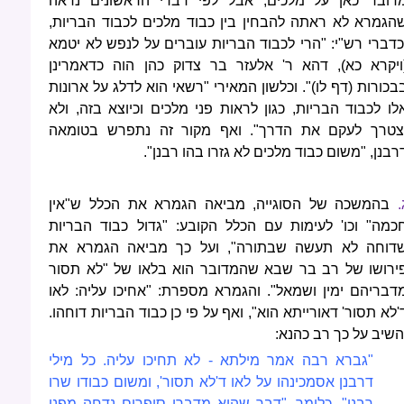
דובר כאן על מלכים, אבל לפי דברי הראשונים נראה
הגמרא לא ראתה להבחין בין כבוד מלכים לכבוד הבריות,
כדברי רש"י: "הרי לכבוד הבריות עוברים על לנפש לא יטמא
ויקרא כא), דהא ר' אלעזר בר צדוק כהן הוה כדאמרינן
בכורות (דף לו)". וכלשון המאירי "רשאי הוא לדלג על ארונות
לו לכבוד הבריות, כגון לראות פני מלכים וכיוצא בזה, ולא
צטרך לעקם את הדרך". ואף מקור זה נתפרש בטומאה
רבנן, "משום כבוד מלכים לא גזרו בהו רבנן".
.
בהמשכה של הסוגייה, מביאה הגמרא את הכלל ש"אין
כמה" וכו' לעימות עם הכלל הקובע: "גדול כבוד הבריות
דוחה לא תעשה שבתורה", ועל כך מביאה הגמרא את
ירושו של רב בר שבא שהמדובר הוא בלאו של "לא תסור
דבריהם ימין ושמאל". והגמרא מספרת: "אחיכו עליה: לאו
'לא תסור' דאורייתא הוא", ואף על פי כן כבוד הבריות דוחהו.
השיב על כך רב כהנא:
"גברא רבה אמר מילתא - לא תחיכו עליה. כל מילי
דרבנן אסמכינהו על לאו ד'לא תסור', ומשום כבודו שרו
רבנן". כלומר, "דבר שהוא מדברי סופרים נדחה מפני