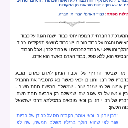
צווים ולעיתים אף דוחה מצוות לא תעשה שבתורה. המחבר מרחיב
ת הנושא תוך ציטוט מובאות מן המקורות.
ילות מפתח:
כבוד האדם/ הבריות; חברה.
המערכת החברתית רצופה יחסי כבוד. ישנה הגנה על כבוד
אישה והגנה על כבוד הורים. יש כבוד לנושאי תפקידים: כבוד
מלך והנשיא. יש כבוד לחכמים ויש כבוד לכהן. אבל הכבוד
בסיסי הוא, ללא ספק, כבוד האדם באשר הוא אדם.
ומה שביטויו החריף של הכבוד הניתן לאדם כאדם, מובע
דבריו של רבן יוחנן בן זכאי כאשר בא להסביר את ההבדל
ין עונשו של מי שגנב שור - שמשלם חמישה תחת השור -
בין עונשו של מי שגנב שה, שמשלם רק ארבעה תחת השה.
בריו של רבן יוחנן בן זכאי מובאים במכילתא דרבי ישמעאל
זה הלשון:
"רבן יוחנן בן זכאי אומר, הקב"ה חס על כבודן של בריות:
שור לפי שהוא הולך ברגליו משלם חמשה, שה לפי