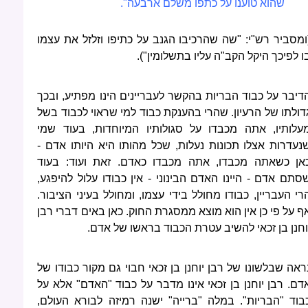
שהוא טוענו על כתפו משלם ארבעה".
ומסביר רש"י: "שה שהרכיבו הגנב על כתיפו וזלזל את עצמו
ו לפיכך היקל הקב"ה עליו בתשלומין").
דיבר על כבוד הבריות בהקשר לעבריינים הינו מפתיע, ובכך
דולתו של הרעיון. שהרי בהענקת כבוד למי שראוי לכבוד בשל
עלותיו, אתה מכבדו על סגולותיו המיוחדות, בעוד שמי
נעדרות אצלו תכונות נעלות, שכל מהותו היא היותו אדם -
אן כשאתה מכבדו, אתה מכבדו כאדם. זאת ועוד: בעוד
סתם אדם - היינו האדם הבינוני - אין כבודו עלול להיפגע,
רי העבריין, כבודו מחולל בידי עצמו, ומחולל בעיני הציבור.
ף על פי כן אין הוא מוצא ממסגרת החוק. כאן באים דברי רבן
וחנן בן זכאי להשיב עטרת הכבוד בראשו של אדם.
ראה שבלשונו של רבן יוחנן בן זכאי חבוי גם מקור כבודו של
דם. רבן יוחנן בן זכאי אינו מדבר על כבוד "האדם" אלא על
בוד "הבריות". במלה "ברייה" ישנה רמיזה לבורא העולם,