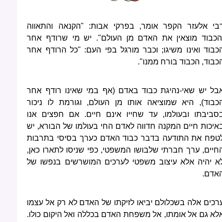
בי אלעזר הקפר אומר, בפרקי אבות: "הקנאה והתאווה
הכבוד מוצאין את האדם מן העולם". יש מי שרודף אחר
כבוד ואינו משיגו; וכבר מורגל בפי העם: "כל הרודף אחר
כבוד, הכבוד בורח ממנו".
בל יש שאי-נהיגת כבוד באדם (אף במי שאינו רודף אחר
כבוד), היא שמוציאה אותו מן העולם, וגורמת לו ניכור
סביבתו ובעולמו, עד שחייו אינם חיים. אם חפצים אנו
איכות חיים המקנה חדווה לאדם החי בעולמו של הבורא, יש
טפח את התודעה בדבר כבוד האדם כערך בסיסי בתרבות
חיים, ערך חברתי שלבושו המשפטי, כפי שניסו לתארו כאן,
א יהיה אלא עיצוב משפטי לערכים המושרשים בנפשו של
אדם.
רכים אלה בשכלולם יביאו לזיקתו של האדם לא רק אל עצמו
לא גם אל אומתו, אל משפחת האדם בכללה ואל היקום כולו.