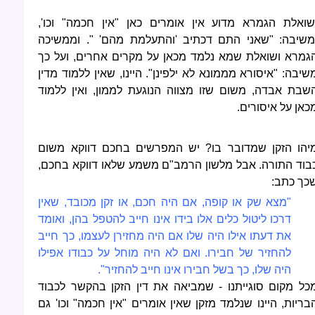
שואלת הגמרא מדוע אין אומרים כאן "אין חכמה" וכו',
משיבה: "שאני התם דכתיב 'והתעלמת מהם' ". וממשיכה
גמרא ושואלת שמא נלמד מכאן על מקרים אחרים, ועל כך
שיבה: "איסורא מממונא לא ילפינן". היינו, שאין ללמוד מדין
שבת אבדה, משום שזו מצווה הנוגעת לממון, ואין ללמוד
כאן על איסורים.
יהו הזקן שמדובר בו? יש המפרשים בחכם דווקא משום
בוד התורה. אבל מלשון הרמב"ם משמע שלאו דווקא בחכם,
כך כתב:
"מצא שק או קופה, אם היה חכם, או זקן מכובד, שאין
דרכו ליטול כלים אלו בידו אינו חייב להטפל בהן, ואומד
את דעתו אילו היה שלו אם היה מחזירן לעצמו, כך חייב
להחזיר של חבירו. ואם לא היה מוחל על כבודו אפילו
היה שלו, כך בשל חבירו אינו חייב להחזיר".
כל מקום סוגייתנו - שמביאה את דין הזקן בהקשר לכבוד
בריות, היינו שנלמד מזקן שאין אומרים "אין חכמה" וכו' גם