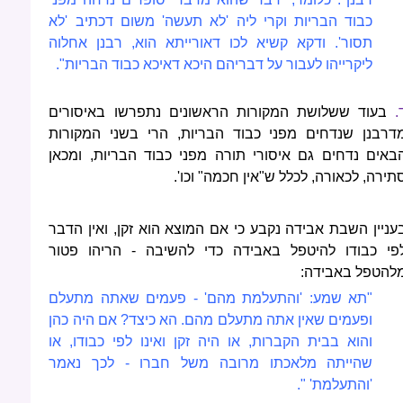
כבוד הבריות וקרי ליה 'לא תעשה' משום דכתיב 'לא
תסור'. ודקא קשיא לכו דאורייתא הוא, רבנן אחלוה
ליקרייהו לעבור על דבריהם היכא דאיכא כבוד הבריות".
.
בעוד ששלושת המקורות הראשונים נתפרשו באיסורים
דרבנן שנדחים מפני כבוד הבריות, הרי בשני המקורות
באים נדחים גם איסורי תורה מפני כבוד הבריות, ומכאן
תירה, לכאורה, לכלל ש"אין חכמה" וכו'.
עניין השבת אבידה נקבע כי אם המוצא הוא זקן, ואין הדבר
פי כבודו להיטפל באבידה כדי להשיבה - הריהו פטור
להטפל באבידה:
"תא שמע: 'והתעלמת מהם' - פעמים שאתה מתעלם
ופעמים שאין אתה מתעלם מהם. הא כיצד? אם היה כהן
והוא בבית הקברות, או היה זקן ואינו לפי כבודו, או
שהייתה מלאכתו מרובה משל חברו - לכך נאמר
'והתעלמת' ".