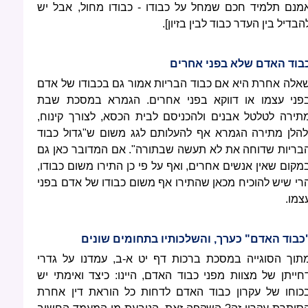
מנם תלמיד חכם שמחל על כבודו - כבודו מחול, אבל יש
הבדיל בין העדר כבוד לבין בזיון].
בוד האדם שלא בפני אחרים
אלה אחרת היא אם כבוד הבריות אמור גם בכבודו של אדם
פני עצמו או דווקא בפני אחרים. הגמרא במסכת שבת
תירה לטלטל אבנים ולהכניסם לבית הכסא, לצורך קינוח,
להלן מתירה הגמרא אף להעלותם לגג משום ש"גדול כבוד
בריות שדוחה את לא תעשה שבתורה". אם המדובר כאן גם
מקום שאין אנשים אחרים, ואף על פי כן התירו משום כבודו,
רי שיש להוכיח מכאן שהתירו אף משום כבודו של אדם בפני
צמו.
כבוד האדם" כערך, והשלכותיו בתחומים שונים
תוך הסוגייה במסכת ברכות דף יט א-ב, עמדנו על גדרי
חייתן של מצוות מפני כבוד האדם, היינו: כיצד ואימתי יש
כוחו של עקרון כבוד האדם לדחות כל הוראת דין אחרת