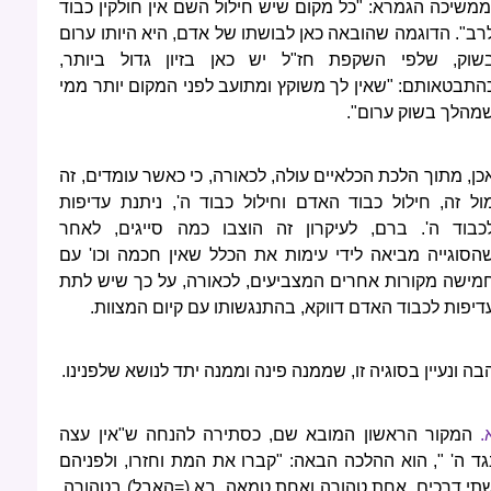
ממשיכה הגמרא: "כל מקום שיש חילול השם אין חולקין כבוד
רב". הדוגמה שהובאה כאן לבושתו של אדם, היא היותו ערום
שוק, שלפי השקפת חז"ל יש כאן בזיון גדול ביותר,
התבטאותם: "שאין לך משוקץ ומתועב לפני המקום יותר ממי
מהלך בשוק ערום".
כן, מתוך הלכת הכלאיים עולה, לכאורה, כי כאשר עומדים, זה
ול זה, חילול כבוד האדם וחילול כבוד ה', ניתנת עדיפות
כבוד ה'. ברם, לעיקרון זה הוצבו כמה סייגים, לאחר
הסוגייה מביאה לידי עימות את הכלל שאין חכמה וכו' עם
מישה מקורות אחרים המצביעים, לכאורה, על כך שיש לתת
דיפות לכבוד האדם דווקא, בהתנגשותו עם קיום המצוות.
בה ונעיין בסוגיה זו, שממנה פינה וממנה יתד לנושא שלפנינו.
.
המקור הראשון המובא שם, כסתירה להנחה ש"אין עצה
גד ה' ", הוא ההלכה הבאה: "קברו את המת וחזרו, ולפניהם
תי דרכים, אחת טהורה ואחת טמאה. בא (=האבל) בטהורה,