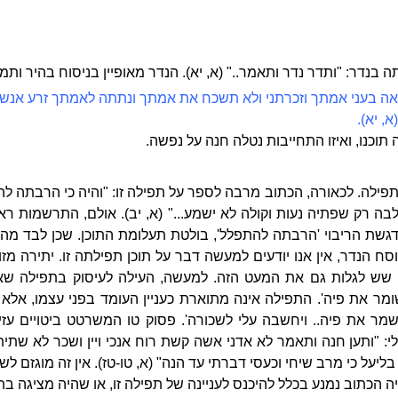
נדר: "ותדר נדר ותאמר.." (א, יא). הנדר מאופיין בניסוח בהיר ותמצ
אה בעני אמתך וזכרתני ולא תשכח את אמתך ונתתה לאמתך זרע אנשים ו
, יא).
תוכנו, ואיזו התחייבות נטלה חנה על נפשה.
ילה. לכאורה, הכתוב מרבה לספר על תפילה זו: "והיה כי הרבתה להת
ה רק שפתיה נעות וקולה לא ישמע..." (א, יב). אולם, התרשמות ראש
גשת הריבוי 'הרבתה להתפלל', בולטת תעלומת התוכן. שכן לבד מהי
סח הנדר, אין אנו יודעים למעשה דבר על תוכן תפילתה זו. יתירה מז
ו שש לגלות גם את המעט הזה. למעשה, העילה לעיסוק בתפילה שא
שומר את פיה'. התפילה אינה מתוארת כעניין העומד בפני עצמו, אלא כ
מר את פיה.. ויחשבה עלי לשכורה'. פסוק טו המשרטט ביטויים עז
: "ותען חנה ותאמר לא אדני אשה קשת רוח אנכי ויין ושכר לא שתית
ליעל כי מרב שיחי וכעסי דברתי עד הנה" (א, טו-טז). אין זה מוגזם לש
ה הכתוב נמנע בכלל להיכנס לעניינה של תפילה זו, או שהיה מציגה בת