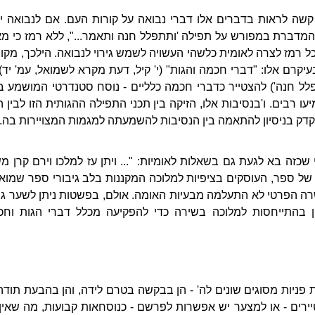
ה לראות בדברים אלו דברי נבואה על קורות העם. אם לנבואה י
המדברת במפורש על תפילה 'ותתפלל חנה ותאמר...", ללא רמז כי מאת
כל רמז לצרה לאומית כלשהי העשויה לשמש גירוי לנבואה. הילכך, מקוב
יקרם אלו: "דברי חכמה והגות" (י' קיל, דעת מקרא לשמואל, עמ' יד)
ל חנה') להצטייר כדברי חכמה כלליים - נוסח סטנדרטי המושמע בנ
ו רבים. ו'בנסיבות אלו, הזיקה בין תכני התפילה ההגותית הזו לבי
דקדק בניסיון להתאמה בין הנסיבות להשמעתה למגמות המצויירות בה.
שכזה בא לגעת גם בשאלות לאומיות: "... ויתן עז למלכו וירם קרן משיח
ו של ספר, העוסקים בציפיות למלוכה המקננות בלב גיבורי ספר שמואל.
 הפרטי לא התעלמה מבעיות האומה. אולם, בפשטות ניתן לשער גם כ
ן בהתייחסות למלוכה בשירה כדי להפקיעה מכלל דברי הגות וחכ
ות פניות מסוגים שונים לה' - הן בבקשה בטרם לידה, והן בהבעת תוד
ירים - או למצער יש אפשרות לפרשם - כנוסחאות קבועות, מה שאין 