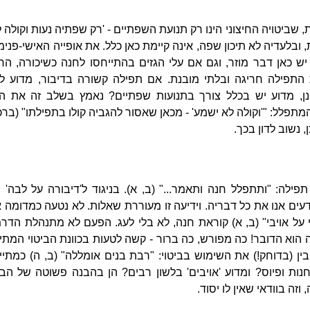
, שביטויה החיצוני הינו רק תנועת השפתיים - 'רק שפתיה נעות וקולה
בלעדיה לא תיכון שפה, אינה קיימת כאן כלל. את אופייה האישי-פנימי
 יש כאן דבר מוזר, וגם אם עלי הגזים בהתייחסו לחנה כשיכורה, הר
התפילה חריגה ובלתי מובנת. אם תפילה קשורה בדיבור, מדוע לא
ן, מדוע יש בכלל צורך בתנועות שפתיים? נאמץ בשלב זה את 
תפלל: "'וקולה לא ישמע' - מכאן שאסור להגביה קולו בתפילתו" (ברכות
 נשוב לדון בכך.
לה: "ותתפלל חנה ותאמר..." (ב, א). בניגוד ל'דיבורה על לבה'
דעים אנו את כל דבריה. וידיעה זו מעוררת שאלות. לא נטעה כמדומה א
על אויבי" (ב, א) קוראת חנה, לא בלי לעג. הפעם לא מתנהלת הד
הוא הדובר! כה מפורש, כה ברור - קשה לטעות בכוונת הביטוי המתיי
בין (בדוחק!) את השימוש בביטוי: "רבת בנים אומללה" (ב, ה) כמתי
נות ופיוס? ומדוע 'אויבים' בלשון רבים? הן בהבנה פשוטה של הביט
וזה בוודאי שאין לו יסוד.