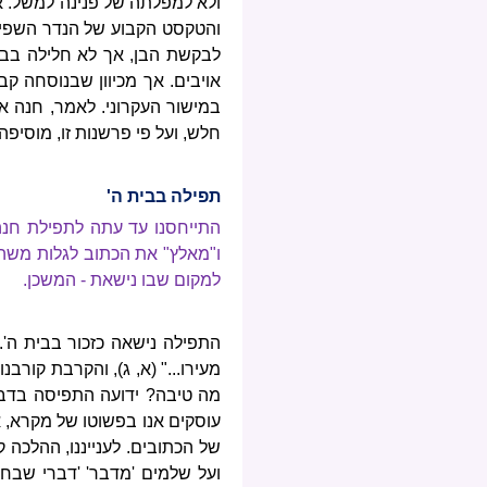
ולא למפלתה של פנינה למשל. א
והטקסט הקבוע של הנדר השפיע,
לבקשת הבן, אך לא חלילה בבע
אויבים. אך מכיוון שבנוסחה קב
במישור העקרוני. לאמר, חנה 
חלש, ועל פי פרשנות זו, מוסיפ
תפילה בבית ה'
התייחסנו עד עתה לתפילת חנה ב
ו"מאלץ" את הכתוב לגלות משהו
למקום שבו נישאת - המשכן.
התפילה נישאה כזכור בבית ה'. 
מעירו..." (א, ג), והקרבת קור
מה טיבה? ידועה התפיסה בדבר 
עוסקים אנו בפשוטו של מקרא, א
של הכתובים. לענייננו, ההלכה
ועל שלמים 'מדבר' 'דברי שבח',