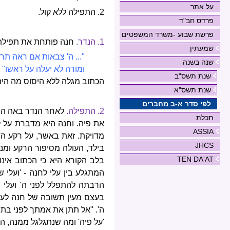
על אתר
2. התפילה ללא קול.
פרדס חב"ד
פרשת שבוע -משרד המשפטים
1. הנדר.
חנה פותחת את תפילתה ב
שמעתין
"... ה' צבאות אם ראה תר
שנה בשנה
ומורה לא יעלה על ראשו" (א
שנת תשס"ב
הכתוב מגלה ללא היסוס מה היה 
שנת תשס"א
לפי סדר א-ב מחברים
2. התפילה.
לאחר הנדר באה התפ
תכלת
את פיה. וחנה היא מדברת על לב
ASSIA
מדויקת. זאת באשר, על רקע הד
JHCS
בילד, העולה מסיפור הרקע ומנו
TEN DA'AT
בלב הקורא היא כי הכתוב אינ
המתגלע בין עלי לחנה - 'ועלי 
הרבתה להתפלל לפני ה' ועלי ש
בעצם מעין תשובה של חנה לעלי
ה'. "אל תתן את אמתך לפני בת ב
'על פיה' ומה שנתגלגל ממנה, הי