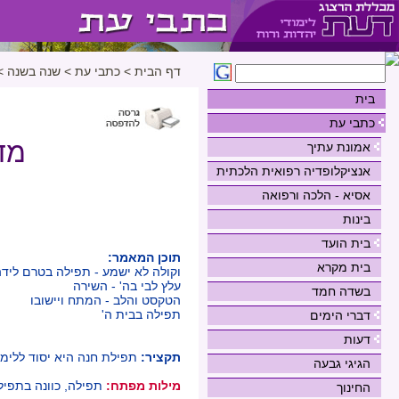
דף הבית
>
כתבי עת
>
שנה בשנה
>
בית
כתבי עת
מד
אמונת עתיך
אנציקלופדיה רפואית הלכתית
אסיא - הלכה ורפואה
בינות
בית הועד
תוכן המאמר:
בית מקרא
וקולה לא ישמע - תפילה בטרם ליד
עלץ לבי בה' - השירה
בשדה חמד
הטקסט והלב - המתח ויישובו
תפילה בבית ה'
דברי הימים
דעות
תקציר:
תפילת חנה היא יסוד ללימו
הגיגי גבעה
מילות מפתח:
תפילה, כוונה בתפיל
החינוך