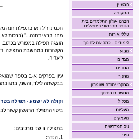
המעיין
התקופה
חברנו -עלון התלמדים בית
הספר תחכמוני בירושלים
חכמינו ז"ל ראו בתפילת חנה מעי
טללי אורות
מהני קראי דחנה..." (ברכות לא
לימודים - כתב עת לחינוך
הוצגה תפילה במפורש בכתוב, ול
הקשורות במחשבת התפילה, דהיי
מבוע
ליעדיה.
מגדים
מחניים
עיון בפרקים א-ב בספר שמואל 
מחניך
בבקשתה לילד, והשני, בתגובתה
מחקרי יהודה ושומרון
מחשבים בחינוך
וקולה לא ישמע - תפילה בטרם
מכלול
מעליות
ביטוי התפילה הראשון קשור לבקש
מעמקים
ניב המדרשיה
בתפילה זו שני מרכיבים:
סיני
1. הנדר;