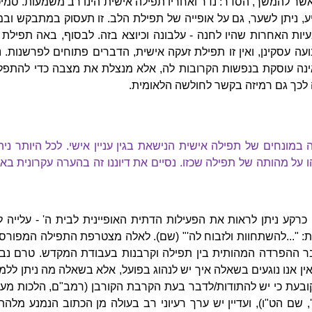
שר להמשך, הסדר: נדר ואחריו תפילה אישית הינו רב משמעות. סמיכ
 ניתן לשער, גם על אופייה של תפילת הלב. זו תעסוק במתבקש ובמו
יות האחרות שהיו לחנה - עלבונה וכיוצא בזה. לבסוף, באה תפילת
ועה עסקינן, ואין זו תפילת זעקה אישית, הדברים פתוחים לפרשנות. 
אינה עוסקת בנפשות הקרובות לה, אלא מנצלת את מצבה כדי להתפ
ה לכך גם רמיזה בקשר לחולשה הלאומית.
מונחים של תפילה אישית הנישאת בגין עניין אישי. לכל היותר ניתן
 על מהותה של תפילה שכזו. נסיים את דיוננו זה בהערה עקרונית ב
כרקע ניתן לראות את הפעילות הדתית האופיינית לבית ה' - עלייה ל
בנות: "...להשתחוות ולזבוח לה'" (שם). לאלה מצטרפת התפילה המפור
ההפרדה המהותית בין תפילה וקרבנות בעבודת המקדש. טרם נברר ע
ין אנו נוגעים בשאלה איך יש לנהוג בפועל, אלא בשאלה מה ניתן ללמ
 קובעת כי יש להתודות/לדבר בעת הקרבת הקורבן (רמב"ם, הלכות מעש
 שם הט"ו), ועדיין יש ערך רעיוני רב בעולה מן הכתוב הנמנע מלהת