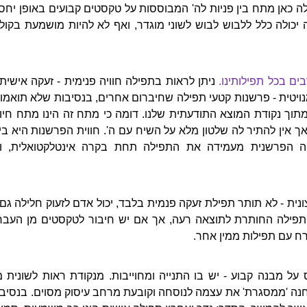
לה כאן מתח בין פניות לה' המבוססות על טקסטים קבועים באופן יחסי
יכולה כלל ללבוש לבוש לשוני מוגדר, ואף לא להיות מושמעת בקול
ים בכל תפילותינו.
ניתן לראות בתפילה חוויה פנימית - זעקה אישית
מנויטית - פרשנות קטעי תפילה שחיברום אחרים, בנסיבות שלא תואמו
מתוך נקודת המוצא התודעתית שלנו. דומה כי מתח זה הינו מתח חיובי
 אין להתיר לה שלטון מלא על השיח עם ה'. חווית הפרשנות היא ביס
ויה הפרשנית מעמידה את התפילה תחת בקרה אינטלקטואלית, 
ונית - לא תותר תפילת זעקה פנמית בלבד, יכול אדם לזעוק חלילה ג
ו תפילה החותרת לתוצאה רעה, אך אם יש חיבור לטקסטים מן העבר 
 עם תפילות ממין אחר.
על מבנה קבוע - יש בו התנייה ומחוייבות. מנקודת ראות לשונית 
 חנה 'ממסגרת' את עצמה לנוסחה וקובעת מרחב עיסוק מסוים. בנסיבו