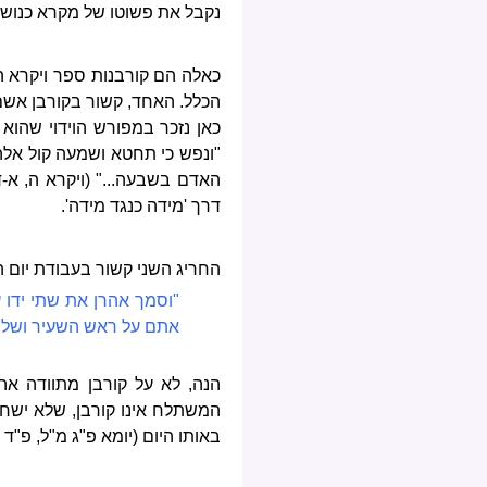
נקבל את פשוטו של מקרא כנושא
כאלה הם קורבנות ספר ויקרא ה
הכלל. האחד, קשור בקורבן אשם:
כאן נזכר במפורש הוידוי שהוא 
"ונפש כי תחטא ושמעה קול אלה.
האדם בשבעה..." (ויקרא ה, א-ד
דרך 'מידה כנגד מידה'.
החריג השני קשור בעבודת יום 
"וסמך אהרן את שתי ידו 
אתם על ראש השעיר ושלח ב
הנה, לא על קורבן מתוודה אה
המשתלח אינו קורבן, שלא ישחט.
באותו היום (יומא פ"ג מ"ל, פ"ד 