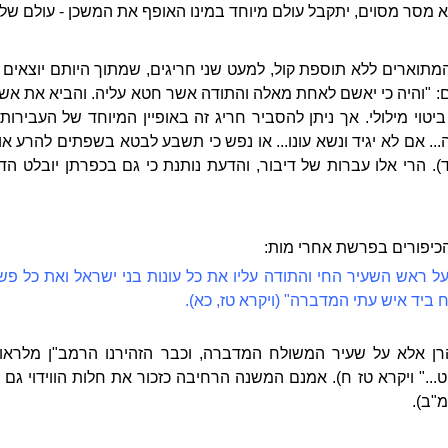
 מסר מסוים, יתקבל עולם מיוחד במינו האופף את המשכן - עולם של
מתוארים ללא תוספת קול, למעט שני חריגים, שמתוך היותם יוצאים 
 "והיה כי יאשם לאחת מאלה והתודה אשר חטא עליה. והביא את אשמו לה
ביטוי מילולי. אך ניתן להסביר חריג זה באופיין המיוחד של העבירות
.. אם לא יגיד ונשא עונו... או נפש כי תשבע לבטא בשפתים להרע א
). הרי אלו עברות של דיבור, והדעת נותנת כי גם בכפרתן יובלט הדי
הכיפורים בפרשת אחרי מות:
על ראש השעיר החי והתודה עליו את כל עונות בני ישראל ואת כל פ
יד איש עתי המדברה" (ויקרא טז, כא).
רן אלא על שעיר המשולח המדברה, וכבר הזהירנו הרמב"ן מלראות ב
.." ויקרא טז ח). אמנם המשנה הרחיבה כזכור את חלות הווידוי גם 
מ"ב).