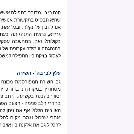
הנה כי כן, מדובר בתפילה אישית
שהיא הבסיס בתקשורת אנושית, ו
אנו להבין על נקלה. ובכל זאת,
גרידא, נראית התנהגותה בעת 
בקולות? ואם, במחשבה עסקינ
בהנהגתה זו מידה עקרונית של המ
לעסוק בזיקה בין התפילה למשכן,
עלץ לבי בה' - השירה
גם השירה המפורסמת מכונה תפי
מסתורין, במקרה דנן ברור כי יו
יסודי בהבנת בקשתה. "רחב פי 
בחדרי הלב פנימה - הפעם הפה 
האויבים הללו? אף אם ניתן לה
'אחרי שהכול נגמר' מקום לסלח
להכליל גם את אלקנה בין אויביה, 