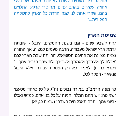
מופרזת בידי מעטים. לעולם לא יווצר מעמד של בעלי
אחוזה עשירים בקרב עניים מחוסרי קרקע התלויים
בהם, שהרי אחת לנ' שנה חוזרת כל הארץ לחלוקתה
המקורית...".
מיטת הארץ
חת לשבע שנים - וגם בשנת החמשים, היובל - שובתת
דמת ארץ ישראל מעבודה. הרבה טעמים למצוה. אך התורה
צמה מציינת את ההיבט הסוציאלי: "והייתה שבת הארץ לכם
אכלה לך ולעבדך ולאמתך ולשכירך ולתושבך הגרים עמך..."
ויקרא כה, ו). לאמר, לא רק הפסקת עבודה, אלא היבול
נשאר - הפקר לכל.
כך מונה הרמב"ם במורה נבוכים (ח"ג פל"ט) כאחד מטעמי
שמיטה: "יש מהם חמלה וחנינה על כל בני אדם. כמ"ש ואכלו
ביוני עמך ויתרם תאכל חית השדה" (שמות כג, יא)