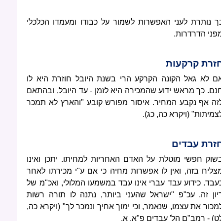
ך נותרת לעני האפשרות לשמור על כבודו ומעמדו הכלכלי
פני הדרדרות.
זרת קרקעות
ם לא גאל הקונה הקרקע הרי בשנת היובל חוזרת היא לו
נם. כך מראש ידוע שהמכירה היא לזמן - עד היובל, ובהתאם
זה אף נקבע המחיר. איסור מפורש קובע "והארץ לא תמכר
צמיתות" (ויקרא כה, כג).
זרת עבדים
שוק חפשי מוטלת על האדם האחריות למחיתו. יתכן ואינו
צליח בזה, ואין לו אפשרות מחיה כי אם ע"י מכירתו לאחר
עבד. כידוע עבד עברי אינו עבד במשמעו המלולי, ואכ"מ של
יון זה. עכ"פ "ישראל שהעני ביותר, נתנה לו תורה רשות
מכור את עצמו, שנאמר, וכי ימוך אחיך ונמכר לך" (ויקרא כה,
ט) - רמב"ם הל' עבדים פ"א, א.