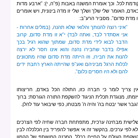
ודמת לכל. וכך אומרת המשנה באבות (פ"ה, י): "ארבע מדות
אדם, האומר שלי שלך ושלך שלי זו מדה בינונית, ויש אומרים
ו מדת סדום". מסביר הרע"ב:
"איני רוצה להנותך והלואי שלא תהנה, (במלים אחרות -
אני אסתדר לבד, ואתה לבד) י"א זו מדת סדום, קרוב
הדבר לבוא לידי מדת סדום, שמתוך שהוא רגיל בכך
אפילו בדבר שחבירו נהנה והוא אינו חסר לא ירצה
להנות את חבירו, וזו הייתה מדת סדום שהיו מתכוונים
לכלות הרגל מביניהם ואע"פ שהייתה הארץ רחבת ידים
להם ולא היו חסרים כלום".
ין צריך לומר כי חברה כזו, התולה הכל באדם, חריצותו
יזמתו, מנוגדת תכלית הניגוד להשקפת התורה הגורסת: ברוך
גבר אשר יבטח בה' והיה ה' מבטחו, כפי שיבואר עוד להלן.
לישית מבחינה ערכית, מתפתחת חברה שחיה לפי הצרכים
לא לפי ערכים. בהקשר זה אי אפשר להפריד בין הכלכלה לבין
שקפת העולם על החיים בכלל. המכנה המשותף של ההמון