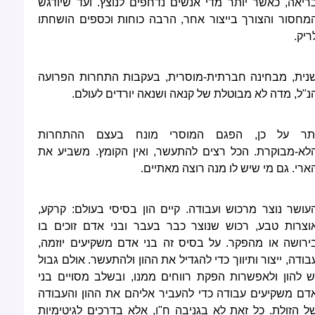
ריאה, כאשר יותר מדי אנשים נדחפים לנוצץ. ועד שיודגש
מחסור והצורך בייצור אחר, הרבה כוחות וכספים הושחתו
ריק.
נית, מבחינה חברתית-מוסרית, בעקבות התחרות הפרועה
נ"ל, מדה לא מבוטלת של קנאה ושנאה יורדים לעולם.
תר על כן, הפגם המוסרי מונח בעצם ההתחרות
לא-מבוקרת. הכל רצים להתעשר, ואין הקומץ. משביע את
ארי. גם מי שיש לו מנה רוצה מאתיים.
עושר נוצר מרכוש ועבודה. קיים הון בסיסי בעולם: קרקע,
וצרות טבע, רכוש שנוצר כבר בעבר ובני אדם זוכים בו
ירושה או מהפקר. על בסיס זה בני אדם משקיעים יוזמה,
בודה, ייצור ותיווך כדי להגדיל את ההון ולהתעשר. אולם גבול
ש להון ולאפשרות הפקת רווחים ממנו, ובשלב מסויים בני
דם משקיעים עבודה כדי להעביר אליהם את ההון והעבודה
ל הזולת. כל זאת לא בגניבה ח"ו, אלא בדרכים לגיטימיות