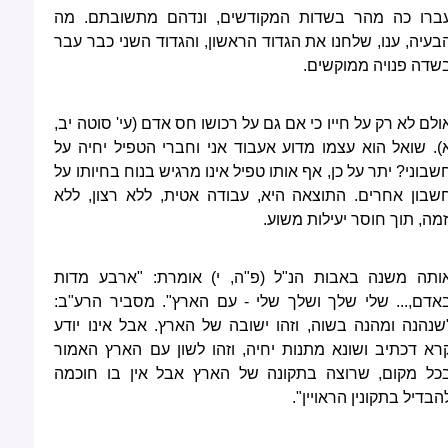
ברו כה מהר בשדות המקודשים, ונדהם מתשובתם. מה
בעיה, ענו, שלחנו את הגדוד הראשון, והגדוד השני כבר עבר
שדה פנויה ממוקשים.
ולם לא רק על חייו כי אם גם על רכושו חס אדם (עי' סוטה יב,
). שואל הוא עצמו מדוע אעבוד אני וחברי הטפיל יחיה על
שבוני? יתר על כן, אף אותו טפיל אינו מרגיש בנוח בחיותו על
שבון אחרים. התוצאה היא, עבודה אטית, ללא רצון, ללא
זמה, תוך חוסר יעילות משוע.
ותה משנה באבות הנ"ל (פ"ה, י) אומרת: "ארבע מדות
אדם,... שלי שלך ושלך שלי - עם הארץ". מסביר הרע"ב:
שנהנה ומהנה בשוה, וזהו ישובה של הארץ. אבל אינו יודע
רא דכתיב ושונא מתנות יחיה, וזהו לשון עם הארץ האמור
כל מקום, שרוצה בתקונה של הארץ אבל אין בו חוכמה
הבדיל בתקונין הראויין".