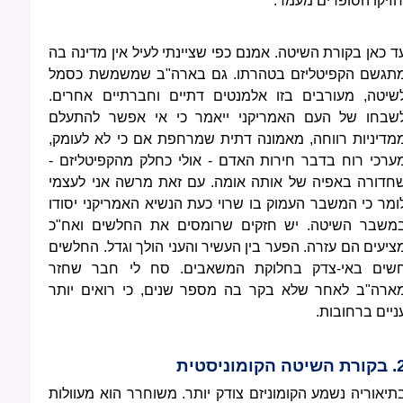
חזיקו הסופרים מעמד.
ד כאן בקורת השיטה. אמנם כפי שציינתי לעיל אין מדינה בה
תגשם הקפיטליזם בטהרתו. גם בארה"ב שמשמשת כסמל
שיטה, מעורבים בזו אלמנטים דתיים וחברתיים אחרים.
שבחו של העם האמריקני ייאמר כי אי אפשר להתעלם
מדיניות רווחה, מאמונה דתית שמרחפת אם כי לא לעומק,
ערכי רוח בדבר חירות האדם - אולי כחלק מהקפיטליזם -
חדורה באפיה של אותה אומה. עם זאת מרשה אני לעצמי
ומר כי המשבר העמוק בו שרוי כעת הנשיא האמריקני יסודו
משבר השיטה. יש חזקים שרומסים את החלשים ואח"כ
ציעים הם עזרה. הפער בין העשיר והעני הולך וגדל. החלשים
שים באי-צדק בחלוקת המשאבים. סח לי חבר שחזר
ארה"ב לאחר שלא בקר בה מספר שנים, כי רואים יותר
ניים ברחובות.
שיטה הקומוניסטית
תיאוריה נשמע הקומוניזם צודק יותר. משוחרר הוא מעוולות