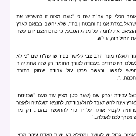
ומר הכלי יקר עה"ת שם כי "טעם מצוה זו להשריש את
שראל במדת אמונה והבטחון בה'". שלא יחשבו בבואם לארץ
הוציאם את לחמה על מנהג הטבעי, כי כחם ועצם ידם עשה
ת החיל הזה, עיי"ש.
וד תועלת מונה הרב צבי קלישר בפירושו עה"ת שם "כי לא
עולם יהיו טרודים בעבודה לצורך החומר, רק שנה אחת יהיה
פשי לנפשו, וכאשר פרקו עול עבודה יעסוק בתורה
חכמה...".
על עקידת יצחק שם (שער סט) מציין עוד טעם "שכניסתן
ארץ אינה להשתעבד לה ולעבודתה, להוציא תועלתיה ולאצור
רותיה לקבוץ אותה על יד כדי להתעשר בהם... רק מה
יצטרך לכם לאכלה..."
אמור, גבול יש לעושר, וממילא לא ישית האדם עיקר מרצו