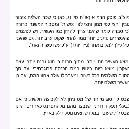
העשיר נהנה יותר.
יוצ"ב פוסק הרמ"א (או"ח סי' נג, כא) כי שכר השליח ציבור
ובין "חצי לפי ממון וחצי לפי נפשות" ומסביר המשנה ברורה
כי סברה לומר שהעני צריך להחזן כמו העשיר, ויש לפעמים
העשירים נותנים יותר ממון להחזן שקולו ערב יתר, גם שהעני
כול לילך למקום אחר (נייד יותר), ע"כ עשו פשרה זאת".
מצא העשיר נותן יותר, מתוך הבנה כי הוא נהנה יותר. עצם
עקרון מוצא כיום ביטויו במס הכנסה פרוגרסיבי. עד סך
סוים משלמים הכל בשוה, ומעבר לו עולה אחוז המס, ואם כן
עשיר משלם יותר.
בט לוי סוג מיוחד של מס ניתן לא לקבוצה חלשה, כי אם
בעלי תפקיד רוחני, שנבצר מהם מלהתפרנס כאחרים. היינו
בט לוי, שעובד במקדש, ואינו נוטל חלק בארץ.