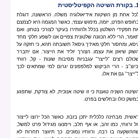
שיטה הקפיטליסטית
כל אחת מן השיטות אידיאולוגיה משלה. הראשונה, דוגלת
חופש הפרט, יזמה, מימוש עצמי, כאשר המגמה היא לצמצם
ת תפקידי השלטון בכלל ולהותירו בעיקר לצורכי בטחון. ואם
אמר, הרי ללא הכוונה שלטונית צפויים אנו לשפע חלקי מחד
יסא, ומחסור חלקי מאידך גיסא? תשובתה תהא, כי חזקה על
שוק שיאזן את עצמו. הצורך יוליד את הייצור. אם יתברר
כולם רצים "לייצר" עגבניות מסיבות שונות - קל, רווחי
כיוצ"ב - הרי הביקוש למלפפונים יגרום למי שמתאים לכך
"ייצר" גם את אלו.
שיטה השניה טוענת כי זו שיטה אנוכית, לא צודקת, שתפגע
משק כולו ובחלשים בפרט.
אשית, מבחינה כלכלית יתכן בזבוז, כאשר הכל ירוצו לייצור
ול ורווחי, כמו זהב, או אף חלב, ויימנעו מגידול פרט למשל,
ההשקעה בו רבה, ורווחיו נמוכים. כך תיווצר תחרות לא