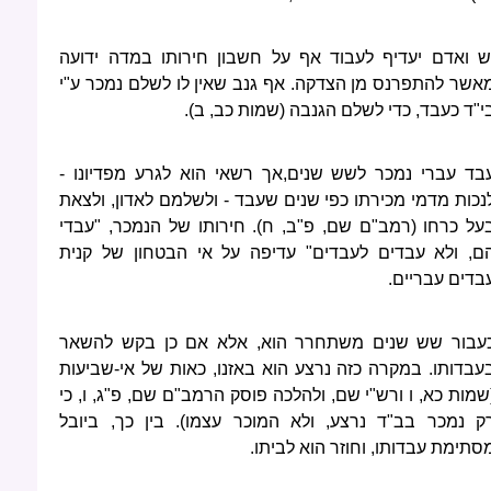
ש ואדם יעדיף לעבוד אף על חשבון חירותו במדה ידועה
אשר להתפרנס מן הצדקה. אף גנב שאין לו לשלם נמכר ע"י
י"ד כעבד, כדי לשלם הגנבה (שמות כב, ב).
בד עברי נמכר לשש שנים,אך רשאי הוא לגרע מפדיונו -
נכות מדמי מכירתו כפי שנים שעבד - ולשלמם לאדון, ולצאת
על כרחו (רמב"ם שם, פ"ב, ח). חירותו של הנמכר, "עבדי
ם, ולא עבדים לעבדים" עדיפה על אי הבטחון של קנית
בדים עבריים.
עבור שש שנים משתחרר הוא, אלא אם כן בקש להשאר
עבדותו. במקרה כזה נרצע הוא באזנו, כאות של אי-שביעות
שמות כא, ו ורש"י שם, ולהלכה פוסק הרמב"ם שם, פ"ג, ו, כי
ק נמכר בב"ד נרצע, ולא המוכר עצמו). בין כך, ביובל
סתימת עבדותו, וחוזר הוא לביתו.