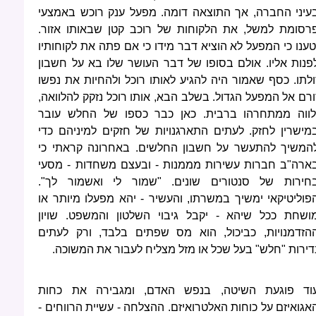
עיני החברה, אך התוצאה דומה. מפעל ענק רוכש באמצעי
רסומת למשל, את הלקוחות של רוכב קטן שבאותו אזור.
טענו כי המפעל לא הוציא דבר מידו כי אם פתה את לקוחותיו
פנות אליו. אולם בסופו של דבר העושר שלו בא על חשבון
ולתו. כסף שאמור היה להגיע לאותו רוכל ולהחיות את נפשו
ורם אל המפעל הגדול. בשלב הבא, אותו רוכל נזקק להלוואה,
לווה ממתחרהו ברבית. כאן כבר כספו של החלש עובר
מישרין לחזק. לעתים התארגנויות של חזקים למיניהם כדי
המשיך להתעשר על חשבון החלשים. באחרונה קראתי כי
ארה"ב חברות עשירות מממנות - ובעצם משחדות - מסעי
חירות של סנטורים שונים. "שמור לי ואשמור לך".
פוליטיקאי ימשיך במשרתו, והעשיר - יהא מפעלו מיותר או
ושחת ככל שיהא - יקבל גיבוי השלטון והמשפט. שויון
הזדמנויות, כביכול, הוא מס שפתים בלבד, ורק לעתים
דירות "חלש" בעל שכל או מזל מצליח לעבור את המשוכה.
וד פוגעת השיטה, בנפש האדם, ומגבירה את כחות
אגואיזם על כוחות האלטרואיזם. ההצלחה - עשיית הרווחים -