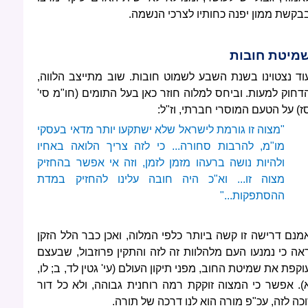
בקשת ממון יפנה כחותיו לצרכי הנשמה.
מיטת חובות
וד נצטוינו בשנת השבע לשמוט חובות. שוב מתייצב הלווה,
דחוק למעות. וביחס למלוה חוזר כאן בעל התומים (חו"מ סי'
ז) על הטעם המוסרי חברתי, וז"ל:
"מצוה זו גורמת לישראל שלא ישתקעו יותר מדאי בעסקי
מו"מ, להרבות סחורה... כי לזה צריך הלואה באחיו
ולהיות נושה ברעהו מזמן לזמן, וזה אי אפשר בהחזיק
מצוה זו... וא"כ היה חובה עלינו להחזיק במדת
ההסתפקות..."
מנם דרישה זו קשה ביותר כלפי המלוה, ואכן כבר הלל הזקן
אה כי נמנעו העם מלהלוות זה לזה והתקין פרוזבול, שבעצם
וקפת את שמיטת החוב, מפני תיקון העולם (עי' גטין לד, ב; לו,
). אפשר כי המצוה זוקקת רמה רוחנית גבוהה, ולא כל דור
וכה לזה, עכ"פ מורה הוא לנו דרכה של תורה.