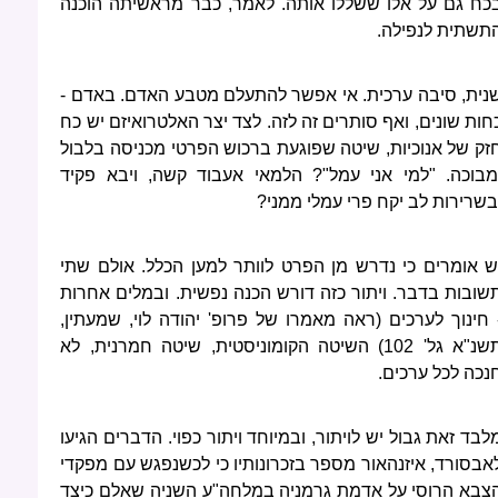
כח גם על אלו ששללו אותה. לאמר, כבר מראשיתה הוכנה
תשתית לנפילה.
נית, סיבה ערכית. אי אפשר להתעלם מטבע האדם. באדם -
חות שונים, ואף סותרים זה לזה. לצד יצר האלטרואיזם יש כח
זק של אנוכיות, שיטה שפוגעת ברכוש הפרטי מכניסה בלבול
מבוכה. "למי אני עמל"? הלמאי אעבוד קשה, ויבא פקיד
בשרירות לב יקח פרי עמלי ממני?
ש אומרים כי נדרש מן הפרט לוותר למען הכלל. אולם שתי
שובות בדבר. ויתור כזה דורש הכנה נפשית. ובמלים אחרות
 חינוך לערכים (ראה מאמרו של פרופ' יהודה לוי, שמעתין,
תשנ"א גל' 102) השיטה הקומוניסטית, שיטה חמרנית, לא
נכה לכל ערכים.
לבד זאת גבול יש לויתור, ובמיוחד ויתור כפוי. הדברים הגיעו
אבסורד, איזנהאור מספר בזכרונותיו כי לכשנפגש עם מפקדי
צבא הרוסי על אדמת גרמניה במלחה"ע השניה שאלם כיצד