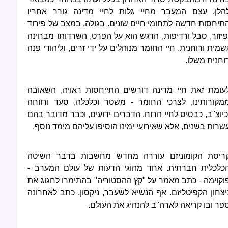
הלן. עצם המעבר מחיי גלות לחיי מדינה גורר אחריו
תיחסות חדשה לתחומי חיים שונים. בגולה, במצב של פירוד
פיזור, סבל ורדיפות, הדגש הוא על הפרט, השרדותו מבחינה
שמית ורוחנית. חיי החומר מנוהלים על ידי זרים, וליהודי פנה
וחנית משלו.
עומת זאת חיי מדינה דורשים התייחסות ראויה, השאובה
מקורותינו, לצרכי החומר - משטר וכלכלה, סעד ורווחה
כיוצ"ב, כבסיס לחיי הרוח. הדברים ידועים, וכבר מדובר בהם
שרות בשנים, אלא שאירועי ימינו הוסיפו עליהם מימד נוסף.
ריסת הקומוניזם עוררה מחדש מחשבות בדבר השיטה
כלכלית חברתית. אחד מהוגי הדעות של עולם המערב -
וקוימה - כתב מאמר על "קץ ההסטוריה" בהתימרו לחגוג את
יצחון הקפיטליזם. אף הנשיא לשעבר, ניקסון, כתב לאחרונה
פר ובו קריאה לארה"ב להנהיג את העולם.