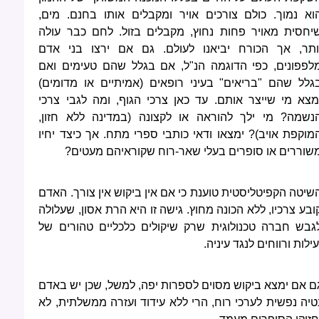
וא נמוך. כולם צורכים אויר ומקבלים אותו בחנם. מים,
יחסית מאויר פחות נחוץ, מקבלים בזול. לחם כבר עולה
ותר, אך הכורח יביאנו לעולם. גם אם ירצו בני אדם
לפפונים, כפי הדוגמה הנ"ל, אם בגלל שהם טעימים ואם
גלל שהם "בריאים" בעיני רופאים (אמיתיים או מדומים)
מצא מי שייצר אותם. עד כאן צרכי הגוף, ומה לגבי צרכי
נשמה? מי ילך להוראה או לקצונה (במדינה ללא חזון,
מוקפת אויב)? ימצאו ודאי כותבי ספרי מתח. אך כיצד יחיו
שוררים או סופרים בעלי שאר-רוח שקוראיהם מעטים?
שיטה הקפיטליסטית טוענת כי אם אין ביקוש אין צורך. האדם
ובע צרכיו, ללא הכונה מחוץ. גישה זו היא הרת אסון, שעלולה
גבש חברה טכנולוגית שרק שיקולים כלכליים טהורים של
עילות ורווחים לנגד עיניה.
ם אם ימצא ביקוש מסוים לספרות יפה, למשל, שכן יש באדם
טיה נפשית לערכי רוח, הרי ללא עידוד ועזרה ממשלתית, לא