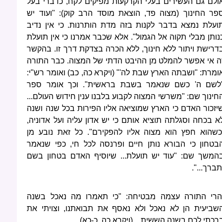
ולם גם העשירים בעלי הקרקעות מפיקים לקח, כדברי בעל
פר החינוך (מצוה פד, הוצאת מוסד הרב קוק): "ועוד יש
ועלת נמצא בדבר לקנות בזה מדת הותרנות. כי אין נדיב
נותן מבלי תקוה אל הגמול". אלא שכבר אמרנו כי אין תועלת
דרישת ויתור ללא חינוך, ללא הכרה בצדקת דרך זו. בהקשר
ה אי אפשר להמלט מן ההיבט הדתי של המצוה. כבר התורה
ומרת: "ושבתה הארץ שבת לה'" (ויקרא כה, כב) ואומר רש"י:
לשם ה' כשם שנאמר בשבת בראשית". וכך אומר ספר
חינוך שם: "משרשי המצוה לקבוע בלבנו ענין חידוש העולם...
יזכור האדם כי הארץ שמוציאה אליו הפירות בכל שנה ושנה
א בכחה וסגלתה תוציא אותם כי יש אדון עליה ועל אדוניה,
כשהוא חפץ הוא מצוה אליו להפקירם". כל זאת נובע מן
בטחון כי הבורא נותן חיים ופרנסה לכל חי, כפי שנאמר
המשך שם: "עוד יש תועלת... שיוסיף האדם בטחון בשם
תברך...".
הרי התורה עצמה מבטיחה: "כי תאמרו מה נאכל בשנה
שביעית הן לא נאכל ולא נאסף את תבואתנו, וצויתי את
רכתי לכם בשנה הששית... (ויקרא כה, כ-כא).