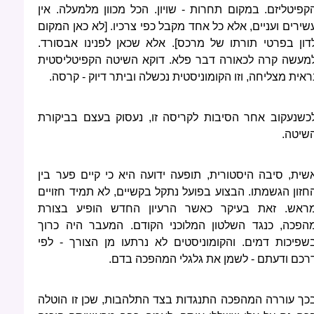
קפיטליזם. במקום תחרות - שויון. הכל מכוון מלמעלה. אין
שירים ועניים, אלא כל אחד מקבל כפי צרכיו. [לא כאן המקום
דון בפרטי תורתו של מרכס]. אלא שכאן לפנינו אבסורד.
מעשה קרה לכאורה דבר פלא. דוקא השיטה הקפיטליסטית
ראית מצליחה, וזו הקומוניסטית נכשלה וביתר דיוק - קרסה.
כשנעקוב אחר הסיבות לקריסה זו, נעסוק בעצם בביקורת
שיטה.
שית, סיבה היסטורית, תופעה ידועה היא כי קיים פער בין
חזון הגשמתו. הבצוע בפועל נתקל בקשיים, לא תמיד חזויים
ראש. זאת בעיקר כאשר הרעיון החדש הופיע בצורת
הפכה, כנגד השלטון המלוכני הקודם. המעבר היה כרוך
שפיכות דמים. והקומוניסטים לא נרתעו מן הצורך - לפי
רכם ודעתם - לשמן את גלגלי המהפכה בדם.
כך עוררה המהפכה התנגדות בצד התלהבות, שכן זו הוטלה