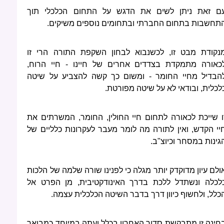
ם זאת ניתן לשים את הדגש על התחום הכלכלי תוך
תחשבות בתחום החברתי ובתחומים נוספים משיקים.
נקודת מבט זו, לכשנבוא לבחון השקפת התורה הרי זו
כאורה מתמקדת בצדדים אחרים של חיינו - חיי הרוח,
הבדיל מחיי החומר - ומשום כך קשה להצביע על שיטה
לכלית, ובודאי לא על שיטה מפורטת.
ו שייכת לכאורה לתחום חיי החולין, החומר, המשרתים את
יי הקדש, ואין לתורה מה לומר מעבר לעקרונות כלליים של
גינות במסחר וכיוצ"ב.
ולם עיון מדוקדק יותר מגלה כי לפנינו שורה שלמה של הלכות
לכלה ונשתדל ללכת בדרך האינודקטיבית, מן הפרט אל
כלל, ולחשוף כיוון דרך בדבר השיטה הכלכלית עצמה.
חינה זו מתבקשת סדור האחרון בכלל ועתה במיוחד כמבואר