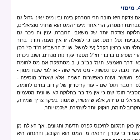
מיסוי
ם צדקה היא חובה הרי המרחק בינה ובין מיסוי אינו גדול גם
בחינת המטרה, הרי אחד מיעדי המס הוא שרותי סוציאליים,
חלוקה צודקת יותר של משאבי החברה. ענין זה ניכר גם
קביעת נטל המס. אם כי לשאלה זו אין מענה תורני ברור
תלוי הוא ברצון הקהל (עי' למשל, שו"ת הרשב"א ח"ד סי' רס)
רי מופיעים בדברי חז"ל מספר עקרונות מנחים. ושוב ניכרת
אן דרך האמצע. הגמ' בב"ב ז, ב מסתפקת אם מס לחומת
עיר נגבה לפי נפשות - מס אישי שוה - או לפי שבח ממון -
פי העושר, ועונה כאפשרות השניה, אלא שאח"כ מוסיפה -
פי הסבר תוס' שם - עוד קריטריון של קירוב בתים לחומה.
סביר תוס' שם כי אין מדובר בחלוקה לא שויונית מטעמים
וציאליים גרידא, אלא שהעשיר, שממונו בעיקר צריך שמירה,
הקרוב לחומה, הזקוק יותר לשמירה, ישלמו יותר.
ין כאן המקום להיכנס לפרט הדעות והגוונים, אך העולה מן
אמור כי עקרון ההנאה מן המס הוא הקובע, וההנחה היא