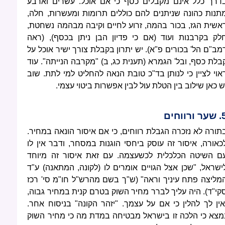
דרך כלל אינם מקבלים כסף כי אם אוכל. עשרים וארבע
תנות כהונה שניתנים להם כוללים תרומות ומעשרות, חלה,
אשית הגז, בכור בהמה, זרוע לחיים וקיבה מבהמה נשחטת,
לק בקרבנות ועוד (אם כי פדיון הבן ניתן בכסף), (ראה
מב"ם הל' בכורים פ"א). יש יתרון בקבלת צורך ישיר אוכל על
בלת כסף, ובל' הגמרא (תענית כג, ב) "מקרבה הנייתה". עוד
אוי לציין כי לנותן בד"כ טובת הנאה להחליט למי לתת. שוב
ש כאן שילוב בין הטלת עול לבין אפשרות ביטוי עצמי.
 ורווחים
תורה לא נזכרה הגבלת רווחים, כי אם איסור הונאה במחיר.
כאורה, איסור זה עוסק ביחסי הוגנות במסחר, ודבר אין לו
ם השיטה הכלכלית לכשעצמה. עם זאת איסור זה מיוחד
ישראל, "שכן אצל הגויים אומרים לו (לקונה, המתאנה) ע"ד
מליצה פתח עיניך וראה" (ש"ך בשם מהרש"ל חו"מ סי' רכז
קי"ד). היה עליך לברר מחיר השוק בטרם קנית במחיר גבוה,
אין לך להלין כי אם על עצמך. "יזהר הקונה" בניסוח אחר.
מצא כי הלכה זו בישראל מבטיחה במדת מה כי מחיר השוק