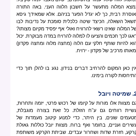
מצא המלוה מתעשר על חשבון הלווה העני. באה התורה
אוסרת רבית, כך לא יגדל הפער בניהם. אלא שמאידך גיסא
שאל השאלה, הכיצד שיטה כלכלית סומכת על נדיבות לבו
ל המלוה שאינו רשאי להרוויח ואולי אף יפסיד מקיום מצותו?
אגו לכך חכמים והציעו לו למלוה להרויח במדה מבוקרת. יכול
וא להיות שותף חלקי עם הלוה (מחצה מלוה ומחצה פקדון)
מאותו מרכיב של פקדון - ירויח.
ין כאן המקום להרחיב דברים בנידון. נגע בו להלן תוך כדי
תיחסות לקורה בימינו.
טה ויובל
ם מצוות אלו מורות על קיומו של רכוש פרטי, יזמה ותחרות,
שיית רווחים גם ע"ח הזולת. כל זאת בצורה מוגבלת,
טעמים שונים, בין היתר, כדי למנוע קיטוב מעמדות של
שירים ועניים, בחומר ואף ברוח. מצוות יובל כוללות גאולת
רקע, חזרת שדות ושחרור עבדים. שביתת הקרקע משותפת