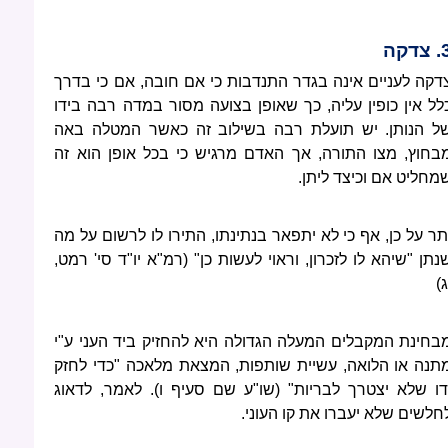
צדקה
דקה לעניים אינה בגדר התנדבות כי אם חובה, אם כי בדרך
לל אין כופין עליה, כך שאופן בצועה מסור במדה רבה בידו
ל הנותן. יש תועלת רבה בשילוב זה כאשר המטלה באה
בחוץ, מצו התורה, אך האדם מרגיש כי בכל אופן הוא זה
מחליט אם וכיצד ליתן.
תר על כן, אף כי לא יתפאר בנתינתו, התירו לו לרשום על מה
נתן "שיהא לו לזכרון, וראוי לעשות כן" (רמ"א יו"ד סי' רמט,
ג)
בחינת המקבלים המעלה הגדולה היא להחזיק ביד העני ע"י
תנה או הלואה, עשיית שותפות, המצאת מלאכה "כדי לחזק
דו שלא יצטרך לבריות" (שו"ע שם סעיף ו). לאמר, לדאוג
חלשים שלא יעברו את קו העוני.