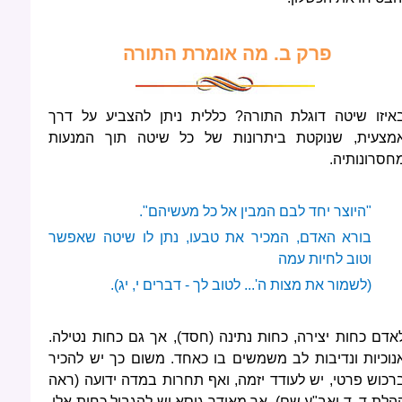
פרק ב. מה אומרת התורה
איזו שיטה דוגלת התורה? כללית ניתן להצביע על דרך
מצעית, שנוקטת ביתרונות של כל שיטה תוך המנעות
חסרונותיה.
"היוצר יחד לבם המבין אל כל מעשיהם".
בורא האדם, המכיר את טבעו, נתן לו שיטה שאפשר
וטוב לחיות עמה
(לשמור את מצות ה'... לטוב לך - דברים י, יג).
אדם כחות יצירה, כחות נתינה (חסד), אך גם כחות נטילה.
נוכיות ונדיבות לב משמשים בו כאחד. משום כך יש להכיר
רכוש פרטי, יש לעודד יזמה, ואף תחרות במדה ידועה (ראה
הלת ד, ד ואב"ע שם). אך מאידך גיסא יש להגביל כחות אלו,