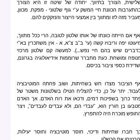
לישית, הצורך בתיווך. יחודה של שיטה זו היא הצורך
התערבות הכוונת חיי המשק ע"י גוף שלטוני - מפקח, מכוון,
עביר מזה לזו ומתווך בין אמצעי הייצור והנזקקים להם.
אף אם הייתה כוונתו של אותו שלטון לטובה, הרי ככל מתווך,
יעוטו יפה וריבויו קשה (עי' ב"ב צ"א, א - אין משתכרין בא"י
דברים שיש בהם חיי נפש...). למעשה קם שלטון מרכזי
נופח ומושחת. כעת מתברר שרוממות אידיאולוגיה בגרונם,
שדידת כספי ציבור בכיסם.
ף הציבור מצדו חש בשחיתות, ושוב פחתה המוטיבציה
עבוד. יתר על כן, כדי להצליח הטילו בשלטונות משטר של
חד כרוך בשפיכות דמים, ודכאו את רוח האדם. אך האדם
טבעו בן חורין הוא, "עבדי הם, ולא עבדים לעבדים", ויצר
חופש מוכרח היה להתפרץ.
ך חברו שחיתות ודיכוי, חוסר מוטיבציה וחוסר יעילות,
הבטיחו את הכשלון.