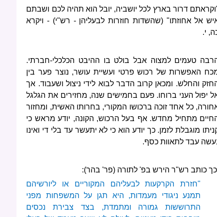
וקראתם דרור בארץ לכל יושביה, יובל הוא תהיה לכם ושבתם
יש אל אחוזתו" (שהשדות חוזרות לבעליהן - רש"י) - ויקרא
ה, י.
רבה טעמים למצוה אבל בולט בו ההיבט הכלכלי-חברתי.
כח האפשרות של רכוש פרטי ועשיית עושר, נוצר פער בין
חזק והחלש. ומכאן קרוב הדבר לבוא לידי ניצול ושעבוד. אך
ל יפול העני ברוחו. פעם בחמישים שנה, מחזירים את הגלגל
חורה, כל אחד זוכה ברכושו המקורי, בחרותו האשית, ומחזור
חיים מתחיל מחדש. אף בעל הרכוש, הקונה, יודע מראש כי
ניתו מוגבלת לזמן. כך יודע הוא כי לא יתעשר עד בלי די ואינו
עשה עבד לתאוות כסף.
כך כותב רש"ר הירש בפ' לתורה (פר' בהר):
"חזרת הקרקעות לבעליהם המקוריים או ליורשיהם
תמנע ניגודי מעמדות, היא תגן על המשפחות מפני
התרוששות גמורה ומתמדת, בצד צבירת נכסים