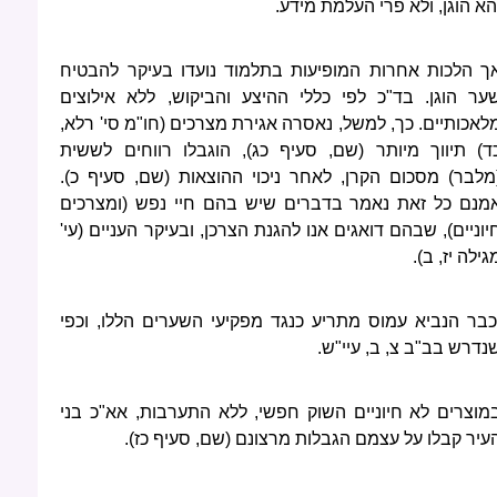
הא הוגן, ולא פרי העלמת מידע.
ך הלכות אחרות המופיעות בתלמוד נועדו בעיקר להבטיח
ער הוגן. בד"כ לפי כללי ההיצע והביקוש, ללא אילוצים
לאכותיים. כך, למשל, נאסרה אגירת מצרכים (חו"מ סי' רלא,
ד) תיווך מיותר (שם, סעיף כג), הוגבלו רווחים לששית
מלבר) מסכום הקרן, לאחר ניכוי ההוצאות (שם, סעיף כ).
מנם כל זאת נאמר בדברים שיש בהם חיי נפש (ומצרכים
יוניים), שבהם דואגים אנו להגנת הצרכן, ובעיקר העניים (עי'
גילה יז, ב).
כבר הנביא עמוס מתריע כנגד מפקיעי השערים הללו, וכפי
נדרש בב"ב צ, ב, עיי"ש.
מוצרים לא חיוניים השוק חפשי, ללא התערבות, אא"כ בני
עיר קבלו על עצמם הגבלות מרצונם (שם, סעיף כז).