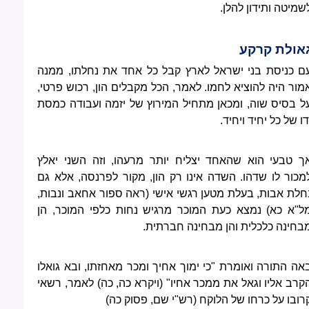
שמיטה ותידון להלן.
אולת קרקע
ם כניסת בני ישראל לארץ קבל כל אחד את נחלתו, ממנה
מור היה להוציא לחמו. לאמר, הכל מקבלים הון, רכוש פרטי,
ל בסיס שוה, ומכאן מתחיל המירוץ של יזמה ועבודה כמסת
דו של כל יחיד ויחיד.
ך טבעי הוא שהאחד יצליח יותר מרעהו, וזה השני יאלץ
מכור לו שדהו. השדה אינו רק הון, מקור לפרנסה, אלא גם
חלת אבות, בעלת מטען רגשי אישי (ראה ספור אחאב ונבות,
ל"א כא) נמצא כעת המוכר מרגיש נחות כלפי המוכר, הן
בחינה כלכלית והן מבחינה חברתית.
אה התורה ואומרת "כי ימוך אחיך ומכר מאחזתו, ובא גואלו
קרב אליו וגאל את ממכר אחיו" (ויקרא כה, כה) לאמר, רשאי
רובו על כרחו של הלוקח (רש"י שם, פסוק כה)