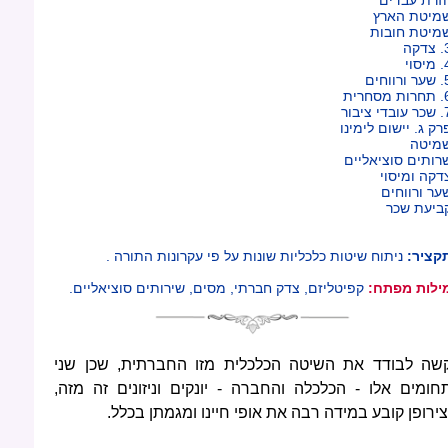
מיטת הארץ
מיטת חובות
דקה
יסוי
ורווחים
 מסחרית
בדי ציבור
רק ג. יישום לימינו
מיטה
רותים סוציאליים
דקה ומיסוי
ער ורווחים
ביעת שכר
קציר:
ניתוח שיטות כלכליות שונות על פי עקרונות התורה .
ילות מפתח:
קפיטליזם, צדק חברתי, מסים, שירותים סוציאליים.
שה לבודד את השיטה הכלכלית מזו החברתית, שכן שני
חומים אלו - הכלכלה והחברה - יונקים וניזונים זה מזה,
צירופן קובע במידה רבה את אופי חיינו ומגמתן בכלל.