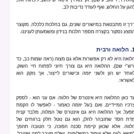
הגן על החלש, ואף לעודד נדיבות לב.
רך זו מתבטאת במישורים שונים, גם בהלכות כלכלה. מקוצר
מצע נסקור בקצרה מספר הלכות בנידון ומשמעותן לעניננו.
אה ורבית
לואה היא לא רק אפשרות אלא גם מצוה (ראה שמות כב, כד
רש"י שם). ההלואה היא גם צורך חיוני לפתוח חיי השוק.
אחד יש הון ולשני יזמה וכישורים לייצור, אך נזקק הוא
אשראי.
ד כאן ההלואה היא אינטרס של הלווה. אם עני הוא - לספק
רכיו המיידיים, ואם בעל יוזמה כאמור - לאפשר לו הקמת
פעל. אך ההלואה היא גם אינטרס של המלוה, מלבד קנית
דת חסד שתובהר להלן, הוא גם נוטל חלק ברווחים של
לווה. אלא שכאן קיימת סכנה הפוכה, כי הטובה תהפך
משא. לווה שלא יעמוד בתשלומים, ישלם מעבר למה שקיבל.