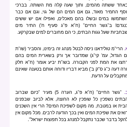
אחד ששתה מהמים, ותוך שעה קלה מת השותה. בברכי
וסף החמיר מאוד, גם אם המים הם של גוי, וגם אם כבר
שתמשו במים ובשלו בהם מאכלים, ואפילו אם יש ששים
נגדם! ב"גשר החיים" (ח"א פ"ג סעיף ח') התיר מים
בחביות שעל גגות הבתים, כי הם מחוברים למים שבקרקע.
.
הרי"מ טולידאנו ניסה לבטל מנהג זה בימינו, והסביר (שו"ת
ם הגדול, עמ' קי"ג) שמדובר אך ורק בשארית המים בהם
חצו את המת לפני הקבורה. בשו"ת יביע אומר (ח"א חלק
ורה דעה כ"ג ס"ק ב') מביא דבריו ודוחה אותם בטענה שאינם
תקבלים על הדעת.
.
"גשר החיים" (ח"א פ"ג, הערה 5) מעיר "כיום שברוב
בתים נשפכין כל שופכין לא החוצה, אלא לביוב שבפנים
בית או במטבח, מה מקום לשפיכת המים? הרי אין השכנים
ואים את שפיכת המים ואין בכך הודעה לרבים. מכל מקום אין
הקל בדבר שכבר נתקבל למנהג בכל תפוצות ישראל".