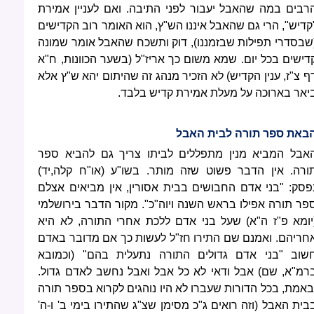
רבים במה שהאבל יעבור לפני התיבה. ואם לעניין אמירת
קדיש", הרי גם שהאבל איננו הש"ץ, הוא האומר רוב הקדישים
שבסדרי תפילות שבזמננו), דוק ותשכח שהאבל אומר שמונה
דישים בכל יום. שמא משום כך אריז"ל (בשער הכוונות, ח"א
ף צ"ז, ענין הקדיש) לא הזכיר מנהג זה שהיתום יהא ש"ץ אלא
יאר בארוכה על מעלת אמירת קדיש בלבד.
באת ספר תורה לבית האבל
אבל המביא מנין מתפללים לביתו צריך גם להביא ספר
ורה. אין הדבר פשוט שזה מותר. בשו"ע (או"ח קלה,יד)
פסק: "בני אדם החבושים בבית אסורין, אין מביאים אצלם
פר תורה אפילו בראש השנה ויוה"כ". מקור הדבר בירושלמי
יומא פ"ז ה"א) שעל בני אדם ללכת אחרי התורה, לא היא
חריהם. ואמנם שם התירו חז"ל לעשות כך אם מדובר באדם
שוב "בני אדם גדולים התורה נתעלית בהם" (וכמובא
רמ"א, שם) אבל ודאי לא כל אבל ואבל נחשב לאדם גדול.
באמת, בכל הדורות שעברו לא היו נוהגים לקרוא בספר תורה
בית האבל (וזה רואים ג"כ מסימן שצ"ג שהתירו בימי ב' ו-ה'