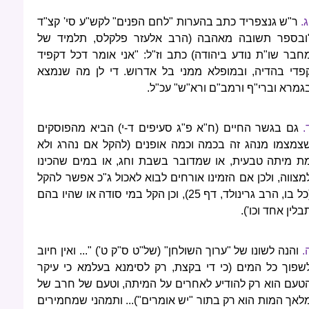
.
ר"ש גנצפריד כתב בהערות "לחם הפנים" לקש"ע סי' קצ"ד
ובספר תשובה מאהבה (הרב אלעזר פלקלס, תלמיד של
חבר שו"ת נודע ביהודה) כתב וז"ל: "אני אומר דכל דקפיד
פדי בהדיה, ובמופלא ממני בל אדרוש. די לן מה שנמצא
גמרא וברי"ף ורמב"ם ורא"ש" עכ"ל.
.
גם בגשר החיים (ח"א פ"ג סעיפים ד-י) הביא מהפוסקים
צמצמו מנהג זה בכמה וכמה אופנים (להקל אם נהרג ולא
ת מיתה טבעית, או שמדובר בשבת וחג, או במים שהכינו
מצווה, ולכן אם הזמינו אורחים לבוא לאכול ג"כ אפשר להקל
(כל בו, הרב גרינולד, דף 25), וכן הקל במי סודה או שהיו בהם
בלין אחד וכו').
.
והנה לשונו של "ערוך השולחן" (של"ט ס"ק ט') "... ואין חיוב
שפוך כל המים (כי די בקצת, רק לסימנא בעלמא כי עיקר
טעם הוא רק להודיע לאחרים על המיתה, וטעם של חרב של
לאך המות הוא רק בתור "יש אומרים")... ותמהני שמחמירים