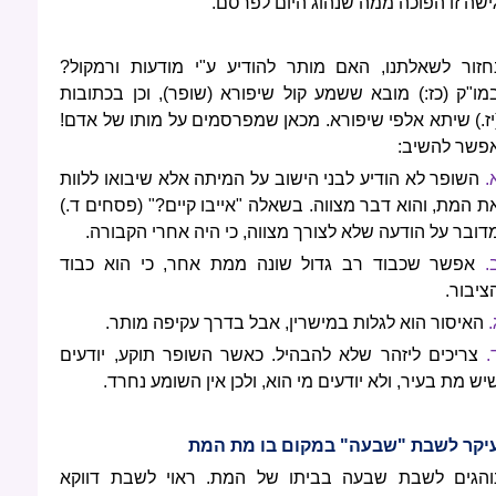
ישה זו הפוכה ממה שנהוג היום לפרסם.
חזור לשאלתנו, האם מותר להודיע ע"י מודעות ורמקול?
מו"ק (כז:) מובא ששמע קול שיפורא (שופר), וכן בכתובות
יז.) שיתא אלפי שיפורא. מכאן שמפרסמים על מותו של אדם!
פשר להשיב:
.
השופר לא הודיע לבני הישוב על המיתה אלא שיבואו ללוות
ת המת, והוא דבר מצווה. בשאלה "אייבו קיים?" (פסחים ד.)
דובר על הודעה שלא לצורך מצווה, כי היה אחרי הקבורה.
.
אפשר שכבוד רב גדול שונה ממת אחר, כי הוא כבוד
ציבור.
.
האיסור הוא לגלות במישרין, אבל בדרך עקיפה מותר.
.
צריכים ליזהר שלא להבהיל. כאשר השופר תוקע, יודעים
יש מת בעיר, ולא יודעים מי הוא, ולכן אין השומע נחרד.
יקר לשבת "שבעה" במקום בו מת המת
והגים לשבת שבעה בביתו של המת. ראוי לשבת דווקא