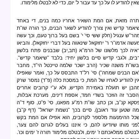
אין להודיע לו על כך עד עבור ל' יום, כדי לא לבטלו מלימודו.
תרה מזאת, אם המת השאיר אחריו כמה בנים, די באחד
יאמר קדיש ואין צורך להודיע לשאר הבנים, כך הורה שו"ת
הר"ש ענגיל (חלק ששי סי' י' בשם בעל ברוך טעם, וכך עשה
עשה אדמו"ר ר' יחזקאל שינאווה בעל דברי יחזקאל). והביאו
איה לכך מלשונו של הרמ"א (תב,יב) שבבנים פתח בלשון
בים, ולגבי קדיש סיים בלשון יחיד: בלבד "שיאמר קדיש".
בשו"ת משנה שכיר (הרב ישכר שלמה טייכטל הי"ד, מחבר
אם הבנים שמחה") סי' רל"ד התבסס על כך, ואמר שאפילו
ין להודיע לאחיו של המת, כי במסכת כלה (פ"ד) נמסר שרק
הבן יש תועלת באמירת הקדיש, ולא ע"י קרובים אחרים
הסבר זה הוזכר בשדי חמד, אספת דינים, מערכת אבלות,
סקא קנ"ב, וכן כתב שו"ת רמ"ע מפאנו, סי' פ"ט, סוף ד"ה
מה שטען עוד ראובן). סיים בכך "נשמת ישראל" (דף ק"ב)
כל ההימנעות מלספר לקרובים, הוא אפילו אם המת בקש
פני מותו שיודיעו להם, כי איננו בעלים לגרום להם צער,
לבטלם ממלאכתם ז' ימים, ולבטלם מלימוד תורה ז' ימים וכו'.