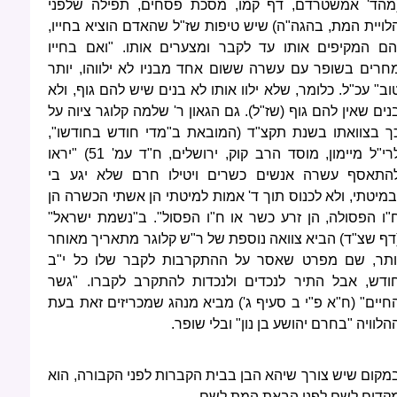
מהד' אמשטרדם, דף קמו, מסכת פסחים, תפילה שלפני
לויית המת, בהגה"ה) שיש טיפות שז"ל שהאדם הוציא בחייו,
הם המקיפים אותו עד לקבר ומצערים אותו. "ואם בחייו
חרים בשופר עם עשרה ששום אחד מבניו לא ילווהו, יותר
וב" עכ"ל. כלומר, שלא ילוו אותו לא בנים שיש להם גוף, ולא
נים שאין להם גוף (שז"ל). גם הגאון ר' שלמה קלוגר ציוה על
ך בצוואתו בשנת תקצ"ד (המובאת ב"מדי חודש בחודשו",
לרי"ל מיימון, מוסד הרב קוק, ירושלים, ח"ד עמ' 51) "יראו
התאסף עשרה אנשים כשרים ויטילו חרם שלא יגע בי
במיטתי, ולא לכנוס תוך ד' אמות למיטתי הן אשתי הכשרה הן
"ו הפסולה, הן זרע כשר או ח"ו הפסול". ב"נשמת ישראל"
דף שצ"ד) הביא צוואה נוספת של ר"ש קלוגר מתאריך מאוחר
ותר, שם מפרט שאסר על ההתקרבות לקבר שלו כל י"ב
ודש, אבל התיר לנכדים ולנכדות להתקרב לקברו. "גשר
חיים" (ח"א פ"י ב סעיף ג') מביא מנהג שמכריזים זאת בעת
הלוויה "בחרם יהושע בן נון" ובלי שופר.
מקום שיש צורך שיהא הבן בבית הקברות לפני הקבורה, הוא
קדים לשם לפני הבאת המת לשם.