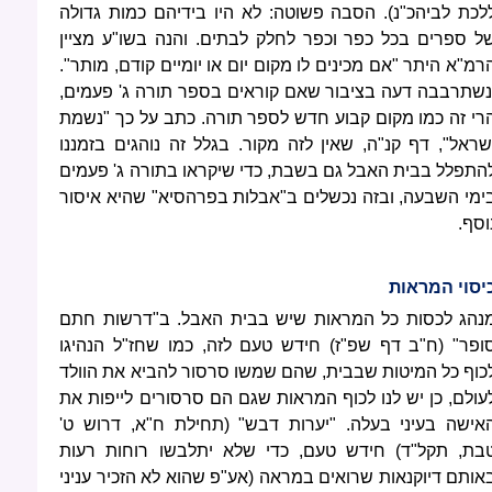
לכת לביהכ"נ). הסבה פשוטה: לא היו בידיהם כמות גדולה
ל ספרים בכל כפר וכפר לחלק לבתים. והנה בשו"ע מציין
רמ"א היתר "אם מכינים לו מקום יום או יומיים קודם, מותר".
נשתרבבה דעה בציבור שאם קוראים בספר תורה ג' פעמים,
רי זה כמו מקום קבוע חדש לספר תורה. כתב על כך "נשמת
שראל", דף קנ"ה, שאין לזה מקור. בגלל זה נוהגים בזמננו
התפלל בבית האבל גם בשבת, כדי שיקראו בתורה ג' פעמים
ימי השבעה, ובזה נכשלים ב"אבלות בפרהסיא" שהיא איסור
וסף.
יסוי המראות
נהג לכסות כל המראות שיש בבית האבל. ב"דרשות חתם
ופר" (ח"ב דף שפ"ז) חידש טעם לזה, כמו שחז"ל הנהיגו
כוף כל המיטות שבבית, שהם שמשו סרסור להביא את הוולד
עולם, כן יש לנו לכוף המראות שגם הם סרסורים לייפות את
אישה בעיני בעלה. "יערות דבש" (תחילת ח"א, דרוש ט'
בת, תקל"ד) חידש טעם, כדי שלא יתלבשו רוחות רעות
אותם דיוקנאות שרואים במראה (אע"פ שהוא לא הזכיר עניני