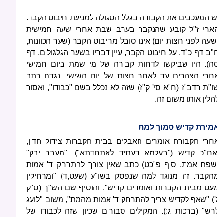
ש המעכבים את הקבורה בגלל הסגולה למניעת חיבוט הקבר.
ארי ז"ל קובע שהנקבר בערב שבת אחרי שעה חמישית
שעה לפני חצות יום) אינו סובל מחיבוט הקבר (שער הכוונות,
"ב דף כ"ד. על חיבוט הקבר, עיין דבריו בשער הגלגולים, דף
ה). היו שביקשו לדחות קבורה של מי שמת ביום חמישי
חרי הצהרים עד לאחר חצות של יום השישי. נגדם כתב
ו"ת רדב"ז (ח"א סי' ק"ז) שזה לא נכלל בשם "כבודו", ואסור
הלין אותו משום זה.
מירת קדיש סמוך למת
חרי הקבורה אומרים האבלים בבית הקברות צידוק הדין,
אח"כ קדיש ("בעלמא דעתיד לאתחדתא"). "מעבר יבק"
שפת אמת, סוף פ"כט) כתב שאין צורך להתרחק ד' אמות
הקבר. זה מנוגד למה שנפסק בשו"ע (שעט,ד) "ומרחיקין
עט מבית הקברות ואומרים קדיש". והוסיף שם הש"ך (ס"ק
') "שאף לקדיש צריך להתרחק ד' אמות מהמת", משום "לועג
רש" (ברכות ג:). המקילים סבורים שכיון שזה לכבודו של