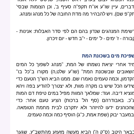
דברים, עיין שו"ע או"ח תקפ"ה סעיף ב', וכן הצומות שבסי'
ק"פ שם). ויש להבהיר מה מדת החובה של כל מנהג ומנהג.
שימת המנהגים שנדון בהם הם לפי סדר האבלות: אנינות -
בורה - ז' ימים - ל' ימים - י"ב חדש - יום זיכרון.
פיכת מים בשכונת המת
יד אחרי יציאת נשמתו של המת, "מנהג לשפוך כל המים
שאובים שבשכונת המת" (שו"ע שלט,ה) מקורו ב"כל בו"
קדמון, וכמה טעמים נאמרו שם. ממנו הביא הש"ך הטעם כדי
ידעו הכל שיש בו מקרה מוות, ולא יצטרך להודיע בפה ויהא
וציא דיבה. ועוד: שמלאך המוות מפיל במים טיפת דם המות
"כ. באבודרהם (סף הל' ברכות) הציע טעם אחר: כדי
הכוהנים ידעו להיזהר ולא יתקרבו לבית מחמת הטומאה.
במעבר יבוק (שפת אמת, כ"ג) הוסיף כמה וכמה טעמים.
באר היטב (ס"ק ה') הביא מעשה מזעזע מהתשב"ץ, שגער