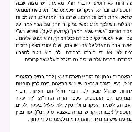
הדורות לא הוסיפו לדברי חז"ל מאומה, ויש מצוה שבה
תוספת מרובה על העיקר עד שכמעט כולה מלובשת ממנהגי
שראל. אחת המצוות דרבנן, שרבו בה המנהגים, היא מצוות
אבלות. ויש לכך מניע נפשי עמוק. ר' יוחנן וגם אביי אמרו על
יבוד הורים: "אשרי שלא חמאן" (קידושין לא,ב). ופירש רש"י
ם: "שאי אפשר לקיים כבודם ככל הצורך, והוא נענש עליהם".
אשר אדם מתאבל על אביו או אמו, יש לו יסורי מצפון בזוכרו
מה לא יצא ידי חובתו בכבודם. ולכן הוא נוטה להפריז
כבודם. דברים אלה שייכים גם באבלות על שאר קרובים.
מאמר זה נבחן את מנהגי האבלות שאין להם בסיס במאמרי
ז"ל, ונעיין באלה שנראה שיש אי התאמה בינם לבין הנהגות
חרות שחז"ל קבעו לנו. דברי חז"ל הם העיקר, ודברי
מנהגים הם התוספת, שכבר הורה החיד"א: "זה עיקר
עבודה, לשמור העיקרים ולהוסיף, ולא לזלזל בעיקר ולקיים
תוספת" (עבודת הקודש, מורה באצבע, ס"ק רמ"ו). עוד נציין
נהגים שיש בהם זרות והם גורמים לפעמים לידי גיחוך.