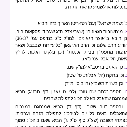
ברית מילה, פדיון הבן או סעודת סיום, ולא להשתתף
תפילות או לשמוע קריאת התורה.
"נשמת ישראל" (עמ' רטז-ריט) האריך בזה והביא
.
מ"תשובות הגאונים" (שערי צדק ח"ג שער ד' פסקאות ב-ה,
וכן הובא ב"אוצר הגאונים" למו"ק כ"ג בנדפס עמ' 36-37)
ודיע הרב שלום וכן הרב האי גאון "כל עיירות שבבבל ושאר
רצות מתפללין בבית הכנסת" (וכן בלקוטי הלכות לרי"ץ
יאות, הל' אבל, עמ' נ"א).
.
כן הוא גם בריטב"א למו"ק שם.
.
וכן ברוקח (הל' אבלות, סי' שטז)
.
וכן בשו"ת תשב"ץ (ח"ב סי' מ"ד).
.
הספר "כתר שם טוב" (לריו"ט גאגין, דף תרנ"ג) הביא
מנהגם שהאבל בא לביהכ"נ לתפילת שחרית.
.
ובספר "נוה שלום" (דף ד') מביא שמנהגם במצרים
האבלים באים כל יום לביהכ"נ לתפילת מנחה וערבית.
פתחי תשובה (שצ"ג סוף ס"ק ג') הביא שאם ביהכ"נ סמוך