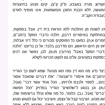
קודש, מורה באצבע, ס"ק ק"צ). קיום מנהג בחיצוניות
מעשה, ללא הבנת התוכן והמשמעות, אינו מוסיף לאדם
עבודת הקב"ה.
ין לשנות מן ההלכות ללא הוראת בית דין. אבל בספקות,
במחלוקת באיסורים דרבנן, הלכה כדברי המקל (רמב"ם,
מרים א,ה). כמעט כל הפוסקים סבורים כי כלל דיני אבלות,
וץ מן היום הראשון, הם מדרבנן בלבד; על כן בדיוננו "הלכה
דברי המקל באבל" (עירובין מו,א). לכן, כאשר אנו דנים
ספקות במנהגים, עלינו גם לנקוט הכרעה לקולא.
יצד נדע מה הוא דין ומה הוא מנהג? שמא לשם כך הגדיר
רמב"ם את איסורי ה"שבעה": "אלו דברים שהאבל אסור
הם... לספר ולכבס ולרחוץ... הכל אחד עשר דבר" (אבל,
,א). וכן בנוגע ל"שלושים" הגדיר במדויק "הכל חמשה
ברים" (אבל, ו,ב). כלומר, כל מה שלא נכלל ברשימות שלו,
וא מנהג. הציבור קבל על עצמו, והציבור יכול גם לנטוש מנהג
כמו המנהג לצום בערב ראש השנה, שניטש ללא אומר