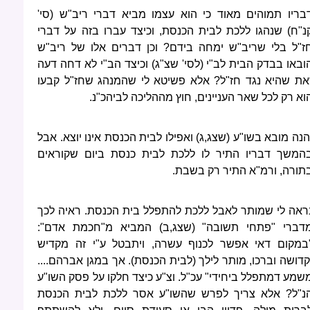
בריו תמוהים מאוד כי הוא עצמו מביא דברי ריב"ש (סי'
נ"ח) שנהגו ללכת לבית הכנסת, וכיצד עברו בזה על דברי
ז"ל בלי שריב"ש ימחה בידם? וכן דברים אלו של ריב"ש
ובאו בבדק הבית לב"י (לסי' שצ"ג) וכיצד הב"י לא דחה דעה
את שהיא נגד חז"ל? אלא פשיטא לי שהמנהג שחז"ל קבעו
וא רק לכל שאר העניינים, חוץ מההליכה לביהכ"נ.
הנה מובא בשו"ע (שצג,ג) ואפילו לבית הכנסת אינו יוצא. אבל
המשך דבריו התיר לו ללכת לבית כנסת ביום שקוראים
תורה, ורמ"א התיר רק בשבת.
ראה לי שמותר לאבל ללכת להתפלל בית הכנסת. ראיה לכך
דברי "פתחי תשובה" (שצג,ב) המביא מ"חכמת אדם":
במקום דאי אפשר לכנוף עשרה, ויתבטל ע"י זה מקדיש
קדושה וברכו, מותר לילך (לבית הכנסת). אך במגן אברהם....
שמע דמתפלל ביחידי" עכ"ל. וצ"ע כיצד חלקו על פסק השו"ע
נ"ל? אלא צריך לפרש שהשו"ע אסר ללכת לבית הכנסת