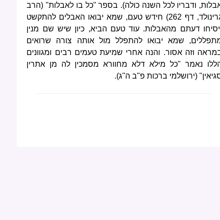
בלות, ודבריו לכל השנה כולה). בספר "כל בו לאבלות" (הרב
גרינולד, דף 262) חידש טעם, שמא יבואו האבלים להתקשט
יסיחו דעתם מהאבלות. עוד טעם הביא, כיון שיש שם מנין
תפללים, שמא יבואו להתפלל מול אותה צורה שרואים
מראה וזה אסור. והנה אחרי שמיעת טעמים רבים ומגוונים
ללו נאמר "כל מילא דלא מחוורא מסמכין לה מן אתרין
גיאין" (ירושלמי ברכות פ"ב ה"ג).