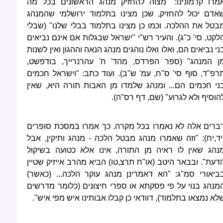
מרו קדמונינו: "מצוה להחזיק מנהג הראשונים בכל מה
אדם יכול להחזיק, שכן מצינו בתלמוד ירושלמי שהמנהג
בטל את ההלכה. וכמו כן מצינו בתלמוד בבלי שלנו" (שבלי
לקט, סי' כ"ג). והעיר רש"י "ישראל שבגלות אם אינם נביאים
ני נביאים הם, ואלו ואלו נוהגים מנהג הנאה וההגון ואין לשנות
ן המנהג" (ספר הפרדס, מהד' ח' עהרנרייך, בודפשט,
רפ"ד, סוף סי' ס"ח, עמ' ש"ב). ועוד כתב: "וישראל חכמים
ני חכמים הם... ומנהג שלמדו מן האבות תורה היא, שאין
הוסיף ולא לגרוע" (שם, דף רס"ה).
ברים אלה לא נאמרו בכל מקרה. כך אמרו במסכת סופרים
יד,יח): "וזה שאמרו מנהג מבטל הלכה - מנהג ותיקין, אבל
נהג שאין לו ראיה מן התורה, אינו אלא כטועה בשיקול
דעת". ובבאר היטב (או"ח תרצ,טו) הביא מהרב אייזיק שטיין
ביאורי סמ"ג: "הא דאמרינן מנהג עוקר הלכה... (כאשר)
מנהג בנוי על פי פסקתא או ספרי חיצונים (כלומר מדרשים
לא נמצאו בתלמוד), דוודאי כן קבלו אבותינו איש מפי איש".