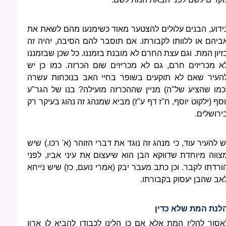
ידוע, הבנים עלולים להצטער מאוד כשימנעו מהם לשאת את
ביהם או ללוותו לקבורתו. אם תוסבר להם הסיבה, יהיה זה
זיון המת. וגם עצת החרם לא מובנת בזמננו. כל שכן שבזמננו
א מכריזים חרם, גם לא מכריזים שום הכרזה. כמו כן יש
העיר שאם לא תוקעים בשופר בחיי האב בנוכחות עשרה
כמו שהציע של"ה) מניין שההכרזה מועילה? בנו של הגר"ע
וסף (ילקוט יוסף, ח"ז דף ע"ז) מביא שמנהג זה נהוג בעיקר רק
ירושלים.
ש להעיר עוד, כי מנהג זה נוגד את דברי הזוהר (א' רכו.) שיש
צווה מיוחדת שדווקא הבן הוא שיעצום את עיני אביו, לפני
ורדתו לקבר. וכן כתב מעבר יבק (אמרי נועם, כז) שיש נייחא
אב שהבן יעסוק בקבורתו.
לנת המת שלא כדין
אסור להלין המת אלא אם כן הלינו לכבודו להביא לו ארון