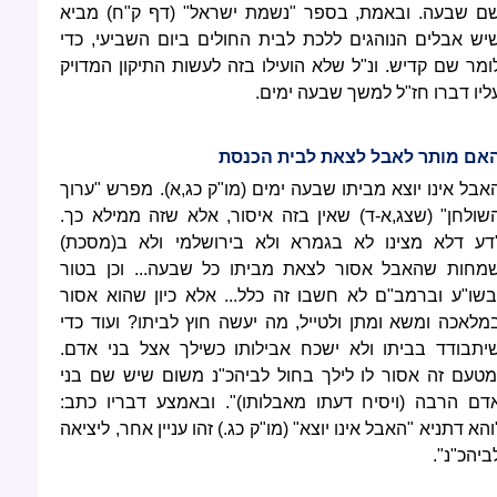
ם שבעה. ובאמת, בספר "נשמת ישראל" (דף ק"ח) מביא
יש אבלים הנוהגים ללכת לבית החולים ביום השביעי, כדי
ומר שם קדיש. ונ"ל שלא הועילו בזה לעשות התיקון המדויק
ליו דברו חז"ל למשך שבעה ימים.
אם מותר לאבל לצאת לבית הכנסת
אבל אינו יוצא מביתו שבעה ימים (מו"ק כג,א). מפרש "ערוך
שולחן" (שצג,א-ד) שאין בזה איסור, אלא שזה ממילא כך.
דע דלא מצינו לא בגמרא ולא בירושלמי ולא ב(מסכת)
מחות שהאבל אסור לצאת מביתו כל שבעה... וכן בטור
בשו"ע וברמב"ם לא חשבו זה כלל... אלא כיון שהוא אסור
מלאכה ומשא ומתן ולטייל, מה יעשה חוץ לביתו? ועוד כדי
יתבודד בביתו ולא ישכח אבילותו כשילך אצל בני אדם.
מטעם זה אסור לו לילך בחול לביהכ"נ משום שיש שם בני
דם הרבה (ויסיח דעתו מאבלותו)". ובאמצע דבריו כתב:
והא דתניא "האבל אינו יוצא" (מו"ק כג.) זהו עניין אחר, ליציאה
ביהכ"נ".