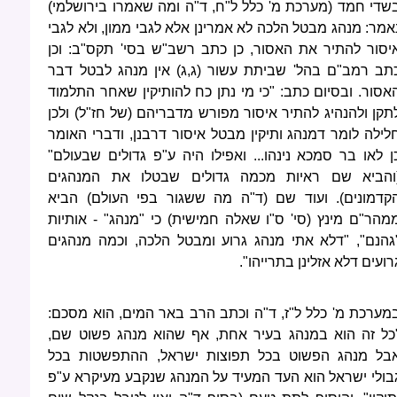
שדי חמד (מערכת מ' כלל ל"ח, ד"ה ומה שאמרו בירושלמי)
אמר: מנהג מבטל הלכה לא אמרינן אלא לגבי ממון, ולא לגבי
יסור להתיר את האסור, כן כתב רשב"ש בסי' תקס"ב: וכן
תב רמב"ם בהל' שביתת עשור (ג,ג) אין מנהג לבטל דבר
אסור. ובסיום כתב: "כי מי נתן כח להותיקין שאחר התלמוד
תקן ולהנהיג להתיר איסור מפורש מדבריהם (של חז"ל) ולכן
לילה לומר דמנהג ותיקין מבטל איסור דרבנן, ודברי האומר
ן לאו בר סמכא נינהו... ואפילו היה ע"פ גדולים שבעולם"
והביא שם ראיות מכמה גדולים שבטלו את המנהגים
קדמונים). ועוד שם (ד"ה מה ששגור בפי העולם) הביא
מהר"ם מינץ (סי' ס"ו שאלה חמישית) כי "מנהג" - אותיות
גהנם", "דלא אתי מנהג גרוע ומבטל הלכה, וכמה מנהגים
רועים דלא אזלינן בתרייהו".
מערכת מ' כלל ל"ז, ד"ה וכתב הרב באר המים, הוא מסכם:
כל זה הוא במנהג בעיר אחת, אף שהוא מנהג פשוט שם,
בל מנהג הפשוט בכל תפוצות ישראל, ההתפשטות בכל
בולי ישראל הוא העד המעיד על המנהג שנקבע מעיקרא ע"פ