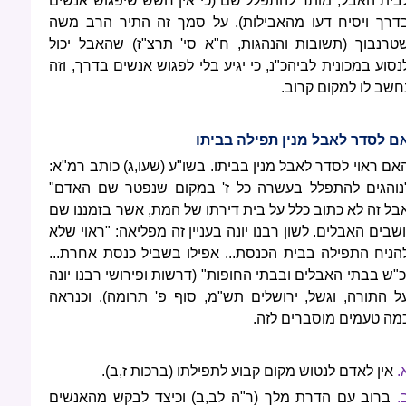
בית האבל, מותר להתפלל שם (כי אין חשש שיפגוש אנשים
דרך ויסיח דעו מהאבילות). על סמך זה התיר הרב משה
טרנבוך (תשובות והנהגות, ח"א סי' תרצ"ז) שהאבל יכול
נסוע במכונית לביהכ"נ, כי יגיע בלי לפגוש אנשים בדרך, וזה
חשב לו למקום קרוב.
ם לסדר לאבל מנין תפילה בביתו
אם ראוי לסדר לאבל מנין בביתו. בשו"ע (שעו,ג) כותב רמ"א:
נוהגים להתפלל בעשרה כל ז' במקום שנפטר שם האדם"
בל זה לא כתוב כלל על בית דירתו של המת, אשר בזמננו שם
ושבים האבלים. לשון רבנו יונה בעניין זה מפליאה: "ראוי שלא
הניח התפילה בבית הכנסת... אפילו בשביל כנסת אחרת...
כ"ש בבתי האבלים ובבתי החופות" (דרשות ופירושי רבנו יונה
ל התורה, וגשל, ירושלים תש"מ, סוף פ' תרומה). וכנראה
מה טעמים מוסברים לזה.
.
אין לאדם לנטוש מקום קבוע לתפילתו (ברכות ז,ב).
.
ברוב עם הדרת מלך (ר"ה לב,ב) וכיצד לבקש מהאנשים