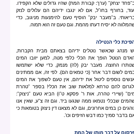
"פחד יצחק" (ערך: קבורת המת) שהיו גדולים שלא הקפידו.
עוד, בחורף בחו"ל, אם לא ינגבו ידיהם הם עלולים לנזק
ריאותי. ב"מעבר יבק" הוסיף טעם להימנעות מניגוב, כדי
המלווה לא יסיח דעתו מהמת. וגם טעם זה הוא תמוה.
פיכת כלי הנטילה
ש מנהג שכאשר נוטלים ידיהם בצאתם מבית הקברות,
אדם הנוטל הופך את הכלי כלפי מטה, למען יזובו המים
נותרו החוצה. מעבר יבק (לה) מנמק, כדי שלא ישתמשו
מים לשום דבר אחר (כי טמאים הם). לפי זה, אם ממתינים
נשים נוספים ליטול את ידיהם, אין טעם לשפוך את המים
לגרום להם טרחא למלאות שוב את הכלי! בספר "טהרת
ים" (שיירי טהרה, אות ר' פסקא ט"ו) הביא טעם "ניצוק":
המים שבכלי נטמאו ממה שנגעו ביד. וגם זה צ"ע, שאין אנו
והגים כן במים אחרונים, וגם לא מצאנו דין ניצוק בטומאות כי
ם בדבר סמיך כמו דבש הזיפים וכו'.
רסום על דבר מותו של המת