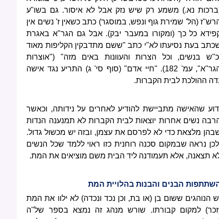
ברכות נא.) משמע רק שיש נזק אבל לא איסור. גם בשו"ע
רש"ז (הל' שמירת גוף ונפש, במוסגר) כתב כשאין ז' נשים אין
פידא כל כך (ומקורו במעבר יבק). אבל גם הגר"א באגרת
כתב בעת נסיעתו לא"י כתב "ששם מתדבקין הקליפות מאוד
כ"ש בנשים, וכל הצרות והעוונות באים מזה" ("אוצרות
הגר"א", עמ' 182). "חיי אדם" (סוף סי' ג) התריע נגד אישה
דה ההולכת לבית הקברות.
דוע שהאישה מתביישת להודיע לאחרים על נידותה, וכאשר
רבה נשים אחרות יוצאות לבית הקברות לא תמנענה הנדות
בהן מלצאת כדי לא לפרסם את עצמן, ובזה יש מכשול גדול.
לכן נראה שבמקום סכנה רוחנית כזו ראוי ללמד שכל הנשים
א תצאנה, אלא תעמודנה ליד הבית משם מוציאים את המת.
שתתפות הבנים והבנות בהלויית המת
ש הנוהגים ששום בן (או בת, וכן נכד ונכדה) לא ילוו את המת
זכר) למקום קבורתו. שורש מנהג זה נמצא בספר של"ה