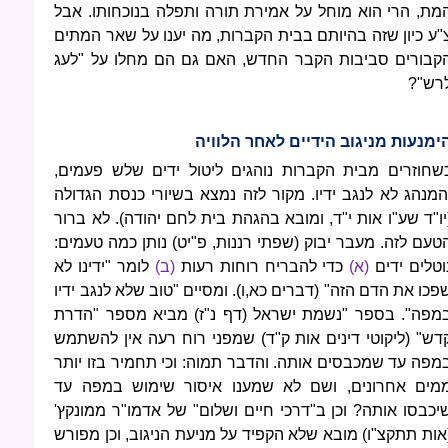
מת, הרי הוא מוחל על אמירת תורה ותפלה בנוכחותו. אבל
"ע כיון שזה בהיותם בבית הקברות, מה יענו על שאר המתים
קבורים סביבות הקבר החדש, האם גם הם מחלו על "לעג
רש"?
ימנעות מניגוב הידיים לאחר הלוויה
שחוזרים מבית הקברות נוהגים ליטול ידים שלש פעמים,
המנהג לא לנגב ידיו. מקור לזה נמצא בשיורי כנסת הגדולה
יו"ד שע"ו אות י"ד, ומובא בהגהת בית לחם יהודה). לא ברור
טעם לזה. מעבר יבוק (שפתי רננות, פ"יט) נותן כמה טעמים:
וטלים ידים
(א)
כדי להבריח רוחות רעות
(ב)
לומר "ידינו לא
פכו את הדם הזה" (דברים כא,ו). ומסיים "טוב שלא לנגב ידיו
מפה". בספר "נשמת ישראל (דף נ"ז) מביא מספר "הדרת
דש" (ליקוטי דינים אות ק"ד) שמפני רוח רעה אין להשתמש
מפה עד שמכבסים אותה. והדבר תמוה: וכי תחמיר בזו יותר
מים אחרונים, ושם לא שמענו איסור שימוש במפה עד
יכבסו אותה? וכן ב"דרכי חיים ושלום" של אדמו"ר ממונקץ'
אות תתקצ"ו) מובא שלא הקפיד על מניעת הניגוב, וכן מפורש