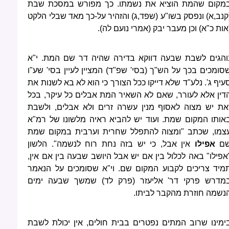
מקום שהמת הוציא את נשמתו. כך מפורש במסכת שבת
קנב,א) ונפסק בשו"ע (שפד,ג) והזהיר על-כך מאד שבלי הלקט
אות כ"א) וכן מעבר יבק (אמרי נועם לה).
והגים לשבת שבעה דווקא בדירה שהיה דר שם המת. י"א
סומכים בכך על הש"ך (בסי' שפ"ד) המציין לעיין בסי' שע"ו
עיף ג'. נלע"ד שלא דייקו ככל הצורך כי הוא לא בא לשנות את
דין אלא לעורר, שאם לא השאיר המת אבלים כל עיקר, בכל
את יש מצוה לאסוף מנין עשרה זרים ולא אבלים, ולשבת
אותו המקום שמת. ועוד יש להביא ראיה מלשונו של רמ"א
צמו, שכתב "ומצוה להתפלל שחרית וערבית במקום שמת
ם
אפילו
אין אבל, כי יש בזה נחת רוח לנשמה". הלשון
אפילו" באה לכלול בין אם יש אבל היושב שבעה בין אם אין,
מיד צריכים לקבוע המקום שם. וי"א שסומכים על הנאמר
מדרש פרקי דר' אליעזר (פרק לד) שמשך שבעה ימים
נשמה חוזרת מהקבר לביתו.
ימינו שרוב המתים נפטרים בבית חולים, אין יכולת לשבת