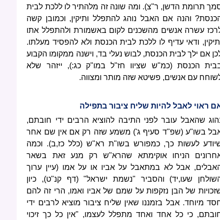
מך תרומת הדשן, ר"צ). ומה שונה זה מלהתיר לו ללכת לבית
כנסת? והנה אם האבל נוהג להתפלל ותיקין, וכמובן קשה
רכז עשרה אנשים מהשכנים לקום באשמורת ולהתפלל אתו
תיקין, ודאי עדיף לו ללכת לבית הכנסת ולא להפסיד מעלתו.
כן אם ילך לבית הכנסת, לבוש נעלי בד, וישנה ממקומו הקבוע
בית הכנסת (כמ"ש שציוו חז"ל במו"ק כג:), ייזהר שלא
שוחח עם אנשים, פשיטא שזה מותר ומצווה.
ם ראוי לאבל להיות שליח ציבור בתפילה
הוג שהאבל עובר לפני התיבה להוציא הרבים ידי חובתם,
בל בשו"ע (שפ"ד סעיף ג') משמע שזה רק אם אין שם אחר
יודע לעשות כך, כמפורש בשו"ת רא"ש (כלל כז,ב). וכמה
חרונים הניחו אוקימתא שהרא"ש רק מנע זאת בשאר
אבלים, אבל לא במתאבל על אביו או על אמו (עיין ערוך
שולחן שעו,יד) והסביר "נשמת ישראל" (דף קנ"ט), כיון
זכויות של הבן נזקפות על שמם של אביו ואמו, הרי זה להם
סד מיוחד. אבל בזמננו שאין שליח ציבור מוציא לרבים ידי
ובתם, כי כל אחד ואחד מתפלל לעצמו, "אין כל כך זיכוי