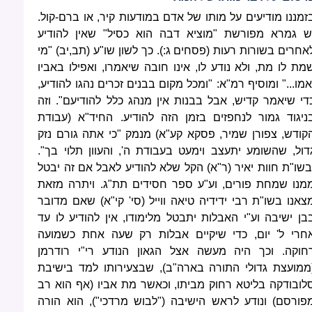
זמננו מודיעים על מותו של אדם במודעות קיר, או ברם-קול.
ש גמרא מפורשת "מוציא דבה הוא כסיל" שאין להודיע
אחרים בשורות רעות (פסחים ג:). כך לשון שו"ע (תב,יב) "מי
מת לו מת, ולא נודע לו, אינו חובה שיאמרו, ואפילו באביו
אמו..." ומוסיף רמ"א: "ומכל מקום בבנים זכרים נהגו להודיע,
די שיאמר קדיש, אבל בבנות אין מנהג כלל להודיעם". וזה
ניגוד גמור לנחפזים בזמן הזה להודיע. החיד"א (עבודת
קודש, צפורן שמיר, פסקא קע"א) מנמק "כי אתה גורם נזק
דול, שהשומע יתעצב וימעט בעבודת ה', והעוון תלוי בך".
בשו"ת חוות יאיר (ר"א) הקל שלא להודיע לאבל אם זה יבטל
מנו שמחת פורים, וע"ע ספר חסידים תת"ג. ויתרה מזאת
צאנו בשו"ת רבי ידידיה טיאה ווייל (סי' קי"א) שאם מדובר
בן ישיבה וע"י האבלות יתבטל מלימודו, אין להודיע לו עד
חרי ל' יום, כדי שיקיים אבלות רק שעה אחת כשמועה
חוקה. וכך היה מעשה אצל הגאון הנודע רי"י רודרמן
ממועצת גדולי התורה בארה"ב), שבצעירותו למד בישיבת
לובודקה בליטא רחוק מביתו, וכאשר מת אביו (אף הוא רב
פורסם) ונודע לראש הישיבה ("לבוש מרדכי"), הוא הורה