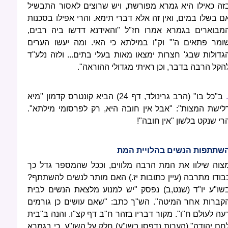
זה כאילו היא גמרא מפורשת, ויש שרוצים לאסור התבשיל
ם בשלו במים, ואין זה אלא דברי תימא. והרי אפילו בסכנות
מבוארים בגמרא אמרו חז"ל "והאידנא דדשו ביה רבים,
ומר פתאים ה'" וק"ו במילתא כי האי. ומה יעשו הערים
גדולות שבג' חצרות ימצאו מאות בעלי בתים... ולזה נלע"ד
הקל הרבה בדבר, וכן ראיתי מגדולי ההוראה".
.
ב"כל בו" (הרב גרינולד, דף 24) הביא קונטרס קדמון "מיא
לישת המצות": "אבל אין חובה היא, רק לפרסומי מילתא".
רי שנקט בלשון "אין חובה"!
שתתפות הנשים בהלויית המת
צוה שילוו את המת הרבה מלווים, וככל שהמספר גדל כך
בודו מתרבה (עיין כתובות יז.) האם מותר לנשים להשתתף?
שו"ע יו"ד (שנט,ב) נפסק "יש למנוע מלצאת הנשים לבית
קברות אחר המיטה". הש"ך כתב: "שאם עושים כן גורמים
עה לעולם ח"ו". מקור דבריו בזהר ח"ב דף קצ"ו. והנה ב"בית
חם יהודה" (הערות נדפסו בשו"ע) חלק על השו"ע, כי בגמרא