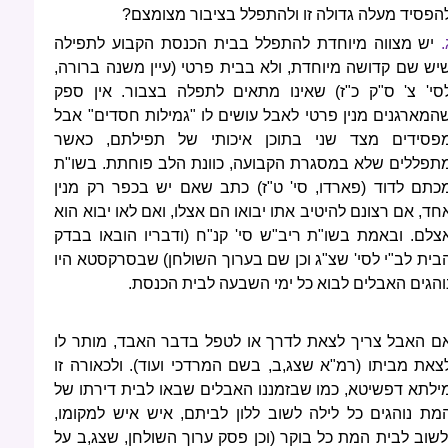
הפסיד מעלה גדולה זו ולהתפלל בציבור מצומצם?
.
יש מצווה מיוחדת להתפלל בבית הכנסת הקבוע לתפילה
יש שם קדושה מיוחדת, ולא בבית פרטי (עיין משנה ברורה,
סי' צ' ס"ק כ"ז) שאינו מתאים לתפלה בצבור. אין ספק
המארגנים מנין פרטי לאבל עושים לו "גמילות חסדים" אבל
פסידים מצד שני בתוכן איכותי של תפילתם, כאשר
תפללים שלא במסגרת הקבועה, כוונת הלב פוחתת. בשו"ת
כתם לדוד (פארדו, סי' ט"ז) כתב שאם יש בכפר רק מנין
חד, אם רצונם להיטיב אתו יבואו הם אצלו, ואם לאו יבוא הוא
צלם. ובאמת בשו"ת ריב"ש סי' קנ"ח (ודבריו הובאו בבדק
בית לב"י לסי' שצ"ג וכן שם בערוך השולחן) שבסרקסטא היו
והגים האבלים לבוא כל ימי השבעה לבית הכנסת.
ם האבל צריך לצאת לדרך או לטפל בדבר האבד, מותר לו
צאת מביתו (רמ"א שצג,ב, בשם המרדכי ועוד). ולכאורה זו
ילתא דפשיטא, כמו שבזמננו האבלים שבאו לבית דירתו של
מת נוהגים כל לילה לשוב ללון לביתם, איש איש למקומו,
לשוב לבית המת כל בוקר (וכן פסק ערוך השולחן, שצג,ב על