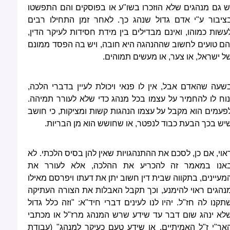
ש גם מנהגים שלא הוזכרו בשו"ע או בפוסקים והם התפשטו
ציבור ע"י אדם גדול שנהג כך. לאחר זמן התחילו רבים
עשות כמוהו, ואינם מבדילים בין מידת חסידות לעיקר הדין,
הם טועים לחשוב שההנהגה היא חובה, ויש בה הפסד ממונם
ל ישראל, או צער, או מעשים תמוהים.
שעה שהאדם אבל, אין לו פנאי ויכולת לעיין בדברי הלכה,
נוח לו להחמיר על עצמו בכל מנהג כדי שלא לעורר תמיהה.
פעמים הוא מקבל על עצמו הנהגות קשות ומציקות, כי חושב
יש בכך הבעת כבוד לנפטר, או שחושש הוא מן הבריות.
אוי, אם כן, לסכם את ההתנהגויות שאין להן בסיס הלכתי. לא
אנו במאמר זה להכריע את ההלכה, אלא לעורר את
מעיינים, בתקווה שבית דין חשוב יתן את דעתו ויפרסם מאילו
נהגים ראוי להימנע, וכך תקבל האבלות את הצורה העתיקה
תקנו לה חז"ל. יהיו לנו לעינים דברי חיד"א: "וזה כלל גדול
לא ינהג שום דבר עד שידע שרש המנהג מרז"ל או מכתבי
אר"י ז"ל האמיתיים, או שידע טעם כעיקר למנהג" (עבודת