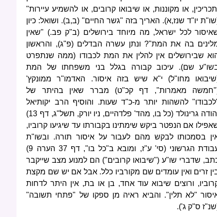
תכריכין, או מקוננות, או שיבואו קרובים, או להשמיע עיירות"
שו"ת יו"ד שנז,א). האריך בזה "גשר החיים" (ב,ב). ושואל: כיון
איסור לכל ישראל, מה מיוחד בירושלים (ב"ק פב.) "שאין
לינים בה את המת"? ונתן עשרה הבדלים (פ"ג), והראשון
וא שבירושלים אין להלין את המת לכבודו (ממה שנתפרט
שו"ע שם). עיכוב קבורה בגלל בני משפחתו של המת
שיבואו מחו"ל) י"א שיש בזה איסור. האדמו"ר ממונקץ'
"חמשה מאמרות", דף קכ"ט) מברר שאין בהיתר של
לכבודו" להשהות יותר מ-כ"ד שעות. והוסיף הרב יקותיאל
יהודה גרינולד (כל בו, מהד' פלדהיים, ניו יורק, תשל"ג, דף 13)
אפילו אם הנפטר ביקש שימתינו בקבורתו עד שיגיעו קרוביו,
ין בסמכותו לבקש מהם לעבור על איסור תורה. ובשו"ת
עבודת הגרשוני (סי' ע"ז, ומובא ב"כל בו", דף 37 הערה 9)
תב, שדברי שו"ע ("שיבואו קרובים") הם למנוע מצב שייקבר
ין זרים ואין עומדים שם מקורביו כלל. אבל אם יש שם מקצת
רוביו, ורוצים שיבוא עוד אחד, בן או בת, אין היתר לדחות
יסור "לא תלין". והביא ראיה מן ספקו של "פתחי תשובה"
שנ"ז ס"ק ג').