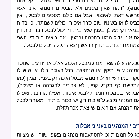
תיקין". והוסיף לתת טעם (בסוף ד"ה ואין לטבל בנקל שום
נהג): "דמה שאין משנים ולא מבטלים המנהג, אינו אלא
חשש דאתו לאינצויי, אבל אם כולם מסכימים לבטלו, ואין
ביטולו או בשינויו שום סרך איסור, יכולים לשנותו", וכן בד"ה
במאי דקיימא לן, בענין שאין בית דין יכול לבטל דברי בית דין
ם אינו גדול ממנו בחכמה ובמנין: "אם רואים בית דין השני
מחמת תקנת בית דין הראשון יצאה תקלה, יכולים לבטל".
כל זה עולה שאין מנהג מבטל הלכה, אא"כ אנו יודעים שנוסד
מנהג ע"פ ותיקין, או שנתפשט בכל העולם כולו, או שיש לו
קור במדרשי חז"ל. המנהג מבטל הלכה רק בענייני ממון (כמו
תקיעת כף תקבע קניין, ולא צריכים להגבהה או משיכה),
בל אין בסמכות המנהג לבטל איסור, ואפילו מדרבנן. ואפילו
ם המנהג נקבע ע"פ בית דין, יש בכוח בית דין מאוחר לבטל
ת המנהג, אם רואים שיוצאת מכך תקלה.
יבוי המנהגים בענייני אבלות
א כל המצוות זכו להסתעפות מנהגים באופן שווה. יש מצוות