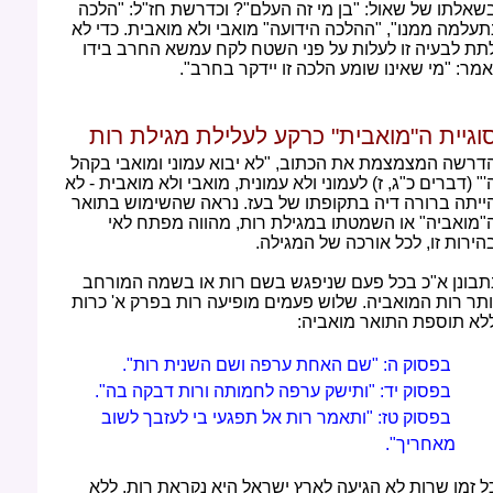
שאלתו של שאול: "בן מי זה העלם"? וכדרשת חז"ל: "הלכה
תעלמה ממנו", "ההלכה הידועה" מואבי ולא מואבית. כדי לא
תת לבעיה זו לעלות על פני השטח לקח עמשא החרב בידו
אמר: "מי שאינו שומע הלכה זו יידקר בחרב".
וגיית ה"מואבית" כרקע לעלילת מגילת רות
דרשה המצמצמת את הכתוב, "לא יבוא עמוני ומואבי בקהל
'" (דברים כ"ג, ז) לעמוני ולא עמונית, מואבי ולא מואבית - לא
ייתה ברורה דיה בתקופתו של בעז. נראה שהשימוש בתואר
"מואביה" או השמטתו במגילת רות, מהווה מפתח לאי
הירות זו, לכל אורכה של המגילה.
תבונן א"כ בכל פעם שניפגש בשם רות או בשמה המורחב
ותר רות המואביה. שלוש פעמים מופיעה רות בפרק א' כרות
לא תוספת התואר מואביה:
בפסוק ה: "שם האחת ערפה ושם השנית רות".
בפסוק יד: "ותישק ערפה לחמותה ורות דבקה בה".
בפסוק טז: "ותאמר רות אל תפגעי בי לעזבך לשוב
מאחריך".
ל זמן שרות לא הגיעה לארץ ישראל היא נקראת רות, ללא