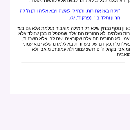
ן היא נעלמת כליל. לא נותר לבועז אלא לעשות מעשה.
"ויקח בעז את רות. ותהי לו לאשה ויבא אליה ויתן ה' לה
הריון ותלד בן" (פרק ד', יג).
עיון נוסף נבחין שלא רק המילה מואביה נעלמת אלא גם בעז
רות נעלמים. לא ההורים הם אלה שמטפלים בבן שנולד אלא
עמי. לא ההורים הם אלה שקוראים שם לבן אלא השכנות,
אילו כל תפקידם של בעז ורות בא ללמדנו שלא יבוא עמוני
מואבי בקהל ה' פירושו: עמוני ולא עמונית, מואבי ולא
ואבית.