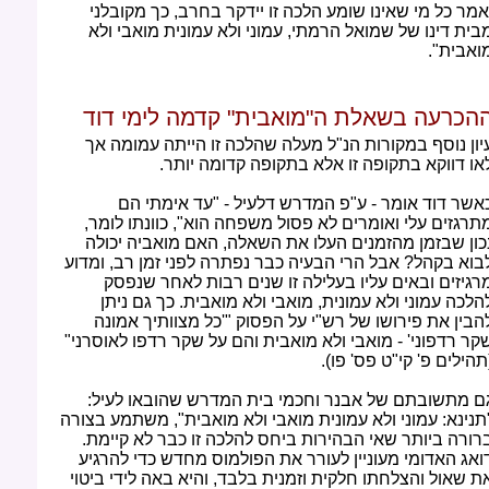
אמר כל מי שאינו שומע הלכה זו יידקר בחרב, כך מקובלני
בית דינו של שמואל הרמתי, עמוני ולא עמונית מואבי ולא
ואבית".
הכרעה בשאלת ה"מואבית" קדמה לימי דוד
יון נוסף במקורות הנ"ל מעלה שהלכה זו הייתה עמומה אך
או דווקא בתקופה זו אלא בתקופה קדומה יותר.
אשר דוד אומר - ע"פ המדרש דלעיל - "עד אימתי הם
תרגזים עלי ואומרים לא פסול משפחה הוא", כוונתו לומר,
כון שבזמן מהזמנים העלו את השאלה, האם מואביה יכולה
בוא בקהל? אבל הרי הבעיה כבר נפתרה לפני זמן רב, ומדוע
רגיזים ובאים עליו בעלילה זו שנים רבות לאחר שנפסק
הלכה עמוני ולא עמונית, מואבי ולא מואבית. כך גם ניתן
הבין את פירושו של רש"י על הפסוק "'כל מצוותיך אמונה
קר רדפוני' - מואבי ולא מואבית והם על שקר רדפו לאוסרני"
תהילים פ' קי"ט פס' פו).
ם מתשובתם של אבנר וחכמי בית המדרש שהובאו לעיל:
תנינא: עמוני ולא עמונית מואבי ולא מואבית", משתמע בצורה
רורה ביותר שאי הבהירות ביחס להלכה זו כבר לא קיימת.
ואג האדומי מעוניין לעורר את הפולמוס מחדש כדי להרגיע
ת שאול והצלחתו חלקית וזמנית בלבד, והיא באה לידי ביטוי