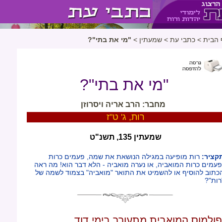
 הבית
>
כתבי עת
>
שמעתין
>
"מי את בתי"?
"מי את בתי"?
מחבר: הרב אריה ויסרוזן
רות, ג' ט"ז
שמעתין 135, תשנ"ט
קציר:
רות מופיעה במגילה הנושאת את שמה, פעמים כרות
פעמים כרות המואביה, או נערה מואביה - הלא דבר הוא! מה ראה
כתוב להוסיף או להשמיט את התואר "מואביה" בצמוד לשמה של
רות"?
פולמוס המואבית מתעורר בימי דוד