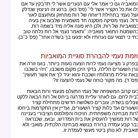
מואביה גם כי אמר אלי עם הנערים אשר לי תדבקין עד אם
לו את כל הקציר אשר לי" (פס' כא). ברגע זה הניצוץ שנדלק
צל נעמי בתחילת דיווחה של רות מתחזק ומתעצם לאור
דול. נעמי מסיקה מסקנה חד משמעית שלבעז אין בעיה
מואביות של רות, ולכן היא פונה אליה מיד בשמה רות,
השמטת התואר מואביה: "ותאמר נעמי אל רות כלתה טוב
תי כי תצאי עם נערותיו ולא יפגעו בך בשדה אחר" (פס' כ"ב).
וזמת נעמי להבהרת סוגיית המואביות
בפרק ג' מציעה נעמי לרות הצעה נועזת ביותר. בועז זורה את
ורן השעורים הלילה, בדקי היכן מקום משכבו, "ויהי בשכבו
באת וגילית מרגלותיו ושכבת והוא יגיד לך את אשר תעשין"
פס' ד). מה מקור כוחה של נעמי להצעה זו?
עז קרוב המשפחה של נעמי התעלם מנעמי ורות הבאות
בית לחם. גם לאחר עליית מדרגה ביחס אל רות הבאה ללקט
בלים בשדה, עוברים כשלושה חדשים מתחילת קציר
שעורים ועד כלות קציר השעורים, ועדיין אין התקדמות ביחסו
רות מבחינה משפחתית. הויכוח והפולמוס הציבורי בעניינה
ל רות ממשיך להעסיק את בית המדרש, ובועז, שכנראה
בר קבע עמדה ברורה בנושא מבחינה הלכתית, מואבי ולא
ואבית, לא נותן ביטוי מעשי לעמדה זו.