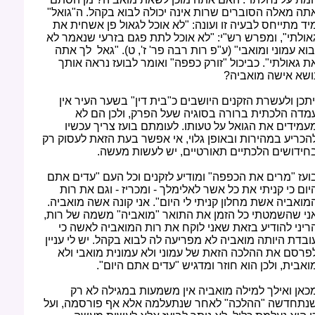
תה מאלה הסוברים שרות אינה יכולה לבוא בקהל. ה"גואל"
יד מתייחס לבעיה זו ועונה: "לא אוכל לגאול פן אשחית את
אולתי", ומפרש רש"י: "לא אוכל לתת פגם בזרעי שנאמר לא
בוא עמוני ומואבי" (ע"פ רות רבה פר' ז', ט). "גאל לך אתה
ת גאולתי". כביכול "זורק כפפה" ואומר לבועז נראה אותך
ושא אישה מואביה?
יתכן ולעשרת הזקנים היושבים כ"בית דין" בשער העיר אין
מדה הלכתית ברורה בסוגיה שעל הפרק, ולכן הם לא
עמידים את הגואל על טעותו. לעומתם בועז צריך עכשיו
הכריע במהירות ובאופן גלוי, אי אפשר בעת הזאת לעסוק רק
חידושים הלכתיים תאורטיים, יש לעשות מעשה.
ועז "מרים את הכפפה" ומודיע לזקנים וכל העם "עדים אתם
יום כי קניתי את כל אשר לאלימלך - ומכריז - וגם את רות
מואביה אשת מחלון קניתי לי היום". אני קונה אשה מואביה.
ני שהשמטתי כל הזמן את התואר "מואביה" משמה של רות,
ריני להודיע בזאת שאני לוקח את רות המואביה לאשה כי
ובדת היותה מואביה לא מפריעה לה לבוא בקהל. יש לי עניין
פרסם את ההלכה הזאת של עמוני ולא עמונית מואבי ולא
ואבית, ולכן הוא חוזר ומדגיש "עדים אתם היום".
כאן ואילך למילה מואביה אין משמעות במגילה לא רק
נתחדשה "ההלכה" לאחר שנתעלמה אלא אף פורסמה, ועל