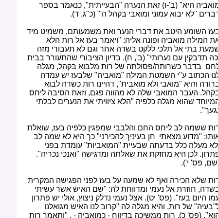
ואביה היא" (ב'-ו) זאת הנערה "הבעייתית", כנאמר בספר
ברים "לא יבוא עמוני ומואבי בקהל ה'" (כ"ג, ד).
עז השומע היטב את דברי הנער ואת משמעותם, משמיט מיד
ת המילה מואביה ופונה אליה: "ויאמר בעז אל רות הלא
מעת בתי אל תלכי ללקט בשדה אחר וגם לא תעבורי מזה
כה תדבקין עם נערותי" (ב', ח). בדיון הציבורי שהתעורר בבית
חם בדבר כשרותה/פסולתה של רות מלבוא בקהל, מגלה
נו הכתוב ע"י השמטת המילה "מואביה" שלבעז יש עמדה
רורה והיא "מואבי ולא מואבית", דהיינו רות כשרה לבוא
קהל. העבר המואבי שלה לא מהווה פגם, וזאת הסיבה ליחס
מיוחד שהוא מגלה כלפיה "הלא ציוויתי את הנערים לבלתי
געך".
ות ששמה לב ליחס החם והלבבי שמפגין כלפיה בעז, שואלת
ותו: "מדוע מצאתי חן בעיניך להכירני" כך היא לא שמה לב
לא מעלה כלל בדעתה שבעיית "המואביות" עומדת בפני
תרון. לכן היא מחזקת את שאלתה ומדגישה "ואנכי נכריה".
שם, פס' י').
ות שלא הכירה ואף לא שמעה על בעז לפני הפגישה המקרית
שדה, חוזרת אל נעמי ומדווחת לה: "שם האיש אשר עשיתי
מו היום בעז". (פס' יט). אצל נעמי נדלק ניצוץ, אולי יש פתרון
"בעיה" של רות, והיא מגלה לה "קרוב לנו האיש מגואלנו
וא". (פס' כ). רות ממשיכה בדיווח - כמואביה - , "ותאמר רות