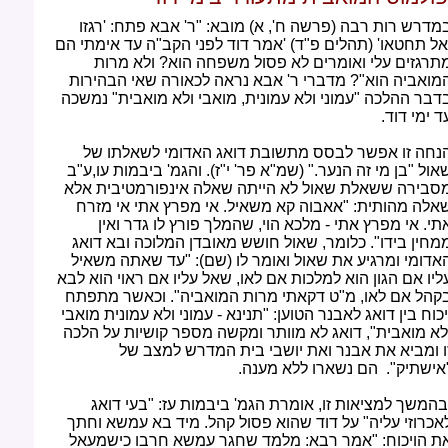
מדרש רות רבה (פרשה ח', א) מובא: "ר' אבא פתח: 'רגזו
אל תחטאו' (תהלים פ"ד) 'אמר דוד לפני הקב"ה עד אימתי הם
תרגזים עלי ואומרים לא פסול משפחה הוא? ולא מרות
מואביה הוא"? מדברי ר' אבא נראה לכאורה שאי הבהירות
דבר ההלכה "עמוני ולא עמונית, מואבי ולא מואבית" נמשכה
ד ימי דוד.
נחה זו אפשר לבסס מתשובת דואג האדומי לשאלתו של
אול "בן מי זה הנער." (שמ"א פר' י"ז). והגמ' ביבמות עו,ע"ב
סבירה ששאלת שאול לא הייתה שאלה אינפורמטיבית אלא
אלה מהותית: "אאבוה קא משאיל. אי מפרץ אתי אי מזרח
תי. אי מפרץ אתי - מלכא הוי, שהמלך פורץ לו גדר ואין
מחין בידו". כלומר, שאול חושש מאובדן המלוכה ובא דואג
אדומי ומרגיע את שאול ואומר לו (שם): "עד שאתה משאיל
ליו אם הגון הוא למלכות אם לאו, שאל עליו אם ראוי הוא לבא
קהל אם לאו, מ"ט דקאתי מרות המואביה". וכאשר מתפתח
יכוח בין דואג לאבנר הטוען: "תנינא - עמוני ולא עמונית מואבי
לא מואבית", דואג לא מוותר ומקשה מספר קושיות על הלכה
ו ומביא את אבנר ואת יושבי בית המדרש למצב של
אישתיק". הם נשארו ללא מענה.
המשך למציאות זו, אומרת הגמ' ביבמות עז: "בעי דואג
אכרוזי עליה" על דוד שהוא פסול קהל. מיד בא עמשא וחתך
ת הויכוח: "אמר רבא: מלמד שחגר עמשא חרבו כישמעאל