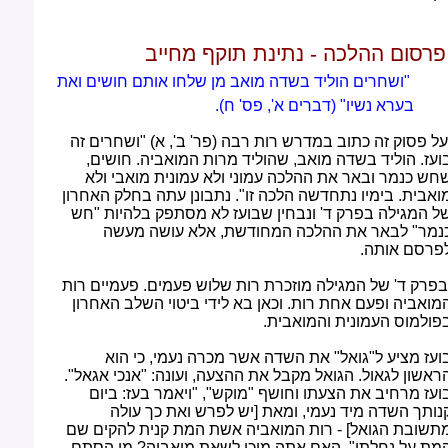
רסום ההלכה - נתינת תוקף מחייב
"ושחרים הוליד בשדה מואב מן שלחו אותם חושים ואת
בערא נשיו" (דברים א', פס' ח).
ל פסוק זה כתוב במדרש רות רבה (פר' ב', א) "ושחרים זה
ועז. הוליד בשדה מואב, שהוליד מרות המואביה. חושים,
חש כנמר ובאר את ההלכה עמוני ולא עמונית מואבי ולא
ואבית. בימיו נתחדשה הלכה זו". נתבונן עתה בחלק האחרון
ל המגילה בפרק ד' ונבחין שבועז לא מסתפק בלהיות "חש
נמר" לבאר את ההלכה המחודשת, אלא עושה מעשה
פרסם אותה.
פרק ד' של המגילה מוזכרת רות שלוש פעמים. פעמיים רות
מואביה ופעם אחת רות. וכאן בא לידי ביטוי השלב האחרון
פולמוס העמונית והמואבית.
ועז מציע ל"גואל" את השדה אשר מכרה נעמי, כי הוא
ראשון לגאול. הגואל מקבל את ההצעה, ועונה: "אנכי אגאל".
ועז מרחיב את הצעתו וחושף "מוקש", "ויאמר בעז: ביום
נותך השדה מיד נעמי, ומאת [יש לפרש ואת כך עולה
תשובת הגואל] - רות המואביה אשת המת קנית להקים שם
מת על נחלתו". האם אתה מוכן לשאת מואביה? מן הסתם