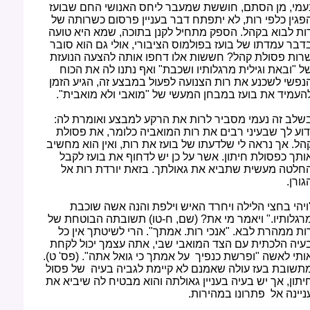
עמי, מן הסתם, חוששת שמעבר ליחס האנושי החם שבועז
פגין כלפי רות, לא יתפתח דבר בעניין פרסום כשרותה של
ות לבוא בקהל. הספק מתחיל לקנן בתוכה, שמא היא טועה
דבר עמדתו של בועז בפולמוס הציבורי, אולי גם הוא סובר
רות פסולת קהל? חששות אלו דחפו אותה להצעה הנועזת
ל "ובאת וגילית מרגלותיו ושכבת" ואף נתנו לה את הכוח
נפשי לשכנע את רות הצנועה לפעול במבצע זה, הגיע הזמן
העמיד את בועז במבחן המעשי של "מואבי ולא מואבית".
שלב זה נעמי מסביר לרות את הרקע למבצע ואומרת לה:
דוע לך שבעיני רבים את רות המואביה כלומר, את פסולת
הל. אך נראה לי שלדעתו של בועז את רות, ואין הוא מחשיב
ותך כפסולת חיתון. אשר על כן יש לדחוף את בועז לקבל
חלטה מעשית שתביא את גאולתך. בזאת יורדת רות אל
גורן.
ויהי בחצי הלילה ויחרד האיש וילפת והנה אשה שוכבת
רגלותיו." ויאמר מי את? (שם, ח-טו) תשובתה הבוטחת של
ות ממהרת לבא. "אנכי רות. אמתך". הרי לשיטתך אין כל
עיה הלכתית עם הצד המואבי שבי, אתה עצמך יכול לקחת
ותי לאשה "ופרשת כנפיך על אמתך כי גואל אתה". (פס' ט).
תשובת בעז עולה שאמנם לא קיימת לגביה בעיה של פסול
יתון, אך יש בעיה בעניין גאולתה והוא מבטיח לה שיביא את
ניינה אל פתרונו במהירות.