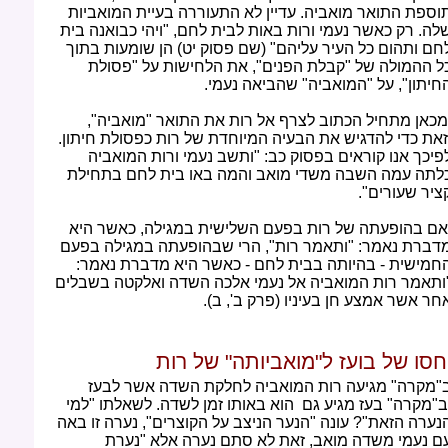
וספת התואר מואביה. עדיין לא התעוררה בעיית המואביות
לה. רק כאשר נעמי ורות באות לבית לחם, "ויהי כבואנה בית
חם ותהום כל העיר עליהם" (שם פסוק יט) הן שומעות בתוך
ל ההמולה של "קבלת הפנים", את הלחישות על "פסולת
חיתון", על "המואביה" שהביאה נעמי.
כאן מתחיל הכתוב לצרף אל רות את התואר "מואביה",
זאת כדי להדגיש את הבעיה המיוחדת של רות כפסולת חיתון.
פיכך אנו קוראים בפסוק כב: "ותשב נעמי ורות המואביה
לתה עמה השבה משדי מואב והמה באו בית לחם בתחילת
ציר שעורים".
ם בהופעתה של רות בפעם השלישית במגילה, כאשר היא
דברת נאמר: "ותאמר רות", הרי שבהופעתה במגילה בפעם
חמישית - בהיותה בבית לחם - כאשר היא מדברת נאמר:
ותאמר רות המואביה אל נעמי אלכה השדה ואלקטה בשבלים
חר אשר אמצע חן בעיניו (פרק ב', ב).
חסו של בועז ל"מואביותה" של רות
"מקרה" מגיעה רות המואביה לחלקת השדה אשר לבעז
ב"מקרה" בעז מגיע גם הוא באותו זמן לשדה. לשאלתו "למי
נערה הזאת"? עונה "הנער הניצב על הקוצרים", נערה זו באה
ם נעמי משדה מואב, זאת לא סתם נערה אלא "נערת