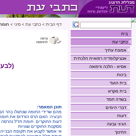
דף הבית
>
כתבי עת
>
סיני
>
חומת 
בית
כתבי עת
אמונת עתיך
אנציקלופדיה רפואית הלכתית
(לבעי
אסיא - הלכה ורפואה
בינות
בית הועד
בית מקרא
בשדה חמד
תוכן המאמר:
דברי הימים
מהם שרידי החומה שנתגלו בהר הב
דעות
הבעיה: האם הרס הורדוס את חומת
דעות החוקרים: חומת חז"ל נהרסה
הגיגי גבעה
מסקנות החוקרים שגויות
אי אפשר לקבוע את תקופת הבנייה 
החינוך
חומת חז"ל המשיכה להתקיים לאחר