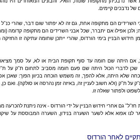
 אשר נדבכיהן מתקופות שונות, הואיל והבונים המאוחרים היו נו
ם של נדבכים קיימים.
 השרידים הם מתקופה אחת, גם זה לא יפתור שום דבר, שהרי כנ"ל הב
 ולכן אפילו אם יתברר, שכל אבני השרידים הם מתקופה קדומה (ומתק
ן חידוש הבניין בימי הורדוס, שהרי ייתכן שחומה עתיקה זו החזיקה
ע, אם היתה שם חומה עד סוף תקופת הבית או לא, על סמך מציאו
 שכן לדברי הכול היתה שם פעם חומה מסביב לתחום ת"ק על ת"ק 
וכחה שלא היתה, אלא להפך, זה משמש הוכחה בכיוון הפוך: שאכן א
 על ת"ק (ולא חשוב לעניין זה, באיזה זמן נהרסה או סולקה). ואם כן
שפוט ולפתור שאלה זו.
חז"ל" גם אחרי חידוש הבניין על ידי הורדוס - אינה ניתנת להכרעה 
אר לנו אפוא אלא לשער השערה בנידון, השערה המבוססת על שיקול
קיים לאחר הורדוס