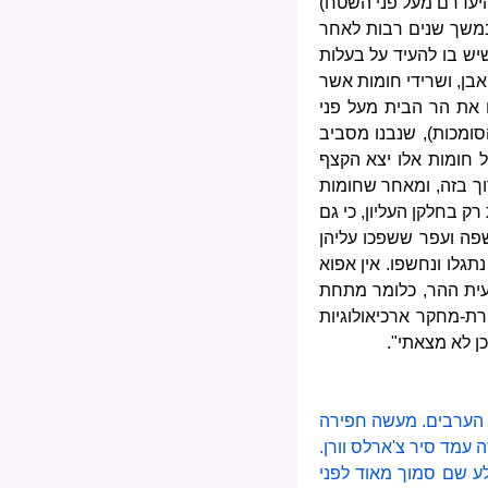
היעדרם מעל פני השטח)
 במשך שנים רבות לאחר
יש בו להעיד על בעלות
אבן, ושרידי חומות אשר
ו את הר הבית מעל פני
סומכות), שנבנו מסביב
 חומות אלו יצא הקצף
ך בזה, ומאחר שחומות
ק בחלקן העליון, כי גם
פה ועפר ששפכו עליהן
תגלו ונחשפו. אין אפוא
עית ההר, כלומר מתחת
ת-מחקר ארכיאולוגיות
ן לא מצאתי".
של הערבים. מעשה חפירה
 משלחת האנגלית, שבראשה עמד סיר צ'ארלס וורן.
ע שם סמוך מאוד לפני