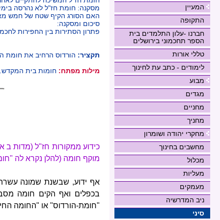
המעיין
מסקנה: חומת חז"ל לא נהרסה בימי 
האם הסורג הקיף שטח של חמש מא
התקופה
סיכום ומסקנה:
פתרון הסתירות בין החפירות לחכמ
חברנו -עלון התלמדים בית
הספר תחכמוני בירושלים
טללי אורות
תקציר:
הורדוס הרחיב את חומת המ
לימודים - כתב עת לחינוך
מילות מפתח:
חומות בית המקדש.
מבוע
מגדים
מחניים
מחניך
מחקרי יהודה ושומרון
כידוע ממקורות חז"ל (מדות ב 
מחשבים בחינוך
מוקף חומה (להלן נקרא לה "חומ
מכלול
מעליות
אף ידוע, שבשנת שמונה עשרה 
מעמקים
בכפלים ואף הקים חומה מסביב
ניב המדרשיה
"חומת-הורדוס" או "החומה החיצו
סיני