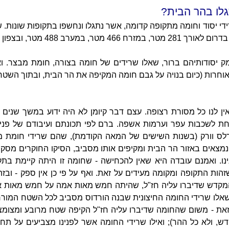
לו בהר הבית?
די יסוד וחומה מתקופה קדומה, אשר נתגלו ונחשפו בתקופות שונות. 
מערב 488 מטר, ובצפון 315 מטר.
ומק יסודותיהם ברור, שאלו שרידים של חומה בצורה, חומת מבצר. 
אוחרות (כיום בנויה על גבם חומה המקיפה את הר הבית, ובתוך השטח
אין לנו כל מסורת רצופה. עצם דבר קיומן לא היה ידוע במשך שנים 
ת לשכבות עפר וערמות אשפה. ברם לפי תכונתם ועיבודם של פני
רלס וורק (בשנות השישים של המאה הקודמת), שהם שרידי חומת מ
מצאים באזור הר הבית ומקיפים אותו מסביב, הסיקו החוקרים מסק
נו. ואמנם עובדה היא שאין להכחישה - שחומה זו היתה קיימת בת
הות התקופה ומקומה מעידים על זאת. ואף על פי כן אין ספק - ובז
 המקדש שדיברו עליה חז"ל, שהיתה חמש מאות אמה על חמש מאות
אלו שרידי החומה החיצונית שבנה הורדוס מסביב לכל השטח המור
זאת - משום שהחומה שדיברו עליה חז"ל הקיפה שטח מרובע ומצומצ
, ולא כל ההר); ואילו שרידי החומה אשר לפנינו מצביעים על תח