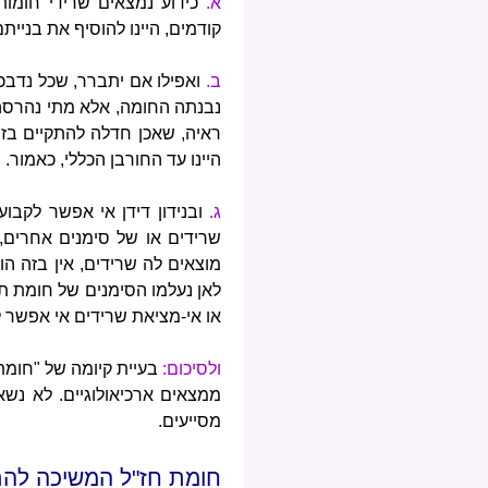
א.
כידוע נמצאים שרידי חומות
קודמים, היינו להוסיף את בניית
ב.
ואפילו אם יתברר, שכל נדבכי
נבנתה החומה, אלא מתי נהרסה;
ראיה, שאכן חדלה להתקיים בזמ
היינו עד החורבן הכללי, כאמור.
ג.
ובנידון דידן אי אפשר לקבו
שרידים או של סימנים אחרים,
מוצאים לה שרידים, אין בזה ה
לאן נעלמו הסימנים של חומת ת"ק
או אי-מציאת שרידים אי אפשר ל
ולסיכום:
בעיית קיומה של "חומת 
ממצאים ארכיאולוגיים. לא נש
מסייעים.
חומת חז"ל המשיכה להת