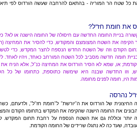
ת כל שטח הר המוריה - בהתאם להרחבה שעשה הורדוס לפי תיאור
ס את חומת חז"ל?
קשורה בניית החומה החדשה עם חיסולה של החומה הישנה או לא? כ
 הקיפה את השטח המצומצם והמקודש, כדי להסיר את המחיצה (הח
תחום הקודם וזה של השטח החדש הנספח לחצר המקדש, כדי לטש
 בניית חומה חדשה מסביב לכל השטח המורחב כאחד, ויהיו לאחד. ל
דמת; או, שמא לא הסיר הורדוס את המחיצה כנ"ל, אלא הניח את
, וזו החדשה שבנה היא שימשה כתוספת, כתחומו של כל השט
ות היו, חומה לפנים מחומה.
"ל נהרסה
 החיצונית של הורדוס את ה"יורשת" ל"חומת חז"ל", ולדעתם, כשח
 - הבונים את החומה הישנה שהקיפה את המקדש בתחומו הקודם והמצ
פה יותר וכוללת גם את השטח הנספח על רחבת תחום המקדש. לחי
בדה, שעד כה לא נתגלו שרידים של החומה הקודמת.