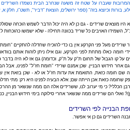
המרובות שעברו על שטח זה משעה שנחרב הבית נשמדו השרידים שה
בורות וכיוצא בזה" (ספר ירושלים, הוצאת "דביר", תשט"ו, חלק א, עמוד 
לא היו מוצאים שרידים - גם כן לא היה יכול הדבר לשמש הוכחה שסולק
"ל, השמידו האויבים כל שריד בכוונה תחילה - שלא ישמשו כהוכחות לבע
 שרידים מעל פני הקרקע אין בו כדי להוכיח שחדלה להתקיים "חומת ח
די חומה כאלו מתחת לפני הקרקע, וגם אילו ניתן לזהות אותם בוודא
ים על קו הגבול של תחום ת"ק על ת"ק, וכדומה) גם אז לא היה בדבר
ם אחר חידוש הבניין. שכן אמנם שרידי "חומת חז"ל" לפנינו, אבל הב
תה שם חומה כזאת, התואמת את עדות חז"ל או לא - שכן בזאת אין 
ספק שחומה כזאת אכן הייתה שם; אלא הבעיה לפנינו היא רק: מתי חדלה
ורבן הכללי? כי מי יערוב לנו, ששרידים אלה הם ממה שנשאר מן ההרס
? ואולי הם שרידים ממה שנשאר אחרי סילוקה בימי חידוש הבניין, כנ"
ת הבנייה לפי השרידים
בנה השרידים גם כן אי אפשר.