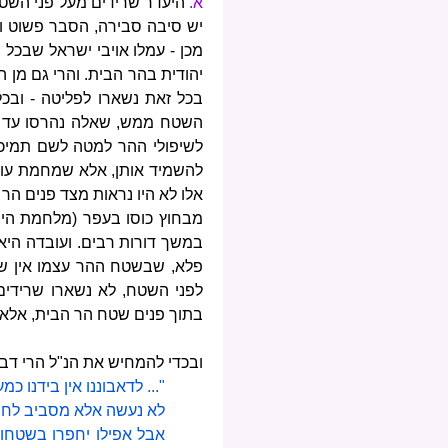
א.
היעדר שרידים מעל פני השטח
יש סיבה סבירה, הסבר פשוט ומ
מכן - עמלו אויבי ישראל שבכל
יהודית בהר הבית. והרי גם מן 
בכל זאת נשארו לפליטה - ובכל
השטח ממש, שאלה נהרסו עד היס
לשיפולי ההר למטה לשם תמיכת
להשמיד אותן, אלא שמחמת עוצ
אלו לא היו נראות מצד פנים הר 
מבחוץ כוסו בעפר (מלחמת היה
במשך דורות רבים. ועובדה היא,
פלא, שבשטח ההר עצמו אין שר
לפני השטח, לא נשארו שרידים
בתוך פנים שטח הר הבית, אלא ר
ובכדי להמחיש את הנ"ל הרי דברי 
"... לדאבוננו אין בידנו
אבל אפילו יחפרו בשטחו