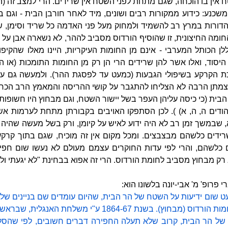
 אין בו הוכחה, שגם מתחת לפני השטח אין שרידים. הרי למצב זה (
שכנע: כידוע ממקורות רבים ושונים, מיד לאחר חורבן הבית - וגם
 הדורות במרץ רב להשמיד ולמחוק מעל פני האדמה כל שריד וסימן, ש
החומה החיצונית, זו שהוסיף הורדוס מסביב לההר, לא נשארה אבן על 
לן הכותל המערבי - אינם מן החומות העיקריות, היינו מאלו שהקיפ
וד, ואלו אשר להן שרידים הרי הן רק מן החומות התומכות (או ה
 הקרקע בשיפולי הגבעות (כמעט עד לפסגת ההר). ולמעשה גם על
מתן הרבה לא הצליחו להתגבר על קושי ההריסה והמאמץ הרב הכרו
הבית (כי כיסה עליהן העפר בשל יישור השטח, וגם מבחוץ היו חשופות ר
ודים ה, ה, א) ). לכן הסתפקו האויבים בקבורתן מתחת לערמות אש
 שבמשך זמן רב לא היה ידוע לאיש על קיומן, ורק בשל מעשה שהיה נ
ידים כלשהם מבצבצים. ומכל מקום אין זה מוכיח, שגם בתוך קרק
 כלשהם, והרי לפי עדות החוקרים עצמם מעולם לא נעשו שום חפיר
ק מבחוץ מסביב לחומת הורדוס. הרי זה אפוא בבחינת "לא יגעתי ולכ
פרופ' מ' אבי-יונה בלשונו הוא:
 כמעט שום ידיעות על השטח של הר הבית, שהיום עומדים שם בניינים 
לא נעשה אלא מסביב לחומות הורדוס (מבחוץ). בשנת 1864-67 ע"י
 של הר הבית, קרוב שלא תעלה החפירה דברים חשובים, לפי שהסל