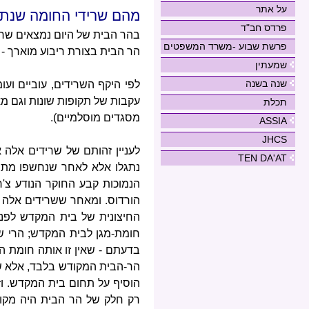
על אתר
מהם שרידי החומה שנתג
פרדס חב"ד
בהר הבית של היום נמצאים שרי
פרשת שבוע -משרד המשפטים
הר הבית בצורת ריבוע מוארך - בדרום לאורך 281 מטר, במזרח 466 מטר, ב
שמעתין
שנה בשנה
לפי היקף השרידים, עוביים וע
עקבות של תקופות שונות וגם מ
תכלת
מסגדים מוסלמיים).
ASSIA
JHCS
לעניין זהותם של שרידים אלה 
TEN DA'AT
נתגלו אלא לאחר שנחשפו מתח
הנמוכות קבע החוקר הנודע צ'
הורדוס. ומאחר ששרידים אלה נ
החיצונית של בית המקדש לפני
חומת-מגן לבית המקדש; הרי שז
בדעתם - שאין זו אותה חומת
הר-הבית המקודש בלבד, אלא ש
הוסיף על תחום בית המקדש. ו
רק חלק של הר הבית היה מקודש