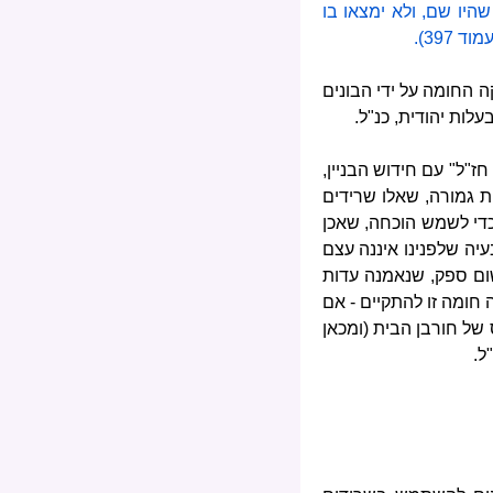
יו שם, ולא ימצאו בו
397).
ה החומה על ידי הבונים
לות יהודית, כנ"ל.
ז"ל" עם חידוש הבניין,
ות גמורה, שאלו שרידים
 כדי לשמש הוכחה, שאכן
עיה שלפנינו איננה עצם
שום ספק, שנאמנה עדות
 חומה זו להתקיים - אם
 של חורבן הבית (ומכאן
ל.