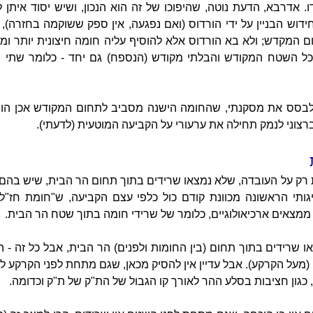
ו. אדרבא, הדעת נוטה, שהיפוכו של זה הוא הנכון, ושיש יסוד איתן
ידוש הבניין על ידי הורדוס (ואם נפגעה, אין ספק ששוקמה בחזרה),
מקדש; ולא בא הורדוס אלא להוסיף עליה חומה חיצונית יותר ומק
 השטח המקודש והבלתי מקודש (הנספח) גם יחד - כלומר שתי חו
 לבסס את מסקנתי, שהחומה הישנה מסביב לתחום המקודש אכן הו
ברצוני לנמק תחילה את ערעורי על הקביעה המוטעית (לדעתי).
 רק על העובדה, שלא נמצאו שרידים בתוך תחום הר הבית, שיש בהם 
ותי הראשונה מכוונת קודם כול כלפי עצם הקביעה, ש"חומת חז"ל"
מצאים ארכיאולוגיים, כלומר של שרידי חומה בתוך שטח הר הבית.
 שרידים בתוך תחום (בין החומות ולפנים) הר הבית, אבל כל זה - הי
מעל הקרקע). אבל עדיין אין להסיק מכאן, שגם מתחת לפני הקרקע לא
 כגון חציבות בסלע ההר לאורך קו הגבול של הת"ק של ת"ק וכדומה.