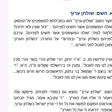
. השם: שולחן ערוך
קור השם "שולחן ערוך" הוא במכילתא למשפטים על הפסוק:
ואלה המשפטים אשר תשים לפניהם' - "יכול שונין ולא יודעין?
למוד לומר: 'ואלה המשפטים אשר תשים לפניהם', ערכם
פניהם כשלחן ערוך" ובפרש"י על התורה: "כשלחן הערוך
מוכן לאכול לפני האדם...".
עויין קידושין מו, ב: "א"ר יוחנן, הרי שלחן והרי בשר והרי סכין
אין לנו מה לאכול". ומעין זה בירושלמי שקלים פ"ה, ה"א: "ר'
גי בשם ר' שמואל בר נחמן, הראשונים חרשו וזרעו ניכשו...
שו קיטפו ואפו ואנו אין לנו מה לאכול".
שם: "שולחן ערוך" נמצא גם בספרי לפנחס, פיסקא קלו:
ויאמר ה' אליו זאת הארץ' - "ר' עקיבא אומר, מגיד הכתוב
הראהו המקום למשה את כל חדרי ארץ ישראל כשלחן ערוך,
נאמר: 'ויראהו ה' את כל הארץ'".