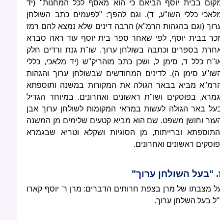
קום בבית יוסף הביאם כי הוא מאסף לכל המחנות" (יד
לאכי כללי השו"ע, ד). וגם להפך: "לפעמים כתב השולחן
רוך (וגם בהגהות הרמ"א) הרבה דינים שלא נמצא להם רמז
זכר בבית יוסף, לפי שאחר ספר בית יוסף עוד ראה סברא
חרת בספרים וכתבה בשולחן ערוך. שו"ת גנת ורדים חלק
ו"ח כלל ד, סימן ל, ושכן כתב מוהריק"ש (יד מלאכי, כללי
שו"ע סימן ה). לדינים המחודשים שבשולחן ערוך והגהות
רמ"א מביא בבאר הגולה את המקורות במשנה ותוספתא
גמרא, בפוסקים ושו"ת ראשונים ואחרונים. במיוחד הגדיל
על באר הגולה לעשות במראי המקומות לשולחן ערוך אבן
עזר וחושן משפט. שם הוא מביא קטעים שלימים מן המשנה
התוספתא וברייתות, מן הסוגיות ושקלא וטריא שבגמרא
פוסקים ראשונים ואחרונים.
. "בעל השולחן ערוך"
ל מצבתו של מרן בצפת חרותים הדברים: מרן ר' יוסף קארו
"ל בעל השלחן ערוך.