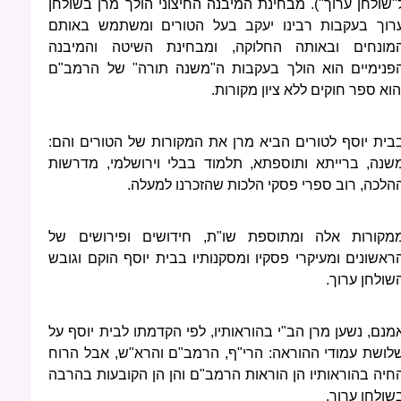
"שולחן ערוך"). מבחינת המיבנה החיצוני הולך מרן בשולחן
רוך בעקבות רבינו יעקב בעל הטורים ומשתמש באותם
מונחים ובאותה החלוקה, ומבחינת השיטה והמיבנה
פנימיים הוא הולך בעקבות ה"משנה תורה" של הרמב"ם
הוא ספר חוקים ללא ציון מקורות.
בית יוסף לטורים הביא מרן את המקורות של הטורים והם:
שנה, ברייתא ותוספתא, תלמוד בבלי וירושלמי, מדרשות
הלכה, רוב ספרי פסקי הלכות שהזכרנו למעלה.
מקורות אלה ומתוספת שו"ת, חידושים ופירושים של
ראשונים ומעיקרי פסקיו ומסקנותיו בבית יוסף הוקם וגובש
שולחן ערוך.
מנם, נשען מרן הב"י בהוראותיו, לפי הקדמתו לבית יוסף על
לושת עמודי ההוראה: הרי"ף, הרמב"ם והרא"ש, אבל הרוח
חיה בהוראותיו הן הוראות הרמב"ם והן הן הקובעות בהרבה
שולחן ערוך.