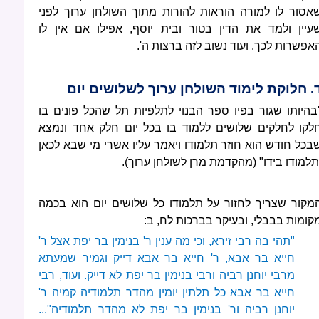
אסור לו למורה הוראות להורות מתוך השולחן ערוך לפני
עיין ולמד את הדין בטור ובית יוסף, אפילו אם אין לו
אפשרות לכך. ועוד נשוב לזה ברצות ה'.
. חלוקת לימוד השולחן ערוך לשלושים יום
בהיותו שגור בפיו ספר הבנוי לתלפיות תל שהכל פונים בו
לקו לחלקים שלושים ללמוד בו בכל יום חלק אחד ונמצא
בכל חודש הוא חוזר תלמודו ויאמר עליו אשרי מי שבא לכאן
תלמודו בידו" (מהקדמת מרן לשולחן ערוך).
מקור שצריך לחזור על תלמודו כל שלושים יום הוא בכמה
קומות בבבלי, ובעיקר בברכות לח, ב:
"תהי בה רבי זירא, וכי מה ענין ר' בנימין בר יפת אצל ר'
חייא בר אבא, ר' חייא בר אבא דייק וגמיר שמעתא
מרבי יוחנן רביה ורבי בנימין בר יפת לא דייק. ועוד, רבי
חייא בר אבא כל תלתין יומין מהדר תלמודיה קמיה ר'
יוחנן רביה ור' בנימין בר יפת לא מהדר תלמודיה"...