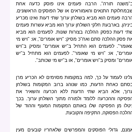
"משנה תורה". הרבה פעמים אינו פוסק כדעה אחת
במחלוקת התנאים והאמוראים או של הפוסקים הראשונים.
רבה פעמים הוא מביא בשולחן ערוך שתי דעות ואינו מכריע
יניהן. בארבעת חלקי השולחן ערוך הוא מביא עשרות פעמים
תי דעות כפסק ההלכה בצורות שונות. לפעמים הוא מביא
ת פסק ההלכה סתם ואח"כ מסיק: "ויש אומרים", או: "ויש מי
אומר". לפעמים הוא התחיל ב"יש אומרים" ומסיק ב"ויש
ומרים", או: "ויש מי שאומר". לפעמים הוא מתחיל ב"יש
ומרים" ומסיק ב"ויש אומרים", או ב"יש מי שכותב".
לינו לעמוד על כך, למה במקומות מסוימים לא הכריע מרן
סתם כאחת הדעות, כמו שנוהג ברוב המקומות בשולחן
רוך, אלא הביא שתי הדעות ללא הכרעה והשאיר את
פסיקה וההכרעה ללומד ולמורה מתוך השולחן ערוך. בכך
יטלו מן הפסיקה שלו באותם המקומות המעוף וההוד של
הלכה הפסוקה, התקיפה והקובעת.
מנם, גדולי הפוסקים והמפרשים שלאחריו קובעים מעין