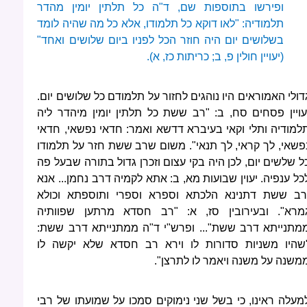
ופירשו בתוספות שם, ד"ה כל תלתין יומין מהדר
תלמודיה: "לאו דוקא כל תלמודו, אלא כל מה שהיה לומד
בשלושים יום היה חוזר הכל לפניו ביום שלושים ואחד"
(יעויין חולין פ, ב; כריתות כז, א).
דולי האמוראים היו נוהגים לחזור על תלמודם כל שלושים יום.
עויין פסחים סח, ב: "רב ששת כל תלתין יומין מיהדר ליה
למודיה ותלי וקאי בעיברא דדשא ואמר: חדאי נפשאי, חדאי
פשאי, לך קראי, לך תנאי". משום שרב ששת חזר על תלמודו
ל שלשים יום, לכן היה בקי עצום וזכרן גדול בתורה שבעל פה
כל ענפיה. יעוין שבועות מא, ב: אתא לקמיה דרב נחמן... אנא
רב ששת דתנינא הלכתא וספרא וספרי ותוספתא וכולא
מרא". ובעירובין סז, א: "רב חסדא מרתען שפוותיה
מתנייתא דרב ששת"... ופרש"י ד"ה ממתנייתא דרב ששת:
שהיו משניות סדורות לו וירא רב חסדא שלא יקשה לו
משנה על משנה ויאמר לו לתרצן".
מעלה ראינו, כי בשל שני נימוקים סמכו על שמועתו של רבי