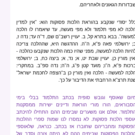
בדורות הגאונים ולאחריהם.
לל יסודי שנקבע בהוראת הלכות פסוקות הוא: "אין למדין
לכה לא מפי תלמוד ולא מפי מעשה, עד שיאמרו לו הלכה
מעשה". בבא בתרא קל, ב. יעויין רשב"ם שם, ד"ה עד; נדה ז,
; ירושלמי פאה פ"א, ה"ה. ההדגשה היא, שההלכה צריכה
היות הלכה למעשה, מפני שהיו כמה הלכות שנקבעו כהלכה -
אין מורין כן. יעויין שבת יט, א; נד, א; ביצה כח, ב; ירושלמי
רכות פ"א, ה"ו; מועד קטן פ"ג, ה"ה; נדה ספ"ב. במחקרי:
לכה למעשה - הלכה ואין מורין כן ב"הצפה לחכמת ישראל"
נת תרצ"א הרחבתי את הדיבור על כך.
יום שאוסף וגובש סופית בכתב התלמוד בבלי בימי
סבוראים, הורו מורי הוראות ודיינים ישירות ממסקנות
תלמוד. אולם אנו משערים שבימים ההם התחילו להיכתב
וספי הלכות פסוקות. לא נמסרו לנו שמות ספרי ההלכות
פסוקות ומחבריהם שחוברו אז בכתב. כנראה, שלאוספי
הלכות הפסוקות שבימים ההם לא היתה צורה וסדר של