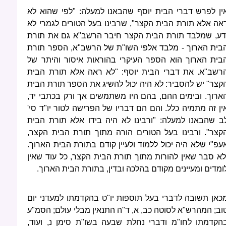
ין לפרש דברי הבית יוסף שהבאנו למעלה: "לפי שהוא לא
אה אלא תורת הבית הקצר", שרבינו בעל הטורים לגמרי לא
דע, שמלבד תורת הבית הקצר חיבר הרשב"א גם את תורת
בית הארוך - מלבד אלפי השו"ת של הרשב"א, הספר תורת
בית הארוך הוא הספר העיקרי בהוראות איסור והיתר של
רשב"א. את דברי הבית יוסף: "לא ראה אלא תורת הבית
קצר" יש להסביר: לא היה יכול להשיג את הספר תורת הבית
ארוך. ובימים ההם, בהם היו משתמשים אך ורק בכתבי יד,
ין זה מתמיה כלל. והם הם דבריו של הפרישה לטור יו"ד סי'
ב שהבאנו למעלה: "ורבינו לא היה בידו אלא תורת הבית
קצר". ורבינו בעל הטורים הורה מתוך תורת הבית הקצר,
עפ"י שלא היה יכול ללמוד ולעיין קודם בתורת הבית הארוך.
לא סבר שאין להורות מתוך תורת הבית הקצר, כל עוד שאין
ומדים ומעיינים מקודם בהלכה ובדין, בתורת הבית הארוך.
כאן תשובה לדברי בעל תוספות יו"ט בהקדמתו למעדני יום
וב; המהרש"א לסוטה כב, א, ד"ה התנאין מבלי עולם; הסמ"ע
הקדמתו לחו"מ ודברי נחלת שבעה בשו"ת סימן נ, ועוד,