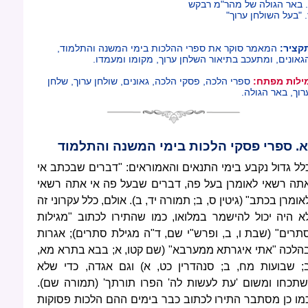
. באר הגולה של מהר"מ רבקש
. "בעל השולחן ערוך"
קציר:
המאמר סוקר את ספרי ההלכות בימי המשנה והתלמוד,
גאונים, ומתעכב בתיאור השלחן ערוך, מקומו ומעמדו.
ילות מפתח:
ספרי הלכה, פסקי הלכה, גאונים, שולחן ערוך, שלחן
רוך, באר הגולה.
א. ספרי פסקי הלכות בימי המשנה והתלמוד
לל גדול נקבע בימי התנאים והאמוראים: "דברים שבכתב אי
תה רשאי לאומרן בעל פה, דברים שבעל פה אי אתה רשאי
אומרן בכתב" (גיטין ס, ב; תמורה יד, ב). אולם, כלל עקרוני זה
א היה יכול להישמר במלואו, כמו שהתירו לכתוב "מגילות
תרים" (שבת ו, ב, ופרש"י שם, ד"ה מגילת סתרים); אגרות
הלכה "אתי איגרתא ממערבא" (שם קטו, א; בבא בתרא מא,
; שבועות מח, ב; סנהדרין כט, א) וגם אגדה, כדי שלא
שתכחו ומשום 'עת לעשות לה' הפרו תורתך' (תמורה שם).
מו כן מסתבר התירו לכתוב כבר בימים ההם הלכות פסוקות