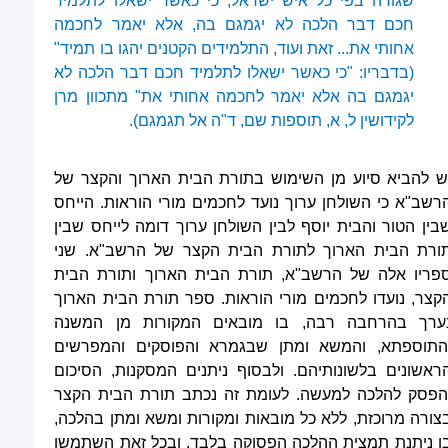
שגורה בפי כל איש ישראל, כי כאשר ישאלו לתלמיד
חכם דבר הלכה לא יגמגם בה, אלא יאמר לחכמה
אחותי את... זאת ועוד, התלמידים הקטנים יהגו בו תמיד"
(בדבריו: "כי כאשר ישאלו לתלמיד חכם דבר הלכה לא
יגמגם בה אלא יאמר לחכמה אחותי את" מתכוון מרן
לקידושין ל, א, תוספות שם, ד"ה אל תגמגם).
ש להביא סיוע מן השימוש בתורת הבית הארוך והקצר של
רשב"א כי השולחן ערוך נועד לחכמים מורי הוראות. הייחס
בין הטור והבית יוסף לבין השולחן ערוך דומה לייחס שבין
ורת הבית הארוך לתורת הבית הקצר של הרשב"א. שני
פריו אלה של הרשב"א, תורת הבית הארוך ותורת הבית
קצר, נועדו לחכמים מורי הוראות. ספר תורת הבית הארוך
ערך בהרחבה רבה, בו מובאים המקורות מן המשנה
התוספתא, והמשא ומתן שבגמרא והפוסקים והמפרשים
ראשונים בלשונותיהם. ולבסוף ניתנים המסקנות, הסיכום
הפסק להלכה למעשה. לעומת זה נכתב תורת הבית הקצר
צורה מרוכזת, ללא כל מובאות ומקורות ומשא ומתן בהלכה,
ו ניתנת תמצית ההלכה הפסוקה בלבד. ובכל זאת השתמשו