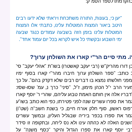
הקדמתו לספר הסמ"ק:
"יען כי, בעונות, התורה משתכחת ויראתי שלא ידעו רבים
היטב ביאור המצות המוטלות עלינו, כתבתי אלו המצות
המוטלות עלינו בזמן הזה בשבעה עמודים כנגד שבעה
ימי השבוע ובקשתי כל איש לקרוא בכל יום עמוד אחד".
. מתי סיים הר"י קארו את השולחן ערוך?
ן דורו מהריק"ש (רבי יעקב קאשטרו) בשו"ת "אהלי יעקב" סי'
 כותב: "ספר השולחן ערוך חיברו מהר"י קארו בסוף ימיו
מפני חולשתו נמצא בו דברים רבים שלא דקדק בהם". על כך
עיר הרב י"ל הכהן מימון, ז"ל, "סיני" כרך נ, עמ' שסו-שסז:
דבריו אלה אין חותם האמת טבוע עליהם, שהרי ר' יוסף קארו
מר את ספרו עשרים שנה לפני פטירתו, כפי הוא כותב בשו"ע
פוס ראשון, סוף חלק אורח חיים, כי בשנת חשב"ה (שט"ו)
מר את ספרו בכפר ביריה שבגליל העליון, ובמשך עשרים
שנים האלה לא כהתה עינו ולא נס ליחה, ובתקופה זו סידר
בי יוסף קארו את ספרו הגדול והיקר "כסף משנה" על