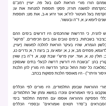
מהם הורו מורי הוראות לעם בעל פה. יעויין רמב"ם
הקדמתו למשנה תורה; פסקי תוספות למנחות אות עו;
קדמת בעל העיטור לח"א; אור זרוע א-ב, אות מט; תוספות
שנים ליומא ע, א, ד"ה ובעשור.
ש להניח, כי הדרשות שהחכמים היו דורשים בימים ההם
ציבור בשבתות, בימים טובים וגם ביום הכיפורים, "פרקא"
לשון הגמרא, שהיו בעיקר הוראות להלכה למעשה (יעויין,
דוגמא, פסחים מב, א; נ, א; יומא עז, ב; ביצה ד, א; נדרים כג,
; חולין טו, א, ועוד. יעוין פרש"י שבת קטו, א, ד"ה בין שאין
ורין בהן: "ובשבת היו דורשין דרשה לבעלי בתים שעסוקין
מלאכה כל ימות החול ובתוך הדרשה היו מורין להן הלכות
יסור והיתר") - היו מאוספי הלכות פסוקות בכתב.
ורי ההוראות שבזמן התלמודים, היו מורים לפי הכללים
נקבעו בימי האמוראים ונזכרו במשא ומתן של התלמודים.
ללי הפסיקה וההוראה אוספו עם חתימת התלמוד בימי
סבוראים ב"סדר תנאים ואמוראים" ובספרי הכללים