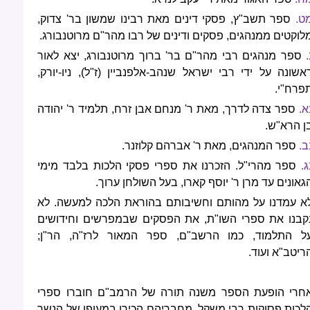
ט.
ספר תשב"ץ, פסקי דינים מאת רבינו שמשון בר' צדוק,
לוקטים ממנהגים, פסקים ודינים של רבו מהר"ם מרוטנבורג.
.
ספר מנהגים רבי מהר"ם בר' ברוך מרוטנבורג, יצא לאור
אשונה על ידי רבי ישראל שנהב-אלפנביין (ז"ל), ניו-יורק,
פרח"י.
א.
ספר צדה לדרך, מאת ר' מנחם אבן זרח, תלמיד ר' יהודה
ן הרא"ש.
ב.
ספר המנהגים, מאת ר' אברהם קלוזנר.
ג.
ספר מהרי"ל. הזכרנו את ספרי פסקי הלכות בלבד מימי
גאונים עד מרן ר' יוסף קארו, בעל השולחן ערוך.
א עמדנו על מהותם וחשיבותם בהוראת הלכה למעשה. לא
קבנו את ספרי השו"ת, את הפסקים שבמפרשים וחידושים
ל התלמוד, כמו הרשב"ם, ספר המאור לרז"ה, הר"ן;
ריטב"א ועוד.
חרי הופעת הספר משנה תורה של הרמב"ם חוברו ספרי
לכות פסוקות רבי משקל, מחבריהם הכירו במעופו של הנשר