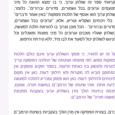
קראתי ספר זה שולחן ערוך, כי בו ימצא ההוגה כל מיני
טעמים ערוכים בכל ושמורים, סדורים וברורים". כלומר,
ולחן ערוך הוא אוסף של הלכות פסוקות "באין אומר ודברים"
 בלי ויכוחים ושקליא וטריא, אלא, "ערוכים בכל ושמורים,
דורים וברורים" - הכל מוכן וערוך בו להוראת הלכה למעשה,
שולחן שעליו מוכנים וערוכים כל מיני מזונות ומאכלים וכל
ניגש לשולחן יכול לסעוד את לבו מיד, ללא טירחה וחיפוש.
ל זה יש להעיר, כי פסקי השולחן ערוך אינם כולם הלכות
סוקות ממש. לפי מהותה ושיטתה של ההלכה הפסוקה צריך
הורות ולפסוק בה כאחת הדעות. בספר חוקים ופסקים אין
מחוקק מביא לה מקורות ולא חילוקי דעות. כאן אין מקום
ויכוחים ולחילוקי דעות. כאן הוא פוסק ומכריע להלכה למעשה
דעה אחת. וזוהי שיטתו של הרמב"ם במשנה תורה. אמנם,
כמה בחינות הולך מרן בשולחן ערוך בעקבות מתכונת
משנה תורה" של הרמב"ם.
רם, בצורת הפסיקה אין מרן הולך בעקביות בשיטת הרמב"ם