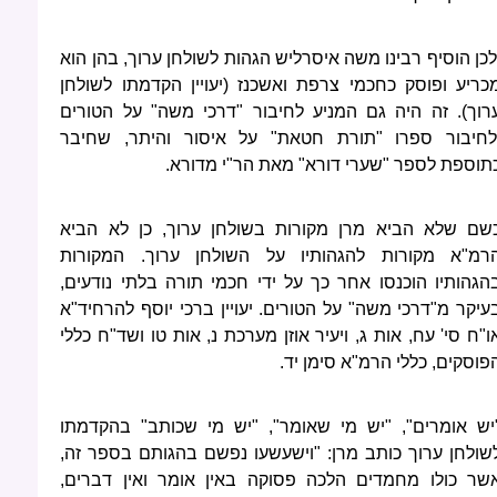
לכן הוסיף רבינו משה איסרליש הגהות לשולחן ערוך, בהן הוא
כריע ופוסק כחכמי צרפת ואשכנז (יעויין הקדמתו לשולחן
רוך). זה היה גם המניע לחיבור "דרכי משה" על הטורים
לחיבור ספרו "תורת חטאת" על איסור והיתר, שחיבר
תוספת לספר "שערי דורא" מאת הר"י מדורא.
שם שלא הביא מרן מקורות בשולחן ערוך, כן לא הביא
רמ"א מקורות להגהותיו על השולחן ערוך. המקורות
הגהותיו הוכנסו אחר כך על ידי חכמי תורה בלתי נודעים,
עיקר מ"דרכי משה" על הטורים. יעויין ברכי יוסף להרחיד"א
ו"ח סי' עח, אות ג, ויעיר אוזן מערכת נ, אות טו ושד"ח כללי
פוסקים, כללי הרמ"א סימן יד.
יש אומרים", "יש מי שאומר", "יש מי שכותב" בהקדמתו
שולחן ערוך כותב מרן: "וישעשעו נפשם בהגותם בספר זה,
שר כולו מחמדים הלכה פסוקה באין אומר ואין דברים,