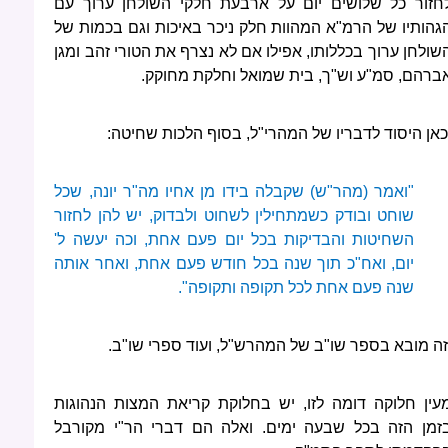
חזור כל שלושים יום על ארבעת חלקי השולחן ערוך עם
גהותיו של הרמ"א המהוות חלק ניכר באיכות וגם בכמות של
שולחן ערוך בכללותו, אפילו אם לא נצרף את הטורי זהב ומגן
ברהם, סמ"ע וש"ך, בית שמואל וחלקת מחוקק.
כאן היסוד לדבריו של המהרי"ל, בסוף הלכות שחיטה:
"ואמר (מהר"ש) שקבלה בידו מן אחיו מה"ר יונה, שכל
שוחט ובודק כשמתחילין לשחוט ולבדוק, יש להן לחזור
השחיטות והבדיקות בכל יום פעם אחת, וכה יעשה ל'
יום, ואח"כ תוך שנה בכל חודש פעם אחת, ואחר אותה
שנה פעם אחת לכל תקופה ותקופה".
זה מובא בספר שו"ב של המהרש"ל, ועוד ספרי שו"ב.
עין חלוקה דומה לזו, יש בחלוקת קריאת המצות הנהוגות
זמן הזה בכל שבעה ימים. ואלה הם דברי הר"י מקורבל