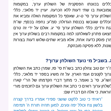
ללים בכוונתו הפסקנית של השולחן ערוך, במקומות
מובאות בו שתי דעות ללא הכרעה. יעויין יד מלאכי, כללי
שולחן ערוך סי' ט-יג, שאסף כל המקומות האלה ומביא את
כללים שגובשו בכנסת הגדולה; סמ"ע; נחפה בכסף; שו"ת
נת ורדים; כללי השולחן ערוך סי' יג. אולם על ידי זה טרם
צאנו פתרון לשאלתנו: למה במקומות רבים בשולחן ערוך אין
רן פוסק כדעה אחת, אלא מביא שתים-שלוש דעות בצורות
ונות, ללא פסיקה מובהקת.
. בשביל מי נועד השולחן ערוך?
"ר יום טוב צהלון כתב בשו"ת סי' סז, שמרן כתב את השולחן
רוך לקטנים ועמי הארץ. על זה משיג בספר יד מלאכי, כללי
שו"ע, סי' ב ואומר, כי מתוך דברי הקדמתו של הר"י קארו
שלחן ערוך רואים כי כתב את השולחן ערוך גם לחכמים מורי
וראות. כי אלה הם דבריו שם:
"ראיתי כי טוב ללקוט שושני ספירי אמריו בדרך קצרה
בלשון צח וכולל יפה ונעים, למען תהיה תורת ה' תמימה