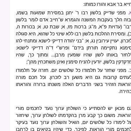
ייא בר אבא והורו כמותו:
.
מפני שדייק בלשון רבו ר' יחנן במסירת שמועות בשמו,
בזה הלך בעקבות המשנה והגמרא ש"חייב אדם לומר בלשון
בו" (עדויות פ"א, מ"ג; ברכות מז, א; שבת טו, א; בכורות ה,
), ומסירת ההלכות בלשון רבו ללא שינוי כל שהוא, היא סגולה
זכרון. יעויין עירובין נג, א: "בני יהודה דדייקי לישנא ומתנחי להו
ימנא נתקיימה תורתן בידם" ופרש"י ד"ה דדייקי לישנא:
לחזר באותו לשון שהיו שומעין מרבן... ומתוך כך, שהיו
דקדקין בלשון, יודעין להניח סימנין ואינן משתכחין מהן";
.
מפני שחזר על תלמודו כל שלושים יום. חזרה על תלמודו
עתים קרובות גם היא משען רב לזכרון. וכל חכם מורה
וראות הזהיר בשני הדברים האלה משנתו ברורה והוראתו
הירה.
ם מכאן יש להסתייע כי השולחן ערוך נועד לחכמים מורי
וראות. משום כך קבע מרן בהקדמתו לשולחן ערוך, שיחזור
ל לימודו כל שלושים יום, הואיל והשולחן ערוך נועד בעיקר
חכמים מורי הוראות, לפיכך, כדי שיהיו בקיאים בו לרחבו