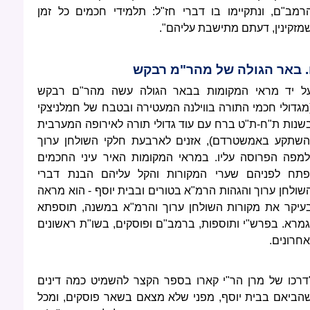
רמב"ם, ונתקיימו בו דברי חז"ל: תלמידי חכמים כל זמן
מזקינין, דעתם מתישבת עליהם".
. באר הגולה של מהר"מ רבקש
ל יד מראי המקומות בבאר הגולה עשה מהר"ם רבקש
מגדולי חכמי התורה בווילנה המעטירה ובטבח של חמלניצקי
שנות ת"ח-ת"ט ברח עם עוד גדולי תורה לאירופה המערבית
השתקע באמשטרדם), אזנים לארבעת חלקי השולחן ערוך
למפה הפרוסה עליו. במראי המקומות האיר עיני החכמים
פתח לפניהם שערי המקורות והקל עליהם הבנת דברי
שולחן ערוך והגהות הרמ"א בטורים ובבית יוסף - הוא מראה
עיקר את מקורות השולחן ערוך והרמ"א במשנה, תוספתא
גמרא. בפרש"י ותוספות, ברמב"ם ופוסקים, בשו"ת ראשונים
אחרונים.
דרכו של מרן הר"י קארו בספר הקצר להשמיט כמה דינים
הביאם בבית יוסף, מפני שלא מצאם בשאר פוסקים, ומכל