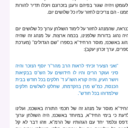
לעומקו ויהיה שגור בפיהם ורענן בזכרונם ויוכלו תדיר להורות
מנו - הם צריכים לחזור עליו כל שלושים יום.
נראה, שהמנהג לחזור על לימוד השולחן ערוך כל שלושים יום
יה נהוג בדורות שלפנינו, בכמה ארצות. על מנהג זה שהיה
הוג באשכנז, מוסר הרחיד"א בספרו "שם הגדולים" (מערכת
פרים, ערך זכרון יעקב):
"ואני הצעיר זכיתי לראות הרב מהר"ר יוסף הנזכר והיה
סיני ועוקר הרים והיו לו חידושים על הש"ס בבקיאות
ויושר העיון, והיה קורא השו"ע ד' חלקים בכל חודש בבית
הכנסת, כמ"ש מרן בהקדמתו, שחלקו לשלשים חלקים
שילמדוהו בכל חודש".
חיד"א מוסר על מנהג זה של חכמי התורה באשכנז, ועלינו
דעת כי בימי החיד"א, במיוחד באשכנז, היה השולחן ערוך
דפס ונלמד יחד עם הגהותיו של הרמ"א. וזהו דבר לא קל