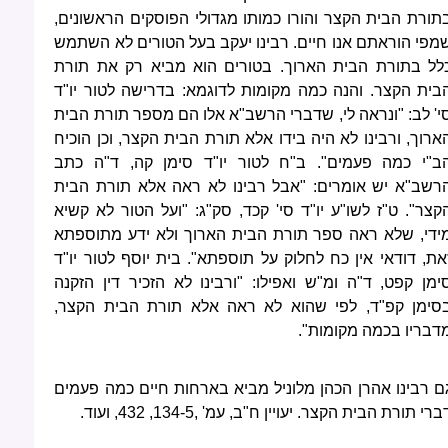
תורת הבית הקצר והורו כמותו מגדולי הפוסקים הראשונים,
מפי הוראתם אנו חיים. רבינו יעקב בעל הטורים לא השתמש
לל בתורת הבית הארוך. בטורים הוא מביא רק את תורת
בית הקצר. והנה כמה מקומות לדוגמא: בדרישה לטור יו"ד
י' לב: "ונראה לי, שדברי הרשב"א אלו הם מספר תורת הבית
ארוך, ורבינו לא היה בידו אלא תורת הבית הקצר, וכן הוכיח
ב"י כמה פעמים". ב"ח לטור יו"ד סימן קה, ד"ה כתב
רשב"א יש אומרים: "אבל רבינו לא ראה אלא תורת הבית
קצר". ט"ז לשו"ע יו"ד סי' קכד, סק"ג: "ועל הטור לא קשיא
ידי, שלא ראה ספר תורת הבית הארוך ולא ידע מתוספתא
את, דודאי אין כח לחלוק על תוספתא". בית יוסף לטור יו"ד
ימן קפט, ד"ה ומ"ש ואפילו: "ורבינו לא הזכיר דין הזקנה
סימן קפ"ד, לפי שהוא לא ראה אלא תורת הבית הקצר,
דבריו בכמה מקומות".
ם רבינו אהרן הכהן מלוניל מביא בארחות חיים כמה פעמים
ברי תורת הבית הקצר. יעויין ח"ב, עמ' ,134-5, 432, ועוד.