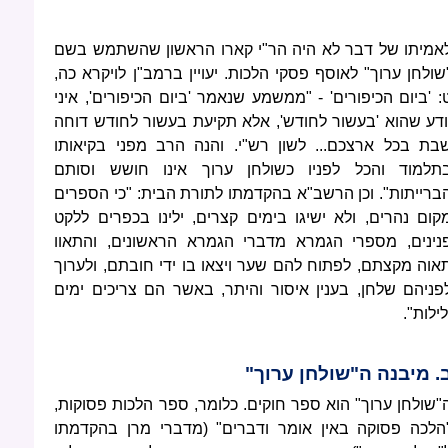
אמיתו של דבר לא היה הר"י קארו הראשון שהשתמש בשם
שולחן ערוך" לאוסף פסקי הלכות. יעויין ברמב"ן לויקרא כה,
: 'ביום הכיפורים' - "ממשמע שנאמר 'ביום הכיפורים', איני
ודע שהוא 'בעשור לחודש', אלא תקיעת בעשור לחודש דוחה
בת בכל ארצכם... לשון רש"י. והנה הרב מפני בקיאותו
תלמוד והכל לפניו כשולחן ערוך אינו חושש וסותם
ברייתות". וכן הרשב"א בהקדמתו לתורת הבית: "כי הספרים
קום נהרים, ולא ישיגו בימים קצרים, ילינו בכפרים ללקט
נינים, מספרי הגמרא מדברי הגמרא הראשונים, והתאוו
אוה מקצתם, לפתוח להם שער ויצאו בו ידי חובתם, ולערוך
פניהם שלחן, בענין איסור והיתר, באשר הם צריכים ימים
לילות".
. מיבנה ה"שולחן ערוך"
"שולחן ערוך" הוא ספר חוקים. כלומר, ספר הלכות פסוקות,
הלכה פסוקה באין אומר ודברים" (מדברי מרן בהקדמתו