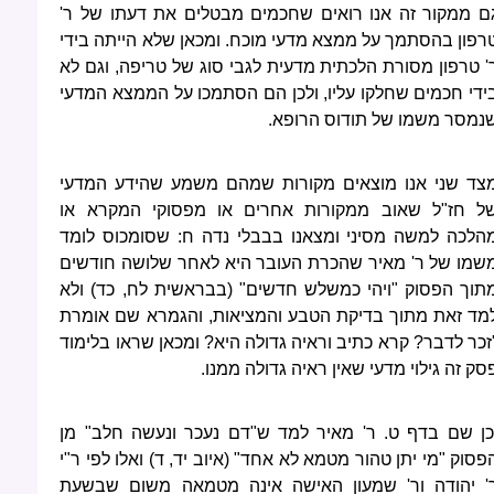
ם ממקור זה אנו רואים שחכמים מבטלים את דעתו של ר'
רפון בהסתמך על ממצא מדעי מוכח. ומכאן שלא הייתה בידי
' טרפון מסורת הלכתית מדעית לגבי סוג של טריפה, וגם לא
ידי חכמים שחלקו עליו, ולכן הם הסתמכו על הממצא המדעי
נמסר משמו של תודוס הרופא.
צד שני אנו מוצאים מקורות שמהם משמע שהידע המדעי
ל חז"ל שאוב ממקורות אחרים או מפסוקי המקרא או
הלכה למשה מסיני ומצאנו בבבלי נדה ח: שסומכוס לומד
שמו של ר' מאיר שהכרת העובר היא לאחר שלושה חודשים
תוך הפסוק "ויהי כמשלש חדשים" (בבראשית לח, כד) ולא
מד זאת מתוך בדיקת הטבע והמציאות, והגמרא שם אומרת
זכר לדבר? קרא כתיב וראיה גדולה היא? ומכאן שראו בלימוד
סק זה גילוי מדעי שאין ראיה גדולה ממנו.
כן שם בדף ט. ר' מאיר למד ש"דם נעכר ונעשה חלב" מן
פסוק "מי יתן טהור מטמא לא אחד" (איוב יד, ד) ואלו לפי ר"י
' יהודה ור' שמעון האישה אינה מטמאה משום שבשעת