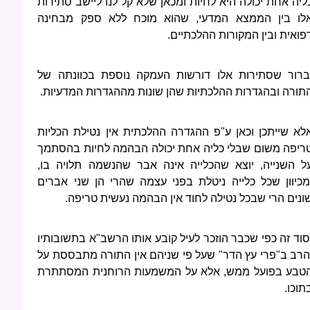
ליה אחת יכולה היא לחיות ומכאן שלא קל לנו ליישב סתירות
לו בין הממצא המדעי, שהוא מוכח ללא ספק מבחינה
פואית ובין המקורות ההלכתיים.
ברור שסתירות אלו דורשות העמקה נוספת בכוונתה של
תורה ובהגדרות ההלכתיות שהן שונות מההגדרות המדעיות.
לא שייתכן וכאן ע"פ ההגדרה ההלכתית אין נטילת הכליות
ריפה משום שבלי כליה אחת יכולה הבהמה לחיות בהסתמך
ל השנייה, יוצא שהכלייה אינה אבר שהנשמה תלויה בו,
מכיוון שכל כלייה ניטלת בפני עצמה שהרי הן שני אברים
ונים הרי שבכל נטילה לחוד אין הבהמה נעשית טריפה.
סוד זה כפי שכבר הוזכר לעיל קובע אותו הרשב"א בתשובותיו
הרב ב"פרי עץ הדר" שעל פי שניהם אין התורה מתבססת על
טבע בפועל ממש, אלא על המשמעות הרוחנית המסתתרת
תוכו.