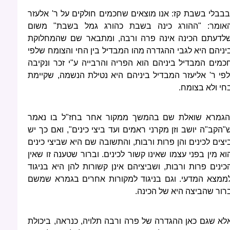
בבבלי בשבת קז: אנו מוצאים שחכמים חולקים על ר' אלעזר
אומר: "ההורג כינה בשבת כהורג גמל בשבת" משום
לדעתם הכינה אינה פרה ורבה, ומתבאר שם שהמחלוקת
יניהם היא לגבי ההגדרה מהו המבדיל בין החי והצומח שלפי
כמים המבדיל ביניהם הוא הפריה והרבייה ע"י זכר ונקיבה
לפי ר' אליעזר המבדיל ביניהם היא נטילת הנשמה, שקיימת
חי ולא בצומח.
הגמרא שואלת שם בהמשך ממקור אחר בחז"ל בו נאמר
"הקב"ה יושב וזן מקרני ראמים ועד ביצי כינים", ואם כך יש
יצים לכינים והן פרות ורבות, והתשובה שם היא שביצי כינים
וא מין בפני עצמו שאינו קשור לכינים. וברור שטענה זו שאין
כינים פרות ורבות, ושביציהם אינן קשורות להן היא בניגוד
ממצא המדעי. וגם בניגוד למקורות אחרים בגמרא שמשם
רור שהביצה היא של הכינה.
לא שגם כאן ההגדרה של פרה ורבה תלויה, כנראה, ביכולת