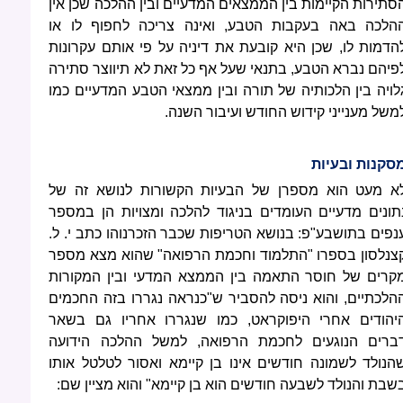
סתירות הקיימות בין הממצאים המדעיים ובין ההלכה שכן אין
הלכה באה בעקבות הטבע, ואינה צריכה לחפוף לו או
הדמות לו, שכן היא קובעת את דיניה על פי אותם עקרונות
פיהם נברא הטבע, בתנאי שעל אף כל זאת לא תיווצר סתירה
לויה בין הלכותיה של תורה ובין ממצאי הטבע המדעיים כמו
משל מענייני קידוש החודש ועיבור השנה.
סקנות ובעיות
א מעט הוא מספרן של הבעיות הקשורות לנושא זה של
תונים מדעיים העומדים בניגוד להלכה ומצויות הן במספר
נפים בתושבע"פ: בנושא הטריפות שכבר הזכרנוהו כתב י. ל.
צנלסון בספרו "התלמוד וחכמת הרפואה" שהוא מצא מספר
קרים של חוסר התאמה בין הממצא המדעי ובין המקורות
הלכתיים, והוא ניסה להסביר ש"כנראה נגררו בזה החכמים
יהודים אחרי היפוקראט, כמו שנגררו אחריו גם בשאר
ברים הנוגעים לחכמת הרפואה, למשל ההלכה הידועה
הנולד לשמונה חודשים אינו בן קיימא ואסור לטלטל אותו
שבת והנולד לשבעה חודשים הוא בן קיימא" והוא מציין שם: