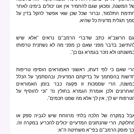
ל המשנה, ומכאן שגם להחמיר אין אנו יכולים בימינו לאחר
תימת התלמוד, וברור שכל שכן שאי אפשר להקל בדין על
מך תגלית מדעית כל שהיא.
גם הרשב"א כתב שדברי הרמב"ם נראים "אלא שיש
התישב בדבר מפני שאם כן מפני מה לא נשתנית טרפותו
משנתנו ולא נזכר בגמרא גם כן".
רי שאם כי לפי דעתו, ראשוני האמוראים הוסיפו טריפות
דשות בהסתמך על בדיקתם המדעית, ובהסתמך על הכלל
משנה, הרי שסמכות זו פקעה כבר בזמן האמוראים
אחרונים ולכן אומרת הגמרא בחולין נד "וכי להוסיף על
טרפות יש לך, אין לך אלא מה שמנו חכמים".
בל במקרה של הלכה בלתי מרווחת שיש לגביה ספק או
חלוקת, הרי שהנתונים המדעיים יכולים להכריע במקרה זה.
כך פוסק הרמב"ם בפי"א משחיטה ה"א: