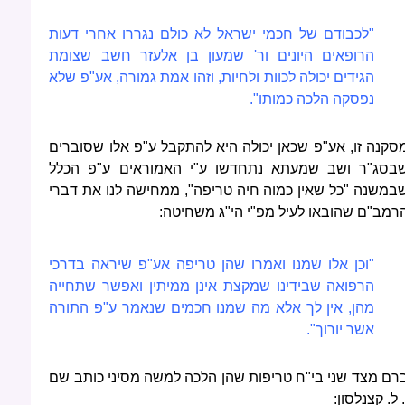
"לכבודם של חכמי ישראל לא כולם נגררו אחרי דעות
הרופאים היונים ור' שמעון בן אלעזר חשב שצומת
הגידים יכולה לכוות ולחיות, וזהו אמת גמורה, אע"פ שלא
נפסקה הלכה כמותו".
סקנה זו, אע"פ שכאן יכולה היא להתקבל ע"פ אלו שסוברים
בסג"ר ושב שמעתא נתחדשו ע"י האמוראים ע"פ הכלל
במשנה "כל שאין כמוה חיה טריפה", ממחישה לנו את דברי
רמב"ם שהובאו לעיל מפ"י הי"ג משחיטה:
"וכן אלו שמנו ואמרו שהן טריפה אע"פ שיראה בדרכי
הרפואה שבידינו שמקצת אינן ממיתין ואפשר שתחייה
מהן, אין לך אלא מה שמנו חכמים שנאמר ע"פ התורה
אשר יורוך".
רם מצד שני בי"ח טריפות שהן הלכה למשה מסיני כותב שם
. ל. קצנלסון: