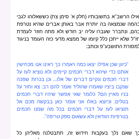
אילו הרשב"א בתשובותיו (חלק א' סימן צח) כששאלוהו לגבי
המה שנמצאה בה יותרת אבר באותן אברים שהיא נטרפת
הם, ונתברר שעברו עליה יב חודש ולא מתה חוזר לעמדת
ז"ל שלא ייתכן כלל קיומו של ממצא מדעי כזה העומד בניגוד
מסורת התושבע"פ וכותב:
"כיוון שכן אפילו יצאו כמה ויאמרו כך ראינו אנו מכחישין
אותם כדי שיהא דברי חכמים קיימים ולא נוציא לעז על
דברי חכמים ונקיים דברים של אלו... וכן בכרות שפכה
שנקבו ביציו שאמרו שהוליד ואמר להם רב: צא וחזר על
בניו מאיין הם? כלומר שאי אפשר שיהיו דברי חכמים
בטלים. וכיוצא באלו אני אומר כאן בבקשה מכם אל
תוציאו לעז על דברי חכמים בכל מה שמנו חכמים
בטרפיות הוודאין ולא עשאום ספק טריפה".
ך שאם נלך בעקבות חידוש זה, תתבטלנה מאליהן כל