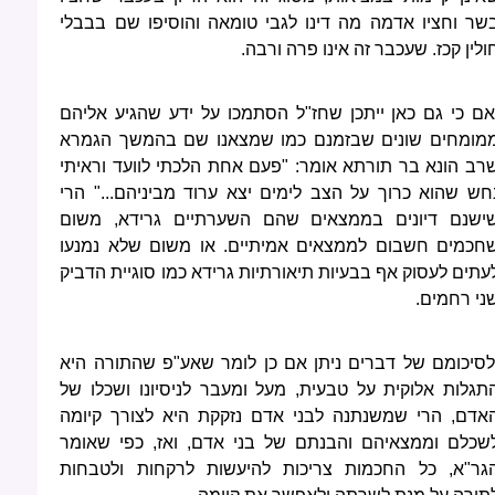
שר וחציו אדמה מה דינו לגבי טומאה והוסיפו שם בבבלי
ולין קכז. שעכבר זה אינו פרה ורבה.
אם כי גם כאן ייתכן שחז"ל הסתמכו על ידע שהגיע אליהם
מומחים שונים שבזמנם כמו שמצאנו שם בהמשך הגמרא
רב הונא בר תורתא אומר: "פעם אחת הלכתי לוועד וראיתי
חש שהוא כרוך על הצב לימים יצא ערוד מביניהם..." הרי
ישנם דיונים בממצאים שהם השערתיים גרידא, משום
חכמים חשבום לממצאים אמיתיים. או משום שלא נמנעו
עתים לעסוק אף בבעיות תיאורתיות גרידא כמו סוגיית הדביק
ני רחמים.
לסיכומם של דברים ניתן אם כן לומר שאע"פ שהתורה היא
תגלות אלוקית על טבעית, מעל ומעבר לניסיונו ושכלו של
אדם, הרי שמשנתנה לבני אדם נזקקת היא לצורך קיומה
שכלם וממצאיהם והבנתם של בני אדם, ואז, כפי שאומר
גר"א, כל החכמות צריכות להיעשות לרקחות ולטבחות