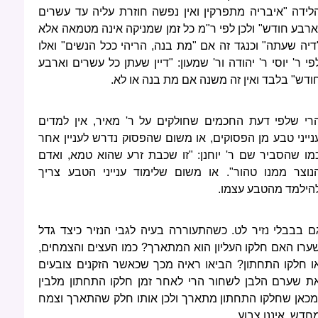
לידה "איבריה מתפרקין ואין נפשה חוזרת עליה עד עשרים
ארבע חודש" ולכן לפי ר"מ כל זמן שמניקה אינה מטמאה אלא
דיה שעתה" וכנגד זה אם "מת בנה, הריהי ככל הנשים" ואלו
פי ר' יוסי ר' יהודה ור' שמעון: "דיין שעתן כל עשרים וארבע
ודש" בלבד ואין זה משנה אם מת בנה או לא.
רי שלפי דעת החכמים שחולקים על ר' מאיר, אין למדים
נייני טבע מן הפסוקים, או משום שהפסוק נדרש לעניין אחר
מו שהסביר שם ר' יוחנן: "זו שכבת זרע שהוא טמא, ואדם
נוצר ממנו טהור". או משום שלימוד ענייני הטבע צריך
הילמד מהטבע עצמו.
ם בבבלי נזיר לט. כשהתעוררה בעיה לגבי הנזיר כיצד גדל
ערו האם חלקו העליון הוא המתארך? כמו העצים והצמחים,
ו חלקו התחתון? הביאו ראיה מכך שכאשר הזקנים צובעים
ת שערם הלבן לשחור הרי לאחר זמן חלקו התחתון מלבין
מכאן שחלקו התחתון מתארך ולכן אותו חלק שהתארך וצמח
חדש, איננו צבוע.