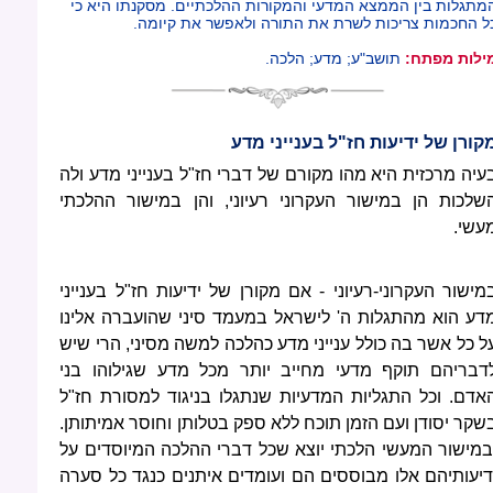
מתגלות בין הממצא המדעי והמקורות ההלכתיים. מסקנתו היא כי
ל החכמות צריכות לשרת את התורה ולאפשר את קיומה.
ילות מפתח:
תושב"ע; מדע; הלכה.
קורן של ידיעות חז"ל בענייני מדע
עיה מרכזית היא מהו מקורם של דברי חז"ל בענייני מדע ולה
שלכות הן במישור העקרוני רעיוני, והן במישור ההלכתי
עשי.
מישור העקרוני-רעיוני - אם מקורן של ידיעות חז"ל בענייני
דע הוא מהתגלות ה' לישראל במעמד סיני שהועברה אלינו
ל כל אשר בה כולל ענייני מדע כהלכה למשה מסיני, הרי שיש
דבריהם תוקף מדעי מחייב יותר מכל מדע שגילוהו בני
אדם. וכל התגליות המדעיות שנתגלו בניגוד למסורת חז"ל
שקר יסודן ועם הזמן תוכח ללא ספק בטלותן וחוסר אמיתותן.
במישור המעשי הלכתי יוצא שכל דברי ההלכה המיוסדים על
דיעותיהם אלו מבוססים הם ועומדים איתנים כנגד כל סערה