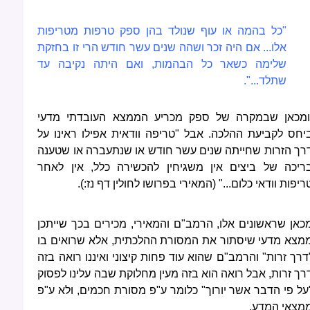
"כל בהמה או עוף שנולד בהן ספק טרפות מטריפות
אלו... אם היה זכר ושהה שנים עשר חודש הרי זו בחזקת
שלימה כשאר כל הבהמות, ואם היתה נקיבה עד
שתלד...".
מכאן שבמקרה של ספק מכריע הממצא העובדתי מדעי
יחס לקביעת ההלכה. אבל "טריפה וודאית אפילו ראינו על
רך הזרות שחייתה שנים עשר חודש או שנתעברה או שטענה
ריכה של ביצים אין משגיחין להכשירה כלל, אין לאחר
ריפות וודאי כלום..." (המאירי בפרושו לחולין דף נז:).
כאן שראשונים אלו, הרמב"ם והמאירי, מכירים בכך שייתכן
מצא מדעי שיסתור את המסורת ההלכתית, אלא שרואים בו
דרך זרות" והרמב"ם שהוא עוד פחות קיצוני ואיננו רואה בזה
רך זרות, אבל רואה הוא בזה מעין מחלוקת שבה עלינו לפסוק
על פי הדבר אשר יורוך" כלומר ע"פ מסורת חכמים, ולא ע"פ
מצאי המדע.