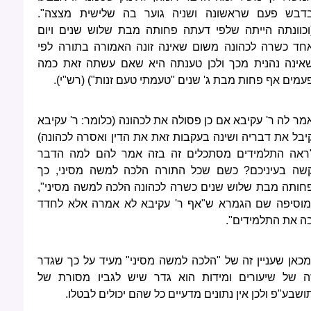
דבש פעם שראשונה ושניה גוער בה שלישית מצצה".
וכוונתה הייתה שלפי דעתה פחותה מבת שלוש שנים ויום
חד כשרה לכהונה משום שאינה זונה האמורה בתורה לפי
אינה נהנית מכך ולכן טענתה היא שאם עשתה זאת כמה
עמים אף פחות מבת ג' שנים "טעמתי טעם זנות") (רש"י).
מר לה ר' עקיבא אם כן פסולה את לכהונה (כלומר: ר' עקיבא
יבל את דבריה ושינה בעקבות זאת את הדין ואסרה לכהונה)
ראה התלמידים מסתכלים זה בזה אמר להם למה הדבר
שה בעיניכם? כשם שכל התורה הלכה למשה מסיני, כך
חותה מבת שלוש שנים כשרה לכהונה הלכה למשה מסיני",
מוסיפה שם הגמרא ש"אף ר' עקיבא לא אמרה אלא לחדד
ה את התלמידים".
מכאן שעניין זה של "הלכה למשה מסיני" מעיד על כך שגדר
ה של שיעורים ומידות הוא גדר שיש לגביו מסורת של
ושבע"פ ולכן אין נתונים מדעיים כל שהם יכולים לבטלו.