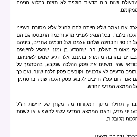
בעולם ושום רוח מדעית חולפת לא תזיזם כמלוא הנימה
מקומם.
בל אם נאמר שלא הייתה להם לחז"ל אלא מסורת בענייני
לכה בלבד, ובכל הנוגע לענייני מדע וחכמה התבססו גם הם
ל הניסוי והבחינה שלהם עצמם ושל חכמים אחרים, ביניהם
ף מאומות העולם, הרי שהמדע בן זמננו שהגיע להישגים
כבדים בהרבה מהמדע בזמנם, אלו הגיע שמעו לאוזניהם,
וודאי שהיו משנים את פסק ההלכה שנקבע, בהסתמך על
תונים מדעיים לא עדכניים, וקובעים פסק הלכה שונה. ואם כך
ם אנו היום עפ"ז חייבים לקבוע פסק הלכה שונה בהסתמך
ל הממצא המדעי החדש.
בדוק תחילה מתוך המקורות מהו מקורן של ידיעות חז"ל
ענייני מדע, והאם הממצא המדעי עשוי להשפיע או לשנות
לכות מקובלות.
בבלי נדה כב: מצאנו –