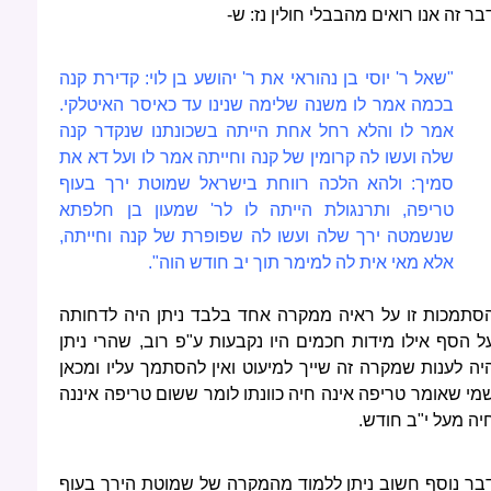
בר זה אנו רואים מהבבלי חולין נז: ש-
"שאל ר' יוסי בן נהוראי את ר' יהושע בן לוי: קדירת קנה
בכמה אמר לו משנה שלימה שנינו עד כאיסר האיטלקי.
אמר לו והלא רחל אחת הייתה בשכונתנו שנקדר קנה
שלה ועשו לה קרומין של קנה וחייתה אמר לו ועל דא את
סמיך: ולהא הלכה רווחת בישראל שמוטת ירך בעוף
טריפה, ותרנגולת הייתה לו לר' שמעון בן חלפתא
שנשמטה ירך שלה ועשו לה שפופרת של קנה וחייתה,
אלא מאי אית לה למימר תוך יב חודש הוה".
סתמכות זו על ראיה ממקרה אחד בלבד ניתן היה לדחותה
ל הסף אילו מידות חכמים היו נקבעות ע"פ רוב, שהרי ניתן
יה לענות שמקרה זה שייך למיעוט ואין להסתמך עליו ומכאן
מי שאומר טריפה אינה חיה כוונתו לומר ששום טריפה איננה
יה מעל י"ב חודש.
בר נוסף חשוב ניתן ללמוד מהמקרה של שמוטת הירך בעוף