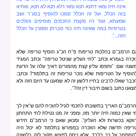
אינה חיה ומאי דתנא תנא ומאי דלא תנא לא תנא, ואתיא
בזה הכלל, ועל זה הכלל סמכו להוסיף בסג"ר ושב
שמעתא, ועוד היו מקצת החכמים מוסיפים והולכים
בטרפיות במה שאינה חיה כפי סברתן וסמכין על הכלל
הזה...".
ם הרמב"ם בהלכות טריפות פ"ח הכ"ג הוסיף טריפה שלא
זכרה בגמרא וכתב "לחי העליון שניטל טריפה" וכתב המגיד
שנה שם: "ותפסו עליון קצת מהמורים דאיך עלה על הדעת
הוסיף על הטריפות שלא נזכר טריפות זה בתלמוד? וכתב:
וכבר שאלו לרבינו בחייו דלשון זה לא שמענו עד היום הזה ולא
צאנו כתוב בשום חיבור דין זה?".
הרמב"ם האריך בתשובתו לחכמי לוניל להוכיח להם ש"אין לך
י שאין כמוה חיה יותר מזו, ומפני זה מנו נטילת לחי התחתון
ווקא בכשרות ולא העליון". ומכאן שאם כי הרמב"ם חידש
ריפה חדשה שלא הוזכרה במפורש בתלמוד לא יכול היה
הסתמך על כך בלבד, אלא ניסה למצוא מקור לזה בלשונה