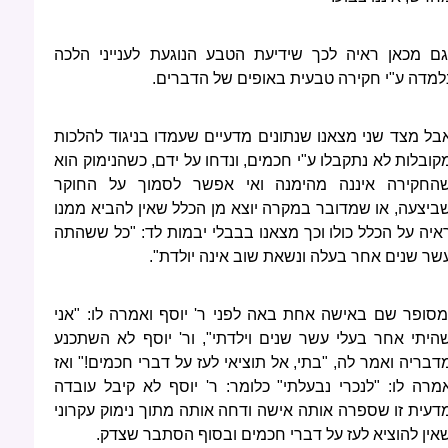
גם מכאן ראיה לכך שידיעת הטבע הנוגעת לענייני הלכה
למדה ע"י חקירה טבעית באופים של הדברים.
בל מצד שני מצאנו שנתונים מדעיים שעמדו בניגוד להלכות
קובלות לא נתקבלו ע"י חכמים, ונדחו על ידם, כשהנימוק הוא
החקירה איננה מהימנה ואי אפשר לסמוך על החוקר
ביצעה, או שמדובר במקרה יוצא מן הכלל שאין להביא ממנו
איה על הכלל כולו וכך מצאנו בבבלי יבמות לד: "כל ששהתה
שר שנים אחר בעלה ונשאת שוב אינה יולדת".
מסופר שם באישה אחת באה לפני ר' יוסף ואמרה לו: "אני
היתי אחר בעלי עשר שנים וילדתי", ור' יוסף לא השתכנע
דבריה ואמר לה, "בתי, אל תוציאי לעז על דברי חכמים!" ואז
מרה לו: "לנכרי נבעלתי" כלומר: ר' יוסף לא קיבל עובדה
דעית זו שספרה אותה אישה ודחה אותה מתוך נימוק עקרוני
אין להוציא לעז על דברי חכמים ובסוף הסתבר שצדק.