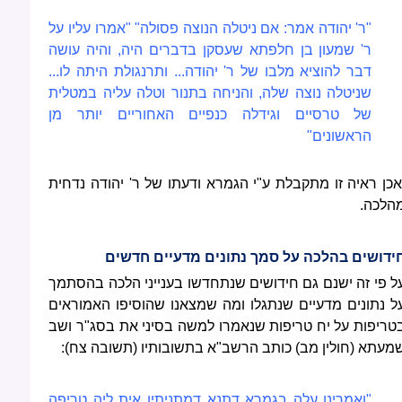
"ר' יהודה אמר: אם ניטלה הנוצה פסולה" "אמרו עליו על
ר' שמעון בן חלפתא שעסקן בדברים היה, והיה עושה
דבר להוציא מלבו של ר' יהודה... ותרנגולת היתה לו...
שניטלה נוצה שלה, והניחה בתנור וטלה עליה במטלית
של טרסיים וגידלה כנפיים האחוריים יותר מן
הראשונים"
אכן ראיה זו מתקבלת ע"י הגמרא ודעתו של ר' יהודה נדחית
הלכה.
ידושים בהלכה על סמך נתונים מדעיים חדשים
ל פי זה ישנם גם חידושים שנתחדשו בענייני הלכה בהסתמך
ל נתונים מדעיים שנתגלו ומה שמצאנו שהוסיפו האמוראים
טריפות על יח טריפות שנאמרו למשה בסיני את בסג"ר ושב
מעתא (חולין מב) כותב הרשב"א בתשובותיו (תשובה צח):
"ואמרינן עלה בגמרא דתנא דמתניתין אית ליה טריפה