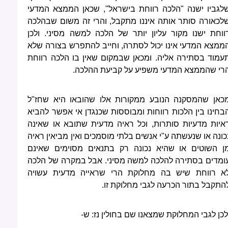
לגביו ישנה "הלכה רווחת בישראל", שכאן הממצא המדעי
לכאורה סותר אותה איננו מתקבל, והרי זה משום שבהלכה
ווחת ישנו מקור עליון יותר של הלכה למשה מסיני. ולכן
ממצא המדעי אינו יכול לסתרה, וחייב להתפרש בצורה שלא
עמוד בסתירה אליה. ומכאן שבמקום שאין בו הלכה רווחת
רי שהממצא המדעי משפיע על קביעת ההלכה.
כאן שהמסקנה הנובע ממקורות אלו שהובאו היא שחז"ל
בחינו בין הלכות רווחות ומבוססות שכנגדן אי אפשר להביא
איות מדעיות סותרות, וכל ראיה מדעית שתובא או שאינה
כונה או שנעשתה ע"י אנשים בלתי מוסמכים ואין מביאין ראיה
ן השוטים או שהיא נכונה רק בתנאים מסוימים שאינם
ומדים בסתירה להלכה למשה מסיני. אבל במקרה של הלכה
א רווחת שיש בה מחלוקת הרי שראייה מדעית עשויה
התקבל בתור הכרעה לגבי מחלוקת זו.
לכן לגבי המחלוקת שמצאנו שם בחולין נז: ש-