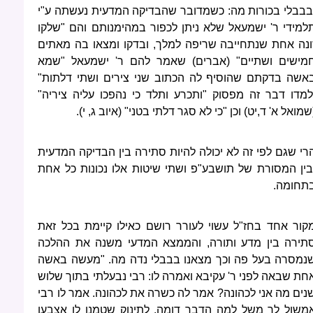
בבבלי בכורות מה: כשמדובר שהבדיקה המדעית נעשתה ע"י
למידי ר' ישמעאל שלא ניתן לכפור במהימנותם והם "שלקו
ונה אחת שנתחייבה שריפה למלך, ובדקו ומצאו בה מאתים
מישים ושתיים" (אברים) שאמר להם ר' ישמעאל "שמא
אשה בדקתם שהוסיף לה הכתוב שני צירים ושתי דלתות"
למדו דבר זה מפסוק "ותכרע ותלד כי נהפכו עליה ציריה"
שמואל א' ד,יט) וכן "כי לא סגר דלתי בטני" (איוב ג, י).
רי שגם לפי זה לא יכולה להיות סתירה בין הבדיקה המדעית
בין המסורת של תושבע"פ ושתי שיטות אלו נכונות כל אחת
תחומה.
קור אחד בחז"ל עשוי לעורר רושם כאילו קיימת בכל זאת
תירה בין מדע ותורה, והממצא המדעי משנה את ההלכה
נמסרה בעל פה וכך מצאנו בבבלי נדה מה. "מעשה באשה
חת שבאה לפני ר' עקיבא ואמרה לו: רבי נבעלתי בתוך שלוש
נים מה אני לכהונה? אמר לה כשרה את לכהונה. אמר לו רבי
משול לך משל למה הדבר דומה, לתינוק שטמנו לו אצבעו