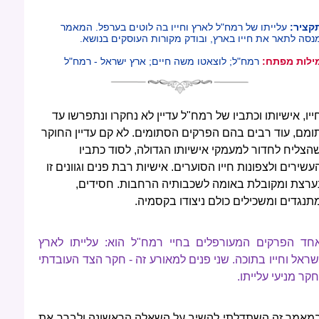
קציר:
עלייתו של רמח"ל לארץ וחייו בה לוטים בערפל. המאמר
נסה לתאר את חייו בארץ, ובודק מקורות העוסקים בנושא.
ילות מפתח:
רמח"ל; לוצאטו משה חיים; ארץ ישראל - רמח"ל
ייו, אישיותו וכתביו של רמח"ל עדיין לא נחקרו ונתפרשו עד
ומם, עוד רבים בהם הפרקים הסתומים. לא קם עדיין החוקר
הצליח לחדור למעמקי אישיותו הגדולה, לסוד כתביו
עשירים ולצפונות חייו הסוערים. אישיות רבת פנים וגוונים זו
ערצת ומקובלת באומה לשכבותיה הרחבות. חסידים,
תנגדים ומשכילים כולם ניצודו בקסמיה.
חד הפרקים המעורפלים בחיי רמח"ל הוא: עלייתו לארץ
שראל וחייו בתוכה. שני פנים למאורע זה - חקר הצד העובדתי
חקר מניעי עלייתו.
מאמר זה השתדלתי להשיב על השאלה הראשונה ולברר את