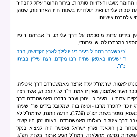
ו החומר מועט והעדויות סותרות. בירור החומר עלול להבהיר
ת סבות עלייתו ואת תולדותיו בשנות חייו האחרונות, שמהן
יוע להבנת אישיותו.
ין בידינו עדות מוסכמת על דרך עלייתו. ר' אברהם ריגייו
ספר במכתבו למ. ש. גירונדי,
"כי כשעבר רמח"ל בעיר ריגייו לילך לארץ הקדושה, הרב
ר' ישעיהו באסאן שהיה רבו מקדם, רצה שילין בביתו
וכ"ו".
ונתו לאמור, שרמח"ל עלה ארצה מאמשטרדם דרך איטליה.
כבר העיר אלמנצי, שאין זו אמת. ד"ר ש. גינצבורג, אשר רצה
קיים עדות זו, מעיר כי ייתכן ועבר בדרכו מאמשטרדם דרך
גייו כדי להפרד מרבו - וטעה בזה, שמקובל בידינו שר' ישעיהו
באסאן נפטר בשנת תצ"ט (1739). הדעה נותנת, שרמח"ל לא
בר דרך איטליה בעלותו מאמשטרדם. באותו זמן היו קשרי
סחר בין הולאנד וארץ ישראל ואפשר היה למצוא בנקל
פשרות נסיעה מהולאנד. רמח"ל הגיע ארצה בשנת תק"ג,