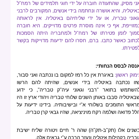
ני מסיק, שהתעודה חוברה על ידי חוגי תלמידים של רמח"ל
איטליה, והיא אושרה ונחתמה בידי אנשים, המקורבים לרבני
גאוני טבריה, או על ידי שליחיהם באיטליה. אין לראותה
מזוייפת, אף כי אינה מוסרת פרטים מדוייקים. היא חוברה
מוך לזמן פטירתו של רמח"ל ולמחבריה היתה הסמכות
כתוב כאשר כתבו. ברם, חסרו להם ידיעות מדוייקות בקשר
פטירתו.
נסה לבסס הנחותי:
ימוק ראשון:
באיגרת אין כל רמז למקום בו נכתבה ואני סבור,
זו נכתבה באיטליה בידי אנשים, שהיתה להם הרשו
השתמש בתואר "רבני וגאוני עיה"ק טבריה", כי ידוע
באיטליה סבבו באותן השנים שלוחי טבריה ויהודי ארץ זו היו
ראשי התומכים בשלוחי א"י ובישיבותיה. בידינו ידיעות על
לל פדואה ושלמה רקח מויניציאה, שהיו גבאי קרן טבריה.
שנים אלו (תק"ב-תק"ה) שהה ר' חיים ויטורה שליח ישיבת
בריה בקהילות איטליה ונעזר הרבה ע"י גבאים אלה.