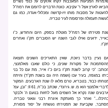
למרות המניעות המעכבות לקחו אלוקים על כנפי נשרים
הביאו לארץ אצל ר' עקיבא. כוונת הדברים לרומם את רמח"ל
להעטות על מסבות מותו זיו-קדושה ומכלולי-אגדה, כמו גם
עשות תעמולה ופרסומת לעיר טבריה.
נת פטירתו של רמח"ל מוטלת בספק. היום והחודש, כ"ו
אייר, ידועים ואילו לגבי השנה יש הסוברים תק"ו ואחרים
ק"ז.
ם נעיין בדבר ניווכח, שאין התאריכים השונים תוצאה
הסתמכות על מקורות שונים, כי כולם שאבו מאלמנצי,
כותב: "כי קרוב לשנת תק"ז ביום כ"ו אייר, מת עם כל בני
יתו במגפה, בעיר עכו (ושמה היה גם בשנת תק"ד) והיתה
נוחתו כבוד, בטבריא, טרם מלאו לו שנת הארבעים. המקור
דברי אלמנצי הוא מ. ש. גירונדי, שכתב בכ"ח,
II 61
: "ובן, עמ'
רבעים שנה נקרא אל השמים מעל לחזות בנועם ה' ולבקר
היכלו..." ואחר כך מועתקת איגרת רבני וגאוני טבריה.
סתבר, שקביעת שנ תפטירתו נעשתה על יסוד מסורת,