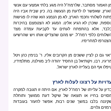
ן האמור מסתבר, שלרמח"ל היה מגע בלתי אמצעי עם אנשי
ארץ, שאפשר לו לדעת מן הנעשה בה. כיון שבית אביו היה
תוח לשלוחי וחכמי הארץ, לא מן הנמנע הוא שהיו לו פגישות
וספות, שזכרן לא הגיע אלינו. המגע לא הצטמצם בהיכרות
לבד, אלא בהתפתח לעתים עד לקביעת עמדה מצד
שלוחים כלפי רמח"ל. יש מהם שהצדיקו אותו ויש שהרשיעו
הצטרפו למחרימיו.
אוי גם כן לציין ששנים מן הקרובים אליו, ר' בנימין כהן ויטל
ריגיו, רבו, ויקותיאל בן החסיד יהודה ליב מווילנה, מתלמידיו,
יפלו אף הם בעלייה לארץ ישראל.
דויות על רצונו לעלות לארץ
דיון על עלייתו של רמח"ל לארץ, אם היתה זו תגובה למקרה
סויים בחייו או תוצאה של שיקול דעת ממושך ותוחלת
קיננה בלבו במשך שנים רבות, אפשר להעזר בעובדות
רמזים גלויים.