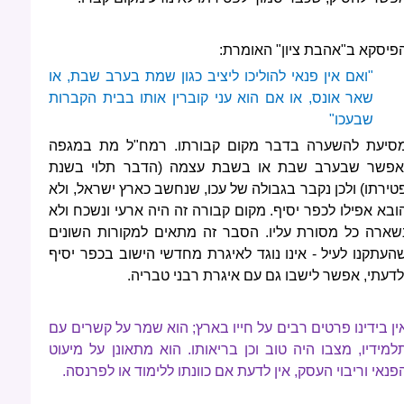
פיסקא ב"אהבת ציון" האומרת:
"ואם אין פנאי להוליכו ליציב כגון שמת בערב שבת, או
שאר אונס, או אם הוא עני קוברין אותו בבית הקברות
שבעכו"
סיעת להשערה בדבר מקום קבורתו. רמח"ל מת במגפה
אפשר שבערב שבת או בשבת עצמה (הדבר תלוי בשנת
טירתו) ולכן נקבר בגבולה של עכו, שנחשב כארץ ישראל, ולא
ובא אפילו לכפר יסיף. מקום קבורה זה היה ארעי ונשכח ולא
שארה כל מסורת עליו. הסבר זה מתאים למקורות השונים
העתקנו לעיל - אינו נוגד לאיגרת מחדשי הישוב בכפר יסיף
לדעתי, אפשר לישבו גם עם איגרת רבני טבריה.
ין בידינו פרטים רבים על חייו בארץ; הוא שמר על קשרים עם
למידיו, מצבו היה טוב וכן בריאותו. הוא מתאונן על מיעוט
פנאי וריבוי העסק, אין לדעת אם כוונתו ללימוד או לפרנסה.