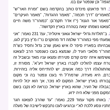
גפה" וכן שנפטר עם בנו.
.
דוד פראנקו מינדס כותב בהקדמה בשם "זמרת האר"ש"
מאמרים "דרך חכמה", "מאמר ההגדות", "מאמר העיקרים"
"מאמר אור הגנוז" (י"ז אדר תקמ"ג): "כמוהר"ר משה חיים
וצאטו נשמתו יצאה בטהרה בארץ הקדושה".
.
ב"תולדות גדולי ישראל וגאוני איטליה", עמ' 231 נאמר: "אני
מעתי מפי כמוהר"ר שלמה דוד מהזקנים נר"ו מ"ץ בק"ק לוגו,
בהיותו בפאריז סיפר לו איש נאמן שרב גדול וחסיד כש"ת
והר"ר מלאכי העיד לו, שנמצא בעכו כשנפטר הרב לוצאטו
שימשו איזה ימים קודם פטירתו ומצאו עניו מאד ובשביל זה
רח עצמו להוליכו לקברו בארץ ישראל זיע"א". מסורת זו,
התגלגלה דרך כמה אנשים, יש להתייחס אליה בזהירות.
רם, היא מעידה, שרמח"ל חי בעכו ונפטר בה וכי מקום
בורתו בארץ ישראל. המקום לא נזכר, אך הוא יכול להיות
גבולה של העיר, שהוא בארץ ישראל. כנראה לא נקבו בשם
מקום מפני שלא היה ידוע.
.
באותו מקור עמוד 229, נאמר: "עד שהרב לוצאטו חגר
תניו ונסע ללכת לא"י ובהגיעו לעכו נתבקש לישיבה של מעלה