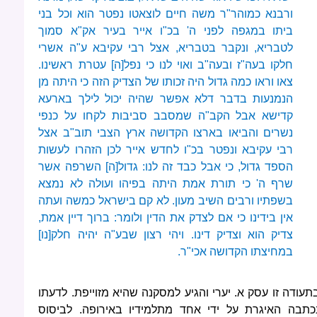
ורבנא כמוהר"ר משה חיים לוצאטו נפטר הוא וכל בני
ביתו במגפה לפני ה' בכ"ו אייר בעיר אק"א סמוך
לטבריא, ונקבר בטבריא, אצל רבי עקיבא ע"ה אשרי
חלקו בעה"ז ובעה"ב ואוי לנו כי נפל[ה] עטרת ראשינו.
צאו וראו כמה גדול היה זכותו של הצדיק הזה כי היתה מן
הנמנעות בדבר דלא אפשר שהיה יכול לילך בארעא
קדישא אבל הקב"ה שמסבב סביבות לקחו על כנפי
נשרים והביאו בארצו הקדושה ארץ הצבי תוב"ב אצל
רבי עקיבא ונפטר בכ"ו לחדש אייר לכן הזהרו לעשות
הספד גדול, כי אבל כבד זה לנו: גדול[ה] השרפה אשר
שרף ה' כי תורת אמת היתה בפיהו ועולה לא נמצא
בשפתיו ורבים השיב מעון. לא קם בישראל כמשה ועתה
אין בידינו כי אם לצדק את הדין ולומר: ברוך דיין אמת,
צדיק הוא וצדיק דינו. ויהי רצון שבע"ה יהיה חלק[נו]
במחיצתו הקדושה אכי"ר.
תעודה זו עסק א. יערי והגיע למסקנה שהיא מזוייפת. לדעתו
כתבה האיגרת על ידי אחד מתלמידיו באירופה. לביסוס