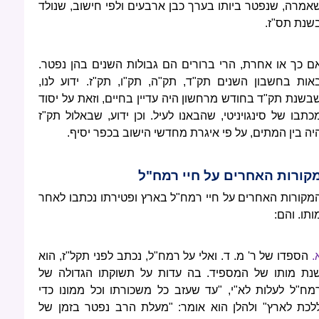
אמרה, שנפטר ביותו בערך כבן ארבעים ולפי חישוב, שנולד
שנת תס"ז.
ם כך או אחרת, הרי ברורים הם גבולות השנים בהן נפטר.
אות בחשבון השנים תק"ד, תק"ה, תק"ו, תק"ז. ידוע לנו,
בשנת תק"ד בחודש מרחשון היה עדיין בחיים, וזאת על יסוד
כתבו של סינגויניטי, שהבאנו לעיל. וכן ידוע, שבאלול תק"ז
יה בין המתים, על פי איגרת מחדשי הישוב בכפר יסיף.
קורות האחרים על חיי רמח"ל
מקורות האחרים על חיי רמח"ל בארץ ופטירתו נכתבו לאחר
ותו. והם:
.
הספדו של ר' מ. ד. ואלי על רמח"ל, נכתב לפני תקל"ז, הוא
נת מותו של המספיד. בה עדות על תשוקתו הגדולה של
מח"ל לעלות לא"י, "עד שעזב כל משכורתו וכל ממונו כדי
לכת לארץ" ולהלן הוא אומר: "מעלת הרב נפטר בזמן של