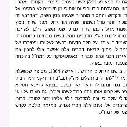
גם זה המאורע נחלק לשני טעמים כי צריו ומקטרגיו אמרו:
או, מה עלתה בידו והרי זה אות כי מן השמים לא הסכימו על
דו והקדוש והחסיד מוהר"ר ישעיהו בסן השיב, דאדרבא זה
וכיח יותר גודל נשמתו ושהיה אור גדול ומפני שהיה ניצוץ
שמת מרע"ה כמו שהיה גם כן שמו משה, הילכך לא זכה
מוהו ליכנס לא"י. הדברים המשובשים מבחינה כרונולוגית,
עמידים אותנו על הלך הדעות בקשר לעלייתו ופטירתו של
מח"ל. מתוך קריאת דברים אלה אפשר אולי להבין את
אגרת רבני וגאוני טבריה" כאפולוגטיקה על רמח"ל בהוכחה
נפטר ונקבר בארץ.
.
ב"שם הגדולים החדש", ווארשה 1864, מסופר שכשעלה
מח"ל "להר ה' בירושלים עיה"ק תוב"ב חרדו זקני העיר רבתי
ם נגדו ונתנו לו תואר גאון ובשם בוצינא קדישא חסידא
פרישא קראו אותו ונתנו כבוד לשמו ולזכרו. גם העידו עליו אז
דולי עולם כי זכה למדרגת גילוי אליהו זכור לטוב". ברור,
דברים אלו אינם אלא דברי אגדה, במגמה בולטת לקדש
מו של רמח"ל.