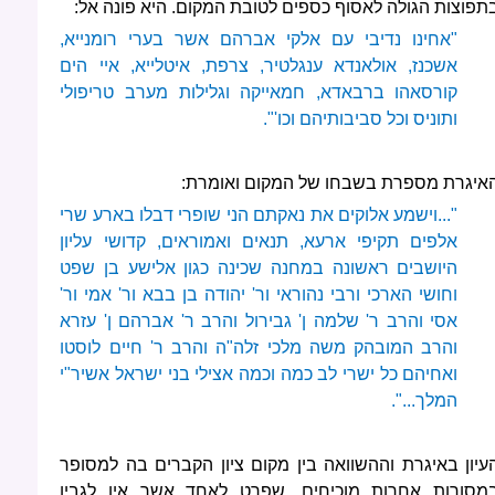
תפוצות הגולה לאסוף כספים לטובת המקום. היא פונה אל:
"אחינו נדיבי עם אלקי אברהם אשר בערי רומנייא,
אשכנז, אולאנדא ענגלטיר, צרפת, איטלייא, איי הים
קורסאהו ברבאדא, חמאייקה וגלילות מערב טריפולי
ותוניס וכל סביבותיהם וכו'".
איגרת מספרת בשבחו של המקום ואומרת:
"...וישמע אלוקים את נאקתם הני שופרי דבלו בארע שרי
אלפים תקיפי ארעא, תנאים ואמוראים, קדושי עליון
היושבים ראשונה במחנה שכינה כגון אלישע בן שפט
וחושי הארכי ורבי נהוראי ור' יהודה בן בבא ור' אמי ור'
אסי והרב ר' שלמה ן' גבירול והרב ר' אברהם ן' עזרא
והרב המובהק משה מלכי זלה"ה והרב ר' חיים לוסטו
ואחיהם כל ישרי לב כמה וכמה אצילי בני ישראל אשיר"י
המלך...".
עיון באיגרת וההשוואה בין מקום ציון הקברים בה למסופר
מסורות אחרות מוכיחים, שפרט לאחד אשר אין לגביו