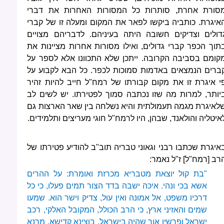
סורת אחרת, סותרות כל המסורות האחרות את דברי
איגרת. כותביה ביקשו לפאר את המקום ומעלה זו של קברי
דולים וצדיקים חשובה היתה בעיניהם. לדבריהם מצויים
תוך הכפר קברי גדולים, ואילו מסורות אחרות מציינות את
קומם בסביבה הקרובה. ייתכן שלא התכוונו אלא לספר על
ברים הנמצאים באדמות סמוכות לכפר. כל הבא לקבוע על
י איגרת זו את מקום קבורתו של רמח"ל חייב להיות זהיר
יותר, למרות מה שזו נכתבה סמוך לפטירתו. יש לשים לב
לאיגרת מגמה תעמולתית והיא נשלחה בין שאר הארצות גם
איטליה והולאנד, שבהן, היו לרמח"ל חוגי מעריצים ותלמידים.
איגרת שכתבו רבני וגאוני טבריה תוב"ב להודיע פטירתו של
רב [רמח"ל] ז"ל נאמר:
"בת קול יוצאת מטבריא מכרזת ואומרת: על ההרים
אשא בכי ונהי. איכה ישבה בדד הצור תמים פעלו, כי כל
דרכיו משפט, אל אמונה ואין עול, צדיק וישר הוא. שמעו
שמים והאזיני ארץ, כי הרב הכולל, המקובל האלקי, רכב
ישראל ופרשיו אור שהיה בישראל, בוצינא קדישא, מרנא