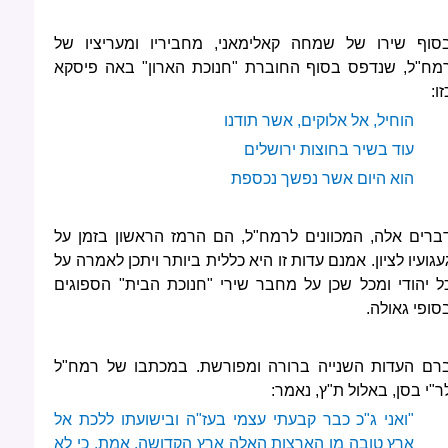
סוף שירו של שמחה קאלימאני, מחביריו ומעריציו של
מח"ל, שנדפס בסוף החוברת "חנוכת הארון" באה פיסקא
זו:
הוחיל, אל אלוקים, אשר תודנו
עוד בשיר בחוצות ירושלים
הוא היום אשר נפשך נכספת
ברים אלה, המכוונים לרמח"ל, הם הרמז הראשון בזמן על
עגועיו לציון. אמנם עדות זו היא כללית ביותר ויתכן לאמרה על
ל יהודי ומכל שכן על מחבר שירי "חנוכת הבית" הספוגים
סופי גאולה.
רם העדות השנייה ברורה ומפורשת. במכתבו של רמח"ל
ר"י בסן, באלול ת"ץ, נאמר:
"ואני ג"כ כבר קבעתי עצמי בעז"ה ובישועתו ללכת אל
ארץ טובה מן הארצות האלה ארץ הקדושה. אמת, כי לא