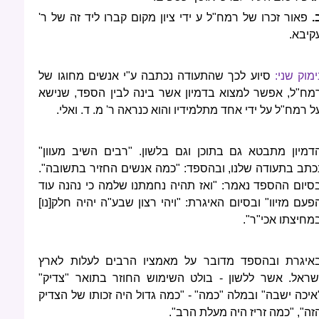
.
פאור זכרו של רמח"ל ע ידי ציון מקום קברו ליד זה של ר'
קיבא.
ימוק שני:
סיוע לכך שהתעודה נכתבה ע"י אנשים מחוגו של
מח"ל, אפשר למצוא בדמיון אשר בינה לבין הספד, שנישא
ל רמח"ל על ידי אחד מתלמידיו והוא כנראה ר' מ. ד. ואלי.
דמיון מתבטא גם בתוכן וגם בלשון. "רבים השיב מעוון"
כתב בתעודה שלנו, ובהספד: "כמה אנשים החזיר בתשובה".
סיום ההספד נאמר: "ואז תהיה נחמתנו שלמה כי נהנה עוד
פעם מזיוו" ובסיום האיגרת: "ויהי רצון שבע"ה יהיה חלק[נו]
מחיצתו אכי"ר".
איגרת ובהספד מדובר על מאמציו הרבים לעלות לארץ
שראל. אשר ללשון - בולט השימוש החוזר בתואר "צדיק"
איכה ישבה" ובמלה "כמה" - "כמה גדול היה זכותו של הצדיק
זה", "כמה זריז היה מעלת הרב".