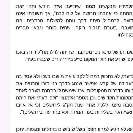
למידיו מבקשים ממנו "שיודיענו איזה חידש ותהי זאת
חמתנו כי אהבתו חרושה על לוח לבנו", אך תשובתו אינה
דועה. לרמח"ל היתה דרך נוחה למשלוח מכתבים. הם
ועברו בעזרת הגביר רוקח, שהיה סוחר וגבאי טבריה
קהילתו.
עדותו של סינגויניטי מסתבר, שהיתה לו לרמח"ל דירה בעכו
לפי שידע את חוקי המקום סייע בידי יהודים שעברו בעיר.
דעתי, לא נתכווין רמח"ל לקבוע את מושבו בעכו ולא עסק בה
עבודה של קבע. אפשר שנהג כדרך בני דורו והבטיח את
יומו בדרכים המקובלות. עכו שימשה לו כתחנת מעבר לאחד
מקומות הקדושים. וכן מספר אלמנצי: "ולפי דעתי זאת היתה
סבה מעמו ללכת אחר שנת תק"ג לירושלים (כי אז אויבו
אגיז הלך בשליחות בערי המזרח ולא בחר עוד בירושלים)".
וא לא הגיע למחוז חפצו בשל שיבושים בדרכים ומגפות. יתכן