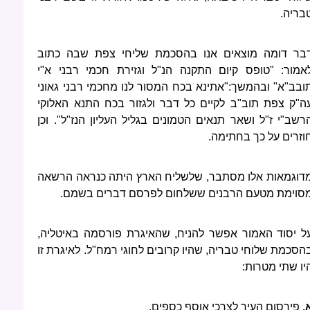
בריה.
בר דומה מוצאים אנו בהסכמת שליחי צפת שבה כתוב
אמור: "טופס קיום התקנה הנ"ל וגזירת חכמי רבני א"י
ובב"א" ובהמשך:"אתינא בכח המסור לנו מחכמי רבני גאוני
ה"ק צפת תוב"ב לקיים כל דבר ולגזור בכח התנא האלוקי
רשב"י ז"ל ושאר תנאים הטמונים בגליל העליון הנז"ל". וכן
וזרים על כך בחתימה.
דוגמאות אלו מסתבר, שלשליח הארץ היתה כנראה הרשאה
סוימת מטעם הרבנים ששלחום לפרסם דברים בשמם.
ל יסוד האמור אפשר להניח, שהאיגרת פורסמה באיטליה,
הסכמת שלוחי טבריה, שהיו קרובים לחוגי רמח"ל. לאיגרת זו
יו שתי מטרות:
.
פירסום העיר לצרכי אוסף כספים.