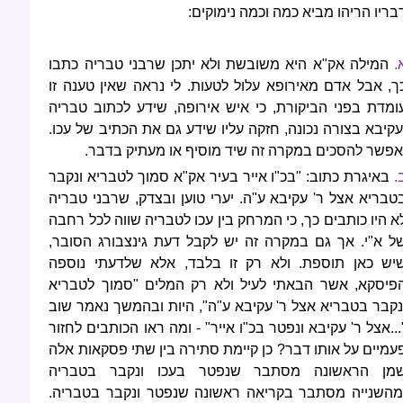
בריו הריהו מביא כמה וכמה נימוקים:
.
המילה אק"א היא משובשת ולא יתכן שרבני טבריה כתבו
ך, אבל אדם מאירופא עלול לטעות. לי נראה שאין טענה זו
ומדת בפני הביקורת, כי איש אירופה, שידע לכתוב טבריה
עקיבא בצורה נכונה, חזקה עליו שידע גם את הכתיב של עכו.
אפשר להסכים במקרה זה שיד מוסיף או מעתיק בדבר.
.
באיגרת כתוב: "בכ"ו אייר בעיר אק"א סמוך לטבריא ונקבר
טבריא אצל ר' עקיבא ע"ה. יערי טוען ובצדק, שרבני טבריה
א היו כותבים כך, כי המרחק בין עכו לטבריה שווה לכל רחבה
ל א"י. אך גם במקרה זה יש לקבל דעת גינצבורג הסובר,
יש כאן תוספת. ולא רק זו בלבד, אלא שלדעתי נוספה
פיסקא, אשר הבאתי לעיל ולא רק המלים "סמוך לטבריא
נקבר בטבריא אצל ר' עקיבא ע"ה", היות ובהמשך נאמר שוב
...אצל ר' עקיבא ונפטר בכ"ו אייר" - ומה ראו הכותבים לחזור
עמיים על אותו דבר? כן קיימת סתירה בין שתי פסקאות אלה
מן הראשונה מסתבר שנפטר בעכו ונקבר בטבריה
מהשנייה מסתבר בקריאה ראשונה שנפטר ונקבר בטבריה.