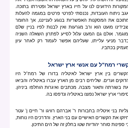
מקורות הידועים לנו על חייו בארץ ישראל ופטירתו בתוכה.
גב ניתוח העובדות, נכנסתי לפרטי פרטים במגמה להעלות
תוכם את המסקנות האפשריות בנוגע לענייננו, אך החומר
בידינו מועט הוא ורב מגרעות ואין לבנות לפיו בניין שלם
מוגמר. אולם גם המעט עלול לסייע לפתרון השאלה השניה
דבר מניעי עלייתו, שעליהם אפשר לעמוד רק לאחר עיון
עמיק בכתביו.
שרי רמח"ל עם אנשי ארץ ישראל
קשרים בין ארץ ישראל לאיטליה בדורו של רמח"ל היו
דוקים וערים. שליחים רבים מן הארץ עברו באיטליה והביאו
ת בשורתה ותאור מצבה. מכתבים ואיגרות הוחלפו ביניהן.
יפורי ארץ ישראל נפוצו באיטליה ונדפסו בה.
ליות בני איטליה בחבורות ר' אברהם רוויגו ור' חיים ן' עטר
יזקו את הקשרים האישיים עם בני הארץ. והדרכים היו נוחות,
י ספינות סוחר יהודיות שטו בחלק זה של הים התיכון.