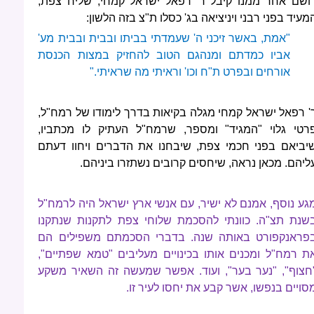
ושם אחר ממנו קיבל ר' רפאל ישראל קמחי, שליח צפת,
מעיד בפני רבני ויניציאה בג' כסלו ת"צ בזה הלשון:
"אמת, באשר זיכני ה' שעמדתי בביתו ובבית ובבית מע'
אביו כמדתם ומנהגם הטוב להחזיק במצות הכנסת
אורחים ובפרט ת"ח וכו' וראיתי מה שראיתי."
' רפאל ישראל קמחי מגלה בקיאות בדרך לימודו של רמח"ל,
רטי גלוי "המגיד" ומספר, שרמח"ל העתיק לו מכתביו,
יביאם בפני חכמי צפת, שיבחנו את הדברים ויחוו דעתם
ליהם. מכאן נראה, שיחסים קרובים נשתזרו ביניהם.
גע נוסף, אמנם לא ישיר, עם אנשי ארץ ישראל היה לרמח"ל
שנת תצ"ה. כוונתי להסכמת שלוחי צפת לתקנות שנתקנו
פראנקפורט באותה שנה. בדברי הסכמתם משפילים הם
ת רמח"ל ומכנים אותו בכינויים מעליבים "טמא שפתיים",
חצוף", "נער בער", ועוד. אפשר שמעשה זה השאיר משקע
סויים בנפשו, אשר קבע את יחסו לעיר זו.