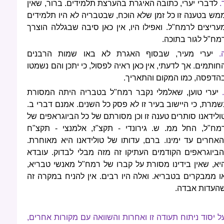
.
לדברי יערי, כתובה האיגרת בהערצת תלמידים. ברור, שאין
מש בטענה זו כל זמן שלא הוכח, שבטבריה לא היו תלמידים
עריצים לרמח"ל. ואפילו היו, אין כאן סיבה שבגללה הוצרך
מח"ל לגור בתוכה.
.
יערי מעיר, שבסוף האגרת לא באו שמות הרבנים
חותמים. אך לדעתי, אין כאן ראיה לפסול, כי יתכן והם נשמטו
הדפסה, כמו המקום והתאריך.
.
יערי טוען, שאלמלי נקבר רמח"ל בטבריה היתה המסורת
שמרת, כי היישוב בעיר זו לא פסק כל השנים. אמנם דברי ב.
ולידאנו סותרים טענה זו וכן מסורתם של כל הביוגראפים של
מח"ל, החל ממ. ש. גירונדי - תקצ"ז, אלמנצי - תקצ"ח
האחרים עד ימינו. ברם, עדותו של טולידאנו היא מאוחרת.
הביוגראפים הקודמים העתיקו זה מזה מבלי לבדוק. עובדא
יא, שאין בידינו מסורת על קברו של רמח"ל מאנשי טבריא,
ו ממבקרים בטבריא. ואלה היו רבים. אין להניח במקרה זה
העדות אבדה.
ל יסוד ניתוח תעודה זו ואחרות והשוואה עם מקורות אחרים,