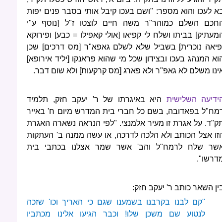
א לעכו והוא מספר: "ושם בעכו קיבל אותי בסבר פנים יפות
חכם השלם כמוהר"ר משה חיים לוצטו ז"ל [נוסף ע"י
מעתיק] בביתו ושלח לי קפיאו [אולי קאפילו = כבע] ופירוקא
פיאה נוכרית] בשביל שלא לשלם גאפא"ר [מס דרכים] שכן
וא המנהג בעכו ובצידון שכל מי שהוא פראנקו [יליד אירופא]
ינו משלם לא גאפ"ר ולא פארג [מס קרקעות] ולא שום דבר.
ידיעה השלישית
היא באיגרתו של ר' יעקב חזק, תלמיד
מח"ל בפאדובה, בשם כל חברי בית המדרש מיום ח' באייר
ק"ד. על אגרת זו מעיר אלמנצי. "לפי הנראה נשארה האגרת
זו אצל הכותב ולא הלכה לדרכה, או עשה ממנה ב' העתקות
שר שלח לרמח"ל והב' אשר שמר אצלנו בכתבי בית
דרשו".
ין השאר כותב ר' יעקב חזק:
"קם לבנו בקרבנו בשמענו שגם כי האריך וכו' שזכה
לנטוע שם משכן שלו! וכבר הגיעו אלינו מכתביו