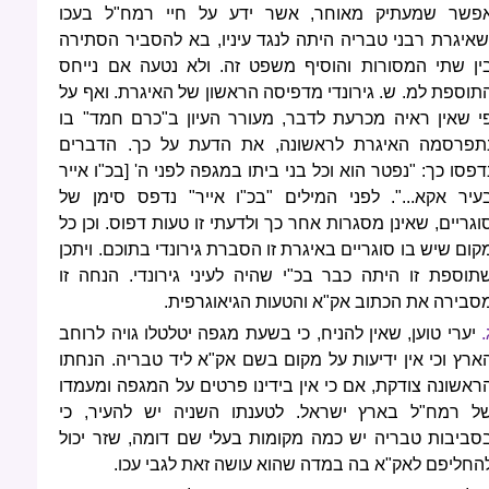
פשר שמעתיק מאוחר, אשר ידע על חיי רמח"ל בעכו
שאיגרת רבני טבריה היתה לנגד עיניו, בא להסביר הסתירה
ין שתי המסורות והוסיף משפט זה. ולא נטעה אם נייחס
תוספת למ. ש. גירונדי מדפיסה הראשון של האיגרת. ואף על
י שאין ראיה מכרעת לדבר, מעורר העיון ב"כרם חמד" בו
תפרסמה האיגרת לראשונה, את הדעת על כך. הדברים
דפסו כך: "נפטר הוא וכל בני ביתו במגפה לפני ה' [בכ"ו אייר
עיר אקא...". לפני המילים "בכ"ו אייר" נדפס סימן של
וגריים, שאינן מסגרות אחר כך ולדעתי זו טעות דפוס. וכן כל
קום שיש בו סוגריים באיגרת זו הסברת גירונדי בתוכם. ויתכן
תוספת זו היתה כבר בכ"י שהיה לעיני גירונדי. הנחה זו
סבירה את הכתוב אק"א והטעות הגיאוגרפית.
.
יערי טוען, שאין להניח, כי בשעת מגפה יטלטלו גויה לרוחב
ארץ וכי אין ידיעות על מקום בשם אק"א ליד טבריה. הנחתו
ראשונה צודקת, אם כי אין בידינו פרטים על המגפה ומעמדו
ל רמח"ל בארץ ישראל. לטענתו השניה יש להעיר, כי
סביבות טבריה יש כמה מקומות בעלי שם דומה, שזר יכול
החליפם לאק"א בה במדה שהוא עושה זאת לגבי עכו.