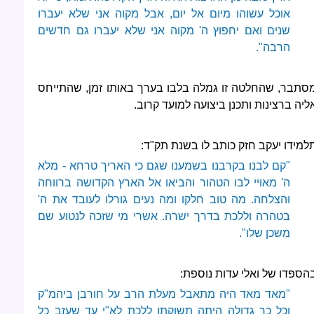
אוכל עשוהו מיום אל יום, אבל מקוה אני שלא יעברו
שנים ואם יחפוץ ה' מקוה אני שלא יעברו גם חדשים
הרבה".
סתבר, שהחלטה זו גמלה בלבו בערך באותו זמן, שהתייחס
ליה ברצינות ותכנן ביצועה למועד קרוב.
למידו יעקב חזק כותב לו בשנת תק"ד:
"קם לבנו בקרבנו בשמענו שגם כי האריך טרחא - מלא
ה' מאויי לבו הטהור והביאו אל הארץ הקדושה ברווחה
והצלחה. מה טוב חלקו ומה נעים גורלו לעובד את ה'
בטהרה וללכת בדרך ישרה. אשרי מי שזכה לנטוע שם
משכן שלו".
הספדו של ואלי עדות נוספת:
"מאד מאד היה מתאבל מעלת הרב על חורבן ביהמ"ק
וכל כך גדולה היתה תשוקתו ללכת לא"י עד שעזב כל