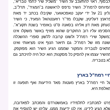
לבסוף, ראוי להתעכב על השיר "משכיל שיר לחמי טבריא",
מיוחס לרמח"ל. השיר נדפס לראשונה ב"המגיד", תרל"ב,
גליון 21 על ידי יעקב טאפכאווער, שקיבלו בכתב יד מאת
ראנץ דעליטץ, שקבלו מד"ר רוזענטהאל המעיד, כי השיר
נעתק מאת דון אליהו בסאנה ס"ט באזמיר בשנת תקע"א".
הסכימו עליו רוב החוקרים שהוא מזויף באשר משקלו אינו
משקל שירי רמח"ל ולשונו קרובה ללשון סופרי ההשכלה
שונה מזו של רמח"ל. גם תיאור הנוף אינו מציאותי ואינו
תאים לטבריה והמקור שממנו הגיע השיר הוא מפוקפק.
השיר עצמו אין להסיק כל מסקנות; הוא יכול היה להיכתב גם
א בטבריה.
יי רמח"ל בארץ
ל חיי רמח"ל בארץ מעטות מאד הידיעות ואף תופעה זו
אלפת היא.
רט למכתביו לתלמידיו באמשטרדם והמכתב לפאדובה,
לא הגיע לידינו, אין לנו ידיעות ממנו. עליהן יש להוסיף את