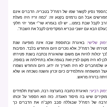
הספד נסיון לקשור שמו של רמח"ל בטבריה. הדברים אינם
פורשים אבל הם נרמזים בקטע זה: "כמה זריז היה מעלת
רב לקבל שבת בזמנו... יש לנו בגמרא שר"י אמר יהי חלקי
עולם הבא עם יושבי טבריא המקדימים לקבל את השבת".
ימוק שלישי:
באיגרת ובתוספת שבה אינה מופיעה שנת
טירתו של רמח"ל, אלא נזכרים היום והחודש בלבד. הסיבות
כך יכולות להיות אם משום שהאיגרת נכתבה בשנת פטירתו
לכן לא היה מקום לציין זאת בגופה אלא בתחילתה או בסופה,
ו שלמחברים לא היה תאריך זה ידוע. היום והחודש נשמרו
צל המשפחה והתלמידים כיום זכרון והשנה נשכחה או שלא
יתה ברורה מראש.
ימוק רביעי:
האיגרת כתובה בהערצה רבה, הערצת תלמידים
מוקירים שיש בה מיסוד האגדה. כזה הוא הספור על זכותו
רבה של רמח"ל שבגללה סבב הקב"ה את הדברים כך