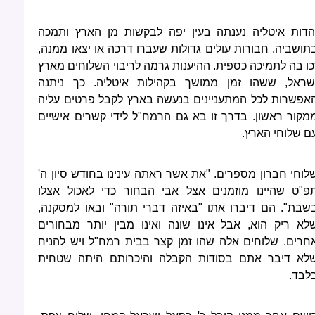
הדות איטליה נענתה בעין יפה לבקשות מן הארץ ותמכה
תושביה. חבורות עולים גדולות שעברו דרכה או יצאו ממנה,
כו בה לתמיכה כספית. ההיענות גרמה לריבוי השלוחים מארץ
שראל, ששהו זמן ממושך בקהילות איטליה. כך ניתנה
אפשרות לכל המתעניינים בנעשה בארץ לקבל פרטים עליה
מקור ראשון. בדרך זו בא גם הרמח"ל לידי קשרים אישיים
ם שלוחי הארץ.
לוחי חברון מספרים. "את אשר ראתה עינינו בחודש סיון ה'
פ"ט שהיינו מוזמנים אצל אבי הבחור כדי לאכול אצלו
שבת". הם דיברו אתו "באיזה דברי תורה" ובאו למסקנה,
לא ריק הוא, אבל אינו שונה ואינו מבין יותר מבחורים
חרים. שלוחים אלה שהו זמן קצר בבית רמח"ל ויש להניח
לא דיבר אתם בסודות הקבלה והיכרותם היתה שטחית
לבד.