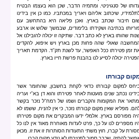
דותו של סנגויניטי. ומתמיה הדבר, שכן הוא בעצמו הבטיח
תלמידיו, שיכתוב אליהם ויאריך במכתביו. כמו כן אין בידינו
ום חיבור שכתב בארץ. ואכן פליאה היא בהתחשב עם
וריותו בכתיבה ושקידתו בלימודים, שבמשך שלוש או ארבע
נות שהותו בארץ לא כתב דבר. שתיקה זו יכולה להובילנו אל
מחשבה שאולי שהה פחות מכן בארץ ויש איפוא, להקדים
ת זמן פטירתו ככל האפשר, עד לשנת תק"ד. הקדמת תאריך
פטירה יכולה לסייע לנו בהבנת פרשת חייו בארץ.
קום קבורתו
יחס למקום קבורתו כדאי לקחת בחשבון, שהחומר אשר
ידינו נכתב שנים מועטות לאחר פטירתו והוא דן בא"י ועריה
מתאר את המקומות והקברים ושמו של רמח"ל נזכר בקשר
הם. מפליא שאין מקום קבורתו נזכר, כי אין להניח, ששמו לא
יה מפורסם בארץ. אלמלי ידעו המבקרים את מקום פטירתו
יו מספרים לנו על כך, פרט לעדות מאוחרת מאוד אין לנו כל
סורת על קברו, חוץ משתי התעודות הסותרות זו את זו. מכאן
פשר להסיק, שכבר סמוך לפטירתו לא נודע מקום קברו.