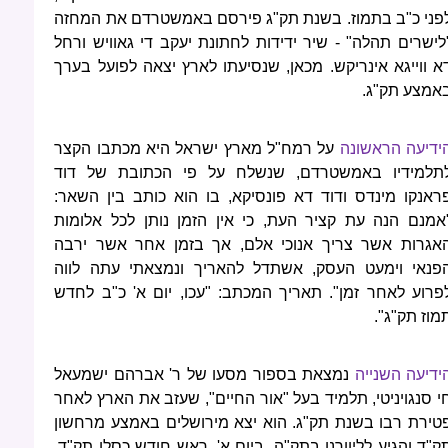
פני כ"ב בתמוז. בשנת תק"ג פירסם באמשטרדם את המחזה
לישרים תהלה" - שיר ידידות לחתונת יעקב די גאוויש ורחל
א ווייגא אינריקש. מכאן, שנסיעתו לארץ יצאה לפועל בערך
אמצע תק"ג.
ידיעה הראשונה
על רמח"ל מארץ ישראל היא מכתבו הקצר
תלמידיו באמשטרדם, שנשלח על פי הכתובת של דוד
ראנקו מינדס ודוד דא פונסיקא, בו הוא כותב בין השאר:
אמנם הנה עת קציר העת, כי אין הזמן נותן לכל אלומות
אגרות אשר צריך אנוכי אלם, אך בזמן אחר אשר ירבה
פנאי וימעט העסק, אשתדל להאריך ונמצאתי עתה לווה
פרוע לאחר זמן". תאריך המכתב: "עכו, יום א' כ"ב לחדש
מוז תק"ג".
ידיעה השנייה
נמצאת בספור מסעו של ר' אברהם ישמעאל
י סנגויניטי, תלמיד בעל "אור החיים", שעזב את הארץ לאחר
טירת רבו בשנת תק"ג. הוא יצא מירושלים באמצע מרחשון
ק"ד והגיע לליוורנו בתק"ה. ביום א', ראש חודש כסלו תק"ד,