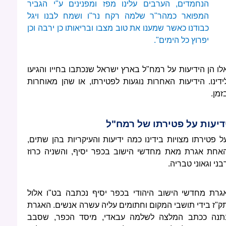
הנחמדים, הערבים עלינו מפז ומפנינים ע"י הגביר
המפואר כמהר"ר שלמה רקח נר"ו ושמח לבנו ויגל
כבודנו כאשר שמענו את טוב מצבו ובריאותו כן ירבה וכן
יפרוץ כל הימים".
לו הן הידיעות על רמח"ל בארץ ישראל שנכתבו בחייו והגיעו
ידינו. הידיעות האחרות נוגעות לפטירתו, או שהן מאוחרות
זמן.
דיעות על פטירתו של רמח"ל
ל פטירתו מצויות בידינו כמה ידיעות והעיקריות בהן שתים,
אחת אגרת מאת מחדשי הישוב בכפר יסיף, והשניה כרוז
בני וגאוני טבריה.
גרת מחדשי הישוב היהודי בכפר יסיף נכתבה בט"ו אלול
ק"ז בידי תושבי המקום וחתומים עליה עשרה אנשים. האגרת
תנה ככתב המלצה לשלמה עבאדי, מיסד הכפר, שסבב