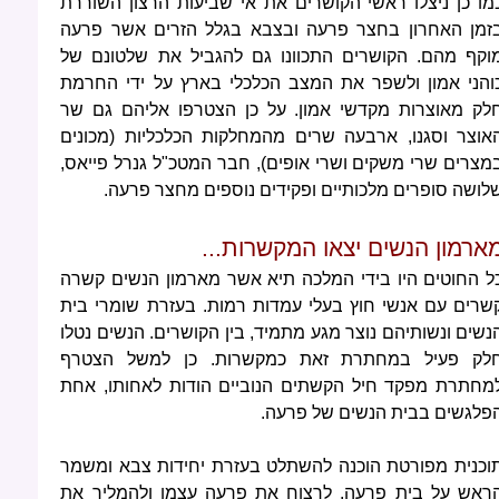
מו כן ניצלו ראשי הקושרים את אי שביעות הרצון השוררת
זמן האחרון בחצר פרעה ובצבא בגלל הזרים אשר פרעה
וקף מהם. הקושרים התכוונו גם להגביל את שלטונם של
והני אמון ולשפר את המצב הכלכלי בארץ על ידי החרמת
לק מאוצרות מקדשי אמון. על כן הצטרפו אליהם גם שר
אוצר וסגנו, ארבעה שרים מהמחלקות הכלכליות (מכונים
מצרים שרי משקים ושרי אופים), חבר המטכ"ל גנרל פייאס,
לושה סופרים מלכותיים ופקידים נוספים מחצר פרעה.
ארמון הנשים יצאו המקשרות...
ל החוטים היו בידי המלכה תיא אשר מארמון הנשים קשרה
שרים עם אנשי חוץ בעלי עמדות רמות. בעזרת שומרי בית
נשים ונשותיהם נוצר מגע מתמיד, בין הקושרים. הנשים נטלו
לק פעיל במחתרת זאת כמקשרות. כן למשל הצטרף
מחתרת מפקד חיל הקשתים הנוביים הודות לאחותו, אחת
פלגשים בבית הנשים של פרעה.
וכנית מפורטת הוכנה להשתלט בעזרת יחידות צבא ומשמר
ראש על בית פרעה. לרצוח את פרעה עצמו ולהמליך את