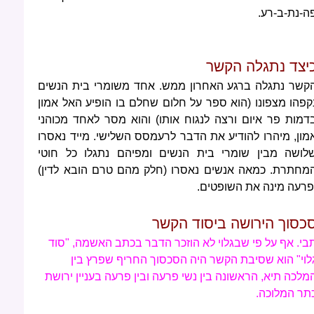
ה-נת-ב-רע.
יצד נתגלה הקשר
קשר נתגלה ברגע האחרון ממש. אחד משומרי בית הנשים
קפהו מצפונו (הוא ספר על חלום שחלם בו הופיע האל אמון
דמות פר איום ורצה לנגוח אותו) והוא מסר לאחד מכוהני
מון, מיהרו להודיע את הדבר לרעמסס השלישי. מייד נאסרו
לושה מבין שומרי בית הנשים ומפיהם נתגלו כל חוטי
מחתרת. כמאה אנשים נאסרו (חלק מהם טרם הובא לדין)
פרעה מינה את השופטים.
כסוך הירושה ביסוד הקשר
בי. אף על פי שבגלוי לא הוזכר הדבר בכתב האשמה, "סוד
לוי" הוא שסיבת הקשר היה הסכסוך החריף שפרץ בין
מלכה תיא, הראשונה בין נשי פרעה ובין פרעה בעניין ירושת
תר המלוכה.