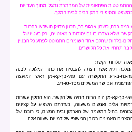
ההתמוטטות הפתאומית של המחתרת נתגלו מתוך העדויות
משפט ומסיפורי המקורבים לבית המלך.
ורמה רבה, כשרון ארגוני רב, תכנון מדויק הושקעו בהכנת
קשר, שלא נעדרו בו גם יסודות רומאנטיים, ורק בעטיו של
לום-בלהות שחלם אחד השומרים התמוטט לפתע כל הבניין
קבר תחתיו את כל הקושרים.
אלה תולדות הקשר:
מלכה תיא אשר רצתה להבטיח את כתר המלוכה לבנה
ה-נת-ב-רע התקשרה עם פאי-בך-קא-מן ראש המועצה
פרעונית ועם שר המשקים מסד-סו-רע.
אי-בך-קא-מן היה הרוח החיה של הקשר. הוא התקין עשרות
מויות אלים ואנשים משעווה, ובעזרתם השפיע על קצינים
בוהים בחיל המשמר של הארמון ובית הנשים, כי רובם של
מצרים מאמינים בכוחן הכישופי של דמויות שעווה אלה.