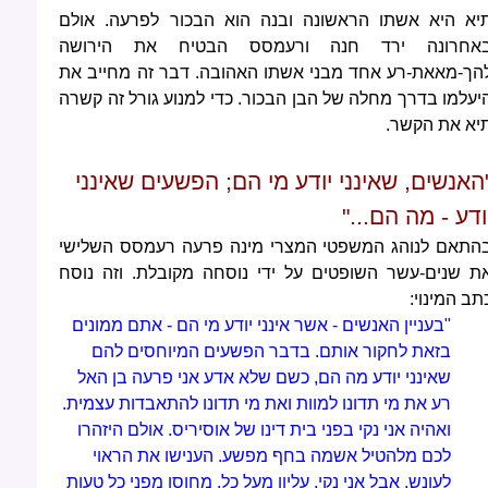
יא היא אשתו הראשונה ובנה הוא הבכור לפרעה. אולם
אחרונה ירד חנה ורעמסס הבטיח את הירושה
הך-מאאת-רע אחד מבני אשתו האהובה. דבר זה מחייב את
יעלמו בדרך מחלה של הבן הבכור. כדי למנוע גורל זה קשרה
יא את הקשר.
האנשים, שאינני יודע מי הם; הפשעים שאינני
ודע - מה הם..."
התאם לנוהג המשפטי המצרי מינה פרעה רעמסס השלישי
ת שנים-עשר השופטים על ידי נוסחה מקובלת. וזה נוסח
תב המינוי:
"בעניין האנשים - אשר אינני יודע מי הם - אתם ממונים
בזאת לחקור אותם. בדבר הפשעים המיוחסים להם
שאינני יודע מה הם, כשם שלא אדע אני פרעה בן האל
רע את מי תדונו למוות ואת מי תדונו להתאבדות עצמית.
ואהיה אני נקי בפני בית דינו של אוסיריס. אולם היזהרו
לכם מלהטיל אשמה בחף מפשע. הענישו את הראוי
לעונש. אבל אני נקי, עליון מעל כל, מחוסן מפני כל טעות