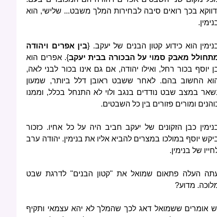
דווקא בכך רואים סיבה לבחירות המלך משבט... שלישי, הוא
נימין.
נימין הוא כידוע קטון הבנים של יעקב. {
בין אפרים ויהודה
תחולל מאבק סמוי על הבכורה בבית יעקב
}. אפרים הוא
ן יוסף בכור רחל, ואילו יהודה, אם גם אינו בכור לבני לאה,
וא החשוב בהם. לאחר ששבט ראובן דלל ביותר, שמעון
שאר במצב שבט נודדים בנגב ולוי לא התנחל בכלל, וממנו
והנים ומורים פזורים בין כל השבטים.
נימין כבן הזקונים של יעקב חביב היה על כל אחיו. כזכור
יקש יוסף במולכו במצרים להביא אליו את בנימין. יהודה ערב
חייו של בנימין.
תה העלה פתאום שמואל את "קטון הבנים" לדרגת שבט
לוכה. מדוע?
ש אומרים ששמואל דאג לכך שהמלך לא יהא עצמאי ותקיף