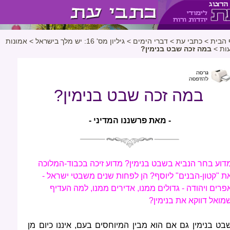
 הבית
>
כתבי עת
>
דברי הימים
>
גיליון מס' 16: יש מלך בישראל
>
אמונות
ות
>
במה זכה שבט בנימין?
במה זכה שבט בנימין?
- מאת פרשננו המדיני -
דוע בחר הנביא בשבט בנימין? מדוע זיכה בכבוד-המלוכה
ת "קטון-הבנים" ליוסף? הן לפחות שנים משבטי ישראל -
פרים ויהודה - גדולים ממנו, אדירים ממנו, למה העדיף
מואל דווקא את בנימין?
בט בנימין גם אם הוא מבין המיוחסים בעם, איננו כיום מן