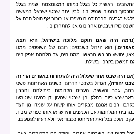
חשובים. ראשית כל בגלל כמותו המצומצמת, שנית בגלל
סכסוך החמור שנפל בינו לבין יתר שבטי ישראל במעשה
לגש בגבעה. הרבה דמים נשפכו אז. כזכור אף הוטל חרם על
שבט כולו ושבטים אחרים מיאנו להתחתן בו.
נדמה היה שאם תוקם מלוכה בישראל, היא תצא
אפרים.
} הוא הגדול בשבטים; רובם של השופטים ממנו
צאו, יהושע הכובש הראשון ממנו היה, עד מלחמת אפק היה
ם המשכן בקרבו, בשילה.
אם היה שבט אחר שעלול היה להתחרות באפרים הרי זה
בט יהודה}
, הגדול בשבטי הדרום. בשנים האחרונות פשט
רחב, גבר והעשיר. הערים הקדומות בית-לחם וחברון
באר-שבע כיום בחלקו הן. שבטי שמעון ודן כמעט שנטמעו
קרבו. רבים אמנם מבקרים אותו קשות על עומדו מן הצד
מרבית המלחמות עם הכנענים והיו שראו אותו כפורש מבית
עקב, אולם בכל זאת התייחסו בכבוד אליו ולא העיזו לפגוע בו.
כל מקום שני השבטים אפרים ויהודה הם המכובדים בעם.