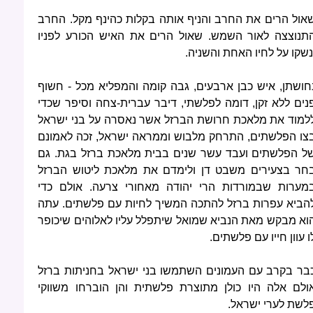
אול הרים את החרב והניף אותה בקלות כהינף מקל. החרב
תנוצצה לאור השמש. שאול הרים את האיש הכורע לפניו
נשקו על לחיו האחת והשניה.
חושתן, איש כבן ארבעים, גבה קומה והמפליא מכל - חשוף
נים ללא זקן, דומה לפלשתי, דיבר עברית-צחה וסיפר שכדי
למוד את מלאכת חרושת הברזל אשר נאסרה על בני ישראל
צו הפלשתים, התרחק מלבוש וממראה ישראל, זכה לאמונם
ל הפלשתים ועבד עשר שנים בבית מלאכת ברזל בגת. גם
חר בצעירים משבט דן ולימדם את מלאכת ליטוש הברזל
מערות שבמורדות הרי יהודה מאחורי צרעה. אולם כדי
הביא עפרות ברזל להתכה המשיך לחיות עם פלשתים. עתה
וא מבקש מאת הנביא שמואל שיתפלל עליו לאלוהים שיכופר
ו עוון חייו עם פלשתים.
בר בקרב עם העמונים השתמשו בני ישראל בחניתות ברזל
ולם אלה היו כולן מתוצרת פלשתית והן הוברחו משווקי
לשת לערי ישראל.