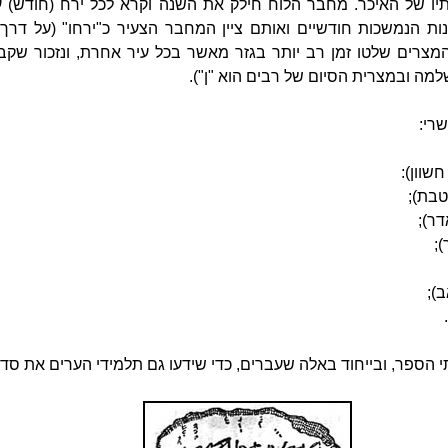
תיו של האיכר. מחבר הלוח חילק את השנה וקרא לכל ירח (חודש) ע
ונות הנמשכות חודשיים ואותם ציין המחבר הצעיר כ"ירחו" (על דרך
מצרים שלטו זמן רב יותר בגזר מאשר בכל עיר אחרת, ונזכור שק
ה ובמצרית הסיום של רבים הוא "ן").
רי:
שוון):
טבת);
דר);
;
ב);
תי הספר, ובייחוד באלה שעברים, כדי שידעו גם תלמידי הערים את ס