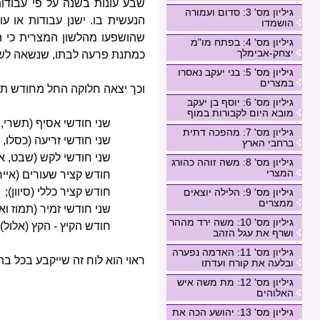
שבע עונות בשנה על פי עבודו
גיליון מס' 3: סדום ועמורה
הנעשית בו. ישנן עבודות או ע
הושמדו
שהושפעו מהלשון המצרית כי ה
גיליון מס' 4: בפתח מו"מ
יצחק-אבימלך
כמתנת פרעה לבתו, שנשאה לשלמ
גיליון מס' 5: בני יעקב נאסרו
במצרים
וכך יצאה חלוקה החל מחודש תש
גיליון מס' 6: יוסף בן יעקב
מובא היום לקבורות במוף
שני חודשי אסיף (תשרי, ח
גיליון מס' 7: מהפכה דתית
שני חודשי זריעה (כסלו, 
ברחבי הארץ
שני חודשי לקש (שבט, א
גיליון מס' 8: משה זוהה כהורג
המצרי
חודש קציר שעורים (אייר)
חודש קציר כללי (סיוון);
גיליון מס' 9: הלילה יוצאים
ממצרים
שני חודשי זמיר (תמוז וא
גיליון מס' 10: משה ירד מההר
חודש הקיץ - הקץ (אלול).
ושרף את עגל הזהב
גיליון מס' 11: האדמה נפערה
ראוי הוא לוח זה שייקבע בכל ב
ובלעה את קורח ועדתו
גיליון מס' 12: מת משה איש
האלוהים
גיליון מס' 13: יהושע הכה את