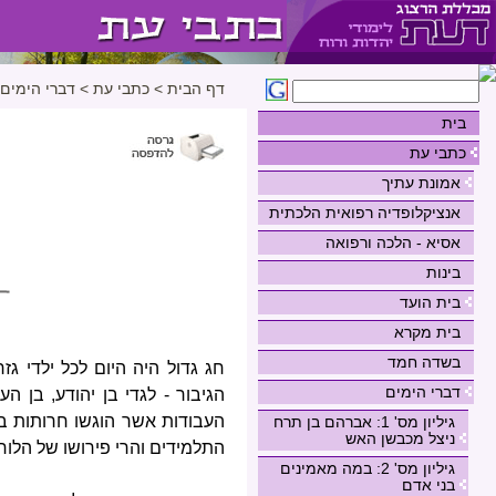
דף הבית
>
כתבי עת
>
דברי הימים
בית
כתבי עת
אמונת עתיך
אנציקלופדיה רפואית הלכתית
אסיא - הלכה ורפואה
בינות
בית הועד
בית מקרא
בשדה חמד
חג גדול היה היום לכל ילדי גז
דברי הימים
הגיבור - לגדי בן יהודע, בן 
העבודות אשר הוגשו חרותות בא
גיליון מס' 1: אברהם בן תרח
ניצל מכבשן האש
התלמידים והרי פירושו של הלוח
גיליון מס' 2: במה מאמינים
בני אדם