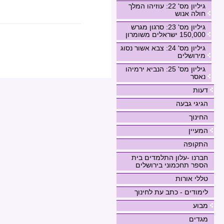
גיליון מס' 22: עוזיהו המלך
חולה אנוש
גיליון מס' 23: סרגון מגרש
150,000 ישראלים משומרון
גיליון מס' 24: צבא אשור נסוג
מירושלים
גיליון מס' 25: הנביא ירמיהו
נאסר
דעות
הגיגי גבעה
החינוך
המעיין
התקופה
חברנו -עלון התלמדים בית
הספר תחכמוני בירושלים
טללי אורות
לימודים - כתב עת לחינוך
מבוע
מגדים