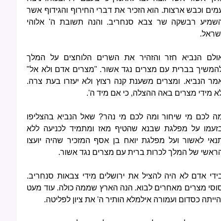
מים וכבש ארצות. הוא הזכיר את דברי החירוף והגידוף אשר
שמיע רבשקה שר צבא סנחריב. והנה תשובת ה' אלוהי
שראל.
ולם הנביא חזר והזהיר את השרים הלוחצים על המלך
המשיך בברית עם מצרים נגד אשור. "מצרים אדם ולא אל"
מר הנביא. ומצרים משענת קנה רצוץ ולא יעזרו בעת צרה.
א מידי מצרים באה ההצלה, כי אם מיד ה'.
ה לכם מי שיחור ומה לכם מי נהר? שאל הנביא בהצליפו
זעמו על מפלגת שבנא שהטיף מאז ומתמיד לכניעה ללא
נאי לאשור ועל מפלגת יואח בן אסף המזכיר שהיה יועצו
ראשי של המלך לכרות ברית עם מצרים נגד אשור.
ידי אדם לא היה להציל את ירושלים מידי צבאות סנחריב.
וסי מצרים מאחרים לבוא. הנה הארץ שממה כולה. עוד מעט
הייתה כסדום ועמורה אילמלא הותיר ה' את ציון לפליטה.