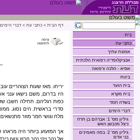
דף הבית
>
כתבי עת
>
דברי הימים
בית
כתבי עת
אמונת עתיך
אנציקלופדיה רפואית הלכתית
אסיא - הלכה ורפואה
בינות
בית הועד
יריחו. מאז שעות הצוהריים עוב
בית מקרא
היו בדרום, משם נישאו ענני א
כפות רגליהם. תחילה חשבו שזה
בשדה חמד
סדרי בראשית. הים נסוג. ממש 
דברי הימים
מלח וגושי חמר מוזר מתנשאים 
גיליון מס' 1: אברהם בן תרח
ניצל מכבשן האש
אך המזעזע ביותר היה מראהו ש
גיליון מס' 2: במה מאמינים
בני אדם
של נהר ויהי נהר חרוץ ונועז כי