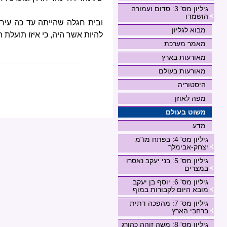
גיליון מס' 3: סדום ועמורה
הושמדו
ובית חגלה שהייתה עד כה עיר
מבוא לגליון
להיות אשר היה, כי איזו תועלת
מאמר מערכת
מאורעות בארץ
מאורעות בעולם
היסטוריה
מפה לאוזן
משוט בעולם
מדע
גיליון מס' 4: בפתח מו"מ
יצחק-אבימלך
גיליון מס' 5: בני יעקב נאסרו
במצרים
גיליון מס' 6: יוסף בן יעקב
מובא היום לקבורות במוף
גיליון מס' 7: מהפכה דתית
ברחבי הארץ
גיליון מס' 8: משה זוהה כהורג