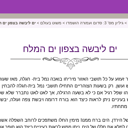
>
גיליון מס' 3: סדום ועמורה הושמדו
>
משוט בעולם
>
ים ליבשה בצפון ים 
ים ליבשה בצפון ים המלח
ר זעזוע על כל תושבי האזור מיריחו בואכה נמל בית- חגלה, מאז שעות
ש ועשן. רק בשעות הצוהריים התחילו תושבי נמל בית-חגלה להבחי
ו שפל רגיל אם כי לא בשעה הרגילה, אך לאט לאט נתברר שלא שפל 
בעיניים ניתן לראות כיצד הוא בורח דרומה ויבשת צפה ועולה, י
מתחתיו.
ל הירדן. הים ברח ממנו! מימין החלו משתפכים לרוחב השפלה אשר 
רדן למלא את חללו של הים. ניתן ממש לראות בעיניים כיצד הוא חופר 