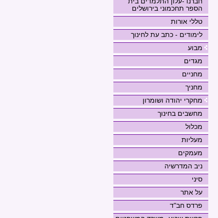
חברנו -עלון התלמדים בית
הספר תחכמוני בירושלים
טללי אורות
לימודים - כתב עת לחינוך
מבוע
מגדים
מחניים
מחניך
מחקרי יהודה ושומרון
מחשבים בחינוך
מכלול
מעליות
מעמקים
ניב המדרשיה
סיני
על אתר
פרדס חב"ד