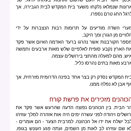
רונות שנמלאו נלקחו משער בית המקדש לבית הגבירה, אך
רגל החג טרם נספרו.
ערי השדה מודיעים על תרומות רבות הנצברות על ידי
לוויים מן הגורן ומך היקב.
ספר הקורבנות אשר נהרגו ברעד האדמה האיום אשר פקד
ת הארץ נקבע סופית לאלפיים שלש מאות ארבעים וחמשה
יש, מהם למעלה מהחצי בירושלים עצמה.
רבע מאות בתים נהרסו כליל.
ית המקדש נסדק רק בצר אחד בפינה הדרומית מזרחית, אך
ף אבן לא נפלה ממנו.
כוהנים מזכירים את פרשת קורח
ר הבית. בין הכוהנים נפוצה הדעה שהרעש אשר פקד את
רושלים ויהודה לפני עשרה ימים היה אות אזהרה למלך עוזיהו
בל ישלח את ידו אל הכהונה. למרבית הצער - הם אומרים -
א שם עוזיהו לב לאות מן השמים, ועתה פגע העונש בגופו.