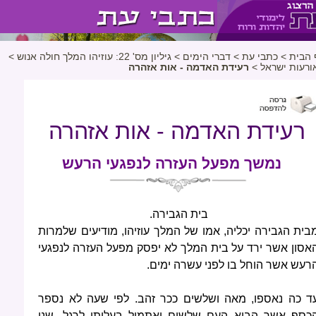
 הבית
>
כתבי עת
>
דברי הימים
>
גיליון מס' 22: עוזיהו המלך חולה אנוש
>
ורעות ישראל
>
רעידת האדמה - אות אזהרה
רעידת האדמה - אות אזהרה
נמשך מפעל העזרה לנפגעי הרעש
בית הגבירה.
בית הגבירה
יכליה, אמו של המלך עוזיהו, מודיעים שלמרות
אסון אשר ירד על בית המלך לא יפסק מפעל העזרה לנפגעי
רעש אשר הוחל בו לפני עשרה ימים.
ד כה נאספו, מאה ושלשים ככר זהב. לפי שעה לא נספר
כסף אשר הביא העם שלשום ואתמול בעלותו לרגל. שני