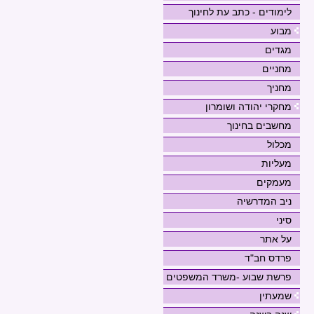
לימודים - כתב עת לחינוך
מבוע
מגדים
מחניים
מחניך
מחקרי יהודה ושומרון
מחשבים בחינוך
מכלול
מעליות
מעמקים
ניב המדרשיה
סיני
על אתר
פרדס חב"ד
פרשת שבוע -משרד המשפטים
שמעתין