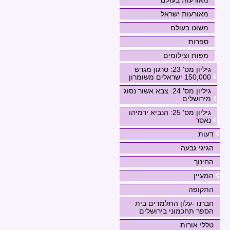
מאורעות בעולם
מאורעות ישראל
משוט בעולם
ספרות
מפות וצילומים
גיליון מס' 23: סרגון מגרש
150,000 ישראלים משומרון
גיליון מס' 24: צבא אשור נסוג
מירושלים
גיליון מס' 25: הנביא ירמיהו
נאסר
דעות
הגיגי גבעה
החינוך
המעיין
התקופה
חברנו -עלון התלמדים בית
הספר תחכמוני בירושלים
טללי אורות