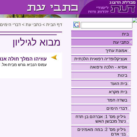
דף הבית
>
כתבי עת
>
דברי הימים
בית
מבוא לגיליון
כתבי עת
אמונת עתיך
אנציקלופדיה רפואית הלכתית
עוזיהו המלך חולה אנו
עמוס הנביא גורש מבית-אל. י
אסיא - הלכה ורפואה
בינות
בית הועד
בית מקרא
בשדה חמד
דברי הימים
גיליון מס' 1: אברהם בן תרח
ניצל מכבשן האש
גיליון מס' 2: במה מאמינים
בני אדם