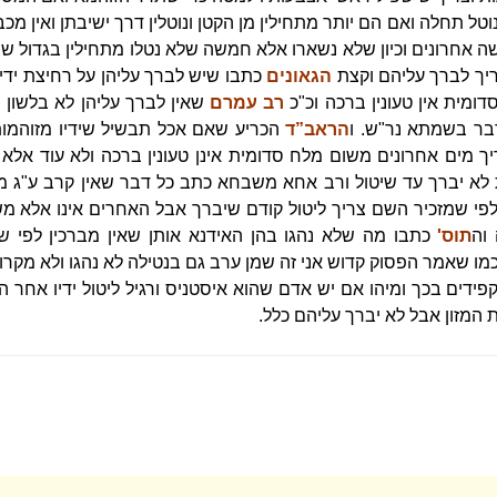
ל תחלה ואם הם יותר מתחילין מן הקטן ונוטלין דרך ישיבתן ואין מכבדי
 אחרונים וכיון שלא נשארו אלא חמשה שלא נטלו מתחילין בגדול 
ריך לברך עליהם וקצת
הגאונים
כתבו שיש לברך עליהן על רחיצת ידים
מית אין טעונין ברכה וכ"כ
רב עמרם
שאין לברך עליהן לא בלשון 
דבר בשמתא נר"ש. ו
הראב”ד
הכריע שאם אכל תבשיל שידיו מזוהמות
ך מים אחרונים משום מלח סדומית אינן טעונין ברכה ולא עוד אלא א
ת לא יברך עד שיטול ורב אחא משבחא כתב כל דבר שאין קרב ע"ג מ
לפי שמזכיר השם צריך ליטול קודם שיברך אבל האחרים אינו אלא מ
 וה
תוס'
כתבו מה שלא נהגו בהן האידנא אותן שאין מברכין לפי שא
 כמו שאמר הפסוק קדוש אני זה שמן ערב גם בנטילה לא נהגו ולא מקרו ל
ו מקפידים בכך ומיהו אם יש אדם שהוא איסטניס ורגיל ליטול ידיו אחר 
ת המזון אבל לא יברך עליהם כלל.