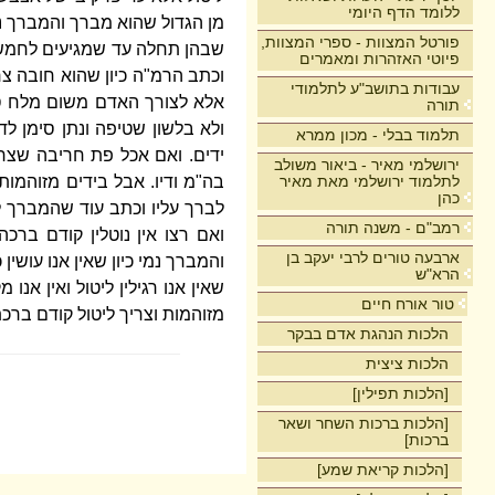
ללומד הדף היומי
מן הגדול שהוא מברך והמברך נוט
פורטל המצוות - ספרי המצוות,
שבהן תחלה עד שמגיעים לחמשה
פיוטי האזהרות ומאמרים
וכתב הרמ"ה כיון שהוא חובה צ
עבודות בתושב"ע לתלמודי
אלא לצורך האדם משום מלח סדו
תורה
ולא בלשון שטיפה ונתן סימן ל
תלמוד בבלי - מכון ממרא
ידים. ואם אכל פת חריבה שצרי
ירושלמי מאיר - ביאור משולב
לתלמוד ירושלמי מאת מאיר
בה"מ ודיו. אבל בידים מזוהמו
כהן
לברך עליו וכתב עוד שהמברך 
רמב"ם - משנה תורה
ואם רצו אין נוטלין קודם ברכה
ארבעה טורים לרבי יעקב בן
והמברך נמי כיון שאין אנו עושין
הרא"ש
שאין אנו רגילין ליטול ואין אנ
טור אורח חיים
מזוהמות וצריך ליטול קודם ברכ
הלכות הנהגת אדם בבקר
הלכות ציצית
[הלכות תפילין]
[הלכות ברכות השחר ושאר
ברכות]
[הלכות קריאת שמע]