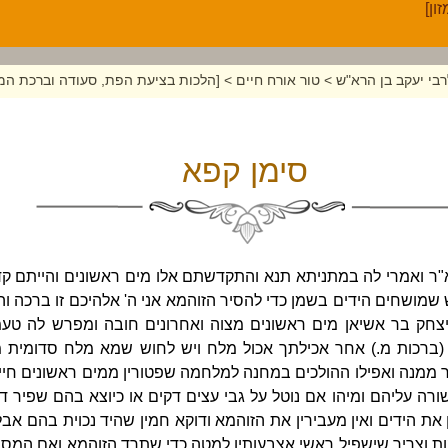
בי יעקב בן הרא"ש
>
טור אורח חיים
>
[הלכות בציעת הפת, סעודה וברכת המז
סימן קפא
 א"ר ואמרי לה במתניתא תנא והתקדשתם אלו מים ראשונים והייתם קד
ש שמושחים הידים בשמן כדי להסיר הזוהמא אני ה' אלהיכם זו ברכה וה
יצחק בר אשיאן מים ראשונים מצוה ואחרונים חובה ומפרש לה ט
ברכות מ.) אחר אכילתך אכול מלח ויש לחוש שמא מלח סדומית מעו
מנה ואפילו ההולכים במחנה למלחמה שפטורין ממים ראשונים חייבין 
רה עליהם ומיהו אם נוטל על גבי עצים דקים או כיוצא בהם שפיר דמי 
ת הידים ואין מעבירין את הזוהמא ודוקא חמין שהיד נכוית בהם אבל
ת וצריך שישפיל ראשי אצבעותיו למטה כדי שתרד הזוהמא ואם המסובי