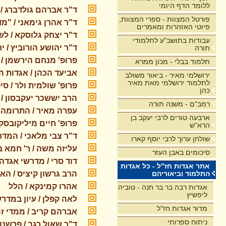
ללומד הדף היומי
ד"ר אברהם גולדברג / 
פורטל המצוות - ספרי המצוות,
ד"ר אהרן גימאני / "מד
פיוטי האזהרות ומאמרים
ד"ר יצחק גלוסקא / ל
עבודות בתושב"ע לתלמודי
ד"ר יהושע הורוביץ / 
תורה
פרופ' מנחם הירשמן / 
תלמוד בבלי - מכון ממרא
אביעד הכהן / אגדות 
ירושלמי מאיר - ביאור משולב
לתלמוד ירושלמי מאת מאיר
פרופ' שולמית ולר / סי
כהן
הרב יששכר יעקבסון 
רמב"ם - משנה תורה
עפרה מאיר / התרומה 
ארבעה טורים לרבי יעקב בן
פרופ' חיים מיליקובסק
הרא"ש
ד"ר צבי מלאכי / המדר
שולחן ערוך לרבי יוסף קארו
עליזה משה / ר' חמא ב
סיכומים באבן העזר
דוד סרי / מדרשי אגדה 
אתר אגדות חז"ל - כל אגדות
התלמוד וביאוריהם
הרב גרשון קיציס / ה
אהרו קמינקא / הלל
אגדות רבה בר בר חנה - טוביה
ליפשיץ
לאה קפלן / עיון במדר
מדור אגדות חז"ל
אברהם קריב / ממדי ז
ניתוח ספרותי
ד"ר שאול רגב / פרשנ