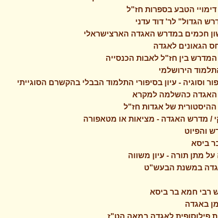
דימויי הטבע בספרות חז"ל
רש הגדול" לר' דוד עדני
שון חכמים במדרש האגדה הארצישראלי
יחס הגאונים לאגדה
המדרש בין חז"ל לאבות הכנסייה
התלמוד הירושלמי
פור וסוגיה - עיון בסיפורי התלמוד הבבלי בהקשרם הסוגייתי
/ האגדה כהשלמה למקרא
ההיסטורית של אגדות חז"ל
י / מדרש האגדה - מציאות או מטאפורה
ש והפיוט
ר ביסא
על מתן תורה - עיון משווה
אגדה במשנת הבעש"ט
ש רבי חמא בר ביסא
מן באגדה
ות פילוסופית לאגדה במאה הט"ז