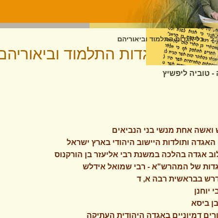
ל - כל אגדות התלמוד וביאוריהם
"ל - כל אגדות התלמוד וביאוריהם
- טוביה ליפשיץ
רש ואשה אחת מנשי בני הנביאים
 האגדה ותולדות היישוב היהודי בארץ ישראל
וב אגדה בהלכה במשנת רבי אליעזר בן הורקנוס
אגדות של המהרש"א - רבי שמואל אידלש
דרש בבראשית רבה א, ד
י יוחנן
בן ביסא
צורים דמיוניים באגדה היהודית העתיקה