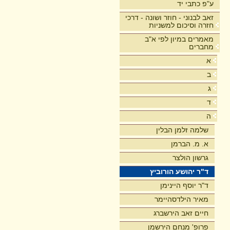
ע"פ כתבי יד
זאב לבנוני - חוזר ושונה - דרכי
חזרה וסיכום למשניות
מאמרים במיון לפי א"ב
מחברים
א
ב
ג
ד
ה
שלמה זלמן הבלין
א. מ. הברמן
גרשון הולצר
ד"ר יהושע הורוביץ
ד"ר יוסף היינימן
מאיר הילדסהיימר
חיים זאב הירשברג
פרופ' מנחם הירשמן