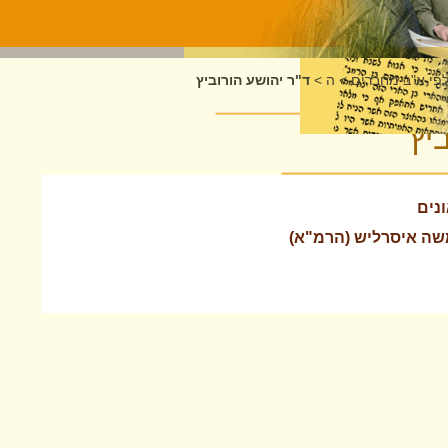
לפי א"ב מחברים
>
ה
>
ד"ר יהושע הורוביץ
יץ
נים
משה איסרליש (הרמ"א)