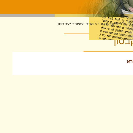
לפי א"ב מחברים
>
י
>
הרב יששכר יעקבסון
בסון
רא