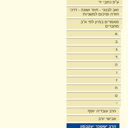
ע"פ כתבי יד
זאב לבנוני - חוזר ושונה - דרכי
חזרה וסיכום למשניות
מאמרים במיון לפי א"ב
מחברים
א
ב
ג
ד
ה
ו
ז
ח
ט
י
הרב עובדיה יוסף
אבישי יורב
הרב יששכר יעקבסון