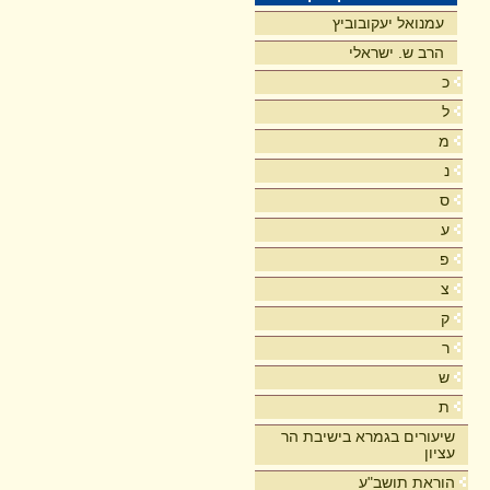
עמנואל יעקובוביץ
הרב ש. ישראלי
כ
ל
מ
נ
ס
ע
פ
צ
ק
ר
ש
ת
שיעורים בגמרא בישיבת הר
עציון
הוראת תושב"ע