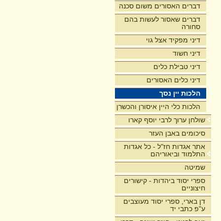
דברים האסורים משום סכנה
דברים שאסור לעשות בהם
סחורה
דיני מפקיד אצל גוי
דיני חשוד
דיני טבילת כלים
דיני כלים האסורים
הלכות יין נסך
הלכות כלי היין איסורן והכשרן
שולחן ערוך לרבי יוסף קארו
סיכומים באבן העזר
אתר אגדות חז"ל - כל אגדות
התלמוד וביאוריהם
שמיטה
ספרי יסוד ביהדות - קישורים
חיצוניים
דן בארי, ספרי יסוד מעוצבים
ע"פ כתבי יד