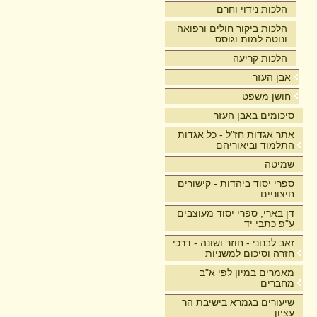
הלכות נידוי וחרם
הלכות ביקור חולים ורפואה
ונוטה למות וגוסס
הלכות קריעה
אבן העזר
חושן משפט
סיכומים באבן העזר
אתר אגדות חז"ל - כל אגדות
התלמוד וביאוריהם
שמיטה
ספרי יסוד ביהדות - קישורים
חיצוניים
דן בארי, ספרי יסוד מעוצבים
ע"פ כתבי יד
זאב לבנוני - חוזר ושונה - דרכי
חזרה וסיכום למשניות
מאמרים במיון לפי א"ב
מחברים
שיעורים בגמרא בישיבת הר
עציון