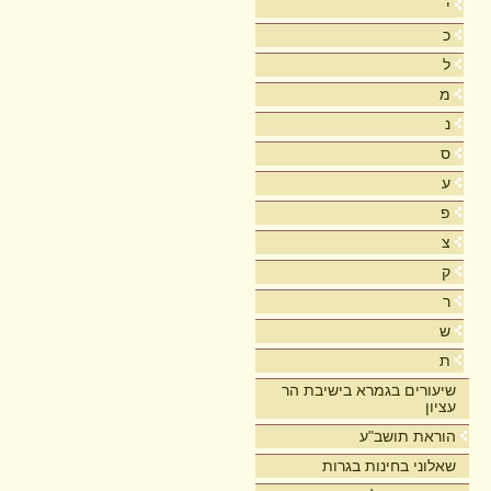
י
כ
ל
מ
נ
ס
ע
פ
צ
ק
ר
ש
ת
שיעורים בגמרא בישיבת הר
עציון
הוראת תושב"ע
שאלוני בחינות בגרות