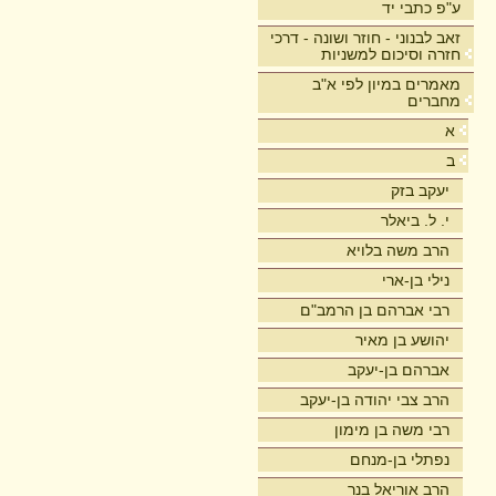
ע"פ כתבי יד
זאב לבנוני - חוזר ושונה - דרכי
חזרה וסיכום למשניות
מאמרים במיון לפי א"ב
מחברים
א
ב
יעקב בזק
י. ל. ביאלר
הרב משה בלויא
נילי בן-ארי
רבי אברהם בן הרמב"ם
יהושע בן מאיר
אברהם בן-יעקב
הרב צבי יהודה בן-יעקב
רבי משה בן מימון
נפתלי בן-מנחם
הרב אוריאל בנר