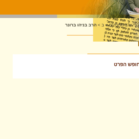
לפי א"ב מחברים
>
ב
>
הרב בניהו ברונר
לחופש הפרט