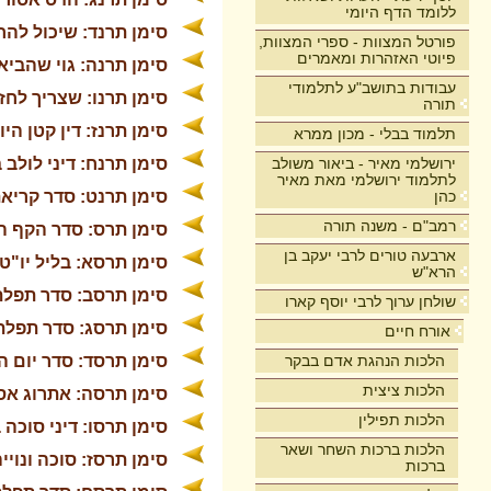
ללומד הדף היומי
סימן תרנד: שיכול להח
פורטל המצוות - ספרי המצוות,
פיוטי האזהרות ומאמרים
סימן תרנה: גוי שהביא
עבודות בתושב"ע לתלמודי
סימן תרנו: שצריך לחז
תורה
סימן תרנז: דין קטן הי
תלמוד בבלי - מכון ממרא
ירושלמי מאיר - ביאור משולב
סימן תרנח: דיני לולב 
לתלמוד ירושלמי מאת מאיר
כהן
סימן תרנט: סדר קריא
רמב"ם - משנה תורה
סימן תרס: סדר הקף ה
ארבעה טורים לרבי יעקב בן
סימן תרסא: בליל יו"ט
הרא"ש
סימן תרסב: סדר תפלת 
שולחן ערוך לרבי יוסף קארו
סימן תרסג: סדר תפלת
אורח חיים
הלכות הנהגת אדם בבקר
סימן תרסד: סדר יום 
הלכות ציצית
סימן תרסה: אתרוג אס
הלכות תפילין
סימן תרסו: דיני סוכה 
הלכות ברכות השחר ושאר
סימן תרסז: סוכה ונויי
ברכות