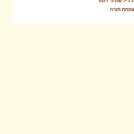
ליל שמיני ויומו
שמחת תורה