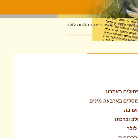
 יוסף קארו
>
אורח חיים
>
הלכות לולב
סולים באתרוג
וסלים בארבעה מינים
וערבה
לב וברכתו
לולב
להריח בו