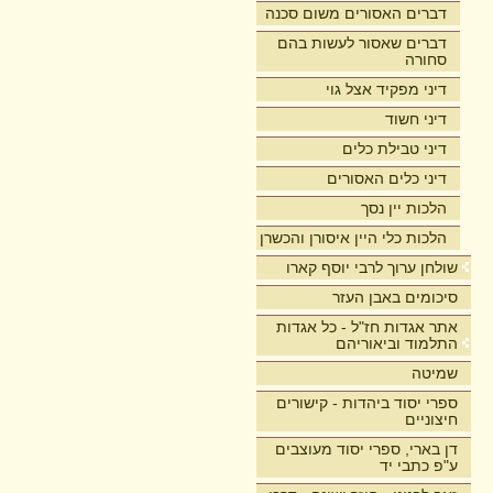
דברים האסורים משום סכנה
דברים שאסור לעשות בהם
סחורה
דיני מפקיד אצל גוי
דיני חשוד
דיני טבילת כלים
דיני כלים האסורים
הלכות יין נסך
הלכות כלי היין איסורן והכשרן
שולחן ערוך לרבי יוסף קארו
סיכומים באבן העזר
אתר אגדות חז"ל - כל אגדות
התלמוד וביאוריהם
שמיטה
ספרי יסוד ביהדות - קישורים
חיצוניים
דן בארי, ספרי יסוד מעוצבים
ע"פ כתבי יד