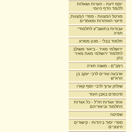
יוסף דעת - הערות ושאלות
ללומד הדף היומי
פורטל המצוות - ספרי המצוות,
פיוטי האזהרות ומאמרים
עבודות בתושב"ע לתלמודי
תורה
תלמוד בבלי - מכון ממרא
ירושלמי מאיר - ביאור משולב
לתלמוד ירושלמי מאת מאיר
כהן
רמב"ם - משנה תורה
ארבעה טורים לרבי יעקב בן
הרא"ש
שולחן ערוך לרבי יוסף קארו
סיכומים באבן העזר
אתר אגדות חז"ל - כל אגדות
התלמוד וביאוריהם
שמיטה
ספרי יסוד ביהדות - קישורים
חיצוניים