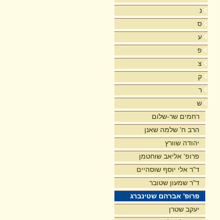
נ
ס
ע
פ
צ
ק
ר
ש
רחמים שר-שלום
הרב ח' שלמה שאנן
יהודה שוורץ
פרופ' אליאב שוחטמן
ד"ר אלי יוסף שוסהיים
ד"ר שמעון שטובר
פרופ' אברהם שטינברג
יעקב שטרן