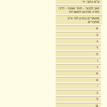
ע"פ כתבי יד
זאב לבנוני - חוזר ושונה - דרכי
חזרה וסיכום למשניות
מאמרים במיון לפי א"ב
מחברים
א
ב
ג
ד
ה
ו
ז
ח
ט
י
כ
ל
מ