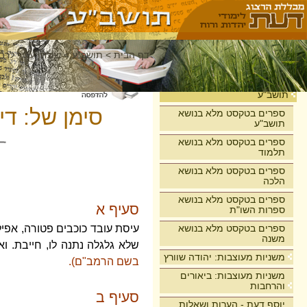
דף הבית
>
תושב"ע
>
שולחן ערוך לרבי
בית
תושב"ע
סימן של: די
ספרים בטקסט מלא בנושא
תושב"ע
ספרים בטקסט מלא בנושא
תלמוד
ספרים בטקסט מלא בנושא
הלכה
ספרים בטקסט מלא בנושא
סעיף א
ספרות השו"ת
ספרים בטקסט מלא בנושא
עיסת עובד כוכבים פטורה, אפיל
משנה
שלא גלגלה נתנה לו, חייבת. ו
משניות מעוצבות: יהודה שוורץ
בשם הרמב"ם).
משניות מעוצבות: ביאורים
והרחבות
סעיף ב
יוסף דעת - הערות ושאלות