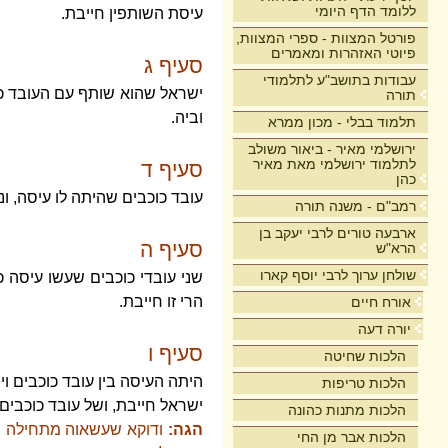
ללומד הדף היומי
עיסת השותפין חייבת.
פורטל המצוות - ספרי המצוות,
פיוטי האזהרות ומאמרים
סעיף ג
עבודות בתושב"ע לתלמודי
ישראל שהוא שותף עם העובד כוכ
תורה
וביה.
תלמוד בבלי - מכון ממרא
ירושלמי מאיר - ביאור משולב
לתלמוד ירושלמי מאת מאיר
סעיף ד
כהן
עובד כוכבים שהיתה לו עיסה, ונ
רמב"ם - משנה תורה
ארבעה טורים לרבי יעקב בן
סעיף ה
הרא"ש
שולחן ערוך לרבי יוסף קארו
שני עובדי כוכבים שעשו עיסה כ
הרי זו חייבת.
אורח חיים
יורה דעה
סעיף ו
הלכות שחיטה
היתה העיסה בין עובד כוכבים ו
הלכות טריפות
ישראל חייבת, ושל עובד כוכבים
הלכות מתנות כהונה
הגה:
ודוקא שעשאוה מתחילה ב
הלכות אבר מן החי