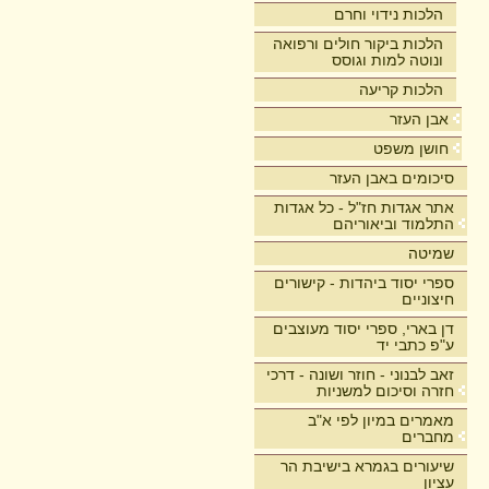
הלכות נידוי וחרם
הלכות ביקור חולים ורפואה
ונוטה למות וגוסס
הלכות קריעה
אבן העזר
חושן משפט
סיכומים באבן העזר
אתר אגדות חז"ל - כל אגדות
התלמוד וביאוריהם
שמיטה
ספרי יסוד ביהדות - קישורים
חיצוניים
דן בארי, ספרי יסוד מעוצבים
ע"פ כתבי יד
זאב לבנוני - חוזר ושונה - דרכי
חזרה וסיכום למשניות
מאמרים במיון לפי א"ב
מחברים
שיעורים בגמרא בישיבת הר
עציון