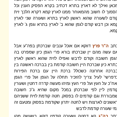
כאן ואילך לא דארץ בתרא דכתיב בקרא הפסיק הענין וכל
סמוך לו חשוב מהמאוחר ממנו לארץ קמא דקרא הלכך זית
ודם לשעורה שהוא ראשון לארץ בתרא ושעורה שני לארץ
מא וכן דבש קודם לגפן שהוא ב' לארץ בתרא וגפן ג' לארץ
מא.
תב
ה"ר פרץ
דווקא אם אוכל ענבים שברכתן בפה"ע אבל
ם עשה מהם יין שברכתו בורא פרי הגפן כיון שמפרט בה
גפן חשובה וקודם לדבש ואפילו לזית שהוא ראשון לארץ
תרא כיון שברכת היין חשובה קודמת בין בברכה ראשונה בין
ברכה אחרונה כשכולל ברכת היין עם ברכת הפירות
דפרשי' לעיל צריך להזכיר תחלה על הגפן ועל פרי הגפן
אח"כ על העץ ועל פרי העץ ומיהו מעשה קדרה דחטין ושעורין
ודמין ליין לפי שברכתן במכל מקום שהיא ג"כ חשובה
מבוררת וגם קודמים לו בפסוק. חטה קודמת לזית ששניהם
אשונים לארצות ויש לחטה יתרון שקודמת בפסוק ומטעם זה
מי שעורה קודמת לדבש
תב
בה"ג
הא דחטה ושעורה קודמין דוקא בשעשה מהן