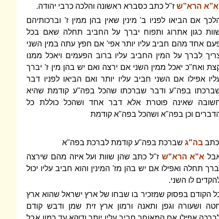
א”א הרא”ש
ז"ל כתב כסברא ראשונה והלכה כרבי יהודה.
לכך אם הביאו לפניו ב' מינין שאין בהן ממין ז' וברכותיהם
וות כגון אתרוג ותפוח יברך על החביב תחלה שאם בכל
עם אחד מהם חביב עליו יותר אפי' אם חפץ עתה במין השני
ריך לברך על המין החביב עליו ברוב הפעמים ויאכל ממנו
צת ואח"כ יאכל ממין השני אם ירצה ואם יש בהן מין ז' יברך
ליו אפילו אם השני חביב עליו יותר ואם הביאו לפניו דבר
ברכתו בפה"ע ודבר שברכתו שהכל בפה"ע קודמת שהיא
שובה שאינה פוטרת אלא דבר אחד ושהכל כוללת כל
דברים וכן בפה"א ושהכל בפה"א קודמת
כתב
בה"ג
שברכת בפה"ע קודמת לברכת בפה"א
בל
א"א הרא"ש
ז"ל כתב שהן שוות ועל איזה מהם שירצה
ברך תחלה ואפילו אם יש בהן מז' המינין והוא חביב עליו יכול
הקדים לו השני.
ל הקודם בפסוק שמזכיר בו שבחו של ארץ ישראל שהוא ארץ
טה ושעורה וגפן ותאנה ורמון ארץ זית שמן ודבש קודם
ברכה אפילו אם המאוחר חביב עליו יותר ודוקא עד רמון אבל