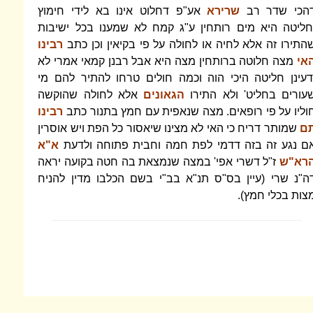
הכי שדר רב
שרירא
אע"פ דחלוט אינו בא לידי חימוץ
חליטה היא מים רותחין ע"ג קמח לא שמענו בכל ישיבות
התירו זה אלא לחיה או לחולה על פי בקיאין וכן כתב
רבינו
אי
מצה חלוטה ברותחין מצה היא אבל רבנן קמאי אמרי לא
דעינן חליטה היכי הוה וכמה חולים טרחו להתיר להם מי
עורים בחליט' ולא התירו
הגאונים
אלא לחולה שהוקשה
וליו על פי רופאים. מצה שנאפית עם חמץ בתנור כתב
רבינו
ם
שמותר דריח כי האי לא מצינו שיאסור כל הפת ויש אוסרין
ם נגע זה בזה דדמי לפת חמה וחבית פתוחה ולדעת
א"א
רא"ש
ז"ל דשרי אפי' במצה שנמצאת בה חטה בקועה יראה
ה"נ שרי (עיין בס"ס תנ"א בב"י בשם הכלבו מדין להניח
צות בכלי חמץ).