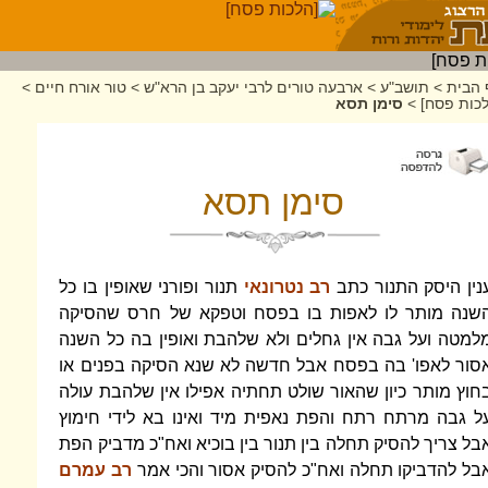
 הבית
>
תושב"ע
>
ארבעה טורים לרבי יעקב בן הרא"ש
>
טור אורח חיים
>
כות פסח]
>
סימן תסא
סימן תסא
נין היסק התנור כתב
רב נטרונאי
תנור ופורני שאופין בו כל
שנה מותר לו לאפות בו בפסח וטפקא של חרס שהסיקה
למטה ועל גבה אין גחלים ולא שלהבת ואופין בה כל השנה
סור לאפו' בה בפסח אבל חדשה לא שנא הסיקה בפנים או
חוץ מותר כיון שהאור שולט תחתיה אפילו אין שלהבת עולה
ל גבה מרתח רתח והפת נאפית מיד ואינו בא לידי חימוץ
בל צריך להסיק תחלה בין תנור בין בוכיא ואח"כ מדביק הפת
בל להדביקו תחלה ואח"כ להסיק אסור והכי אמר
רב עמרם