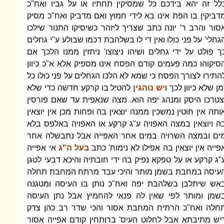
לל זה יהא בידכם כל שמסיקין תחתיו או על גביו ואח"כ
דביקין בו הפת אינו בא לידי חמוץ ואם מדביק ואח"כ מסיק
סור והרב ר' יונה כתב שצריך ליזהר כשיסיקו התנור שילכו
גחלי' על פני כולו ואין די לו בשלהבת דכמו שבולע ע"י גחלים
ך פולט על ידי גחלים ושיהו ניצוצו' ניתזין ממנו הלכך אם
סיקוהו כמה פעמים קודם הפסח אינו מספיק אלא א"כ כיוון
התירו לצורך הפסח כי שמא לא הלכו הגחלים על פני כולו כל
מן שלא כיוון לכך ו
יש נוהגין
להטיל בו קרקע חדשה כדי שלא
צטרכו היסק ומנהג יפה הוא. מצה שנאפית עד שאם פורסין
ותה אין חוטין נמשכין ממנה יוצאין בה ופחות מכן אין יוצאין
ה ויוצאין במצה האפויה ע"ג קרקע או האפויה באלפס בלא
ים ובמצה השרויה במים אחר האפייה אבל נתבשלה אחר
פייה אין יוצאין בה אפילו לא נימוח' כתב
בעל ה"ג
אי אפייה
"ג קרקע או על טפקא נפיק בה ידי חובתיה והיכא דבעי לטגן
עיסה במחבת בשמן מותר והיכי עבד מרתח המחבת תחלה
אש שיתלבן בשלהבת יפה ואח"כ נותן בו העיסה ומטגנה
שמן ומותר לפי שאין לה פנאי להחמיץ אבל נתן העיסה
חלה ואח"כ הרתיח המחבת אסור והכי שדר רב כהן צדק
יש מתיבתא אבל לחלוט העיס' ברותחין קודם אפייה אסור