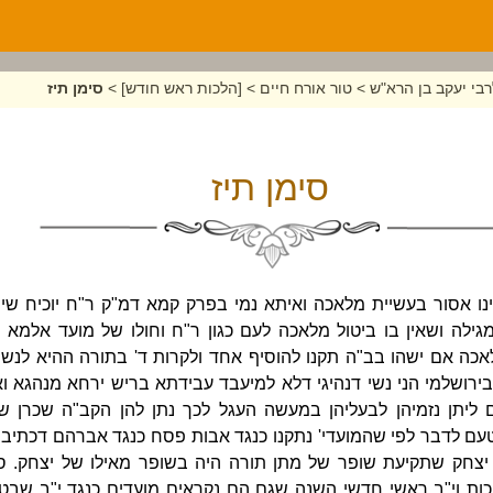
בי יעקב בן הרא"ש
>
טור אורח חיים
>
[הלכות ראש חודש]
>
סימן תיז
סימן תיז
אינו אסור בעשיית מלאכה ואיתא נמי בפרק קמא דמ"ק ר"ח יוכיח שי
ילה ושאין בו ביטול מלאכה לעם כגון ר"ח וחולו של מועד אלמא
לאכה אם ישהו בב"ה תקנו להוסיף אחד ולקרות ד' בתורה ההיא לנש
ירושלמי הני נשי דנהיגי דלא למיעבד עבידתא בריש ירחא מנהגא 
ם ליתן נזמיהן לבעליהן במעשה העגל לכך נתן להן הקב"ה שכרן ש
ם לדבר לפי שהמועדי' נתקנו כנגד אבות פסח כנגד אברהם דכתיב (
 יצחק שתקיעת שופר של מתן תורה היה בשופר מאילו של יצחק. סו
כות וי"ב ראשי חדשי השנה שגם הם נקראים מועדים כנגד י"ב שבטי