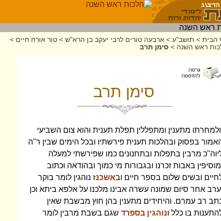
 הבית
>
תושב"ע
>
ארבעה טורים לרבי יעקב בן הרא"ש
>
טור אורח חיים
>
כות ראש השנה
>
סימן תרב
סימן תרב
ולמחרתו מתענין ומתפללין תפלת תענית והוא צום השביעי
אמור בפסוק ובהלכות תענית פירשתיו ובכל הימים שבין ר"ה
יוה"כ מרבין בתפלות ובתחנונים כמו שפירשתי למעלה
מוסיפין באבות זכרנו ובגבורות מי כמוך ובהודאה וכתוב
חיים ובשים שלום בספר חיים וב
אשכנז
נוהגין לומר בוקר
ערב אחר סיום שמונה עשרה אבינו מלכנו על אלפא ביתא וכן
תב רב עמרם. והיחידים מתענין בהן חוץ מבשבת שאין
התענות בו כלל ו
נוהגין בספרד
שגם בשבת מרבין לומר