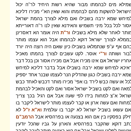
מילא מים לבהמתו מבור שהיא רשות היחיד לר"ה יכול
ישראל להשקות מהם לבהמתו והוא שאין הא"י מכירו דליכא
מיחש שמא ירבה בשבילו ואם מילא לצורך בהמת ישראל
סור לכל בכל מיני תשמיש והאידנא שאין לנו ר"ה דאורייתא
ותר לאחר שלא מילא בשבילו
ור"ת
היה אומר הא דאסרינן
ממלא לצורך ישראל דוקא לבהמתו אבל הוא עצמו מותר
הם אף ע"פ שנתמלאו בשבילו כיון שאם היה רוצה היה יורד
בור ושותה
ור"י
אוסר. לקט עשבים לצורך בהמתו מאכיל
חריו ישראל אם אינו מכירו אבל אם מכירו אסור וכן בכל דבר
איכא למיחש שמא ירבה בשבילו אבל בדבר דליכא למיחש
מא ירבה בשבילו כגון שהדליק הנר לעצמו שבנר אחד יספיק
כל או עשה כבש לירד בו אפי' מכירו מותר דכבש לאחד כבש
מאה ואם לקט בשביל ישראל אסור ואם לקט והאכיל לבהמת
שראל א"צ למחות בידו לפי שעה אבל אם רגיל בכך צריך
מחות ואם עשה ארון או קבר לעצמו מותר לישראל ליקבר בו
אם עשאו בשביל ישראל לא יקבר בו עולמית
וא"א ז"ל
לא
ילק בפסקיו בין אם הוא בצנעה או בפרהסיא אבל
הרמב"ם
תב דוקא שהקבר בפרהסיא והארון על גביו שהכל יודעין
נעשה לפלוני ישראל אבל אם הוא בצנעה מותר לערב ליקבר