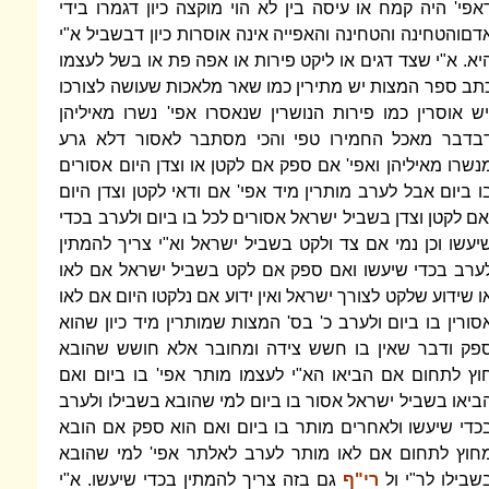
אפי' היה קמח או עיסה בין לא הוי מוקצה כיון דגמרו בידי
דםוהטחינה והטחינה והאפייה אינה אוסרות כיון דבשביל א"י
יא. א"י שצד דגים או ליקט פירות או אפה פת או בשל לעצמו
תב ספר המצות יש מתירין כמו שאר מלאכות שעושה לצורכו
יש אוסרין כמו פירות הנושרין שנאסרו אפי' נשרו מאיליהן
בדבר מאכל החמירו טפי והכי מסתבר לאסור דלא גרע
נשרו מאיליהן ואפי' אם ספק אם לקטן או וצדן היום אסורים
ו ביום אבל לערב מותרין מיד אפי' אם ודאי לקטן וצדן היום
אם לקטן וצדן בשביל ישראל אסורים לכל בו ביום ולערב בכדי
יעשו וכן נמי אם צד ולקט בשביל ישראל וא"י צריך להמתין
ערב בכדי שיעשו ואם ספק אם לקט בשביל ישראל אם לאו
ו שידוע שלקט לצורך ישראל ואין ידוע אם נלקטו היום אם לאו
סורין בו ביום ולערב כ' בס' המצות שמותרין מיד כיון שהוא
פק ודבר שאין בו חשש צידה ומחובר אלא חושש שהובא
וץ לתחום אם הביאו הא"י לעצמו מותר אפי' בו ביום ואם
ביאו בשביל ישראל אסור בו ביום למי שהובא בשבילו ולערב
כדי שיעשו ולאחרים מותר בו ביום ואם הוא ספק אם הובא
חוץ לתחום אם לאו מותר לערב לאלתר אפי' למי שהובא
שבילו לר"י ול
רי"ף
גם בזה צריך להמתין בכדי שיעשו. א"י