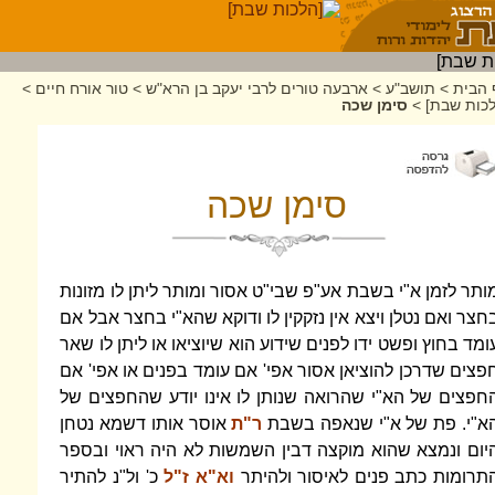
 הבית
>
תושב"ע
>
ארבעה טורים לרבי יעקב בן הרא"ש
>
טור אורח חיים
>
לכות שבת]
>
סימן שכה
סימן שכה
ותר לזמן א"י בשבת אע"פ שבי"ט אסור ומותר ליתן לו מזונות
חצר ואם נטלן ויצא אין נזקקין לו ודוקא שהא"י בחצר אבל אם
ומד בחוץ ופשט ידו לפנים שידוע הוא שיוציאו או ליתן לו שאר
פצים שדרכן להוציאן אסור אפי' אם עומד בפנים או אפי' אם
חפצים של הא"י שהרואה שנותן לו אינו יודע שהחפצים של
א"י. פת של א"י שנאפה בשבת
ר"ת
אוסר אותו דשמא נטחן
יום ונמצא שהוא מוקצה דבין השמשות לא היה ראוי ובספר
תרומות כתב פנים לאיסור ולהיתר
וא"א ז"ל
כ' ול"נ להתיר