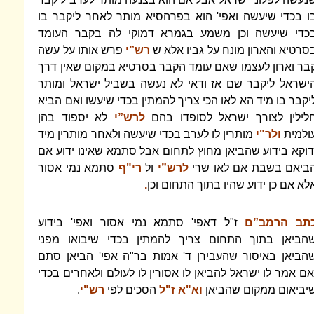
ו בכדי שיעשה ואפי' הוא בפרהסיא מותר לאחר ליקבר בו
כדי שיעשה וכן משמע בגמרא דמוקי לה בקבר העומד
סרטיא והארון מונח על גביו אלא ש
רש”י
פרש אותו על עשה
בר וארון לעצמו שאם עומד הקבר בסרטיא במקום שאין דרך
ישראל ליקבר שם אז ודאי לא נעשה בשביל ישראל ומותר
יקבר בו מיד הא לאו הכי צריך להמתין בכדי שיעשו ואם הביא
לילין לצורך ישראל לסופדו בהם
לרש”י
לא יספוד בהן
ולמית
ולר"י
מותרין לו לערב בכדי שיעשה ולאחר מותרין מיד
דוקא בידוע שהביאן מחוץ לתחום אבל סתמא שאינו ידוע אם
ביאם בשבת אם לאו שרי
לרש”י
ול
רי"ף
סתמא נמי אסור
לא אם כן ידוע שהיו בתוך התחום וכן
.
תב הרמב”ם
ז"ל דאפי' סתמא נמי אסור ואפי' בידוע
הביאן בתוך התחום צריך להמתין בכדי שיבואו מפני
הביאן באיסור שהעבירן ד' אמות בר"ה אפי' הביאן סתם
אם אמר לו ישראל להביאן לו אסורין לו לעולם ולאחרים בכדי
יביאום ממקום שהביאן
וא"א ז"ל
הסכים לפי
רש"י
.