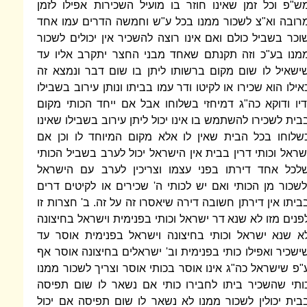
ש"פ וכל זמן שאינו חוזר בו מועיל השכירות אפילו לזמן
רובה וא"צ לשכור ממנו בכל ע"ש וחמשה הדרים עמו אחד
וכר בשביל כולם ואם אינו רוצה להשכיר אין יכולים לשכור
מנו בע"כ וזה תקנתם שאחד מבני החצר יתקרב אליו עד
ישאיל לו שום מקום ברשותו ליתן בו שום דבר ונמצא זה
אילו הוא שכירו או לקיטו ודר עמו בביתו ונותן עירוב בשבילו
דיו ודוקא כה"ג דמיחזי בשלוחו אבל אם ייחד הכותי מקום
בית לשכירו להשתמש בו אינו יכול ליתן עירוב בשבילו שאינו
שלוחו בכל הבית שאין לו אלא מקום המיוחד לו וכן אם
שראל וכותי דרין בבית אין הישראל יכול לערב בשביל הכותי
לכל אחד דירתו בפני עצמו וצריכין לערב עם הישראל
לשכור מן הכותי ואם יש לכותי ה' שכירים או לקיטים דרים
ביתו אין דירתן חשובה דירה שיאסרו זה על זה. ב' חצרות זו
פנים מזו לא שנא דר ישראל וכותי בפנימית וישראל בחיצונה
א שנא ישראל וכותי בחיצונה וישראל בפנימית אוסר עד
ישכיר ואפילו כותי בפנימית וב' ישראלים בחיצונה אוסר אף
"פ שישראל כה"ג אינו אוסר בכותי אוסר וצריך לשכור ממנו
ותי שהשכיר ביתו לחבירו כותי אם נשאר לו שום תפיסה
בית יכולין לשכור ממנו לא נשאר לו שום תפיסה אם יכול