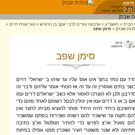
 הבית
>
תושב"ע
>
ארבעה טורים לרבי יעקב בן הרא"ש
>
טור אורח חיים
>
לכות שבת]
>
סימן שפב
סימן שפב
דר עם כותי בחצ' אינו אוס' עליו עד שיהו ב' ישראלי' דרים
שני בתים ואוסרין זה על זה אז הכותי אוסר עליהם ודבר זה
דרבנן ולכן לא הוצרכו לאסור אלא כשב' ישראלים דרים עמו
אם ב' או ג' דרים עמו אין יכולין לבטל רשותם לאחד מהם כדי
יחשיבם כיחיד ויהיה היחיד מותר להוציא מביתו לחצר ואין
הם תקנה עד שישכיר להם רשותו ושכירות בסתם שמשכיר
הם מועיל וא"צ לפרש כדי להתיר הטלטול וא"צ כתיבה
חתימה ולא שטר משוטרי העיר ושוכרין ממנו אפילו בפחות