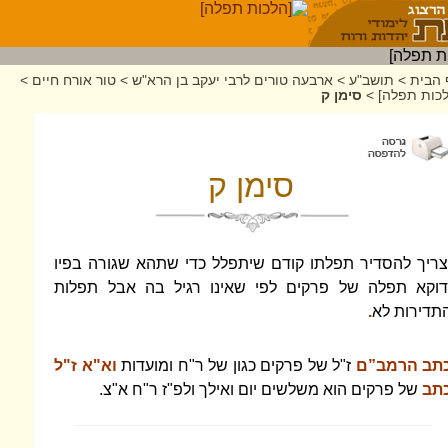
 הבית
>
תושב"ע
>
ארבעה טורים לרבי יעקב בן הרא"ש
>
טור אורח חיים
>
לכות תפלה]
>
סימן ק
סימן ק
צריך להסדיר תפלתו קודם שיתפלל כדי שתהא שגורה בפיו
דוקא תפלה של פרקים לפי שאינו רגיל בה אבל תפלות
תדירות לא
.
תב הרמב”ם
ז"ל של פרקים כגון של ר"ח ומועדות
וא"א ז"ל
תב
של פרקים הוא משלשים יום ואילך ולפ"ז ר"ח א"צ.