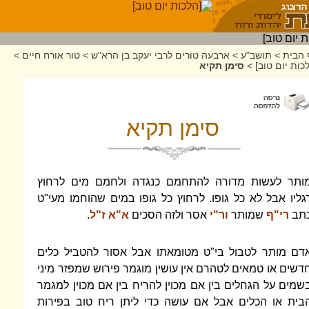
 הבית
>
תושב"ע
>
ארבעה טורים לרבי יעקב בן הרא"ש
>
טור אורח חיים
>
כות יום טוב]
>
סימן תקיא
סימן תקיא
ותר לעשות מדורה להתחמם כנגדה ולחמם מים לרחוץ
גליו אבל לא כל גופו. לרחוץ כל גופו במים שהוחמו מעי"ט
תב
רי"ף
שמותר
ור"י
אסר ולזה הסכים
א"א ז"ל
.
דם מותר לטבול בי"ט מטומאתו אבל אסור להטביל כלים
דשים או טמאים לטהרם אין עושין מוגמר פירוש שמפזר מיני
שמים על הגחלים בין אם מכוין להריח בין אם מכוין למגמר
בית או הכלים אבל אם עושה כדי ליתן ריח טוב בפירות