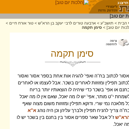
 הבית
>
תושב"ע
>
ארבעה טורים לרבי יעקב בן הרא"ש
>
טור אורח חיים
>
כות יום טוב]
>
סימן תקמה
סימן תקמה
אסור לכתוב בח"ה ואפי' להגיה אות אחת בספר אסור ואסור
כתוב תפילין ומזוזות לאחרים בשכר. אבל לעצמו או לאחרים
חנם או אפי' בשכר כדי שיהיה לו הוצאותיו יותר בריוח
שמחת י"ט מותר, אפי' יש לו מה יאכל, שאם אין לו מה יאכל
ל מלאכה נמי שרי. ודוקא תפילין ומזוזות משום מצוה שאף
ח"ה צריך להניח תפילין ולברך עליהן וכן היה נוהג
א"א
רא"ש
ז"ל אבל שאר ספרים אסור בין בחנם בין בשכר יש לו
ה יאכל.