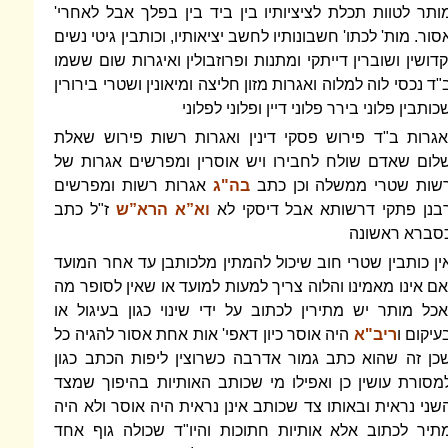
ותר לטוות תכלת לציציותיו בין ביד בין בפלך אבל לאחרי'
סור. מות' לכתו' חשבונותיו לחשב יציאותיו, וכותבין גיטי נשים
קדושין ושוברין דייתקי ומתנות ופרוזבולין ואיגרות שום ששמו
"ד נכסי לוה למלוה ואגרות מזון חליצה ומיאונין ושטרי בירורין
כותבין פלוני בירר פלוני דיין ופלוני לפלוני
אגרות ב"ד פירוש פסקי דינין ואגרות רשות פירוש שאלת
לום שאדם שולח לחבירו ויש אוסרין ומפרשים אגרות של
שות שטרי ממשלה וכן כתב
בה"ג
אגרות רשות ומפרשים
בנן פתקי דרשותא אבל דיסקי לא
וא”א הרא”ש
ז"ל כתב
סברא ראשונה
ין כותבין שטרי חוב שיכול להמתין מלכותבן עד אחר המועד
אם אינו מאמינו והלוה צריך למעות למועד או שאין לסופר מה
אכל מותר יש מתירין לכתוב על ידי שינוי כגון בעיגול או
עיקום ו
ריב"א
היה אוסר כיון דאפי' אות אחת אסור להגיה כל
כן זה שהוא כתב גמור אדרבה כשרוצין ליפות הכתב כגון
מסורת עושין כן ואפילו מי שכותב האותיות בהיפוך שמצד
שני נראית ובאותו צד שכותב אינן נראית היה אוסר ולא היה
תיר לכתוב אלא אותיות חתוכות והיו"ד שכולה גוף אחד