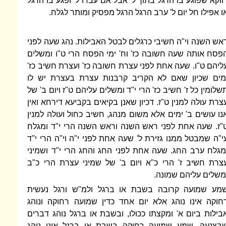
ווקא שפוגע בו הרגל בתוך ל' אבל אם עברו ל' ופגע בו הרגל
ו אפילו חל יום ל' ערב הרגל הרגל מפסיק ומותר לגלח.
אש השנה וי"ה חשיבי כרגלים לבטל האבילות. נהג שעה לפני
פסח אותה שעה חשובה כז' וח' ימי הפסח הרי ט"ו ומשלים
ליהם ט"ו. שעה אחת לפני עצרת חשובה כז' ועצרת חשיב כז'
מים שכיון שאם לא הקריב קרבנות עצרת בעצרת יש לו
שלומין כל ז' חשיב כז' הרי י"ד ומשלים עליהם ט"ז ויום ב' של
צרת עולה למנין ט"ז. דכיון שאנן בקיאים בקביעא דירחא ואין
נו עושים ב' ימים אלא משום מנהג, חשיב כחול ועולה למנין
"ז. שעה אחת לפני ראש השנה וראש השנה הרי י"ד ומגלח
י"ה שמבטל ממנו גזירת ל' שעה אחת לפני י"ה וי"ה הרי י"ד
מגלח ערב החג. שעה אחת לפני החג והחג הרי י"ד ושמיני
צרת חשיב ז' הרי כ"א ויום ב' של שמיני עצרת הרי כ"ב
משלים עליהם שמונה.
מע שמועה קרובה בשבת או ברגל ולמ"ש ורגל נעשית
חוקה אינו נוהג אלא יום אחד כדין שמועה רחוקה ונוהג
בילות ביום א' ומקצתו ככולו, ובשבת או ברגל נוהג דברים
בצנעה. שמע שמועה רחוקה בשבת או ברגל אינו נוהג