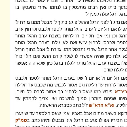
שבעה מלאכתו נעשית ע"י אחרים ועבדיו עושין לו בצנעה
תוך ביתו ואין רבים מתעסקין בו לנחמו שהרי נתעסקו בו
רגל ורגל עולה למנין ל'
אם נהג ז' לפני הרגל והרגל פוגע בתוך ל' מבטל ממנו גזירת ל'
פילו אם חל יום ז' ערב הרגל מותר לספר ולכבס ולרחוץ ערב
רגל וכן נמי אם חל יום ח' להיות בשבת ערב הרגל מותר
ספר ולכבס ולרחוץ ע"ש ואם לא גילח בערב הרגל מותר
גלח אחר הרגל שהרי נתבטל ממנו גזירת ל' אבל בתוך הרגל
א יגלח כיון שהיה אפשרי לו לגלח קודם הרגל ואם חל יום ז'
לו בשבת ערב הרגל מותר לגלח ברגל כיון שלא היה אפשר
ו לגלח קודם
אם חל יום א' או יום ו' שלו בערב הרגל מותר לספר ולכבס
אסור לרחוץ עד הלילה וגם אסור ללבוש מה שכבס עד הלילה
ריב"א
פירש כמו שאסור לרחוץ כך אסור לכבס כל היום,
מיהו שניהם מותרין סמוך לחשיכה ואין צריך להמתין עד
לילה.
וא”א הרא”ש
ז"ל כתב כסברא הראשונה.
דוקא בשאר מתים אבל באביו ואמו שאסור לספר עד שיגערו
ו חביריו אפילו פגע בו הרגל אינו מבטלו ומיהו כתב ב
סמ"ק