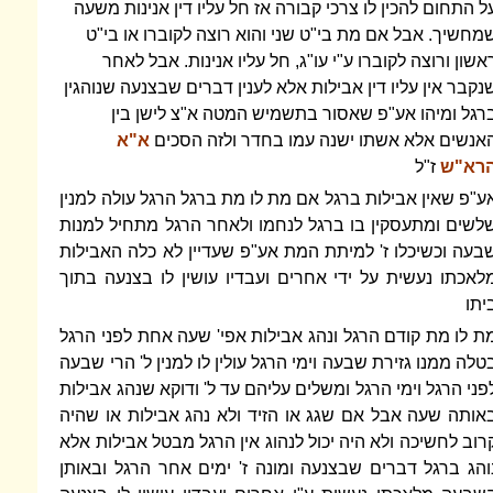
ל התחום להכין לו צרכי קבורה אז חל עליו דין אנינות משעה
מחשיך. אבל אם מת בי"ט שני והוא רוצה לקוברו או בי"ט
אשון ורוצה לקוברו ע"י עו"ג, חל עליו אנינות. אבל לאחר
נקבר אין עליו דין אבילות אלא לענין דברים שבצנעה שנוהגין
רגל ומיהו אע"פ שאסור בתשמיש המטה א"צ לישן בין
אנשים אלא אשתו ישנה עמו בחדר ולזה הסכים
א"א
רא"ש
ז"ל
ע"פ שאין אבילות ברגל אם מת לו מת ברגל הרגל עולה למנין
לשים ומתעסקין בו ברגל לנחמו ולאחר הרגל מתחיל למנות
בעה וכשיכלו ז' למיתת המת אע"פ שעדיין לא כלה האבילות
לאכתו נעשית על ידי אחרים ועבדיו עושין לו בצנעה בתוך
יתו
ת לו מת קודם הרגל ונהג אבילות אפי' שעה אחת לפני הרגל
טלה ממנו גזירת שבעה וימי הרגל עולין לו למנין ל' הרי שבעה
פני הרגל וימי הרגל ומשלים עליהם עד ל' ודוקא שנהג אבילות
אותה שעה אבל אם שגג או הזיד ולא נהג אבילות או שהיה
רוב לחשיכה ולא היה יכול לנהוג אין הרגל מבטל אבילות אלא
והג ברגל דברים שבצנעה ומונה ז' ימים אחר הרגל ובאותן