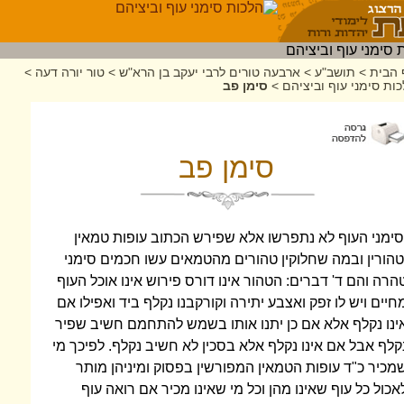
 הבית
>
תושב"ע
>
ארבעה טורים לרבי יעקב בן הרא"ש
>
טור יורה דעה
>
ות סימני עוף וביציהם
>
סימן פב
סימן פב
סימני העוף לא נתפרשו אלא שפירש הכתוב עופות טמאין
טהורין ובמה שחלוקין טהורים מהטמאים עשו חכמים סימני
הרה והם ד' דברים: הטהור אינו דורס פירוש אינו אוכל העוף
חיים ויש לו זפק ואצבע יתירה וקורקבנו נקלף ביד ואפילו אם
ינו נקלף אלא אם כן יתנו אותו בשמש להתחמם חשיב שפיר
קלף אבל אם אינו נקלף אלא בסכין לא חשיב נקלף. לפיכך מי
מכיר כ"ד עופות הטמאין המפורשין בפסוק ומיניהן מותר
אכול כל עוף שאינו מהן וכל מי שאינו מכיר אם רואה עוף