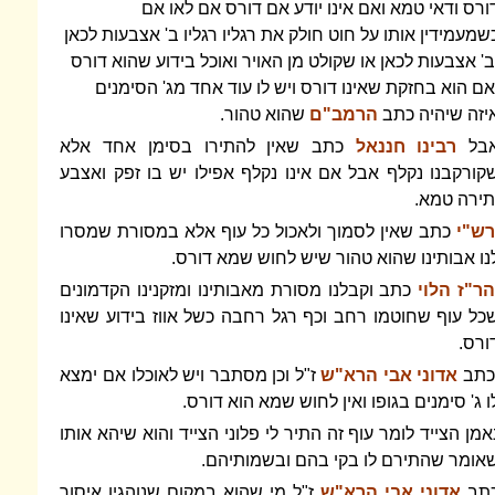
ורס ודאי טמא ואם אינו יודע אם דורס אם לאו אם
שמעמידין אותו על חוט חולק את רגליו רגליו ב' אצבעות לכאן
ב' אצבעות לכאן או שקולט מן האויר ואוכל בידוע שהוא דורס
אם הוא בחזקת שאינו דורס ויש לו עוד אחד מג' הסימנים
יזה שיהיה כתב
הרמב"ם
שהוא טהור.
בל
רבינו חננאל
כתב שאין להתירו בסימן אחד אלא
קורקבנו נקלף אבל אם אינו נקלף אפילו יש בו זפק ואצבע
תירה טמא.
רש"י
כתב שאין לסמוך ולאכול כל עוף אלא במסורת שמסרו
נו אבותינו שהוא טהור שיש לחוש שמא דורס.
ר"ז הלוי
כתב וקבלנו מסורת מאבותינו ומזקנינו הקדמונים
כל עוף שחוטמו רחב וכף רגל רחבה כשל אווז בידוע שאינו
ורס.
כתב
אדוני אבי הרא"ש
ז"ל וכן מסתבר ויש לאוכלו אם ימצא
ו ג' סימנים בגופו ואין לחוש שמא הוא דורס.
אמן הצייד לומר עוף זה התיר לי פלוני הצייד והוא שיהא אותו
אומר שהתירם לו בקי בהם ובשמותיהם.
תב
אדוני אבי הרא"ש
ז"ל מי שהוא במקום שנוהגין איסור