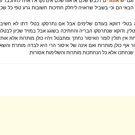
וגם
יש אומרים
דכבש שלם או אווז שלם אינו נקרא ראויה להתכבד שאי
י הבאי הם וכי בשביל שראויה ליחלק חתיכות חשובות גרע טפי כל שכ
 בטלי דווקא בעודם שלימים אבל אם נתרסקו בטלי דתו לא חשיבי
ין. ודוקא שנתרסקו הבריה והחתיכה בשוגג אבל במזיד שכיון לבטלם 
 אין תולין לומר האיסור נחתך ומתבטל ויהיו כולן מותרות אלא א
אף כולן מותרות ואם אינה של איסור הרי היא לבדה מותרת והשאר
וב שנחתכו אלא כל הנחתכות מותרות והשלימות אסורות.