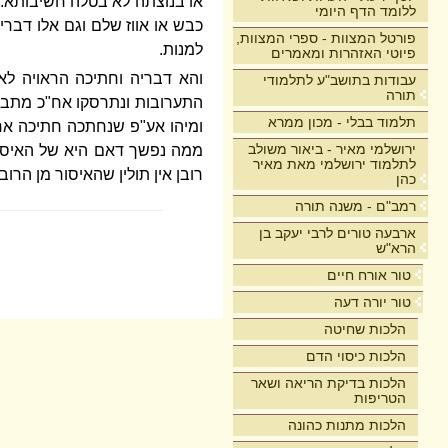
או בנוצתה לא בטלה חשיבותא. 
ללומד הדף היומי
כבש או אווז שלם וגם אלו דבר
פורטל המצוות - ספרי המצוות,
למנות.
פיוטי האזהרות ומאמרים
והא דבריה וחתיכה הראויה לא
עבודות בתושב"ע לתלמודי
תורה
התערובות ונתרסקו אח"כ מתבטל
תלמוד בבלי - מכון ממרא
ומיהו אע"פ שנחתכה חתיכה אחת
ירושלמי מאיר - ביאור משולב
ממה נפשך דאם היא של האיסור 
לתלמוד ירושלמי מאת מאיר
רובן אין תולין שהאיסור מן הר
כהן
רמב"ם - משנה תורה
ארבעה טורים לרבי יעקב בן
הרא"ש
טור אורח חיים
טור יורה דעה
הלכות שחיטה
הלכות כיסוי הדם
הלכות בדיקת הריאה ושאר
הטריפות
הלכות מתנות כהונה