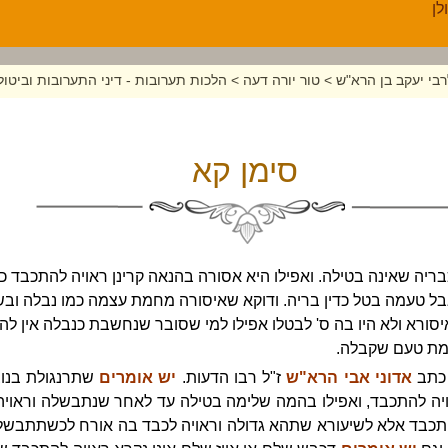
בי יעקב בן הרא"ש
>
טור יורה דעה
>
הלכות תערובות - דיני התערובות וביטול
סימן קא
ריה שאינה בטילה. ואפילו היא אסורה בהנאה קרינן ראויה להתכבד 
ל טעמה בטל כדין בריה. ודוקא שאיסורה מחמת עצמה כמו נבלה וב
א ולא היו בה ס' לבטלו אפילו למי שסובר שנחשבת כנבלה אין לה ד
מת טעם שקבלה.
 כתב
אדוני אבי הרא"ש
ז"ל רבו הדעות.
יש אומרים
שתרנגולת בנוצת
ויה להתכבד, ואפילו בהמה שלימה בטילה עד לאחר שנתבשלה וראויה ל
התכבד אלא לשיעורא שתהא גדולה וראויה לכבד בה אורח לכשתתבשל