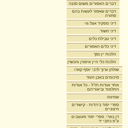
דברים האסורים משום סכנה
דברים שאסור לעשות בהם
סחורה
דיני מפקיד אצל גוי
דיני חשוד
דיני טבילת כלים
דיני כלים האסורים
הלכות יין נסך
הלכות כלי היין איסורן והכשרן
שולחן ערוך לרבי יוסף קארו
סיכומים באבן העזר
אתר אגדות חז"ל - כל אגדות
התלמוד וביאוריהם
שמיטה
ספרי יסוד ביהדות - קישורים
חיצוניים
דן בארי, ספרי יסוד מעוצבים
ע"פ כתבי יד