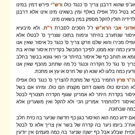
ע"פ שהוא דרבנן צריך ס' כנגד כולו ו
רש"י
פירש דמין במינו
א בטיל כלל אפילו באלף ומין בשאינו מינו אינו אלא דרבנן
לדידיה תולין להקל מספק במין בשאינו מינו.
דוני אבי הרא"ש
ז"ל הסכים לסברת
ר"ת
. ולא מיבעיא
יסור שנתערב בהיתר ונימוח בתוכו שצריך ס' לבטלו אלא
פילו מכירו והוא שלם וזרקו צריך ס' כנגד כל איסור שאין אנו
ודעין כמה יצא ממנו, לפיכך המבשל בקדירת איסור שהיא בת
ומא או תוחב כף של איסור בהיתר וכי האי גוונא בבשר בחלב
ריך ס' נגד כל הקדרה וכנגד כל מה שתחב מהכף שאין אנו
ודעין כמה בלעו לא שנא הן של חרס או עץ או מתכת.
"ר פרץ
החמיר בכף של מתכת להצריך ס' כנגד כולו אפילו
א הכניסו כולו משום דחם מקצתו חם כולו. ומיהו אם בשל
יסור בקדרת היתר לא אמרינן שגוף הקדרה תצטרף לבטל
איסור דלהחמיר אמרינן הכי ולא להקל ואין משערינן אלא
מה שבתוכה.
אם ידוע כמה הוא האיסור כגון כף חדשה שניער בה כזית חלב
אח"כ ביומו ניער בה קדרה של בשר אין צריך אלא ס' לבטל
כזית שבלע אבל כף ישנה שניער בה כמה פעמים אין יודעין