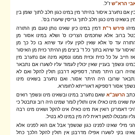
בי הרא"ש
ז"ל.
ין אם נתערב איסור בהיתר מין במינו כגון חלב לתוך שומן בין
ין בשאינו מינו כגון חלב לתוך גריסין שיעורו בס'.
מיהו
פירש ר"ת
דמין במינו כיון שאינו נותן טעם מן התורה
טל ברוב אלא שחכמים הצריכו ס' ושלא במינו אסור מן
תורה עד ס' אלא שאין לוקין עליו עד שיהא בו כל כך מן
איסור עד שיהא בתוך כל ד' ביצים מן ההיתר כזית מן האיסור
אז חייב על כל כזית וכזית ממנו ונפקא מינה אם נתערב מין
מינו ונשפך בעניין שאין יכולין לעמוד עליו לשערו אם נתבאר
היה רובו היתר מותר, דספיקא דרבנן תולין להקל ואם לא
תבאר שרובו היה היתר אסור. ואם נתערב בשאינו מינו
נשפך אסור דספיקא דאורייתא לחומרא.
כתב
הרשב"א
שאם נתערב במינו ובשאינו מינו ונשפך רואים
ת שאינו מינו כאילו אינו ותולין לומר שמינו היה רוב ונתבטל כי
יכי דאמרינן רואין את מינו כאילו אינו להקל ושאינו מינו רבה
ליו ומבטלו למאן דאית ליה מין במינו לא בטיל.
הני מילי שאינו לפנינו כגון שנשפך אבל אם הוא לפנינו אלא
אינו בקי לשערו אפילו מדרבנן אין תולין להקל הלכך כחל