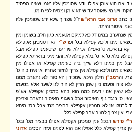
וד ואם הוא אומן אפילו יודע שסומכין עליו נאמן שאינו מפסיד
זקתו ויש מי שאוסר עד שיהא אומן ומסיח לפי תומו.
כן כתב
אדוני אבי הרא"ש
ז"ל שצריך שלא ידע שסומכין עליו
ענין איסור והיתר.
ין שנתערב במינו דליכא למיקם אטעמא כגון חלב בשומן ומין
שאינו מינו וליכא קפילא בס' ופ
רש"י
הא דסמכינן אקפילא
וקא בדאיכא ס' ואפילו הכי לא שרי עד שיטעמנו קפילא אבל
פילא בלא ס' או ס' בלא קפילא לא. והני מילי בדאיתא קפילא
בל מין במינו דלא שייך ביה טעימת קפילא או אפילו מין
שאינו מינו וליכא קפילא אין צריך לחזור אחריו ואי אית ביה ס'
רי. וה
רמב"ן
חילק היכא שמכירין האיסור ולא נתערב ממנו
לא צירו וטעמו כיון שמן הדין לא היה לנו לשער אלא בטעמו
לא שאין אנו יודעים כמה הוא בהא סמכינן אקפילא אע"פ
אין ס' כנגד גוף האיסור אבל בשגוף האיסור נתערב וצריכין
' לבטלו אז לא סמכינן אקפילא בבציר מס' אבל בס' מיהא
רי ואין צריך לחזור אחר קפילא כלל.
"י פירש
דבכל ענין סמכינן אקפילא אפילו בבציר מס' ובס'
ין צריך קפילא כלל אפילו אם הוא לפנינו ולזה הסכים
אדוני