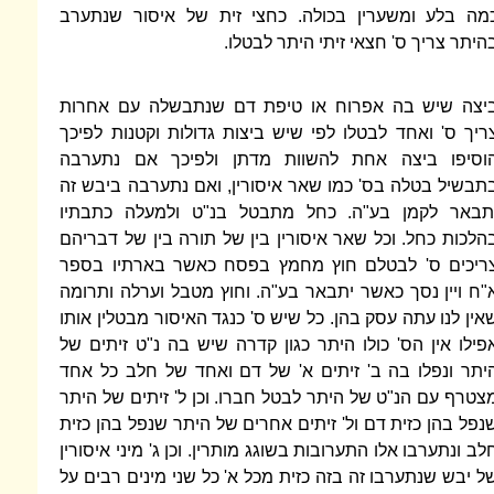
מה בלע ומשערין בכולה. כחצי זית של איסור שנתערב
היתר צריך ס' חצאי זיתי היתר לבטלו.
יצה שיש בה אפרוח או טיפת דם שנתבשלה עם אחרות
ריך ס' ואחד לבטלו לפי שיש ביצות גדולות וקטנות לפיכך
וסיפו ביצה אחת להשוות מדתן ולפיכך אם נתערבה
תבשיל בטלה בס' כמו שאר איסורין, ואם נתערבה ביבש זה
תבאר לקמן בע"ה. כחל מתבטל בנ"ט ולמעלה כתבתיו
הלכות כחל. וכל שאר איסורין בין של תורה בין של דבריהם
ריכים ס' לבטלם חוץ מחמץ בפסח כאשר בארתיו בספר
"ח ויין נסך כאשר יתבאר בע"ה. וחוץ מטבל וערלה ותרומה
אין לנו עתה עסק בהן. כל שיש ס' כנגד האיסור מבטלין אותו
פילו אין הס' כולו היתר כגון קדרה שיש בה נ"ט זיתים של
יתר ונפלו בה ב' זיתים א' של דם ואחד של חלב כל אחד
צטרף עם הנ"ט של היתר לבטל חברו. וכן ל' זיתים של היתר
נפל בהן כזית דם ול' זיתים אחרים של היתר שנפל בהן כזית
לב ונתערבו אלו התערובות בשוגג מותרין. וכן ג' מיני איסורין
ל יבש שנתערבו זה בזה כזית מכל א' כל שני מינים רבים על