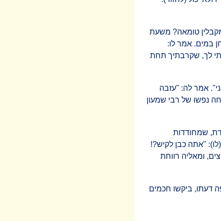
 מקבלין טומאה? משעת
 במים. אמר לו:
ועלתי לך, שקרבתיך תחת
י". אמר לה: "עזבה
חיה". - "עשה בשביל אלמנותי" - אמר לה: "ואלמנותיך - עלי תבטחו" (ירמיהו מ"ט, 11). נחה נפשו של רבי שמעון
פדת, שמחודדות
לו): "אתה כבן לקיש?!
צים, ומאליה רווחת
רפה דעתו, ביקשו חכמים