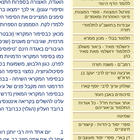
האגדה, האצורה בספרות התנאית
ללומד הדף היומי
וסיפורי עגנון). אי לכך יימצאו
פורטל המצוות - ספרי המצוות,
פיוטי האזהרות ומאמרים
סימנים המציינים את הסיפור הע
ללמדו לקח. הסממנים הספרותי
עבודות בתושב"ע לתלמודי
תורה
מכאן: כבסיפור המקראי (וכבטרגד
תלמוד בבלי - מכון ממרא
מרכזית, שגיבורים מעטים (שני
ירושלמי מאיר - ביאור משולב
הגיבורים באגדה הינם "טיפוסים
לתלמוד ירושלמי מאת מאיר
כהן
כמו בסיפור המקראי הדמויות מע
לפרט, כגון הלבוש, משמעות בסי
רמב"ם - משנה תורה
פסיכולוגיזציה, כמצוי בסיפור המ
ארבעה טורים לרבי יעקב בן
הרא"ש
כבסיפור המקראי השיחה - בבוא
שולחן ערוך לרבי יוסף קארו
הדרמטי הזה מקבל פנים של עימות
כבסיפור המקראי המאזין נדרש "ל
סיכומים באבן העזר
עלינו להשלים בקריאה אינטנסיב
אתר אגדות חז"ל - כל אגדות
התלמוד וביאוריהם
ברובד העליון (הגלוי) כברובד ה
שמיטה
ספרי יסוד ביהדות - קישורים
חיצוניים
1. יום אחד היה רבי יוחנן רוחץ
דן בארי, ספרי יסוד מעוצבים
אמר לו: אם אתה חוזר בך, אני נו