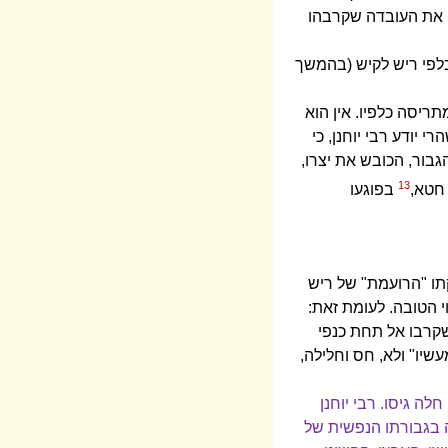
ו את העובדה שקרבהו
כלפי ריש לקיש (בהמשך
ריסה כלפיו. אין הוא
 יודע רבי יוחנן, כי
גבור, הכובש את יצרו,
13
 חטא,
בפוגעו
קתו "הרועמת" של ריש
י הטובה. לעומת זאת:
שקרבו אל תחת כנפי
שיו" ולא, חס וחלילה,
ה גיסו. רבי יוחנן
ה בגבורתו הנפשית של