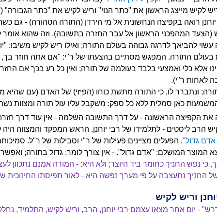
ריש לקיש מייצג הראשון את "כתר הנוי" וריש לקיש את "כתר הגבורה" (
יוחנן רואה בקפיצה הנחשונית אל מי הירדן (התורה הטהורה) - גם כש
פש (הצעד המהפכני הראשון אל עבר החזרה בתשובה). וזה שהוא אומר לו
ה עשוי להביאך לדרגה גבוהה בעולם התורה; ואילו ריש לקיש משיבו: "יופ
 בעולם התורה. המפגש מסתיים בהצעתו של ר"י: "אם אתה חוזר בך, אנ
אינו אלא כלי ואמצעי בלבד בעולמה של תורה; ואין כל רע בכך אם החז
 לאחות ר"י).
תורה; ונתברר לו, כי התורה מתשת כוחו (הפיזי) של האדם (עם שהיא מ
. המשמעות כאן סמלית ללא כל ספק: משקבל עליו עול תורה ומצוות נשת
ת הקפיצה הראשונה - על דרך התשובה השלמה - אין עוד דרך חזרה
יש הרב ליסטים - לתלמידו של רבי יוחנן. הראש המפקד והמצווה היה ל
אדם גדול"
. הפעלים מציינים פעילות של ר"י וסבילות של ר"ל. סמיכו
 המוצר המושלם: "אדם גדול". - אין צורך לומר: גדול בתורה; ואפשר; 
, כי נפש החניך כחומר ביד היוצר; ולא היא: - המורה אמנם נתכוון לעצ
ו של החניך נתעצבה על פי מערך נפשה היא - לאור תפיסתו החינוכית ש
ש" - יום אחר מצאו עצמם רבי יוחנן, הרב, וריש לקיש, התלמיד, נחלק