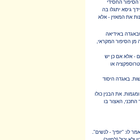
 הסיפור החסידי
דך גיסא יתגלו בה
ת את המאזין - אלא
שבאגדה באידיאה
 מן הסיפור המקראי,
 - אלא אם כן יש
טרוספקציה או
ות. באגדה היסוד
מגמות. את הבנין כולו
התכני, האצור בו
ר לו: "יופיך - לנשים".
ולא יכול (לחזור).