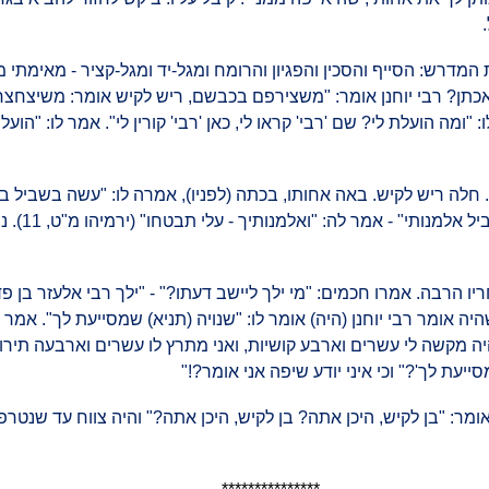
המדרש: הסייף והסכין והפגיון והרומח ומגל-יד ומגל-קציר - מאימתי
כתן? רבי יוחנן אומר: "משצירפם בכבשם, ריש לקיש אומר: משיצחצחן
: "ומה הועלת לי? שם 'רבי' קראו לי, כאן 'רבי' קורין לי". אמר לו: "ה
חלה ריש לקיש. באה אחותו, בכתה (לפניו), אמרה לו: "עשה בשביל בנ
יתומיך - אני א
יו הרבה. אמרו חכמים: "מי ילך ליישב דעתו?" - "ילך רבי אלעזר בן 
היה אומר רבי יוחנן (היה) אומר לו: "שנויה (תניא) שמסייעת לך". אמר (
יה מקשה לי עשרים וארבע קושיות, ואני מתרץ לו עשרים וארבעה תירו
יעת לך'?" וכי איני יודע שיפה אני אומר?!"
 ואומר: "בן לקיש, היכן אתה? בן לקיש, היכן אתה?" והיה צווח עד שנט