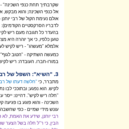
שקרבתיך תחת כנפי השכינה" - 
אל כנפי השכינה; והוא מבקש, איפ
אולם נעימת הקול של רבי יוחנ
לדבריו הסרקסטיים הקודמים): ר
בהעדר כל תגובה מעם ריש לקיש,
טוען כלפיו, כי אך יוהרה היא מצ
אלמלא "מעשהו" - ריש לקיש לעצ
כמעשה השתיקה - "הטוב לגוף" -
במורו-חברו. העובדה: ריש לקיש מ
3. "השיא": השפל של רבי יוחנן וההתעלות של ריש לקיש
מתברר, כי
"חלשה דעתו של רבי 
לקיש. הוא נפגע; ובתוככי לבו נ
"חלה ריש לקיש". דהיינו: ייסר
השכינה - והוא פוגע בו פגיעה ק
עונש מידי שמיים - כפי שחשבה,
רבי יוחנן, שידע את האמת, לא ה
הבין, כי ר"ל חלה בשל הצער ש