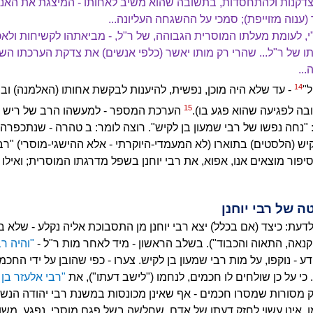
לצדקנות ולהתחסדות, בתשובה שהוא משיב לאחותו - המיצגת את האנו
 (ענוה מזוייפת); סמכי על ההשגחה העליונה...
, לעומת מעלתו המוסרית הגבוהה, של ר"ל, - מביאתהו לקשיחות ולאכ
ו של ר"ל... שהרי רק מותו יאשר (כלפי אנשים) את צדקת הערכתו הש
..
14
ל"
- עד שלא היה מוכן, נפשית, להיענות לבקשת אחותו (האלמנה) ובני
15
בה לפגיעה שהוא פגע בו).
הערכת המספר - למעשהו הרב של ריש לק
נחה נפשו של רבי שמעון בן לקיש". רוצה לומר: ב טהרה - שנתכפרה ל
ש (הלסטים) בתוארו (לא המעמדי-היוקרתי - אלא ההישגי-מוסרי) "רבי
ור מוצאים אנו, אפוא, את רבי יוחנן בשפל מדרגתו המוסרית; ואילו 
דעת: כיצד (אם בכלל) יצא רבי יוחנן מן התסבוכת אליה נקלע - שלא ב
קנאה, התאוה והכבוד"). בשלב הראשון - מיד לאחר מות ר"ל -
"והיה רב
ודע - נוקפו, על מות רבי שמעון בן לקיש. צערו - כפי שהובן על ידי הח
י על כן שולחים לו חכמים, לנחמו ("לישב דעתו"), את
"רבי אלעזר בן
יק מסורות שמסרו חכמים - אף שאינן מכונסות במשנת רבי יהודה הנש
, אינו עשוי לחזק דעתו של אדם, שחלשה בשל פגם מוסרי. נפגע, משום 