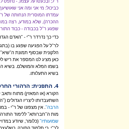
ר"ל; ובכעסו על עצמו, - נתפס 
כביכול: מי אני ומה אני שאושיעך
עמדתו המוסרית הנחותה של ר"י
ההכרה), שלא במודע, רצה במות
שפגע ר"ל בכבודה - כבוד התורה.
כדי כך נדרדר ר"י - "האדם הגדו
לר"ל על הפגיעה שפגע בו (בתגו
הלקונית שבסוף תמונת ה"שיא": "
כאן מציג לנו המספר את ריש לקי
בשמו המלא והמושלם. בשיא הסיפ
בשיא התעלותו.
4. התפנית: הרהורי החרטה של רבי יוחנן
הקורא (או המאזין) מתוח ותאב ל
השתעבדותו ליצריו הגדולים ("ה
הרבה"
. אין מצפונו של ר"י - במ
מות ה"חברותא" ללימוד התורה. כ
שמועותיו"
(כלומר, שיודע במדו
לר"י, כי תלמוד התורה, כשלעצמו