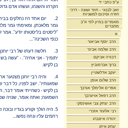
ע"פ כתבי יד
הקרהו והשנהו, ועשהו אדם גדול.
זאב לבנוני - חוזר ושונה - דרכי
חזרה וסיכום למשניות
2. יום אחד היו נחלקים בבית 
מאמרים במיון לפי א"ב
גמר מלאכתן. ומאימתי גמר מלא
מחברים
"ליסטים בליסטותו יודע". אמר לו
א
כנפי השכינה"...
הרב יוסף אביאור
הרב שלמה אבינר
3. חלשה דעתו של רבי יוחנן. 
דבורה אביקם
בן לקיש.
ברוך אברמוביץ
יעקב אדלשטיין
4. והיה רבי יוחנן מצטער אחר
הרב שלום אופן
שמועותיו". ישב לפניו, כל דבר ש
אפרים אלימלך אורבך
בן לקיש - כשהייתי אומר דבר, ה
הרב רפאל אויערבך
השמועה; ואתה אומר, שנויה שמסי
הרב יצחק צבי אושינסקי
5. היה הולך וקורע בגדיו ובוכה
רבי אלעזר אזכרי
רחמים עליו ונחה נפשו...
יהודה איזנברג
יצחק איזק