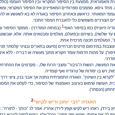
 והאמוראית, ממצעת בין הסיפור המקראי ובין הסיפור העממי (כולל
 בה, מחד גיסא, סממנים ספרותיים המאפיינים את הסיפור המקראי; ומאי
ממי המאוחר. כראשון וכאחרון: הסיפור באגדה לא בא לשעשע או להנו
ים הצורניים משמשים כלי להעברת המסר התכני.
1
יה היוונית) כמו בסיפור האפי
(במחזה המודרני) - ממוקד הסיפור 
ם עד שלשה), בשיחם ובפועלם, מגלמים ומבטאים אותה. אלא, שבשונה
", המגלמים תכונה מרכזית אחת.
וצבות במינימום פרטים הכרחיים (מיעוט בתארים ובציור קלסתר פנים
פור). על מהות הדמות עומד הקורא מתוך מעשיה או דבריה - ללא אינ
ודרני.
ת המעשה, רגשות ה"גיבור" ומצבי הרוח שלו, - מקדמים את ההתרחש
; ויש בו יסודות של טרגדיה ואף קומדיה.
קרוא בין השיטין". האגדה התמציתית נותנת אך אבני בנין, ציוני דרך ו
ית, העושה שימוש בעיצוב האומנותי של הסיפור, כדי לקלוט את המסר 
תחתון (הנסתר).
2
האגדה "רבי יוחנן וריש לקיש"
 בירדן. ראהו ריש לקיש וקפץ לירדן אחריו. אמר לו: "כוחך - לתורה". אמ
תן לך את אחותי, שהיא יפה ממני". קיבל עליו. ביקש לחזור להביא בגדיו 