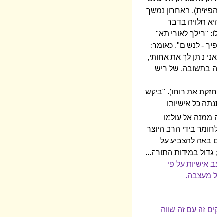
הפיזית). האחרון נמשך
היא תלויה בדבר
: "חילך לאורייתא"
יך - לנשים". כאומר:
י נותן לך את אחותי,
רה בתשובה, של ריש
חזקת את רוחו). "ביקש
נתה כל אישיותו
 ממנה אל עולמו
חומר בידי הרב היוצר
תם באה להצביע על
גדול במידות התורה...
ב אישיות על פי
ל מעצבה.
ים זה עם זה שווה