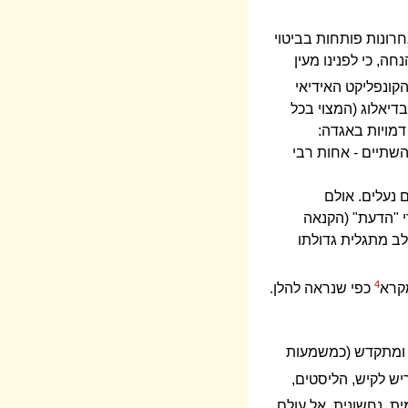
חרונות פותחות בביטוי
ה, כי לפנינו מעין
מונה מס' 1 האקספוזיציה - הצגת הדמויות המתעצמות; בתמונה מס' 2 - הקונפליקט האידיאי
א על ביטויו בדיאלוג (המצוי בכל
דמויות באגדה:
השתיים - אחות רבי
 נעלים. אולם
י "הדעת" (הקנאה
ב מתגלית גדולתו
4
מקרא
כפי שנראה להלן.
ו ומתקדש (כמשמעות
יש לקיש, הליסטים,
ת, נחשונית, אל עולם