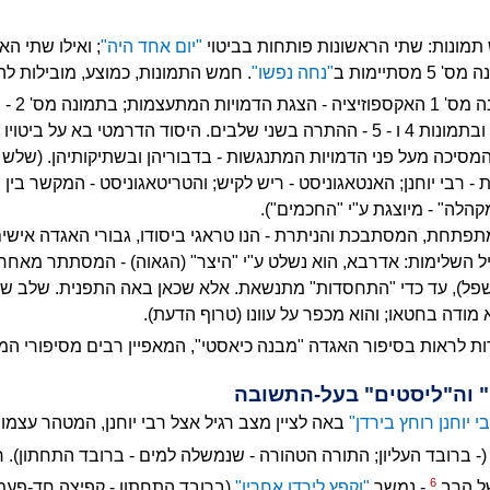
***************
תמונות: שתי הראשונות פותחות בביטוי
"יום אחד היה"
; ואילו שתי הא
"נחה נפשו"
. חמש התמונות, כמוצע, מובילות להנח
שיש בה: בת
והאישי; בתמונה מס' 3 – השיא; ובתמונות 4 ו - 5 - ההתרה בשני שלבים. היסוד הדרמטי ב
סיכה מעל פני הדמויות המתנגשות - בדבוריהן ובשתיקותיהן. (שלש 
 רבי יוחנן; האנטאגוניסט - ריש לקיש; והטריטאגוניסט - המקשר בין 
מקהלה" - מיוצגת ע"י "החכמים").
פתחת, המסתבכת והניתרת - הנו טראגי ביסודו, גבורי האגדה אישים
כליל השלימות: אדרבא, הוא נשלט ע"י "היצר" (הגאוה) - המסתתר מאחר
ובשפל), עד כדי "התחסדות" מתנשאת. אלא שכאן באה התפנית. שלב של
מודה בחטאו; והוא מכפר על עוונו (טרוף הדעת).
ת לראות בסיפור האגדה "מבנה כיאסטי", המאפיין רבים מסיפורי ה
י יוחנן רוחץ בירדן"
באה לציין מצב רגיל אצל רבי יוחנן, המטהר עצמ
(- ברובד העליון; התורה הטהורה - שנמשלה למים - ברובד התחתון). ר
6
ל הרב,
- נמשך
"וקפץ לירדן אחריו"
(ברובד התחתון - קפיצה חד-פעמי