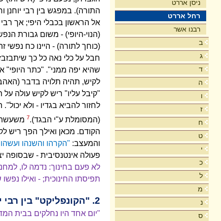
ניסן אררט
התורה). במפגש בין רבי יוחנן ו
רחל אררט
אל הראשון בכבלי היפי; אך רבי 
רבנו אשר
(הנוי-היופי) - משום גבורת הנ
ב
(כוחך לתורה) - היינו כח נפשי ז
ג
חבל על כלי נאה כל כך שיתבזבז
ד
שהיא יפה ממני". "כתר היופי" 
לקיש, תהיה תלויה בדבר (האהבה
ה
"קיבל עליו" ריש לקיש עולה על 
ו
לחזור להביא בגדיו - ולא יכול"
ז
7
(המסומלת ע"י הבגד).
משעשה א
ח
הקודם. מכאן ואילך הפך ריש לק
ט
והמעצב:
"הקרהו והשנהו ועשהו 
י
פעולה אינטנסיבית - שבסופה יצא
כ
לא פעם בחינוך: נדמה לו, למחנך
ל
תפיסתו החינוכית; - ואילו נפש
מ
2. "הקונפליקט" בין רבי יוחנן וריש לקיש
נ
"יום אחד היו נחלקים בבית המדר
ס