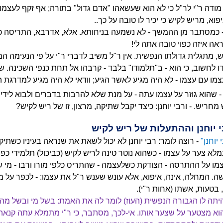
מודה ר"י לר"ל כי לא הוא שעשאהו "אדם גדול" בתורה; אף זקף לעצמ
וא, מריש לקיש כי יכיר לו טובה על כך..
ן - כמסתבר מן ההמשך - לא נשמעה בניחותא. אלא, אדרבא, התריסה 
אה איזה כפוי טובה אתה לי!
 מתגלית גדולתו הנפשית. אין ר"ל משיב לדברי ר"י על פי הנעימה המת
דו לחשוב, כי הוא - ב"תלמודו" בלבד - קרבהו אל תחת כנפי השכינה. שהרי
מו עם עצמו - לא היה מגיע לאשר הגיע; וודאי לא היה מגיע למדרגת ה
 שהוא גוזר על עצמו עתה - על מנת שלא להרבות בדברים ולבוא לידי
חריש. - ורבי יוחנן: כיצד יקבל שתיקה, מרצון, זו של ריש לקיש?
יוחנן"
- רוצה לומר: רבי יוחנן לא יכול לשאת את שנראה בעיניו כשתי
תמלא צער על עצמו - כשהוא נוטר טינה לריש לקיש (כביכול) תלמידי כפו
 עצמו על ההתרסה - הצודקת כשלעצמה - שהתריס כלפי מורו ורבו - מי 
שה. המחלה, אינה, איפוא, אלא עונש שענש ר"ל את עצמו: - לכפר על מע
 בטעות, אשתו (אחות ר"י).
יתה לו הגבורה הנפשית (העוז) לומר לה את האמת: בשל מי ובשל מה חל
הוא מצטער על שצער אותו. אי-לכך, מסתבר, כי ר"י מתמלא עתה קנא