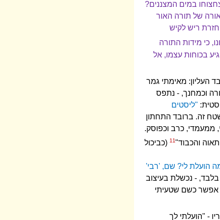
צחצוחו במים המצננים?
אורה של תורה האור
החזרת ריש לקיש
ו, כי מידות התורה
יע בכוחות עצמו, אל
ד העליון: מאימתי גמר
רה וכמחנך, - נתפס
קסטית:
"ליסטים
בשטח זה. ברובד התחתון
, ממעמדי, כרב וכפוסק.
11
אוה והכבוד"
(כביכול
ה הועלת לי? שם, 'רבי'
בלבד, - נכשלת בעיצוב
 - אפשר כשם שטעיתי
ו - "הועלתי לך