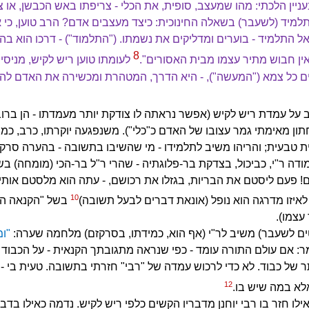
עניין הלכתי: מהו שמעצב, סופית, את הכלי - צריפתו באש הכבשן, או 
למיד (לשעבר) בשאלה החינוכית: כיצד מעצבים אדם? הרב טוען, כי 
אל התלמיד - בוערים ומדליקים את נשמתו. ("התלמוד") - דרכו הוא ב
8
ין חבוש מתיר עצמו מבית האסורים".
לעומתו טוען ריש לקיש, מניסיונ
ים כל צמא ("המעשה"), - היא הדרך, המטהרת ומכשירה את האדם להג
יב על עמדת ריש לקיש (אפשר נראתה לו צודקת יותר מעמדתו - הן ברוב
תון מאימתי גמר עצובו של האדם כ"כלי"). משנפגעה יוקרתו, כרב, כמו
ית טבעית; והריהו משיב לתלמידו - מי שהשיבו בתשובה - בהערה סר
" מודה ר"י, כביכול, בצדקת בר-פלוגתיה - שהרי ר"ל בר-הכי (מומחה) 
ים! פעם ליסטם את הבריות, בגזלו את רכושם, - עתה הוא מלסטם אותי
10
 לאיזו מדרגה הוא נופל (אונאת דברים לבעל תשובה)
בשל "הקנאה הת
עצמו).
ים לשעבר) משיב לר"י (אף הוא, כמידתו, בסרקזם) מלחמה שערה:
"ומ
מר: אם עולם התורה עומד - כפי שנראה מתגובתך הקנאית - על הכבוד 
כתר של כבוד. לא כדי לרכוש עמדה של "רבי" חזרתי בתשובה. טעית בי
12
אלא במה שיש בו.
לו חזר בו רבי יוחנן מדבריו הקשים כלפי ריש לקיש. נדמה כאילו בדברי