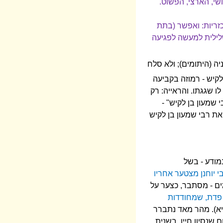
שי, הארצי, הפשוט.
זריות: ואפשר (בתת
לילית למעשה לפגיעה
ה (היתומים); ולא סלח
יש - רמוזה בקביעה
ו שגגתו. והראייה: רק
 שמעון בן לקיש" -
את רבי שמעון בן לקיש
מודע - בשל
י יוחנן מצטער אחריו
כמים - מסתבר, כצער על
 פדת, שמחודדות
יא). מהר מאד נתברר
שנסיון חייו, בשנית,