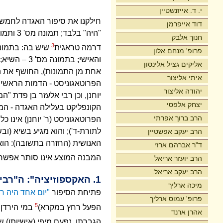
י. ד. אייזנשטיין
חילקנו את סיפור האגדה לחמש 
דוד אייפרמן
"היה" בלבד; תמונה מס' 3 ותמונה מס' 5 מסתיימות ב
חנוך אלבק
3
דרמה טראגית
פרופ' מנחם אלון
אליקים גציל אלינסון
אחת מן התמונות), החושף את המ
איתי אליצור
הפרוטאגוניסט - הדמות הראשית -
יהודה אליצור
יוחנן, וכן רבי אלעזר בן פדת "ה
יצחק אלפסי
הקונפליקט בעלילה האגדה - המת
הרב ברוך אפרתי
הפרוטאגוניסט (ר' יוחנן) אינו 
לתורת-ד'); והוא מגיע בשיא (
הרב יעקב אפשטיין
האנושית (החזרה בתשובה): הוא 
ד"ר אברהם ארזי
המבנה המוצע אינו סותר אפשרו
הרב יועזר אריאל
הרב יעקב אריאל:
1. האקספוזיציה": ה"רבי" וה"ליסטים" בעל-התשובה
מיכה ארליך
פתיחת הסיפור
"יום אחד היה רב
פרופ' עמוס ארליך
5
הפעל רחץ במקרא)
במי הירדן 
אהרן ארנד
הגברתן, נפעם מיפי (אישיותו) ש