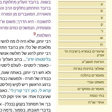
בשווה. ברובד העליון מחלוקת ב
ע
ברובד התחתון נחלקים הרב והת
פ
והאווירה, המועברים מן המורה 
צ
לתשובה - היא הדרך; משום ש"א
ק
ומצוותיה, הנמשכים כמים ומרוו
ר
9
השלמות.
ש
רבי יוחנן, שלא היה לו מה להש
ת
מלאכתו של כלי; והן ברובד התח
שיעורים בגמרא בישיבת הר
רבי יוחנן לרגע של חולשה אנוש
עציון
בליסטותו יודע"
... ברוב העליון
הוראת תושב"ע
- כאומר: ליסטים - לעולם ליסט
שאלוני בחינות בגרות
ולא חש רבי יוחנן, באותה שעה,
מאמרים בהלכה
כבודה של תורה - ולמעשה כבוד 
משפט עברי
ברגע הראשון ריש לקיש (הליסט
מאמרים ומחקרים
קראו לי, כאן 'רבי' קורין לי"
. כאו
בתי כנסת
שעיצבת אותי. אני איני זקוק ל
אתרי שו"ת
בך: אל תסתכל בקנקן (בכלי) - 
בדברי תגובתו, בסמוך, נדמה כאי