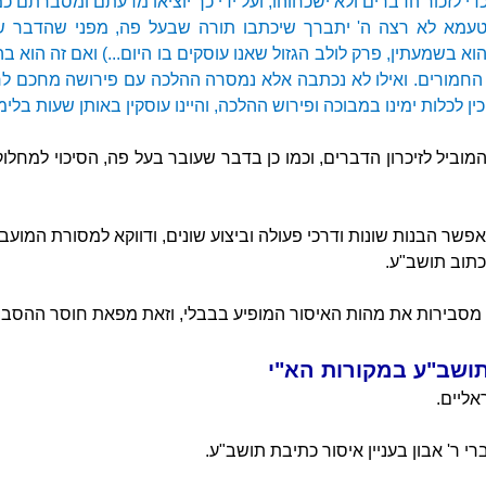
כדי לזכור הדברים ולא ישכחוהו, ועל ידי כך יוציאו מדעתם ומסברתם כמ
טעמא לא רצה ה' יתברך שיכתבו תורה שבעל פה, מפני שהדבר שנכ
וא בשמעתין, פרק לולב הגזול שאנו עוסקים בו היום...) ואם זה הוא בה
ים החמורים. ואילו לא נכתבה אלא נמסרה ההלכה עם פירושה מחכם ל
כין לכלות ימינו במבוכה ופירוש ההלכה, והיינו עוסקין באותן שעות בלי
ביל לזיכרון הדברים, וכמו כן בדבר שעובר בעל פה, הסיכוי למחלוק
שר הבנות שונות ודרכי פעולה וביצוע שונים, ודווקא למסורת המועב
לכתוב תושב"ע.
 מסבירות את מהות האיסור המופיע בבבלי, וזאת מפאת חוסר ההסבר 
ושב"ע במקורות הא"י
אליים.
 ר' אבון בעניין איסור כתיבת תושב"ע.