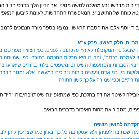
מידי בית מדרשו נבע מהלכה למשה מסיני, אך הדיון הלך בדרכי הדור
תבטא כוחה של התושב"ע, המאפשרת התחדשות, לעומת קיבעון המאפיי
ר' יוסף אלבו את הסברו הראשון, נמצא בספר מורה הנבוכים לרמב"
מב"ם, חלק ראשון, פרק ע"א
רה שבעל פה המקובלת לא הייתה כתובה לפנים, כפי הצווי המפורסם 
 לאמרם בכתב", והרי זו היא תכלית החכמה בתורה, לפי שהייתה
ריבוי הסברות והסתעפות השיטות, ומשפטים בלתי ברורים שיארעו 
וקות בין בני אדם ונעשים כיתות ונבוכים במעשה, אלא נמסר הדבר ב
תורתיים וכפי שמורה על כך לשון התורה.
ילה לשיטה אחידה בהלכה, כפי שמתאפיינת שיטתו בחיבורו "היד הח
יניים, מסביר את מהות האיסור בדברים הבאים:
 הקדמה לחושן משפט
ה שכתובה לפניהן ולא יעסקו בה כל כך בעיון כמו שצריכין ליתן לב