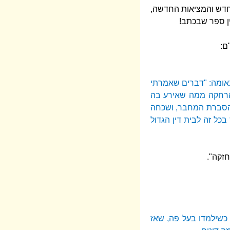
 החדש והמציאות החדשה,
ן ספר שבכתב!
ם:
באומה: "דברים שאמרתי
 הרחקה ממה שאירע בה
בהסברת המחבר, ושכחה
כל זה לבית דין הגדול
זקה".
 כשילמדו בעל פה, שאז