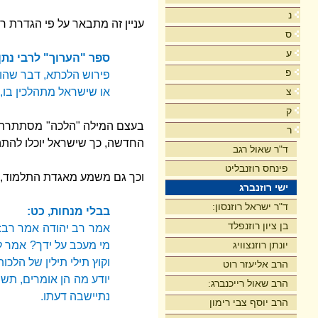
נ
עניין זה מתבאר על פי הגדרת ר'
ס
ע
ספר "הערוך" לרבי נתן
פ
פירוש הלכתא, דבר שהול
או שישראל מתהלכין בו,
צ
ק
בעצם המילה "הלכה" מסתתרת ה
ר
החדשה, כך שישראל יוכלו להתהל
ד"ר שאול רגב
פינחס רוזנבליט
וכך גם משמע מאגדת התלמוד, 
ישי רוזנברג
ד"ר ישראל רוזנסון:
בבלי מנחות, כט:
בן ציון רוזנפלד
אמר רב יהודה אמר רב: 
מי מעכב על ידך? אמר לו
יונתן רוזנצוויג
וקוץ תילי תילין של הלכו
הרב אליעזר רוט
יודע מה הן אומרים, תשש 
הרב שאול רייכנברג:
נתיישבה דעתו.
הרב יוסף צבי רימון