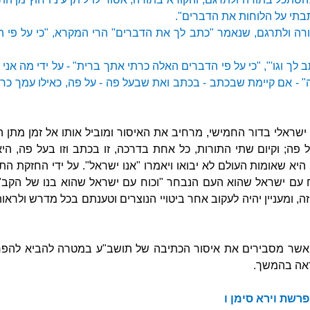
בתי על הלוחות את הדברים".
רה ולתרגם, שנאמר "כתב לך את הדברים" הרי המקרא, "כי על פי הד
 לך וגו'", "כי על פי הדברים האלה כרתי אתך ברית" - על ידי מה אני 
ה" - אם קיימת שבכתב - בכתב ואת שבעל פה - על פה, כאילו עמך כרת
ישראלי בדור החמישי, מרחיב את האיסור ומוביל אותו אל זמן מתן ה
 פה; וקיום שתי התורות, כל אחת בדרכה, זו בכתב וזו בעל פה, הי
א שאומות העולם לא יבואו ויאמרו "אנו ישראל". על ידי החזקת הת
 עם ישראל שהוא העם הנבחר "וכוח עם ישראל שהוא בנו של הקב"ה 
 זה, ומעניין יהיה לעקוב אחר ביטויי הנוצרים וטענתם בכל מדרש ולר
 אשר מסבירים את איסור הכתיבה של תושב"ע במטרה להביא להפרד
ראה בהמשך.
רשת וירא סימן ו