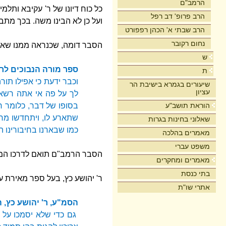
הרמב"ם
כל כוח דיונו של ר' עקיבא ותל
הרב פרופ' דב רפל
ועל כן לא הבינו משה. בכך מ
הרב שבתי א' הכהן רפפורט
נחום רקובר
הסבר דומה, שכנראה ממנו שאב 
ש
ספר מורה הנבוכים לר
ת
וכבר ידעת כי אפילו תו
שיעורים בגמרא בישיבת הר
עציון
לך על פה אי אתה רשאי
בסופו של דבר, כלומר 
הוראת תושב"ע
שתארע לו, ויתחדשו מחל
שאלוני בחינות בגרות
כמו שבארנו בחיבורינו ה
מאמרים בהלכה
משפט עברי
הסבר הרמב"ם תואם לדרכו המוב
מאמרים ומחקרים
בתי כנסת
ר' יהושע כץ, בעל ספר מאירת ע
אתרי שו"ת
הסמ"ע, ר' יהושע כץ,
גם כדי שלא יסמכו על מ