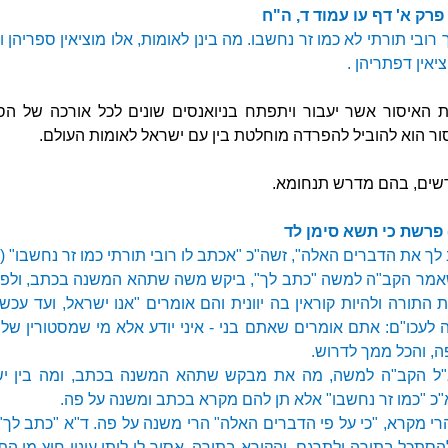
פרק א' דף עו עמוד ד, ה"ח
 רובי תורתי לא כמו זר נחשבו. מה בינן לאומות, אלו מוציאין ספריהן וא
יאין דפתריהן .
ת האיסור אשר יעבור ויתפתח בניואנסים שונים לכל אורכה של 
ור הוא להוביל להפרדה מוחלטת בין עם ישראל לאומות העולם.
דרשים, בהם מדרש תנחומא.
פרשת כי תשא סימן לד
לך את הדברים האלה", זשה"כ "אכתב לו רובי תורתי כמו זר נחשבו" (ה
שאמר הקב"ה למשה "כתב לך", ביקש משה שתהא המשנה בכתב, ולפ
התורה ולהיות קוראין בה יוונית והם אומרים "אנו ישראל, ועד עכשיו
 לעכו"ם: אתם אומרים שאתם בני - איני יודע אלא מי שמסטורין שלי א
ה, והכל ממך לדרוש.
א"ל הקב"ה למשה, מה את מבקש שתהא המשנה בכתב, ומה בין יש
א"כ "כמו זר נחשבו" אלא תן להם מקרא בכתב ומשנה על פה.
י מקרא, "כי על פי הדברים האלה" הרי משנה על פה. ד"א "כתב לך"
סתכל בתורה ולתרגם, והקורא בתורה, אסור לו ליתן עיניו חוץ מן ה