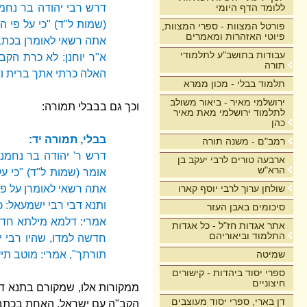
דרש רבי יהודה בר נחמנ
ללומד הדף היומי
(שמות ל"ד) "כי על פי 
פורטל המצוות - ספרי המצוות,
פיוטי האזהרות ומאמרים
אתה רשאי לאומרן בכתב.
עבודות בתושב"ע לתלמודי
א"ר יוחנן: לא כרת הק
תורה
האלה כרתי אתך ברית וא
תלמוד בבלי - מכון ממרא
ירושלמי מאיר - ביאור משולב
וכך גם בבבלי תמורה:
לתלמוד ירושלמי מאת מאיר
כהן
בבלי, תמורה יד:
רמב"ם - משנה תורה
דרש ר' יהודה בר נחמנ
ארבעה טורים לרבי יעקב בן
הרא"ש
אומר (שמות ל"ד) "כי ע
אתה רשאי לאומרן על פה
שולחן ערוך לרבי יוסף קארו
ותנא דבי רבי ישמעאל: 
סיכומים באבן העזר
אמרי: דלמא מילתא חדתא
אתר אגדות חז"ל - כל אגדות
התלמוד וביאוריהם
חדשה למדו, שהיו רבי י
תורתך", אמרי: מוטב תי
שמיטה
ספרי יסוד ביהדות - קישורים
חיצוניים
ממקורות אלו, שמקורם בתנא דב
דן בארי, ספרי יסוד מעוצבים
הקב"ה עם ישראל. האחת בכתב וה