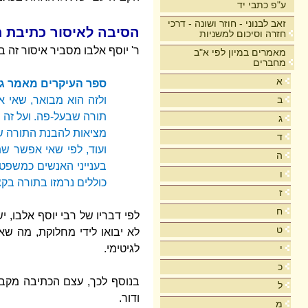
ע"פ כתבי יד
זאב לבנוני - חוזר ושונה - דרכי
הסיבה לאיסור כתיבת 
חזרה וסיכום למשניות
ר' יוסף אלבו מסביר איסור זה 
מאמרים במיון לפי א"ב
מחברים
א
ספר העיקרים מאמר ג'
ולזה הוא מבואר, שאי 
ב
תורה שבעל-פה. ועל זה 
ג
מציאות להבנת התורה ש
ד
ועוד, לפי שאי אפשר ש
ה
בענייני האנשים כמשפטי
ו
כוללים נרמזו בתורה בק
ז
ח
לפי דבריו של רבי יוסף אלבו,
ט
לא יבואו לידי מחלוקת, מה שא
לגיטימי.
י
כ
בנוסף לכך, עצם הכתיבה מקבע
ל
ודור.
מ