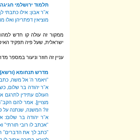
תלמוד ירושלמי חגיגה 
א"ר אבון: אילו כתבתי לך
מוציאין דפתריהן ואלו מוצ
ממקור זה עולה קו חדש למהו
ישראלית, שעל פיה תפקיד האיס
עניין זה חוזר וניעור במספר מ
מדרש תנחומא (ורשא) 
"ויאמר ה' אל משה, כתב 
א"ר יהודה בר שלום, כ
העולם עתידין לתרגם את 
מצויין]. אמר להם הקב"ה
זו? המשנה, שנתנה על פ
א"ר יהודה בר שלום: 
"אכתב לו רובי תורתי" ו
"כתב לך את הדברים" הר
לקורא בתורה אסור לו לה