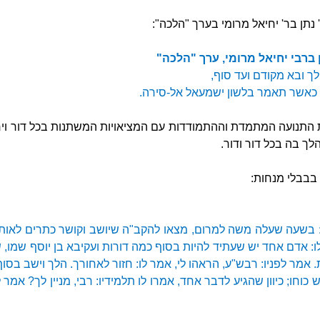
 נתן בר' יחיאל מרומי בערך "הלכה":
 ברבי יחיאל מרומי, ערך "הלכה"
ך ובא מקודם ועד סוף,
 כאשר תאמר בלשון ישמעאל אל-סירה.
תנועה המתמדת וההתמודדות עם המציאויות המשתנות בכל דור וי
ך בה בכל דור ודור.
בבבלי מנחות:
בשעה שעלה משה למרום, מצאו להקב"ה שיושב וקושר כתרים לאותיו
: אדם אחד יש שעתיד להיות בסוף כמה דורות ועקיבא בן יוסף שמו, 
ת. אמר לפניו: רבש"ע, הראהו לי, אמר לו: חזור לאחורך. הלך וישב בסו
כוחו; כיוון שהגיע לדבר אחד, אמרו לו תלמידיו: רבי, מניין לך? אמר