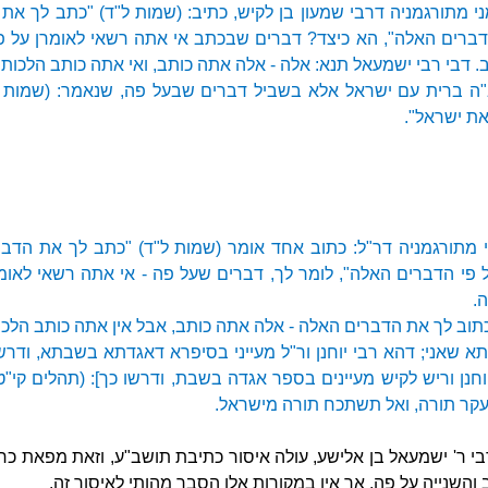
י מתורגמניה דרבי שמעון בן לקיש, כתיב: (שמות ל"ד) "כתב לך את 
הדברים האלה", הא כיצד? דברים שבכתב אי אתה רשאי לאומרן על 
 דבי רבי ישמעאל תנא: אלה - אלה אתה כותב, ואי אתה כותב הלכות.
ב"ה ברית עם ישראל אלא בשביל דברים שבעל פה, שנאמר: (שמות ל"
ת ישראל".
י מתורגמניה דר"ל: כתוב אחד אומר (שמות ל"ד) "כתב לך את הדבר
ל פי הדברים האלה", לומר לך, דברים שעל פה - אי אתה רשאי לאומ
.
כתוב לך את הדברים האלה - אלה אתה כותב, אבל אין אתה כותב הלכו
 שאני; דהא רבי יוחנן ור"ל מעייני בסיפרא דאגדתא בשבתא, ודרש
וחנן וריש לקיש מעיינים בספר אגדה בשבת, ודרשו כך]: (תהלים קי"ט
עקר תורה, ואל תשתכח תורה מישראל.
י ר' ישמעאל בן אלישע, עולה איסור כתיבת תושב"ע, וזאת מפאת כרי
שנייה על פה, אך אין במקורות אלו הסבר מהותי לאיסור זה.