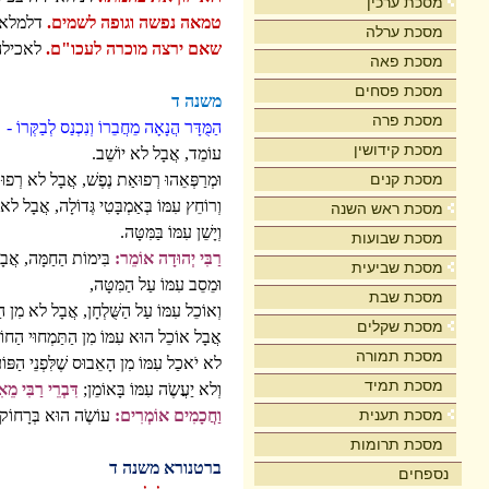
מסכת ערכין
טמאה נפשה וגופה לשמים.
דלמלאכה
מסכת ערלה
שאם ירצה מוכרה לעכו"ם.
לאכילה,
מסכת פאה
מסכת פסחים
משנה ד
מסכת פרה
הַמֻּדָּר הֲנָאָה מֵחֲבֵרוֹ וְנִכְנַס לְבַקְּרוֹ -
מסכת קידושין
עוֹמֵד, אֲבָל לא יוֹשֵׁב.
מסכת קנים
וּמְרַפְּאֵהוּ רְפוּאַת נֶפֶשׁ, אֲבָל לא רְפוּ
וְרוֹחֵץ עִמּוֹ בְּאַמְבָּטִי גְּדוֹלָה, אֲבָל לא 
מסכת ראש השנה
וְיָשֵׁן עִמּוֹ בַּמִּטָּה.
מסכת שבועות
רַבִּי יְהוּדָה אוֹמֵר:
בִּימוֹת הַחַמָּה, אֲבָל
מסכת שביעית
וּמֵסֵב עִמּוֹ עַל הַמִּטָּה,
מסכת שבת
וְאוֹכֵל עִמּוֹ עַל הַשֻּׁלְחָן, אֲבָל לא מִן הַ
מסכת שקלים
אֲבָל אוֹכֵל הוּא עִמּוֹ מִן הַתַּמְחוּי הַחוֹז
מסכת תמורה
לא יֹאכַל עִמּוֹ מִן הָאֵבוּס שֶׁלִּפְנֵי הַפּוֹ
מסכת תמיד
וְלא יַעֲשֶֹה עִמּוֹ בָּאוֹמֵן;
דִּבְרֵי רַבִּי מֵא
מסכת תענית
וַחֲכָמִים אוֹמְרִים:
עוֹשֶֹה הוּא בְּרָחוֹק מִ
מסכת תרומות
ברטנורא משנה ד
נספחים