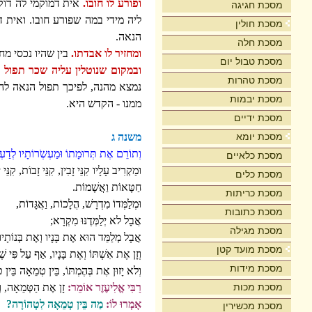
ופורע לו חובו.
אית דמוקמי לה דוק
מסכת חגיגה
ליה מידי במה שפורע חובו. ואית 
מסכת חולין
הנאה.
מסכת חלה
ומחזיר לו אבדתו.
בין שהיו נכסי מח
מסכת טבול יום
ובמקום שנוטלין עליה שכר תפול 
מסכת טהרות
נמצא מהנה, לפיכך תפול הנאה לה
מסכת יבמות
ממנו - הקדש היא.
מסכת ידיים
מסכת יומא
משנה ג
וְתוֹרֵם אֶת תְּרוּמָתוֹ וּמַעְשְֹרוֹתָיו לְדַעְת
מסכת כלאיים
וּמַקְרִיב עָלָיו קִנֵּי זָבִין, קִנֵּי זָבוֹת, קִנֵּי 
מסכת כלים
חַטָּאוֹת וַאֲשָׁמוֹת.
מסכת כריתות
וּמְלַמְּדוֹ מִדְרָשׁ, הֲלָכוֹת, וַאֲגָּדוֹת,
מסכת כתובות
אֲבָל לא יְלַמְּדֶנּוּ מִקְרָא;
מסכת מגילה
אֲבָל מְלַמֵּד הוּא אֶת בָּנָיו וְאֶת בְּנוֹתָי
מסכת מועד קטן
וְזָן אֶת אִשְׁתּוֹ וְאֶת בָּנָיו, אַף עַל פִּי שֶׁ
מסכת מידות
וְלא יָזוּן אֶת בְּהֶמְתּוֹ, בֵּין טְמֵאָה בֵּין 
מסכת מכות
רַבִּי אֱלִיעֶזֶר אוֹמֵר:
זָן אֶת הַטְּמֵאָה, וְ
אָמְרוּ לוֹ:
מַה בֵּין טְמֵאָה לִטְהוֹרָה?
מסכת מכשירין