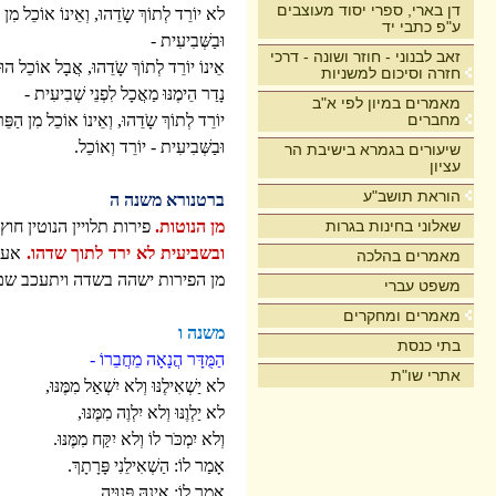
דן בארי, ספרי יסוד מעוצבים
לא יוֹרֵד לְתוֹךְ שָֹדֵהוּ, וְאֵינוֹ אוֹכֵל מִן ה
ע"פ כתבי יד
וּבַשְּׁבִיעִית -
זאב לבנוני - חוזר ושונה - דרכי
אֵינוֹ יוֹרֵד לְתוֹךְ שָֹדֵהוּ, אֲבָל אוֹכֵל הוּ
חזרה וסיכום למשניות
נָדַר הֵימֶנּוּ מַאֲכָל לִפְנֵי שְׁבִיעִית -
מאמרים במיון לפי א"ב
מחברים
יוֹרֵד לְתוֹךְ שָֹדֵהוּ, וְאֵינוֹ אוֹכֵל מִן הַפֵּ
וּבַשְּׁבִיעִית - יוֹרֵד וְאוֹכֵל.
שיעורים בגמרא בישיבת הר
עציון
הוראת תושב"ע
ברטנורא משנה ה
שאלוני בחינות בגרות
מן הנוטות.
פירות תלויין הנוטין חוץ
ובשביעית לא ירד לתוך שדהו.
אע"ג
מאמרים בהלכה
מן הפירות ישהה בשדה ויתעכב שם,
משפט עברי
מאמרים ומחקרים
משנה ו
בתי כנסת
הַמֻּדָּר הֲנָאָה מֵחֲבֵרוֹ -
אתרי שו"ת
לא יַשְׁאִילֶנּוּ וְלא יִשְׁאַל מִמֶּנּוּ,
לא יַלְוֶנּוּ וְלא יִלְוֶה מִמֶּנּוּ,
וְלא יִמְכֹּר לוֹ וְלא יִקַּח מִמֶּנּוּ.
אָמַר לוֹ: הַשְׁאִילֵנִי פָּרָתָךְ.
אָמַר לוֹ: אֵינָהּ פְּנוּיָה.