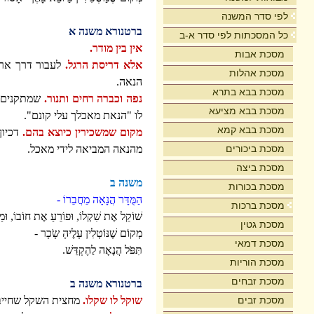
לפי סדר המשנה
ברטנורא משנה א
כל המסכתות לפי סדר א-ב
אין בין מודר.
מסכת אבות
אלא דריסת הרגל.
לעבור דרך ארצו
מסכת אהלות
הנאה.
מסכת בבא בתרא
נפה וכברה רחים ותנור.
שמתקנים ב
מסכת בבא מציעא
לו "הנאת מאכלך עלי קונם".
מסכת בבא קמא
מקום שמשכירין כיוצא בהם.
דכיון
מסכת ביכורים
מהנאה המביאה לידי מאכל.
מסכת ביצה
משנה ב
מסכת בכורות
הַמֻּדָּר הֲנָאָה מֵחֲבֵרוֹ -
מסכת ברכות
שׁוֹקֵל אֶת שִׁקְלוֹ, וּפוֹרֵעַ אֶת חוֹבוֹ, וּמ
מסכת גטין
מְקוֹם שֶׁנּוֹטְלִין עָלֶיהָ שָֹכָר -
מסכת דמאי
תִּפֹּל הֲנָאָה לַהֶקְדֵּשׁ.
מסכת הוריות
מסכת זבחים
ברטנורא משנה ב
מסכת זבים
שוקל לו שקלו.
מחצית השקל שחייב כ