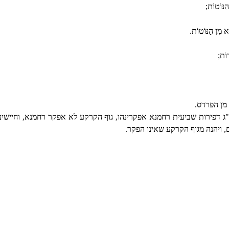
ַנּוֹטוֹת;
א מִן הַנּוֹטוֹת.
רוֹת;
 מן הפרדס.
 דפירות שביעית רחמנא אפקרינהו, גוף הקרקע לא אפקר רחמנא, וחיישינ
 ויהנה מגוף הקרקע שאינו הפקר.