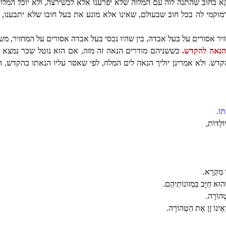
א בחוב שהתנה לוה עם המלוה שלא יפרענו אלא לכשירצה, ולא יוכל המלוה
דמוקמי לה בכל חוב שבעולם, שאינו אלא מונע את בעל חובו שלא יתבענו, 
זיר אסורים על בעל אבדה, בין שהיו נכסי בעל אבדה אסורים על המחזיר, מש
הנאה להקדש.
כששניהם מודרים הנאה זה מזה, אם הוא נוטל שכר נמצא נה
קדש. ולא אמרינן יוליך הנאה לים המלח, לפי שאסר עליו הנאתו כהקדש, 
ּוֹ.
יוֹלְדוֹת,
ו מִקְרָא.
הוּא חַיָּב בִּמְזוֹנוֹתֵיהֶם.
טְהוֹרָה.
אֵינוֹ זָן אֶת הַטְּהוֹרָה.