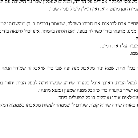
 כשנכסי המבקר אסורים על החולה, ובמקום שנוטלין שכר על הישיבה עם החו
ידה זמן מועט הוא, ואין רגילין ליטול עליה שכר.
ייב אדם לרפאות את חבירו כשחלה, שנאמר (דברים כ"ב) "והשבותו לו", 
מנו, מרפאו בידיו כשחלה בגופו. ואם חלתה בהמתו, אינו יכול לרפאה בידי
.
ביה עליו את המים.
מו.
בכלי אחד, שמא יניח מלאכול מנה יפה שבו כדי שיאכל זה שמודר הנאה ממ
בעל הבית. ראובן אוכל בקערה שיודע שכשיחזירנה לבעל הבית יחזור בע
א ישייר בקערה כדי שיאכל ממנה שמעון ונמצא מהנהו.
ממלאים אותו ואוכלים בו כל הפועלים ביחד.
 באותה שורה שהוא קוצר, שגורם לו שממהר לעשות מלאכתו כשמוצא המקום 