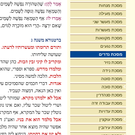
אָמַר לָהֶן:
שֶׁהַטְּהוֹרָה נַפְשָׁהּ לַשָּׁמַיִם, ו
מסכת מנחות
וְהַטְּמֵאָה נַפְשָׁהּ וְגוּפָהּ לַשָּׁמַיִם.
מסכת מעילה
אָמְרוּ לוֹ:
אַף הַטְּמֵאָה נַפְשָׁהּ לַשָּׁמַיִם, 
מסכת מעשר שני
שֶׁאִם יִרְצֶה -הֲרֵי הוּא מוֹכְרָהּ לַגּוֹיִם, 
מסכת מעשרות
מסכת מקוואות
ברטנורא משנה ג
מסכת נגעים
ותורם תרומתו ומעשרותיו לדעתו.
כ
מסכת נדרים
שעושה שליחותו.
ומקריב לו קיני זבין וזבות.
כהן שהדיר
מסכת נזיר
ומלמדו מדרש.
ספרא וספרי, שהוא 
מסכת נידה
הלכות.
הלכה למשה מסיני.
מסכת סוטה
אגדות.
דברי חכמים שהסמיכום על 
מסכת סוכה
ואין כאן הנאה, דמצוה קעביד.
מסכת סנהדרין
אבל לא ילמדנו מקרא.
שמותר ליטול
מסכת עבודה זרה
ושרי ליטול שכר עליו, ואם אינו 
מסכת עדויות
נוטלין שכר על המקרא, אף המקרא 
מסכת עוקצין
אבל מלמד הוא את בניו.
ואע"ג דמ
אפשר שהיה מוצא אחר שהיה מלמד
מסכת עירובין
ולא יזון את בהמתו.
דניחא ליה בפיט