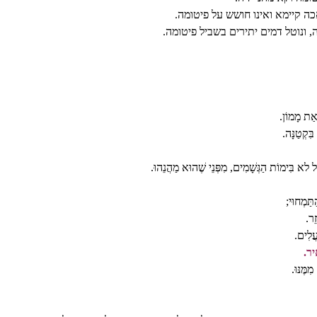
 קיימא ואינו חושש על פיטומה.
 ונוטל דמים יתירים בשביל פיטומה.
אַת מָמוֹן.
בִּקְטַנָּה.
 לא בִּימוֹת הַגְּשָׁמִים, מִפְּנֵי שֶׁהוּא מַהֲנֵהוּ.
תַּמְחוּי;
ֵר.
עֲלִים.
ִיר.
מֶּנּוּ.