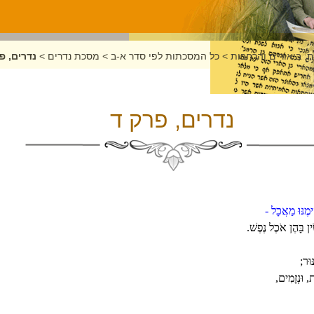
: ביאורים והרחבות
>
כל המסכתות לפי סדר א-ב
>
מסכת נדרים
>
נדרים, פ
נדרים, פרק ד
ימֶנּוּ מַאֲכָל -
ין בָּהֶן אֹכֶל נֶפֶשׁ.
ּוּר;
, וּנְזָמִים,