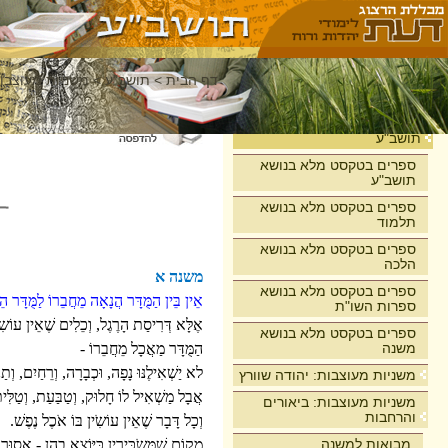
דף הבית
>
תושב"ע
>
משניות מעוצבות
בית
תושב"ע
ספרים בטקסט מלא בנושא
תושב"ע
ספרים בטקסט מלא בנושא
תלמוד
ספרים בטקסט מלא בנושא
הלכה
משנה א
ספרים בטקסט מלא בנושא
אֵין בֵּין הַמֻּדָּר הֲנָאָה מֵחֲבֵרוֹ לַמֻּדָּר הֵ
ספרות השו"ת
אֶלָּא דְּרִיסַת הָרֶגֶל, וְכֵלִים שֶׁאֵין עוֹשִֹ
ספרים בטקסט מלא בנושא
משנה
הַמֻּדָּר מַאֲכָל מֵחֲבֵרוֹ -
לא יַשְׁאִילֶנּוּ נָפָה, וּכְבָרָה, וְרֵחַיִם, וְתַנ
משניות מעוצבות: יהודה שוורץ
אֲבָל מַשְׁאִיל לוֹ חָלוּק, וְטַבַּעַת, וְטַלִּית
משניות מעוצבות: ביאורים
והרחבות
וְכָל דָּבָר שֶׁאֵין עוֹשִֹין בּוֹ אֹכֶל נֶפֶשׁ.
מבואות למשנה
מְקוֹם שֶׁמַּשְֹכִּירִין כַּיּוֹצֵא בָהֶן - אָסוּר.