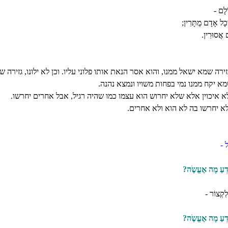
ֹלָם -
כָל אָדָם מֻתָּרִין;
 אֲסוּרִין.
ירה שמא ישאל ממנו, והוא אסר הנאת אותו פלוני עליו. וכן לא ילונו, גזירה ש
מא יקח ממנו נמי בפחות משויו ונמצא נהנה.
 איכוין אלא שלא יחרוש הוא עצמו כמו שהיה רגיל, אבל אחרים יחרשו.
 יחרשו בה לא הוא ולא אחרים.
ל -
יוֹדֵעַ מָה אֶעֱשֶֹה?
 לִקְצוֹר -
יוֹדֵעַ מָה אֶעֱשֶֹה?