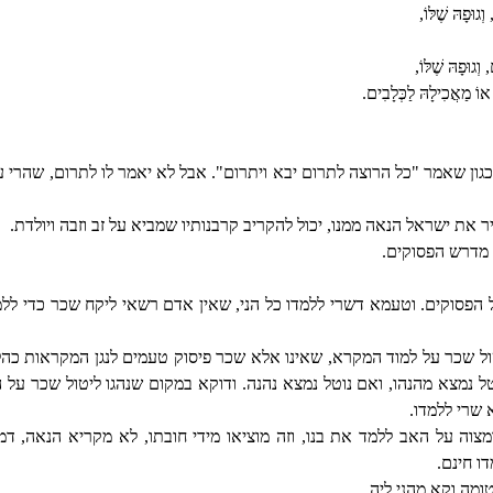
ְגוּפָהּ שֶׁלּוֹ,
וְגוּפָהּ שֶׁלּוֹ,
אוֹ מַאֲכִילָהּ לַכְּלָבִים.
גון שאמר "כל הרוצה לתרום יבא ויתרום". אבל לא יאמר לו לתרום, שהרי ע
 את ישראל הנאה ממנו, יכול להקריב קרבנותיו שמביא על זב וזבה ויולדת.
מדרש הפסוקים.
הפסוקים. וטעמא דשרי ללמדו כל הני, שאין אדם רשאי ליקח שכר כדי ללמ
 שכר על למוד המקרא, שאינו אלא שכר פיסוק טעמים לנגן המקראות כהלכ
נוטל נמצא מהנהו, ואם נוטל נמצא נהנה. ודוקא במקום שנהגו ליטול שכר על
שרי ללמדו.
צוה על האב ללמד את בנו, וזה מוציאו מידי חובתו, לא מקריא הנאה, דמצו
ו חינם.
ומה וקא מהני ליה.