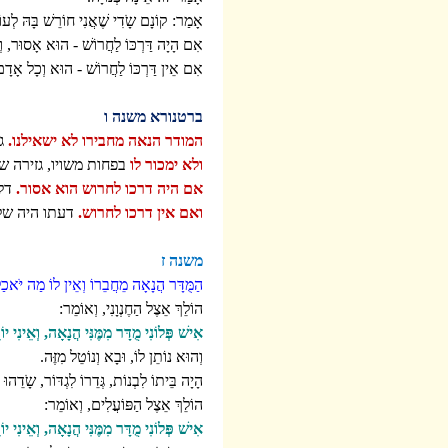
אָמַר: קוֹנָם שָֹדִי שֶׁאֲנִי חוֹרֵשׁ בָּהּ לְעו
אִם הָיָה דַּרְכּוֹ לַחֲרוֹשׁ - הוּא אָסוּר, וְ
אִם אֵין דַּרְכּוֹ לַחֲרוֹשׁ - הוּא וְכָל אָדָם
ברטנורא משנה ו
המודר הנאה מחבירו לא ישאילנו.
גז
ולא ימכור לו
בפחות משויו, גזירה ש
אם היה דרכו לחרוש הוא אסור.
דלא
ואם אין דרכו לחרוש.
דעתו היה שלא
משנה ז
הַמֻּדָּר הֲנָאָה מֵחֲבֵרוֹ וְאֵין לוֹ מַה יֹּאכַ
הוֹלֵךְ אֵצֶל הַחֶנְוָנִי, וְאוֹמֵר:
אִישׁ פְּלוֹנִי מֻדָּר מִמֶּנִּי הֲנָאָה, וְאֵינִי 
וְהוּא נוֹתֵן לוֹ, וּבָא וְנוֹטֵל מִזֶּה.
הָיָה בֵּיתוֹ לִבְנוֹת, גְּדֵרוֹ לִגְדּוֹר, שָֹדֵהוּ
הוֹלֵךְ אֵצֶל הַפּוֹעֲלִים, וְאוֹמֵר:
אִישׁ פְּלוֹנִי מֻדָּר מִמֶּנִּי הֲנָאָה, וְאֵינִי 