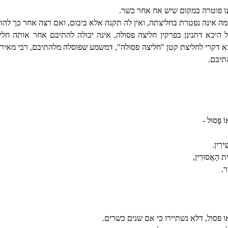
 פוטרה במקום שיש אח אחר כשר.
 אינה נפטרת בחליצתה, ואין לה תקנה אלא ביבום, ואם רצה אחר כך להוצי
היכא דתנינן בפרקין חליצה פסולה, אינה יכולה להתיבם אחר אותה חלי
 דקרי לחליצת קטן "חליצה פסולה", דמשמע שפוסלה מלהתיבם, רבי מאיר הי
תיבם.
ֹ פָּסוּל -
ִירִין.
בֵית הָאֲסוּרִין,
יר.
 פסול, דלא נשתיירו כי אם שנים כשרים.