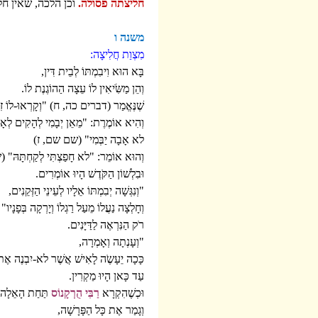
חליצתה פסולה.
וכן הלכה, שאין ח
משנה ו
מִצְוַת חֲלִיצָה:
בָּא הוּא וִיבִמְתּוֹ לְבֵית דִּין,
וְהֵן מַשִֹּׂיאִין לוֹ עֵצָה הַהוֹגֶנֶת לוֹ.
שֶׁנֶּאֱמַר (דברים כה, ח) "וְקָרְאוּ-לוֹ זִקְנֵ
וְהִיא אוֹמֶרֶת: "מֵאֵן יְבָמִי לְהָקִים לְאָחִ
לא אָבָה יַבְּמִי" (שם שם, ז)
וְהוּא אוֹמֵר: "לא חָפַצְתִּי לְקַחְתָּה
וּבִלְשׁוֹן הַקֹּדֶשׁ הָיוּ אוֹמְרִים.
"וְנִגְּשָׁה יְבִמְתּוֹ אֵלָיו לְעֵינֵי הַזְּקֵנִים,
וְחָלְצָה נַעֲלוֹ מֵעַל רַגְלוֹ וְיָרְקָה בְּפ
רֹק הַנִּרְאֶה לַדַּיָּנִים.
"וְעָנְתָה וְאָמְרָה,
כָּכָה יֵעָשֶֹה לָאִישׁ אֲשֶׁר לא-יִבְנֶה א
עַד כָּאן הָיוּ מַקְרִין.
וּכְשֶׁהִקְרָא
רַבִּי הֻרְקָנוֹס
תַּחַת הָאֵלָה 
וְגָמַר אֶת כָּל הַפָּרָשָׁה,