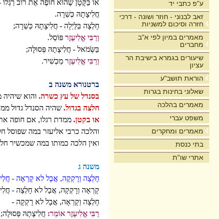
אוֹ בַּקָּטָן שֶׁהוּא חוֹפֶה אֶת רוֹב רַגְלוֹ -
ע"פ כתבי יד
חֲלִיצָתָהּ כְּשֵׁרָה.
זאב לבנוני - חוזר ושונה - דרכי
חזרה וסיכום למשניות
חָלְצָה בַּלַּיְלָה - חֲלִיצָתָהּ כְּשֵׁרָה;
מאמרים במיון לפי א"ב
וְרַבִּי אֱלִיעֶזֶר
פּוֹסֵל.
מחברים
בַּשְֹּׂמֹאל - חֲלִיצָתָהּ פְּסוּלָה;
שיעורים בגמרא בישיבת הר
וְרַבִּי אֱלִיעֶזֶר
מַכְשִׁיר.
עציון
הוראת תושב"ע
ברטנורא משנה ב
שאלוני בחינות בגרות
בסנדל של עץ כשרה.
והוא שיהיה מ
מאמרים בהלכה
חלצה בגדול.
שהיה הסנדל גדול ממדת
משפט עברי
או בקטן.
ממדת רגלו, אם חופה את 
מאמרים ומחקרים
והלכה כרבי אליעזר במה שפוסל חל
ואין הלכה כמותו במה שמכשיר חל
בתי כנסת
אתרי שו"ת
משנה ג
חָלְצָה וְרָקְקָה, אֲבָל לא קָרְאָה - חֲלִיצָ
קָרְאָה וְרָקְקָה, אֲבָל לא חָלְצָה - חֲלִיצָ
חָלְצָה וְקָרְאָה, אֲבָל לא רָקְקָה -
רַבִּי אֱלִיעֶזֶר אוֹמֵר:
חֲלִיצָתָהּ פְּסוּלָה;