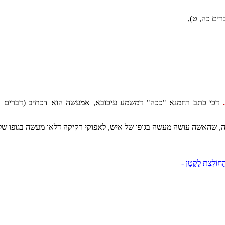
דברים כה, ט),
דכי כתב רחמנא "ככה" דמשמע עיכובא, אמעשה הוא דכתיב (דברים כ
ה, שהאשה עושה מעשה בגופו של איש, לאפוקי רקיקה דלאו מעשה בגופו של
הַחוֹלֶצֶת לַקָּטָן -