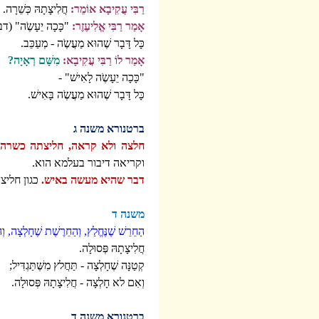
רַבִּי עֲקִיבָא אוֹמֵר:
חֲלִיצָתָהּ כְּשֵׁרָה.
אָמַר רַבִּי אֱלִיעֶזֶר:
"כָּכָה יֵעָשֶֹה" (
כָּל דָּבָר שֶׁהוּא מַעֲשֶֹה - מְעַכֵּב.
אָמַר לוֹ רַבִּי עֲקִיבָא:
מִשָּׁם רְאָיָה?
"כָּכָה יֵעָשֶֹה לָאִישׁ" -
כָּל דָּבָר שֶׁהוּא מַעֲשֶֹה בָּאִישׁ.
ברטנורא משנה ג
חלצה ולא קראה, חליצתה כשרה.
וקריאה דיבור בעלמא הוא.
דבר שהיא מעשה באיש.
כגון חליצ
משנה ד
הַחֵרֵשׁ שֶׁנֶּחֱלַץ, וְהַחֵרֶשֶׁת שֶׁחָלְצָה, וְ
חֲלִיצָתָהּ פְּסוּלָה.
קְטַנָּה שֶׁחָלְצָה - תַּחֲלץ מִשֶּׁתַּגְדִּיל;
וְאִם לא חָלְצָה - חֲלִיצָתָהּ פְּסוּלָה.
ברטנורא משנה ד