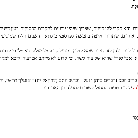
ּלָה.
. והא דקרי להו דיינים, שצריך שיהיו יודעים להקרות הפסוקים כעין דיינים
ם אחרים, שתהיה חליצה בחמשה לפרסומי מילתא. והשנים הללו שמוסיפים
ל לכתחילהן לא, גזירה שמא יחלוץ במנעל קרוע מלמעלה, דאפילו כי קרוע מ
ליכא. אבל סנדל שהוא של עור קשה, וכי קרוע לא מייתב אכרעיה, ליכא למגז
.
, כתיב הכא (דברים כ"ה) "נעלו" וכתיב התם (יחזקאל י"ז) "ואנעלך תחש", והו
ה.
שהיו רצועות המנעל קשורות למעלה מן הארכובה.
ָמִין -