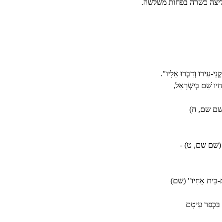
ליצה כשרה בפחות משלשה.
י-עִירוֹ וְדִבְּרוּ אֵלָיו".
יו שֵׁם בְּיִשְֹרָאֵל,
ּ" (שם שם, ח)
ָנָיו" (שם שם, ט) -
ֶת-בֵּית אָחִיו" (שם)
בִּכְפַר עֵיטָם