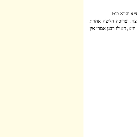
א יוציא בגט.
צה, וצריכה חליצה אחרת
א, דאילו רבנן אמרי אין