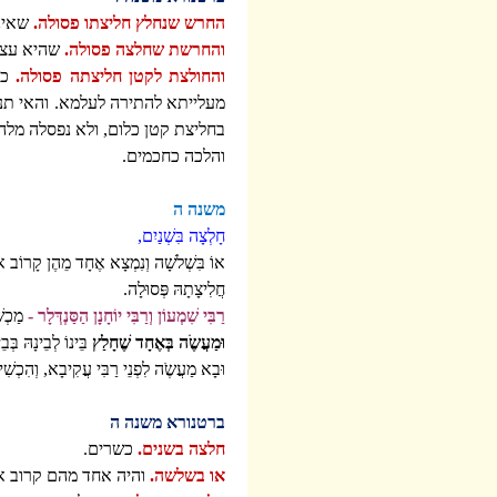
החרש שנחלץ חליצתו פסולה.
שאינו
והחרשת שחלצה פסולה.
שהיא עצמה
והחולצת לקטן חליצתה פסולה.
כל 
מעלייתא להתירה לעלמא. והאי תנא
בחליצת קטן כלום, ולא נפסלה מלה
והלכה כחכמים.
משנה ה
חָלְצָה בִּשְׁנַיִם,
אוֹ בִּשְׁלשָׁה וְנִמְצָא אֶחָד מֵהֶן קָרוֹב או
חֲלִיצָתָהּ פְּסוּלָה.
רַבִּי שִׁמְעוֹן וְרַבִּי יוֹחָנָן הַסַּנְדְּלָר -
מַכְשׁ
וּמַעֲשֶֹה בְּאֶחָד שֶׁחָלַץ
בֵּינוֹ לְבֵינָהּ בְּ
וּבָא מַעֲשֶֹה לִפְנֵי רַבִּי עֲקִיבָא, וְהִכְשִׁ
ברטנורא משנה ה
חלצה בשנים.
כשרים.
או בשלשה.
והיה אחד מהם קרוב או