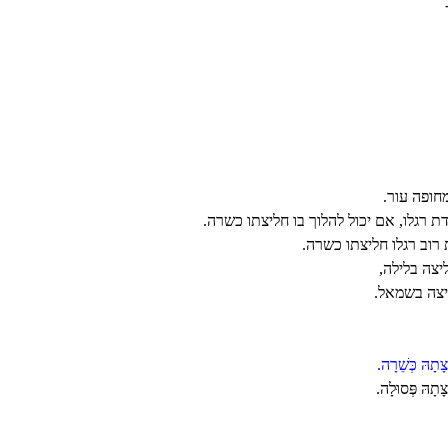
חופה עור.
 רגלו, אם יכול להלוך בו חליצתו כשרה.
רוב רגלו חליצתו כשרה.
יצה בלילה,
יצה בשמאל.
תָהּ כְּשֵׁרָה.
תָהּ פְּסוּלָה.