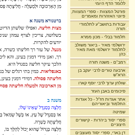
ללומד הדף היומי
מִן הָאַרְכּוּבָה וּלְמַעְלָה - חֲלִיצָתָהּ פְּסו
פורטל המצוות - ספרי המצוות,
פיוטי האזהרות ומאמרים
ברטנורא משנה א
עבודות בתושב"ע לתלמודי
מצות חליצה.
ואפילו שלשתן הדיוטות
תורה
בשלושה, צריכין לצרף עמהן שני
תלמוד בבלי - מכון ממרא
יודעים להקרות.
ירושלמי מאיר - ביאור משולב
לתלמוד ירושלמי מאת מאיר
מנעל.
של עור רך חליצתו כשרה, אב
כהן
רך, ואנן מידי דמגין בעינן, והא 
רמב"ם - משנה תורה
הלכך עיקר חליצה בסנדל היא.
ארבעה טורים לרבי יעקב בן
באנפליאות.
כמין בתי רגלים של בגד
הרא"ש
חליצתה פסולה.
דמידי דמגין בעינן
שולחן ערוך לרבי יוסף קארו
מן הארכובה ולמעלה חליצתה פסול
סיכומים באבן העזר
אתר אגדות חז"ל - כל אגדות
משנה ב
התלמוד וביאוריהם
חָלְצָה בְּסַנְדָּל שֶׁאֵינוֹ שֶׁלּוֹ,
שמיטה
אוֹ בְּסַנְדָּל שֶׁל עֵץ, אוֹ בְּשֶׁל שְֹמֹאל בַּיּ
ספרי יסוד ביהדות - קישורים
חֲלִיצָתָהּ כְּשֵׁרָה.
חיצוניים
חָלְצָה בְּגָדוֹל שֶׁהוּא יָכוֹל לְהַלֵּךְ בּוֹ,
דן בארי, ספרי יסוד מעוצבים