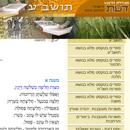
דף הבית
>
תושב"ע
>
משניות מעוצבות
בית
תושב"ע
ספרים בטקסט מלא בנושא
תושב"ע
ספרים בטקסט מלא בנושא
תלמוד
ספרים בטקסט מלא בנושא
הלכה
משנה א
ספרים בטקסט מלא בנושא
מִצְוַת חֲלִיצָה בִּשְׁלשָׁה דַּיָּנִין,
ספרות השו"ת
וַאֲפִלּוּ שְׁלָשְׁתָּן הֶדְיוֹטוֹת.
ספרים בטקסט מלא בנושא
משנה
חָלְצָה בְּמִנְעָל - חֲלִיצָתָהּ כְּשֵׁרָה;
בְּאַנְפִּילִין - חֲלִיצָתָהּ פְּסוּלָה.
משניות מעוצבות: יהודה שוורץ
בְּסַנְדָּל שֶׁיֶּשׁ לוֹ עָקֵב - כָּשֵׁר;
משניות מעוצבות: ביאורים
והרחבות
וְשֶׁאֵין לוֹ עָקֵב - פָּסוּל.
יוסף דעת - הערות ושאלות
מִן הָאַרְכּוּבָה וּלְמַטָּה - חֲלִיצָתָהּ כְּשֵׁ